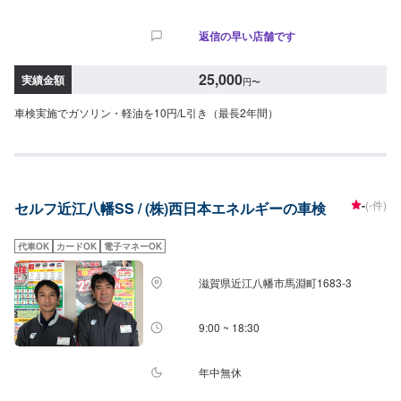
返信の早い店舗です
25,000
実績金額
円
〜
車検実施でガソリン・軽油を10円/L引き（最長2年間）
-
(-件)
セルフ近江八幡SS / (株)西日本エネルギーの車検
代車OK
カードOK
電子マネーOK
滋賀県近江八幡市馬淵町1683-3
9:00 ~ 18:30
年中無休