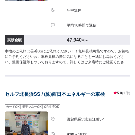
LC,MX-30など）車検基本料22,000円各種法定料金合計52,250円-----------------
------------------------→[合計]74,250円≪注意事項≫・記載してある車種はあくま
年中無休
で一例です（グレード等によっては一つ上の価格である場合がございま
す）・車種や初度登録年月からの年数によって費用が変わります・修理・交
平均16時間で返信
換等が必要な場合は、別途費用がかかります・4WDは＋4,400円
47,940
実績金額
円
〜
車検のご依頼は長浜SSにご依頼ください！！無料見積可能ですので、お気軽
にご予約くださいね。車検見積の際に気になることも一緒にお尋ねくださ
い。整備保証等もついておりますので、詳しくはご来店時にご確認くださ
い。[長浜SS-スーパーグリーン車検-]・全コース法定24ヶ月点検つき・リピー
ター割引適用で基本料2,000円引き車検のご予約で▶︎（最長６ヶ月）ガソリ
ン・軽油[１０円／L]引き※◇車検実施で最大15,000円相当の特典プレゼン
ト！！◇[特典１]（ご予約から最長２年間）ガソリン・軽油[１０円／L]引き
※[特典２]ボックスティッシュ１０箱[特典３]はっ水洗車無料実施（外装のみ）
5.0
(1件)
セルフ北長浜SS / (株)西日本エネルギーの車検
[特典４]次回車検まで使える<オイル交換1,000円ぽっきりクーポン>（２回
分）※一般価格よりの値引きとなります。≪車検価格≫-軽自動車-ー（ワゴン
R、N-BOXなど）車検基本料22,000円各種法定料金合計25,940円----------------
カードOK
電子マネーOK
QR決済OK
-------------------------→[合計]47,940円-小型自動車(〜1,000kg)-ー（ヤリス、ス
イフトなど）車検基本料22,000円各種法定料金合計35,850円----------------------
滋賀県長浜市細江町3-1
-------------------→[合計]57,850円-中型自動車(1,001〜1,500kg)-ー（シビック、
シエンタなど）車検基本料22,000円各種法定料金合計44,050円-------------------
----------------------→[合計]66,050円-大型自動車(1,501〜2,000kg)-ー（クラウ
9:00 ~ 18:00