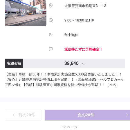
大阪府箕面市船場東3-11-2
9:00 ~ 18:00 他1件
年中無休
返信待たずに予約確定！
39,640
実績金額
円
〜
【実績】車検一筋30年！！車検累計実施台数5,000台突破いたしました！！
【安心】近畿陸運局認証整備工場を完備！！（箕面船場SS・セルフ＆カーケ
ア四ツ橋）【信頼】経験豊富な国家資格を持つ整備士が常駐！！（４名）
前の
20
件
次の
20
件
1
/
1
ページ