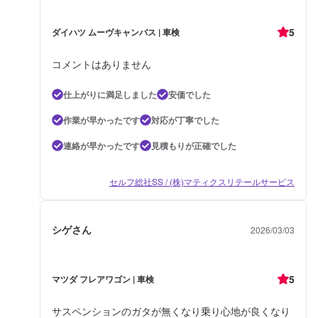
5
ダイハツ ムーヴキャンバス | 車検
コメントはありません
仕上がりに満足しました
安価でした
作業が早かったです
対応が丁寧でした
連絡が早かったです
見積もりが正確でした
セルフ総社SS / (株)マティクスリテールサービス
シゲさん
2026/03/03
5
マツダ フレアワゴン | 車検
サスペンションのガタが無くなり乗り心地が良くなり