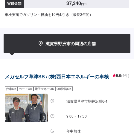
37,340
実績金額
円
〜
車検実施でガソリン・軽油を10円/L引き（最長2年間）
滋賀県野洲市の周辺の店舗
5.0
(4件)
メガセルフ草津SS / (株)西日本エネルギーの車検
代車OK
カードOK
電子マネーOK
QR決済OK
滋賀県草津市駒井沢町6-1
9:00 ~ 17:30
年中無休