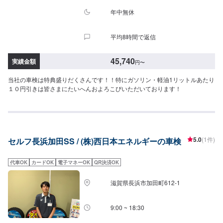
---------------------------→[合計]74,750円≪注意事項≫・記載してある車種はあく
まで一例です（グレード等によっては一つ上の価格である場合がございま
年中無休
す）・車種や初度登録年月からの年数によって費用が変わります・修理・交
換等が必要な場合は、別途費用がかかります・4WDは＋4,400円
平均8時間で返信
45,740
実績金額
円
〜
当社の車検は特典盛りだくさんです！！特にガソリン・軽油1リットルあたり
１０円引きは皆さまにたいへんおよろこびいただいております！
5.0
(1件)
セルフ長浜加田SS / (株)西日本エネルギーの車検
代車OK
カードOK
電子マネーOK
QR決済OK
滋賀県長浜市加田町612-1
9:00 ~ 18:30