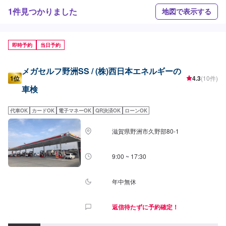
1件見つかりました
地図で表示する
即時予約
当日予約
メガセルフ野洲SS / (株)西日本エネルギーの
1位
4.3
(10件)
車検
代車OK
カードOK
電子マネーOK
QR決済OK
ローンOK
滋賀県野洲市久野部80-1
9:00 ~ 17:30
年中無休
返信待たずに予約確定！