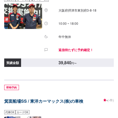
大阪府摂津市東別府3-8-18
10:00 ~ 18:00
年中無休
返信待たずに予約確定！
39,840
実績金額
円
〜
即時予約
-
(-件)
箕面船場SS / 東洋カーマックス(株)の車検
代車OK
カードOK