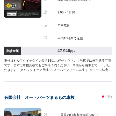
ど）車検基本料22,000円各種法定料金合計44,050円----------------------------------
-------→[合計]66,050円-大型自動車(1,501〜2,000kg)-ー（レクサスRX、イン
プレッサなど）車検基本料22,000円各種法定料金合計52,250円-------------------
9:00 ~ 18:30
----------------------→[合計]74,250円≪支払い方法について≫車検基本料につい
ては、クレジット・PayPay使用できます。≪注意事項≫・記載してある車種
はあくまで一例です（グレード等によっては一つ上の価格である場合がござ
年中無休
います）・車種や初度登録年月からの年数によって費用が変わります・修
理・交換等が必要な場合は、別途費用がかかります・4WDは＋4,400円
平均10時間で返信
47,940
実績金額
円
〜
車検はセルフクイックイン長浜SSにお任せください！当店では無料見積可能
です！まずは車検見積でもご来店予約ください！車検から納車まで一日いた
だきます。[セルフクイック長浜SS-スーパーグリーン車検-]・全コース法定24
ヶ月点検つき・リピーター割引適用で基本料2,000円引き車検のご予約で…
▶︎（最長６ヶ月）ガソリン・軽油[１０円／L]引き※◇車検実施で最大15,000
円相当の特典プレゼント！！◇[特典１]（ご予約から最長２年間）ガソリン・
軽油[１０円／L]引き※[特典２]ボックスティッシュ１０箱[特典３]はっ水洗車無
料実施（外装のみ）[特典４]次回車検まで使える<オイル交換1,000円ぽっきり
-
(-件)
有限会社 オートパーツまるもの車検
クーポン>（２回分）※一般価格よりの値引きとなります。≪車検価格≫-軽自
動車-（タント,N-ONEなど）車検基本料22,000円各種法定料金合計25,940円-
----------------------------------------→[合計]47,940円-小型自動車(〜1,000kg)-（ミ
ラージュ,デリカ：D2など）車検基本料22,000円各種法定料金合計35,850円--
三重県四日市市水沢町3861-1