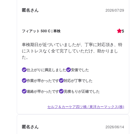
匿名さん
2026/07/29
5
フィアット 500 C | 車検
車検期日が近づいていましたが、丁寧に対応頂き、特
にストレスなく全て完了していただけ、助かりまし
た。
仕上がりに満足しました
安価でした
作業が早かったです
対応が丁寧でした
連絡が早かったです
見積もりが正確でした
セルフ＆カーケア四ツ橋 / 東洋カーマックス(株)
匿名さん
2026/06/14