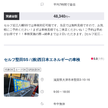
平均7時間で返信
48,340
実績金額
円
〜
セルフ近江八幡SSでは車検対応可能です。当店では無料見積ですので、お気
軽にご予約ください！まずは車検見積でもご来店くださいね！ご予約は早め
がお得です！！車検実施の際→納車までは２日いただきます。[セルフ近江八
幡SS-スーパーグリーン車検-]・全コース法定24ヶ月点検つき・リピーター割
引で2,000円引き車検のご予約で…▶︎（最長半年間）ガソリン・軽油[１０円
／L]引き※◇車検実施で最大15,000円相当の特典プレゼント！！◇[特典１]
（ご予約から最長２年間）ガソリン・軽油[１０円／L]引きパスポート※[特典
２]ボックスティッシュ１０箱[特典３]はっ水洗車無料実施（外装のみ）[特典
5.0
(1件)
セルフ堅田SS / (株)西日本エネルギーの車検
４]次回車検まで使える<オイル交換1,000円ぽっきりクーポン>（２回分）※一
般価格よりの値引きとなります。≪車検価格≫-軽自動車-ー（タント,ルーク
スなど）車検基本料22,000円各種法定料金合計26,340円----------------------------
代車OK
カードOK
QR決済OK
-------------→[合計]48,340円-小型自動車(〜1,000kg)-ー（マーチ,ベルタなど）
車検基本料22,000円各種法定料金合計36,250円----------------------------------------
滋賀県大津市本堅田3-10-16
-→[合計]58,250円-中型自動車(1,001〜1,500kg)-ー（プリウスアルフ
ァ,MAZDA3など）車検基本料22,000円各種法定料金合計44,450円---------------
--------------------------→[合計]66,450円-大型自動車(1,501〜2,000kg)-ー
9:00 ~ 18:00
（RAV4,レヴォーグなど）車検基本料22,000円各種法定料金合計52,750円----
-------------------------------------→[合計]74,750円≪注意事項≫・記載してある車
種はあくまで一例です（グレード等によっては一つ上の価格である場合がご
年中無休
ざいます）・車種や初度登録年月からの年数によって費用が変わります・修