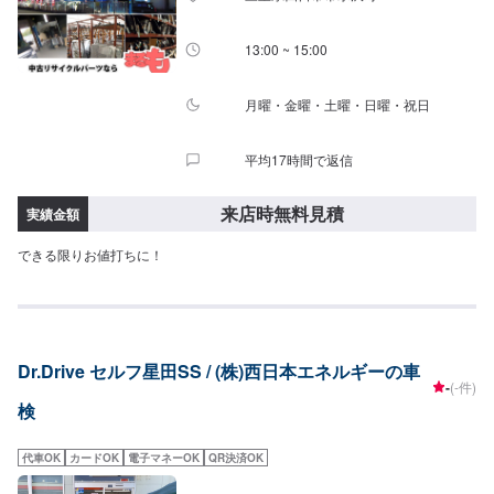
---------------------------------------→[合計]57,850円-中型自動車(1,001〜1,500kg)-
（カローラスポーツ,エスクードなど）車検基本料22,000円各種法定料金合計
44,050円-----------------------------------------→[合計]66,050円-大型自動車
13:00 ~ 15:00
(1,501〜2,000kg)-（レクサスNX,ランディなど）車検基本料22,000円各種法
定料金合計52,250円-----------------------------------------→[合計]74,250円≪支払い
方法について≫車検基本料については、クレジット・PayPay使用できます。
月曜・金曜・土曜・日曜・祝日
≪注意事項≫・記載してある車種はあくまで一例です（グレード等によって
は一つ上の価格である場合がございます）・車種や初度登録年月からの年数
平均17時間で返信
によって費用が変わります・修理・交換等が必要な場合は、別途費用がかか
ります・4WDは＋4,400円
来店時無料見積
実績金額
できる限りお値打ちに！
Dr.Drive セルフ星田SS / (株)西日本エネルギーの車
-
(-件)
検
代車OK
カードOK
電子マネーOK
QR決済OK