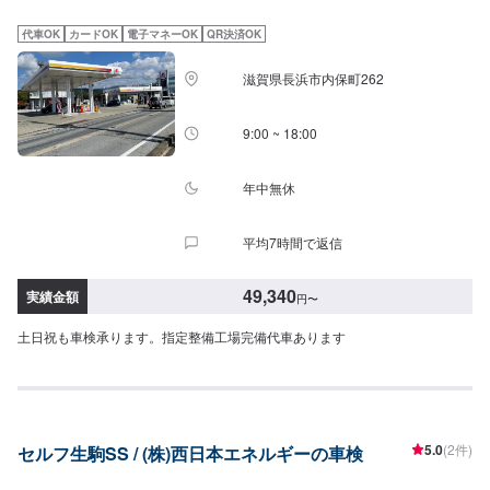
52,250円（合計）67,050円※注意事項※・追加交換等必要な場合は、別途お見
積もりご請求させていただきます。
代車OK
カードOK
電子マネーOK
QR決済OK
滋賀県長浜市内保町262
9:00 ~ 18:00
年中無休
平均7時間で返信
49,340
実績金額
円
〜
土日祝も車検承ります。指定整備工場完備代車あります
5.0
(2件)
セルフ生駒SS / (株)西日本エネルギーの車検