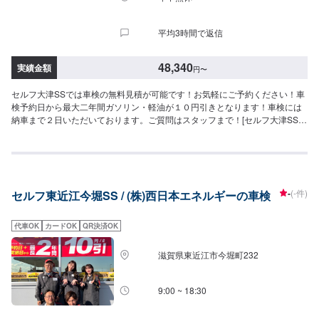
費用が変わります・修理・交換等が必要な場合は、別途費用がかかります・
4WDは＋4,400円
平均3時間で返信
48,340
実績金額
円
〜
セルフ大津SSでは車検の無料見積が可能です！お気軽にご予約ください！車
検予約日から最大二年間ガソリン・軽油が１０円引きとなります！車検には
納車まで２日いただいております。ご質問はスタッフまで！[セルフ大津SS-
車検-]・最大２年間ガソリン・軽油[１０円／L]引き※※一般価格よりの値引き
となります。≪車検価格≫-軽自動車-ー（タント,ワゴンRなど）車検基本料
22,000円各種法定料金合計26,340円-----------------------------------------→[合
計]48,340円-小型自動車(〜1,000kg)-ー（パッソ,デミオなど）車検基本料
22,000円各種法定料金合計36,250円-----------------------------------------→[合
-
(-件)
セルフ東近江今堀SS / (株)西日本エネルギーの車検
計]58,250円-中型自動車(1,001〜1,500kg)-ー（C-HR,WRXSTIなど）車検基本
料22,000円各種法定料金合計44,450円-----------------------------------------→[合
計]66,450円-大型自動車(1,501〜2,000kg)-ー（ヴォクシー,CX-30など）車検
代車OK
カードOK
QR決済OK
基本料22,000円各種法定料金合計52,750円-----------------------------------------
→[合計]74,750円≪注意事項≫・記載してある車種はあくまで一例です（グレ
滋賀県東近江市今堀町232
ード等によっては一つ上の価格である場合がございます）・車種や初度登録
年月からの年数によって費用が変わります・修理・交換等が必要な場合は、
別途費用がかかります・4WDは＋4,400円
9:00 ~ 18:30