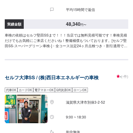
理・交換等が必要な場合は、別途費用がかかります・4WDは＋4,400円
平均15時間で返信
48,340
実績金額
円
〜
車検の依頼はセルフ堅田SSまで！！！当店では無料見積可能です！車検見積
だけでもお気軽にご来店くださいね！整備補償もついております。[セルフ堅
田SS-スーパーグリーン車検-]・全コース法定24ヶ月点検つき・割引適用で最
大3,000円引き（早期予約とリピーター割引適用時）・車検の預かりから納車
まで二日間いただきます◇車検実施で最大15,000円相当の特典プレゼン
ト！！◇[特典１]（ご予約から最長２年間）ガソリン・軽油[１０円／L]引き
※[特典２]ボックスティッシュ１０箱[特典3]次回車検まで使える<オイル交換
1,000円クーポン>（２回分）※一般価格よりの値引きとなります。≪車検価
-
(-件)
セルフ大津SS / (株)西日本エネルギーの車検
格≫-軽自動車-（ジムニー,N-WGNなど）車検基本料22,000円各種法定料金合
計26,340円-----------------------------------------→[合計]48,340円-小型自動車(〜
1,000kg)-（デミオ,フィットなど）車検基本料22,000円各種法定料金合計
代車OK
カードOK
電子マネーOK
QR決済OK
ローンOK
36,250円-----------------------------------------→[合計]58,250円-中型自動車
(1,001〜1,500kg)-（86ハチロク,エクストレイルなど）車検基本料22,000円
滋賀県大津市別保3-2-52
各種法定料金合計44,450円-----------------------------------------→[合計]66,450円-
大型自動車(1,501〜2,000kg)-（ノア,CX-60など）車検基本料22,000円各種法
定料金合計52,750円-----------------------------------------→[合計]74,750円≪支払い
9:00 ~ 18:30
方法について≫車検基本料については、クレジット使用できます。≪注意事
項≫・記載してある車種はあくまで一例です（グレード等によっては一つ上
の価格である場合がございます）・車種や初度登録年月からの年数によって
年中無休