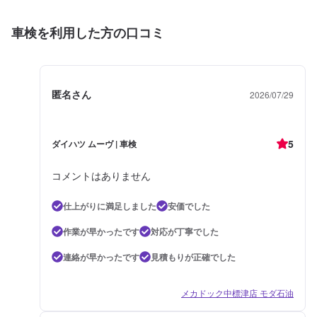
車検を利用した方の口コミ
匿名さん
2026/07/29
5
ダイハツ ムーヴ | 車検
コメントはありません
仕上がりに満足しました
安価でした
作業が早かったです
対応が丁寧でした
連絡が早かったです
見積もりが正確でした
メカドック中標津店 モダ石油