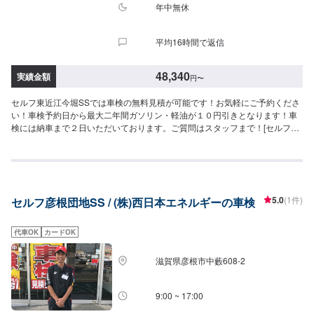
年中無休
平均16時間で返信
48,340
実績金額
円
〜
セルフ東近江今堀SSでは車検の無料見積が可能です！お気軽にご予約くださ
い！車検予約日から最大二年間ガソリン・軽油が１０円引きとなります！車
検には納車まで２日いただいております。ご質問はスタッフまで！[セルフ東
近江今堀SS-スーパーグリーン車検-]・全コース法定24ヶ月点検つき・リピー
ター割引で2,000円引き車検のご予約で…▶︎（最大半年間）ガソリン・軽油
[１０円／L]引き※◇車検実施で最大15,000円相当の特典プレゼント！！◇[特
典１]（ご予約から最長２年間）ガソリン・軽油[１０円／L]引きパスポート
※[特典２]ボックスティッシュ１０箱[特典３]はっ水洗車無料実施（外装のみ）
5.0
(1件)
セルフ彦根団地SS / (株)西日本エネルギーの車検
[特典４]次回車検まで使える<オイル交換1,000円ぽっきりクーポン>（２回
分）※一般価格よりの値引きとなります。≪車検価格≫-軽自動車-ー（N-
WGN,ムーヴなど）車検基本料22,000円各種法定料金合計26,340円--------------
代車OK
カードOK
---------------------------→[合計]48,340円-小型自動車(〜1,000kg)-ー（スイフト,
ミラージュなど）車検基本料22,000円各種法定料金合計36,250円----------------
滋賀県彦根市中藪608-2
-------------------------→[合計]58,250円-中型自動車(1,001〜1,500kg)-ー（GRヤ
リス,CX-3など）車検基本料22,000円各種法定料金合計44,450円-----------------
------------------------→[合計]66,450円-大型自動車(1,501〜2,000kg)-ー（レクサ
9:00 ~ 17:00
スRX,MX-30など）車検基本料22,000円各種法定料金合計52,750円--------------