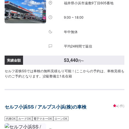
福井県小浜市遠敷9丁目605番地
9:00 ~ 18:00
年中無休
平均24時間で返信
53,440
実績金額
円
〜
セルフ若狭SSでは車検の無料見積もり可能！(ここからの予約は、車検見積も
りのご予約となります。)2級整備士1名在籍
-
(-件)
セルフ小浜SS / アルプス小浜(株)の車検
代車OK
カードOK
電子マネーOK
ローンOK