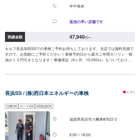
年中無休
返信の早い店舗です
47,940
実績金額
円
〜
セルフ長浜加田SSでの車検ご予約お待ちしております。当店では無料見積で
すので、お気軽にご予約ください！車検予約日から最大二年間ガソリン・軽
油が１０円引きとなります！整備保証（6ヶ月、10,000㎞）もついておりま
す。車検は納車まで２日いただいております。不明点があればスタッフまで
お尋ねください！[セルフ長浜加田SS-車検-]・全コース法定24ヶ月点検つき・
リピーター割引で2,000円引き車検のご予約で…▶︎（最大半年間）ガソリン・
軽油[１０円／L]引き※◇車検実施で最大15,000円相当の特典プレゼント！！
◇[特典１]（ご予約から最長２年間）ガソリン・軽油[１０円／L]引きパスポー
-
(-件)
長浜SS / (株)西日本エネルギーの車検
ト※[特典２]ボックスティッシュ１０箱[特典３]はっ水洗車無料実施（外装の
み）[特典４]次回車検まで使える<オイル交換1,000円ぽっきりクーポン>（２
回分）※一般価格よりの値引きとなります。≪車検価格≫-軽自動車-ー（ウェ
代車OK
カードOK
QR決済OK
イク,ライフなど）車検基本料22,000円各種法定料金合計25,940円---------------
--------------------------→[合計]47,940円-小型自動車(〜1,000kg)-ー（コルト,ミラ
滋賀県長浜市八幡東町622-3
ジーノなど）車検基本料22,000円各種法定料金合計35,850円----------------------
-------------------→[合計]57,850円-中型自動車(1,001〜1,500kg)-ー（シエンタ,
ヴェゼルなど）車検基本料22,000円各種法定料金合計44,050円-------------------
9:00 ~ 18:00
----------------------→[合計]66,050円-大型自動車(1,501〜2,000kg)-ー（レクサス