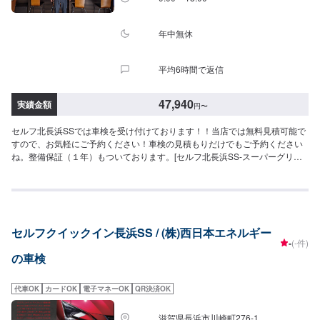
ン、ZR-Vなど）車検基本料22,000円各種法定料金合計52,250円------------------
-----------------------→[合計]74,250円≪支払い方法について≫車検基本料につい
ては、クレジット・PayPay使用できます。≪注意事項≫・記載してある車種
年中無休
はあくまで一例です（グレード等によっては一つ上の価格である場合がござ
います）・車種や初度登録年月からの年数によって費用が変わります・修
平均6時間で返信
理・交換等が必要な場合は、別途費用がかかります・4WDは＋4,400円
47,940
実績金額
円
〜
セルフ北長浜SSでは車検を受け付けております！！当店では無料見積可能で
すので、お気軽にご予約ください！車検の見積もりだけでもご予約ください
ね。整備保証（１年）もついております。[セルフ北長浜SS-スーパーグリー
ン車検-]・全コース法定24ヶ月点検つき・リピーター割引適用で基本料2,000
円引き・代車のご用意あります（費用や車種については、スタッフまでお問
い合わせください）車検のご予約で…▶︎（最長６ヶ月）ガソリン・軽油[１０
円／L]引き※◇車検実施で最大15,000円相当の特典プレゼント！！◇[特典１]
（ご予約から最長２年間）ガソリン・軽油[１０円／L]引き※[特典２]ボックス
セルフクイックイン長浜SS / (株)西日本エネルギー
ティッシュ１０箱[特典３]はっ水洗車無料実施（外装のみ）[特典４]次回車検
-
(-件)
まで使える<オイル交換1,000円ぽっきりクーポン>（２回分）※一般価格より
の車検
の値引きとなります。≪車検価格≫-軽自動車-ー（ムーヴ・デイズなど）車検
基本料22,000円各種法定料金合計25,940円-----------------------------------------
→[合計]47,940円-小型自動車(〜1,000kg)-ー（ライズ、ブーンなど）車検基本
代車OK
カードOK
電子マネーOK
QR決済OK
料22,000円各種法定料金合計35,850円-----------------------------------------→[合
計]57,850円-中型自動車(1,001〜1,500kg)-ー（ウィッシュ、インプレッサな
滋賀県長浜市川崎町276-1