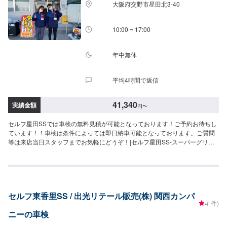
大阪府交野市星田北3-40
10:00 ~ 17:00
年中無休
平均4時間で返信
41,340
実績金額
円
〜
セルフ星田SSでは車検の無料見積が可能となっております！ご予約お待ちし
ています！！車検は条件によっては即日納車可能となっております。ご質問
等は来店当日スタッフまでお気軽にどうぞ！[セルフ星田SS-スーパーグリー
ン車検-]当店での車検で以下の特典（最大12,000円相当）がございます。・
ガソリン・軽油[１０円／L]引きパスポート（最大２年間）※・ボックスティッ
シュ２０箱プレゼント・撥水洗車実施※一般価格よりの値引きとなります。≪
車検価格≫-軽自動車-ー（キャスト,ラパンなど）車検基本料15,000円各種法
定料金合計26,340円-----------------------------------------→[合計]41,340円-小型自
セルフ東香里SS / 出光リテール販売(株) 関西カンパ
動車(〜1,000kg)-ー（ライズ,コルトなど）車検基本料15,000円各種法定料金
-
(-件)
合計36,250円-----------------------------------------→[合計]51,250円-中型自動車
ニーの車検
(1,001〜1,500kg)-ー（インプレッサ,アテンザなど）車検基本料15,000円各種
法定料金合計44,450円-----------------------------------------→[合計]59,450円-大型