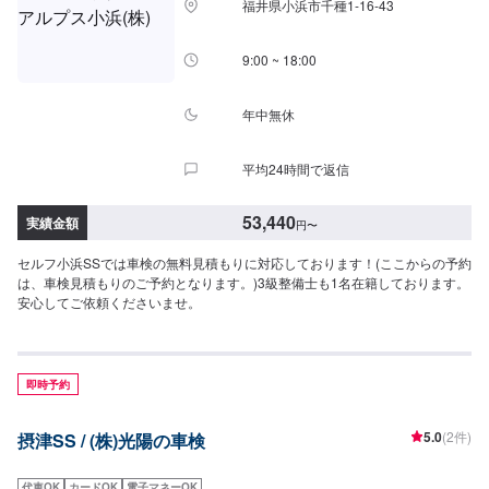
福井県小浜市千種1-16-43
9:00 ~ 18:00
年中無休
平均24時間で返信
53,440
実績金額
円
〜
セルフ小浜SSでは車検の無料見積もりに対応しております！(ここからの予約
は、車検見積もりのご予約となります。)3級整備士も1名在籍しております。
安心してご依頼くださいませ。
即時予約
5.0
(2件)
摂津SS / (株)光陽の車検
代車OK
カードOK
電子マネーOK