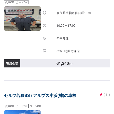
代車OK
カードOK
奈良県生駒市俵口町1376
10:00 ~ 17:00
年中無休
平均5時間で返信
61,240
実績金額
円
〜
-
(-件)
セルフ若狭SS / アルプス小浜(株)の車検
代車OK
カードOK
ローンOK