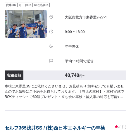
自動車(1,501〜2,000kg)-ー（レクサスLC,セレナなど）車検基本料15,000円
代車OK
カードOK
QR決済OK
各種法定料金合計52,750円-----------------------------------------→[合計]67,750円≪
支払い方法について≫車検基本料については、クレジット・PayPay使用でき
大阪府枚方市東香里2-27-1
ます。≪注意事項≫・記載してある車種はあくまで一例です（グレード等に
よっては一つ上の価格である場合がございます）・車種や初度登録年月から
の年数によって費用が変わります・修理・交換等が必要な場合は、別途費用
9:00 ~ 18:00
がかかります・4WDは＋4,400円
年中無休
平均11時間で返信
40,740
実績金額
円
〜
車検は東香里SSにご依頼くださいませ。お見積もり(無料)だけでも構いませ
んのでお気軽にご予約をお待ちしております。【当店の車検】・車検実施で
BOXティッシュで60箱プレゼント・立ち会い車検・輸入車の対応も可能<費
用目安>国産車14,800円+各種法定費用===以下参考価格===⚫︎軽自動車（ルー
クス・ワゴンRなど）｜車検基本料14,800円↓各種法定料金合計25,940円
（合計）40,740円⚫︎小型車（ミラージュ・ヴィッツなど）｜車検基本料
14,800円↓各種法定料金合計35,850円（合計）50,650円⚫︎中型車（ノート・
オーリスなど）｜車検基本料14,800円↓各種法定料金合計44,050円（合計）
-
(-件)
セルフ365浅井SS / (株)西日本エネルギーの車検
58,850円⚫︎大型車（デリカなど）｜車検基本料14,800円↓各種法定料金合計