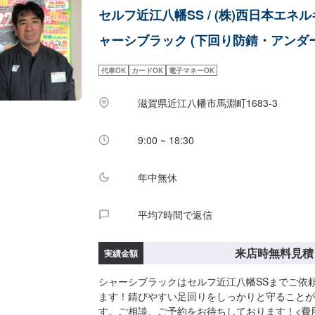
セルフ近江八幡SS / (株)西日本エネ
ャーシブラック (下回り防錆・アンダ
代車OK
カードOK
電子マネーOK
滋賀県近江八幡市馬淵町1683-3
9:00 ~ 18:30
年中無休
平均7時間で返信
来店時無料見積
実績金額
シャーシブラックはセルフ近江八幡SSまでご依
ます！錆びやすい足回りをしっかりと守ることが
す。ご相談、ご予約をお待ちしております！<費