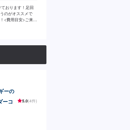
けております！足回
うのがオススメで
！<費用目安>ご来店
ルギーの
ダーコ
5.0
(4件)