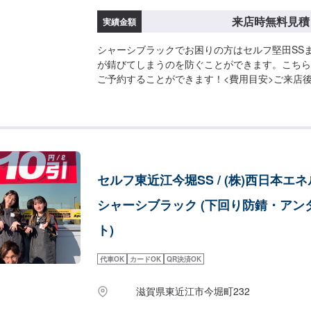
来店時無料見積
実績金額
シャーシブラックでお困りの方はセルフ堅田SS
が錆びてしまうのを防ぐことができます。こちら
ご予約することができます！<費用目安>ご来店
ます。
セルフ東近江今堀SS / (株)西日本エ
シャーシブラック (下回り防錆・アン
ト)
代車OK
カードOK
QR決済OK
滋賀県東近江市今堀町232