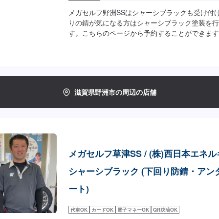
メガセルフ野洲SSはシャーシブラックも受け付
りの錆が気になる方はシャーシブラック塗装を行
す。こちらのページから予約することができます
後のお見積もりとなります。
滋賀県野洲市の周辺の店舗
メガセルフ草津SS / (株)西日本エネ
シャーシブラック (下回り防錆・アン
ート)
代車OK
カードOK
電子マネーOK
QR決済OK