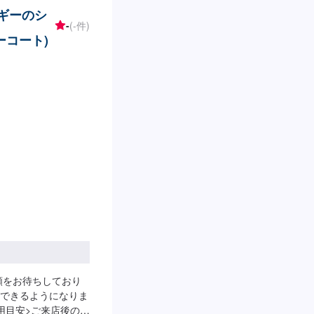
ルギーのシ
-
(-件)
ーコート)
頼をお待ちしており
できるようになりま
用目安>ご来店後のお