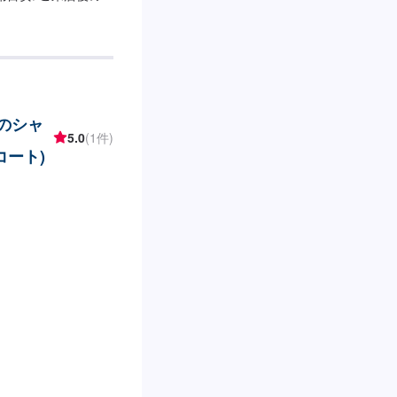
ーのシャ
5.0
(1件)
コート)