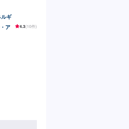
ネルギ
錆・ア
4.3
(10件)