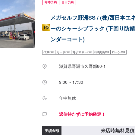
即時予約
当日予約
メガセルフ野洲SS / (株)西日本エ
ーのシャーシブラック (下回り防
1位
ンダーコート)
代車OK
カードOK
電子マネーOK
QR決済OK
ローンOK
滋賀県野洲市久野部80-1
9:00 ~ 17:30
年中無休
返信待たずに予約確定！
来店時無料見積
実績金額