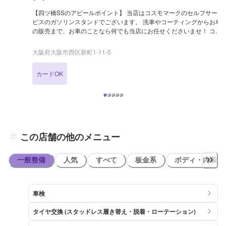
【四ツ橋SSのアピールポイント】 当店はコスモマークのセルフサー
ビスのガソリンスタンドでございます。 洗車やコーティングからお車
の販売まで、お車のことなら何でも当店にお任せくださいませ！ コー
ティングは年間1,000台の施工実績がございます！ぜひお任せくださ
い！ LINE会員になっていただくとお得なクーポンも発行可能でござ
大阪府大阪市西区新町1-11-5
いますので、お友達追加もお待ちしております！ 【営業時間につい
て】 給油営業時間：24時間営業 整備受付時間：9:00 ～ 19:00 (最終受
カードOK
付: 18:00) 【待合室の詳細】 当店には ✅トイレ ✅椅子 ✅自動販売機
のご用意がございます！お気軽にご利用くださいませ！ 【資格保持
者・店舗の設備】 当店は2級整備士、複数の3級整備士が在籍してい
るため整備もお任せください！ 分解整備認証を取得した設備もござい
ますので、安心してご依頼が可能です。 KeePerの1級資格者も複数在
籍！コーティングには自信がございます！ 【当店までのアクセス】
四ツ橋筋沿い、中央大通り手前左手にございます。コスモマークの看
この店舗の他のメニュー
板が目印です。
一般整備
人気
すべて
板金系
ボディ・内装
車検
タイヤ交換 (スタッドレス履き替え・脱着・ローテーション)