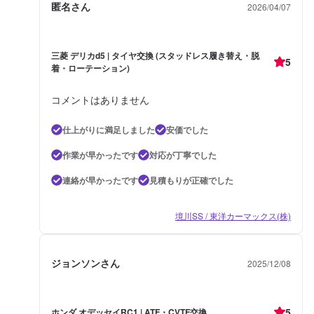
匿名さん
2026/04/07
三菱 デリカd5 | タイヤ交換 (スタッドレス履き替え・脱
5
着・ローテーション)
コメントはありません
仕上がりに満足しました
安価でした
作業が早かったです
対応が丁寧でした
連絡が早かったです
見積もりが正確でした
境川SS / 東洋カーマックス(株)
ジョンソンさん
2025/12/08
5
ホンダ オデッセイRC1 | ATF・CVTF交換