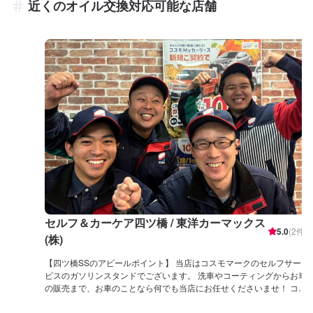
近くのオイル交換対応可能な店舗
セルフ＆カーケア四ツ橋 / 東洋カーマックス
5.0
(
2
件)
(株)
【四ツ橋SSのアピールポイント】 当店はコスモマークのセルフサー
ビスのガソリンスタンドでございます。 洗車やコーティングからお車
の販売まで、お車のことなら何でも当店にお任せくださいませ！ コー
ティングは年間1,000台の施工実績がございます！ぜひお任せくださ
い！ LINE会員になっていただくとお得なクーポンも発行可能でござ