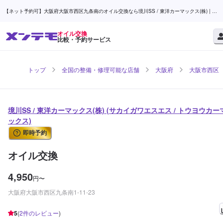
【ネット予約可】大阪府大阪市西区九条南のオイル交換なら境川SS / 東洋カーマックス(株) | メ
ンテモ
オイル交換
比較・予約サービス
トップ
全国の整備・修理可能な店舗
大阪府
大阪市西区
境川SS / 東洋カーマックス(株) (サカイガワエスエス / トウヨウカー
ックス)
即時予約
オイル交換
4,950
円
〜
大阪府大阪市西区九条南1-11-23
5
(
2
件のレビュー
)