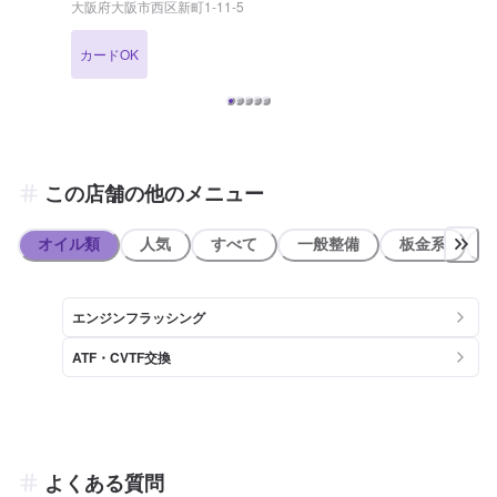
大阪府大阪市西区新町1-11-5
いますので、お友達追加もお待ちしております！ 【営業時間につい
て】 給油営業時間：24時間営業 整備受付時間：9:00 ～ 19:00 (最終受
カードOK
付: 18:00) 【待合室の詳細】 当店には ✅トイレ ✅椅子 ✅自動販売機
のご用意がございます！お気軽にご利用くださいませ！ 【資格保持
者・店舗の設備】 当店は2級整備士、複数の3級整備士が在籍してい
るため整備もお任せください！ 分解整備認証を取得した設備もござい
ますので、安心してご依頼が可能です。 KeePerの1級資格者も複数在
籍！コーティングには自信がございます！ 【当店までのアクセス】
四ツ橋筋沿い、中央大通り手前左手にございます。コスモマークの看
この店舗の他のメニュー
板が目印です。
オイル類
人気
すべて
一般整備
板金系
エンジンフラッシング
ATF・CVTF交換
よくある質問