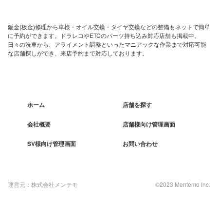
鈑金(板金)修理から車検・オイル交換・タイヤ交換などの整備もネットで簡単
に予約ができます。ドラレコやETCのパーツ持ち込み対応店舗も掲載中。
日々の洗車から、アライメント調整といったマニアックな作業まで対応可能
な店舗探しができ、来店予約まで対応しております。
ホーム
店舗を探す
会社概要
店舗様向け管理画面
SV様向け管理画面
お問い合わせ
運営元：株式会社メンテモ
©2023 Mentemo Inc.