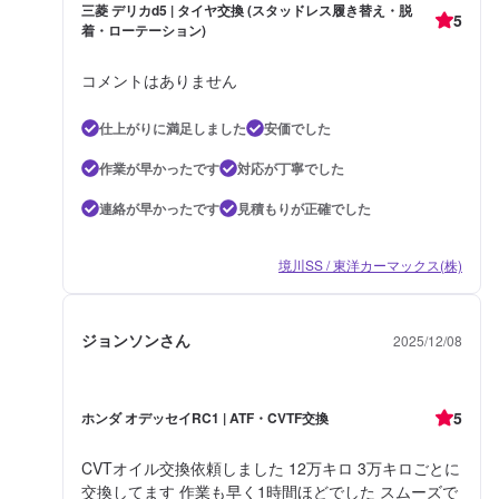
三菱 デリカd5 | タイヤ交換 (スタッドレス履き替え・脱
5
着・ローテーション)
コメントはありません
仕上がりに満足しました
安価でした
作業が早かったです
対応が丁寧でした
連絡が早かったです
見積もりが正確でした
境川SS / 東洋カーマックス(株)
ジョンソンさん
2025/12/08
5
ホンダ オデッセイRC1 | ATF・CVTF交換
CVTオイル交換依頼しました 12万キロ 3万キロごとに
交換してます 作業も早く1時間ほどでした スムーズで