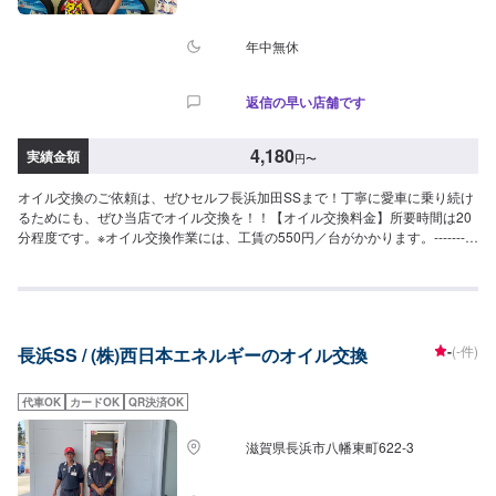
年中無休
返信の早い店舗です
4,180
実績金額
円
〜
オイル交換のご依頼は、ぜひセルフ長浜加田SSまで！丁寧に愛車に乗り続け
るためにも、ぜひ当店でオイル交換を！！【オイル交換料金】所要時間は20
分程度です。※オイル交換作業には、工賃の550円／台がかかります。----------
-以下、オイルの料金-----------<ガソリン車用：プレミアム>・5W-40▶︎3,300
円／L（輸入車・スポーツ車対応）・0W-8.▶︎1,980円（環境対応／超省燃
費）・0W-20▶︎1,870円（0W-20推奨車専用）<ガソリン車用>・0W-
20▶︎1,650円（0W-20推奨車専用）・5W-30▶︎1,430円（幅広い車種に対
応）・10W-30▶︎1,210円（幅広い車種に対応）<ディーゼル車用>・5W-
-
(-件)
長浜SS / (株)西日本エネルギーのオイル交換
30▶︎1,590円（DPF装置ディーゼル乗用車）・10W-30▶︎1,370円（DPF装置
ディーゼルトラック・バス）-----------その他料金----------->>オイルフィルター
2,420円〜／台>>２サイクルオイル1,320円〜／台
代車OK
カードOK
QR決済OK
滋賀県長浜市八幡東町622-3