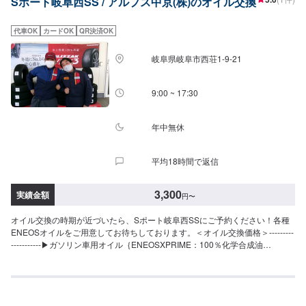
Sポート岐阜西SS / アルプス中京(株)のオイル交換
代車OK
カードOK
QR決済OK
岐阜県岐阜市西荘1-9-21
9:00 ~ 17:30
年中無休
平均18時間で返信
3,300
実績金額
円
〜
オイル交換の時期が近づいたら、Sポート岐阜西SSにご予約ください！各種
ENEOSオイルをご用意してお待ちしております。＜オイル交換価格＞---------
-----------▶︎ガソリン車用オイル｛ENEOSXPRIME：100％化学合成油
｛ENEOSX：部分合成油--------------------⚫︎0W-20(エコカー・0W-20推奨
車)ENEOSXPRIME：2,200円/LENEOSX：1,500円/L⚫︎5W-30(エコカー・全
般)ENEOSXPRIME：2,200円/LENEOSX：1,500円/L⚫︎5W-40(欧州車など・
5W-40推奨車)ENEOSXPRIME：2,200円/L⚫︎10W-30(スタンダードオイ
ル)1,100円/L--------------------▶︎ディーゼル専用オイル--------------------⚫︎DL-