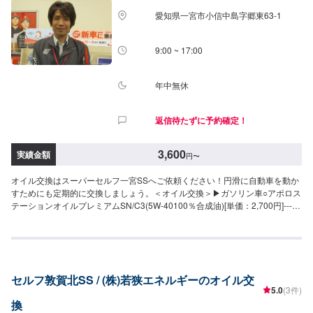
愛知県一宮市小信中島字郷東63-1
9:00 ~ 17:00
年中無休
返信待たずに予約確定！
3,600
実績金額
円
〜
オイル交換はスーパーセルフ一宮SSへご依頼ください！円滑に自動車を動か
すためにも定期的に交換しましょう。＜オイル交換＞▶︎ガソリン車○アポロス
テーションオイルプレミアムSN/C3(5W-40100％合成油)[単価：2,700円]------
----参考価格----------8,100円(軽自動車)9,450円(〜1,500cc)10,800円(〜
2,000cc)12,150円(〜2,500cc)13,500円(2500cc～)○アポロステーションオイ
ルプレミアムSP/GF-6A(0W-20100％合成油)[単価：2,100円]----------参考価格-
---------6,300円(軽自動車)7,350円(〜1,500cc)8,400円(〜2,000cc)9,450円(〜
2,500cc)10,500円(2500cc～)○アポロステーションオイルプレミアムSP/GF-
セルフ敦賀北SS / (株)若狭エネルギーのオイル交
6A(5W-30100％合成油)[単価：2,100円]----------参考価格----------6,300円(軽自
5.0
(3件)
動車)7,350円(〜1,500cc)8,400円(〜2,000cc)9,450円(〜2,500cc)10,500円
換
(2500cc～)○アポロステーションオイルSP/GF-6A(5W-30部分合成油)[単価：