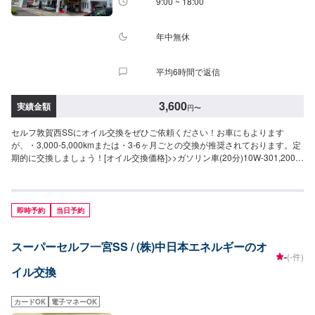
9:00 ~ 18:00
年中無休
平均6時間で返信
3,600
実績金額
円
〜
セルフ敦賀西SSにオイル交換をぜひご依頼ください！お車にもよります
が、・3,000-5,000kmまたは・3-6ヶ月ごとの交換が推奨されております。定
期的に交換しましょう！[オイル交換価格]>>ガソリン車(20分)10W-301,200
円/L5w-301,430円/L0w-201,650円/L>>ディーゼル車(20分)10W-301,760
円/L5w-301,870円/L>>オイルフィルター1,980円〜
即時予約
当日予約
スーパーセルフ一宮SS / (株)中日本エネルギーのオ
-
(-件)
イル交換
カードOK
電子マネーOK