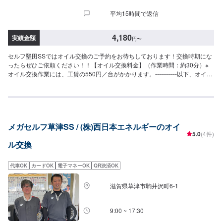
平均15時間で返信
4,180
実績金額
円
〜
セルフ堅田SSではオイル交換のご予約をお待ちしております！交換時期にな
ったらぜひご依頼ください！！【オイル交換料金】（作業時間：約30分）※
オイル交換作業には、工賃の550円／台がかかります。-----------以下、オイル
の料金-----------<ガソリン車用：プレミアム>・5W-40▶︎3,300円／L（輸入
車・スポーツ車対応）・0W-8.▶︎1,980円（環境対応／超省燃費）・0W-
20▶︎1,870円（0W-20推奨車専用）<ガソリン車用>・0W-20▶︎1,650円（0W-
20推奨車専用）・5W-30▶︎1,430円（幅広い車種に対応）・10W-30▶︎1,210
円（幅広い車種に対応）<ディーゼル車用>・5W-30▶︎1,590円（DPF装置デ
メガセルフ草津SS / (株)西日本エネルギーのオイ
ィーゼル乗用車）・10W-30▶︎1,370円（DPF装置ディーゼルトラック・バ
5.0
(4件)
ス）-----------その他料金----------->>オイルフィルター2,420円〜／台>>２サイ
ル交換
クルオイル1,320円〜／台
代車OK
カードOK
電子マネーOK
QR決済OK
滋賀県草津市駒井沢町6-1
9:00 ~ 17:30