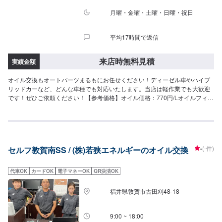
月曜・金曜・土曜・日曜・祝日
平均17時間で返信
来店時無料見積
実績金額
オイル交換もオートパーツまるもにお任せください！ディーゼル車やハイブ
リッドカーなど、どんな車種でも対応いたします。当店は軽作業でも大歓迎
です！ぜひご依頼ください！【参考価格】オイル価格：770円/Lオイルフィル
ター：1,100円/L
-
(-件)
セルフ敦賀南SS / (株)若狭エネルギーのオイル交換
代車OK
カードOK
電子マネーOK
QR決済OK
福井県敦賀市古田刈48-18
9:00 ~ 18:00