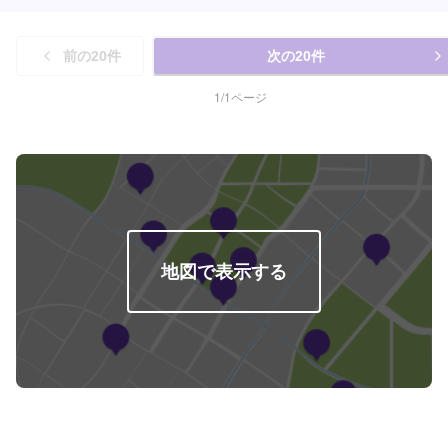
前の
20
件
次の
20
件
1
/
1
ページ
地図で表示する