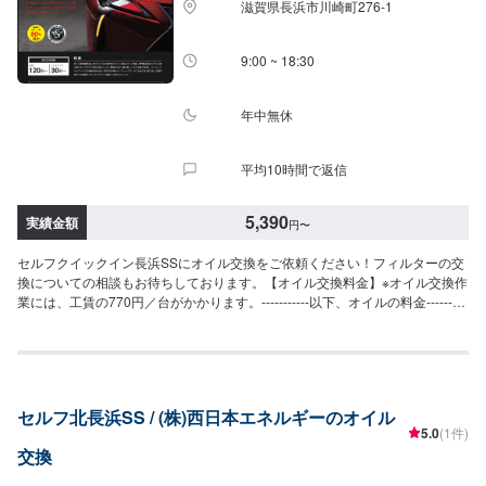
滋賀県長浜市川崎町276-1
9:00 ~ 18:30
年中無休
平均10時間で返信
5,390
実績金額
円
〜
セルフクイックイン長浜SSにオイル交換をご依頼ください！フィルターの交
換についての相談もお待ちしております。【オイル交換料金】※オイル交換作
業には、工賃の770円／台がかかります。-----------以下、オイルの料金---------
--<ガソリン車用：プレミアム>・5W-40▶︎3,630円／L（輸入車・スポーツ車
対応）・0W-8.▶︎2,310円（環境対応／超省燃費）・0W-20▶︎2,200円（0W-
20推奨車専用）<ガソリン車用>・0W-20▶︎1,980円（0W-20推奨車専用）・
5W-30▶︎1,760円（幅広い車種に対応）・10W-30▶︎1,540円（幅広い車種に
対応）<ディーゼル車用>・5W-30▶︎1,920円（DPF装置ディーゼル乗用
セルフ北長浜SS / (株)西日本エネルギーのオイル
車）・10W-30▶︎1,700円（DPF装置ディーゼルトラック・バス）-----------そ
5.0
(1件)
の他料金----------->>オイルフィルター2,750円〜／台>>２サイクルオイル
交換
1,650円〜／台