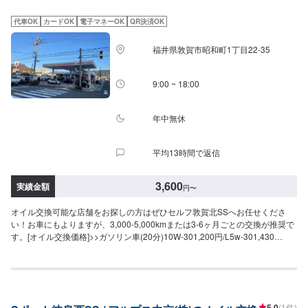
1,400円]----------参考価格----------4,200円(軽自動車)4,900円(〜1,500cc)5,600
円(〜2,000cc)6,300円(〜2,500cc)7,000円(2,500cc～)○アポロステーションオ
代車OK
カードOK
電子マネーOK
QR決済OK
イルSP/GF-6A(10W-30鉱物油)[単価：1,200円]----------参考価格----------3,600
円(軽自動車)4,200円(〜1,500cc)4,800円(〜2,000cc)5,400円(〜
福井県敦賀市昭和町1丁目22-35
2,500cc)6,000円(2,500cc～)○オイルフィルター2,200円～▶︎軽油車（ディー
ゼル車）○アポロステーションオイルディーゼルDL-1(5W-30高VI油)[単価：
1,700円]----------参考価格----------価格×使用数量○オイルフィルター3,300円～
9:00 ~ 18:00
▶︎その他価格・ドレインパッキン100円
年中無休
平均13時間で返信
3,600
実績金額
円
〜
オイル交換可能な店舗をお探しの方はぜひセルフ敦賀北SSへお任せくださ
い！お車にもよりますが、3,000-5,000kmまたは3-6ヶ月ごとの交換が推奨で
す。[オイル交換価格]>>ガソリン車(20分)10W-301,200円/L5w-301,430
円/L0w-201,650円/L>>ディーゼル車(20分)5w-301,870円/L>>オイルフィルタ
ー1,980円〜
5.0
(1件)