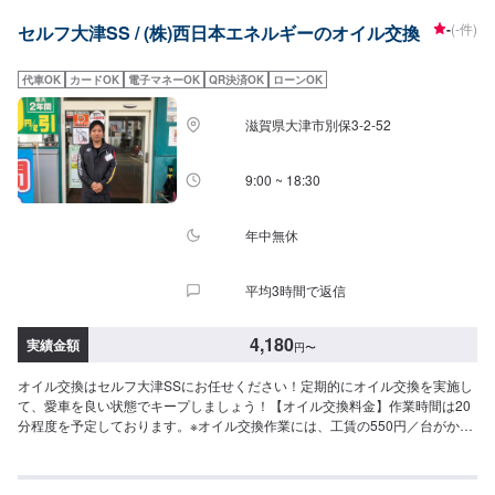
-
(-件)
セルフ大津SS / (株)西日本エネルギーのオイル交換
代車OK
カードOK
電子マネーOK
QR決済OK
ローンOK
滋賀県大津市別保3-2-52
9:00 ~ 18:30
年中無休
平均3時間で返信
4,180
実績金額
円
〜
オイル交換はセルフ大津SSにお任せください！定期的にオイル交換を実施し
て、愛車を良い状態でキープしましょう！【オイル交換料金】作業時間は20
分程度を予定しております。※オイル交換作業には、工賃の550円／台がかか
ります。-----------以下、オイルの料金-----------<ガソリン車用：プレミアム>・
5W-40▶︎3,300円／L（輸入車・スポーツ車対応）・0W-8.▶︎1,980円（環境対
応／超省燃費）・0W-20▶︎1,870円（0W-20推奨車専用）<ガソリン車用>・