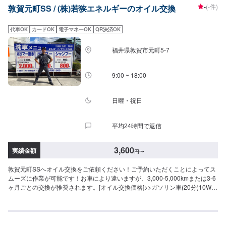
-
(-件)
敦賀元町SS / (株)若狭エネルギーのオイル交換
1(5W-30：DL-1専用指定オイル)1,500円/L⚫︎CF-4/DH-2(10W-30：DPF装着の
小型トラック・乗用車専用)1,100円/L--------------------▶︎オイルエレメント交換
はオイル交換2回に1度です--------------------⚫︎ガソリン車交換工賃込：1,760
代車OK
カードOK
電子マネーOK
QR決済OK
円〜⚫︎ディーゼル車交換工賃込：3,300円〜
福井県敦賀市元町5-7
9:00 ~ 18:00
日曜・祝日
平均24時間で返信
3,600
実績金額
円
〜
敦賀元町SSへオイル交換をご依頼ください！ご予約いただくことによってス
ムーズに作業が可能です！お車により違いますが、3,000-5,000kmまたは3-6
ヶ月ごとの交換が推奨されます。[オイル交換価格]>>ガソリン車(20分)10W-
301,200円/L5w-301,430円/L0w-201,650円/L>>ディーゼル車(20分)10W-
301,760円/L5w-301,870円/L>>オイルフィルター1,980円〜