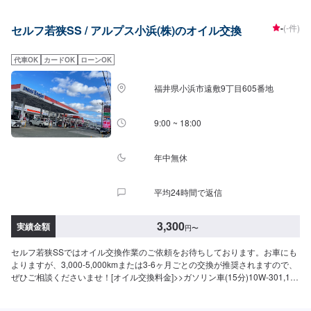
0W-20▶︎1,650円（0W-20推奨車専用）・5W-30▶︎1,430円（幅広い車種に対
応）・10W-30▶︎1,210円（幅広い車種に対応）<ディーゼル車用>・5W-
-
(-件)
セルフ若狭SS / アルプス小浜(株)のオイル交換
30▶︎1,590円（DPF装置ディーゼル乗用車）・10W-30▶︎1,370円（DPF装置
ディーゼルトラック・バス）-----------その他料金----------->>オイルフィルター
2,420円〜／台>>２サイクルオイル1,320円〜／台
代車OK
カードOK
ローンOK
福井県小浜市遠敷9丁目605番地
9:00 ~ 18:00
年中無休
平均24時間で返信
3,300
実績金額
円
〜
セルフ若狭SSではオイル交換作業のご依頼をお待ちしております。お車にも
よりますが、3,000-5,000kmまたは3-6ヶ月ごとの交換が推奨されますので、
ぜひご相談くださいませ！[オイル交換料金]>>ガソリン車(15分)10W-301,100
円/L0w-201,300円/L0w-202,000円/L5w-302,000円/L5w-402,000円/L>>ディ
ーゼル車(所要時間：20分)10W-301,000円/L5w-301,500円/L