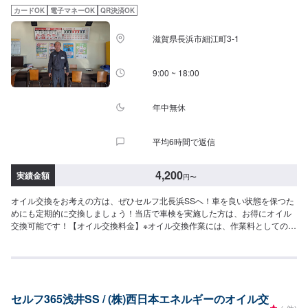
カードOK
電子マネーOK
QR決済OK
滋賀県長浜市細江町3-1
9:00 ~ 18:00
年中無休
平均6時間で返信
4,200
実績金額
円
〜
オイル交換をお考えの方は、ぜひセルフ北長浜SSへ！車を良い状態を保つた
めにも定期的に交換しましょう！当店で車検を実施した方は、お得にオイル
交換可能です！【オイル交換料金】※オイル交換作業には、作業料としての
770円／台(アンダーカバー付き1100円／台）がかかります。-----------以下、
オイルの料金-----------<ガソリン車用：プレミアム>・5W-40▶︎3,630円／
L（輸入車・スポーツ車対応）・0W-8.▶︎2,310円／L（環境対応／超省燃
費）・0W-20▶︎1,870円／L（0W-20推奨車専用）<ガソリン車用>・0W-
20▶︎1,980円／L（0W-20推奨車専用）・5W-30▶︎1,760円／L（幅広い車種に
セルフ365浅井SS / (株)西日本エネルギーのオイル交
対応）・10W-30▶︎1,540円／L（幅広い車種に対応）<ディーゼル車用>・