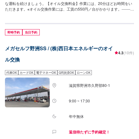
な運転を続けましょう。【オイル交換料金】作業には、20分ほどお時間をい
ただきます。※オイル交換作業には、工賃の550円／台がかかります。----------
-以下、オイルの料金-----------<ガソリン車用：プレミアム>・5W-40▶︎3,300
円／L（輸入車・スポーツ車対応）・0W-8.▶︎1,980円（環境対応／超省燃
費）・0W-20▶︎1,870円（0W-20推奨車専用）<ガソリン車用>・0W-
20▶︎1,650円（0W-20推奨車専用）・5W-30▶︎1,430円（幅広い車種に対
即時予約
当日予約
応）・10W-30▶︎1,210円（幅広い車種に対応）<ディーゼル車用>・5W-
30▶︎1,590円（DPF装置ディーゼル乗用車）・10W-30▶︎1,370円（DPF装置
メガセルフ野洲SS / (株)西日本エネルギーのオイ
ディーゼルトラック・バス）-----------その他料金----------->>オイルフィルター
4.3
(10件)
2,420円〜／台>>２サイクルオイル1,320円〜／台
ル交換
代車OK
カードOK
電子マネーOK
QR決済OK
ローンOK
滋賀県野洲市久野部80-1
9:00 ~ 17:30
年中無休
返信待たずに予約確定！