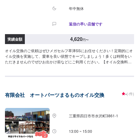
年中無休
返信の早い店舗です
4,620
実績金額
円
〜
オイル交換のご依頼はぜひメガセルフ草津SSにお任せください！定期的にオ
イル交換を実施して、愛車を良い状態でキープしましょう！多くは時間をい
ただきませんのでぜひお出かけ前などにご利用ください。【オイル交換料
金】作業には20分程度のお時間を頂いております。※オイル交換作業には、
工賃の550円／台がかかります。-----------以下、オイルの料金-----------<ガソリ
ン車用：プレミアム>・5W-40▶︎3,630円／L（輸入車・スポーツ車対応）・
0W-8.▶︎2,310円（環境対応／超省燃費）・0W-20▶︎2,200円（0W-20推奨車
専用）<ガソリン車用>・0W-20▶︎1,980円（0W-20推奨車専用）・5W-
-
(-件)
有限会社 オートパーツまるものオイル交換
30▶︎1,760円（幅広い車種に対応）・10W-30▶︎1,540円（幅広い車種に対
応）<ディーゼル車用>・5W-30▶︎1,920円（DPF装置ディーゼル乗用車）・
10W-30▶︎1,700円（DPF装置ディーゼルトラック・バス）-----------その他料
金----------->>オイルフィルター2,750円〜／台>>２サイクルオイル1,650円〜
三重県四日市市水沢町3861-1
／台
13:00 ~ 15:00