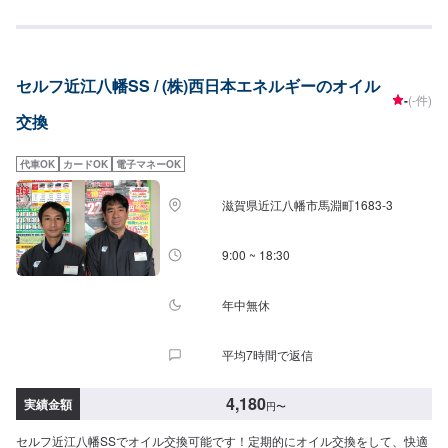
用：プレミアム>・5W-40▶︎3,630円／L（輸入車・スポーツ車対応）・0W-
8.▶︎2,310円（環境対応／超省燃費）・0W-20▶︎1,980円（0W-20推奨車専
用）<ガソリン車用>・0W-20▶︎1,980円（0W-20推奨車専用）・5W-
30▶︎1,760円（幅広い車種に対応）・10W-30▶︎1,540円（幅広い車種に対
セルフ近江八幡SS / (株)西日本エネルギーのオイル
応）<ディーゼル車用>・5W-30▶︎1,920円（DPF装置ディーゼル乗用車）・
-
(-件)
10W-30▶︎1,700円（DPF装置ディーゼルトラック・バス）-----------その他料
交換
金----------->>オイルフィルター2,750円〜／台>>２サイクルオイル1,650円〜
／台
代車OK
カードOK
電子マネーOK
滋賀県近江八幡市馬淵町1683-3
9:00 ~ 18:30
年中無休
平均7時間で返信
4,180
実績金額
円
〜
セルフ近江八幡SSでオイル交換可能です！定期的にオイル交換をして、快適