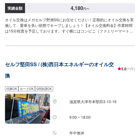
4,180
実績金額
円
〜
オイル交換はメガセルフ野洲SSにお任せください！定期的にオイル交換を実
施して、愛車を良い状態でキープしましょう！【オイル交換料金】作業時間
は15分程度を予定しております。すぐ横にはコンビニ（ファミリーマート野
洲冨波店様）もございます。※オイル交換作業には、工賃の550円／台がかか
ります。-----------以下、オイルの料金-----------<ガソリン車用：プレミアム>・
5W-40▶︎3,300円／L（輸入車・スポーツ車対応）・0W-8.▶︎1,980円（環境対
応／超省燃費）・0W-20▶︎1,870円（0W-20推奨車専用）<ガソリン車用>・
0W-20▶︎1,650円（0W-20推奨車専用）・5W-30▶︎1,430円（幅広い車種に対
セルフ堅田SS / (株)西日本エネルギーのオイル交
応）・10W-30▶︎1,210円（幅広い車種に対応）<ディーゼル車用>・5W-
5.0
(1件)
30▶︎1,590円（DPF装置ディーゼル乗用車）・10W-30▶︎1,370円（DPF装置
換
ディーゼルトラック・バス）-----------その他料金----------->>オイルフィルター
2,420円〜／台>>２サイクルオイル1,320円〜／台
代車OK
カードOK
QR決済OK
滋賀県大津市本堅田3-10-16
9:00 ~ 18:00
年中無休