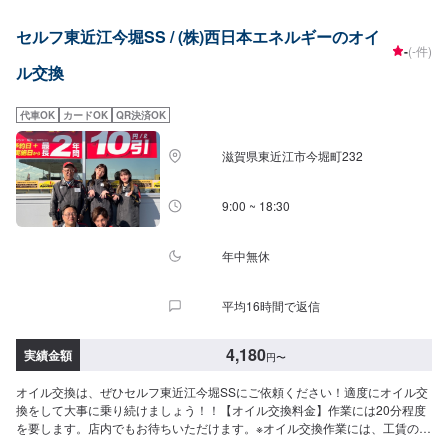
30▶︎1760円（幅広い車種に対応）・10W-30▶︎1540円（幅広い車種に対応）
<ディーゼル車用>・5W-30▶︎1920円（DPF装置ディーゼル乗用車）・10W-
セルフ東近江今堀SS / (株)西日本エネルギーのオイ
30▶︎1700円（DPF装置ディーゼルトラック・バス）-----------その他料金-------
-
(-件)
---->>オイルフィルター2750円〜／台>>２サイクルオイル1,650円〜／L
ル交換
代車OK
カードOK
QR決済OK
滋賀県東近江市今堀町232
9:00 ~ 18:30
年中無休
平均16時間で返信
4,180
実績金額
円
〜
オイル交換は、ぜひセルフ東近江今堀SSにご依頼ください！適度にオイル交
換をして大事に乗り続けましょう！！【オイル交換料金】作業には20分程度
を要します。店内でもお待ちいただけます。※オイル交換作業には、工賃の
550円／台がかかります。-----------以下、オイルの料金-----------<ガソリン車