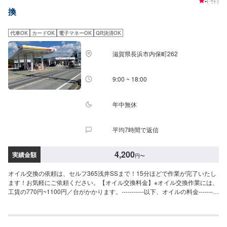
-
(-件)
5W-30▶︎1,920円／L（DPF装置ディーゼル乗用車）・10W-30▶︎1,700円／
換
L（DPF装置ディーゼルトラック・バス）-----------その他料金----------->>オイ
ルフィルター2,750円〜／台>>２サイクルオイル1,650円〜／台
代車OK
カードOK
電子マネーOK
QR決済OK
滋賀県長浜市内保町262
9:00 ~ 18:00
年中無休
平均7時間で返信
4,200
実績金額
円
〜
オイル交換の依頼は、セルフ365浅井SSまで！15分ほどで作業が完了いたし
ます！お気軽にご依頼ください。【オイル交換料金】※オイル交換作業には、
工賃の770円~1100円／台がかかります。-----------以下、オイルの料金----------
-<ガソリン車用：プレミアム>・5W-40▶︎3630円／L（輸入車・スポーツ車対
応）・0W-8.▶︎1,980円（環境対応／超省燃費）・0W-20▶︎2200円（0W-20推
奨車専用）<ガソリン車用>・0W-20▶︎1980円（0W-20推奨車専用）・5W-