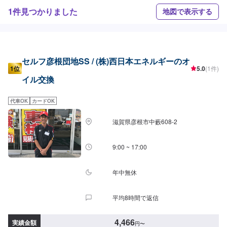
1件見つかりました
地図で表示する
セルフ彦根団地SS / (株)西日本エネルギーのオ
1位
5.0
(1件)
イル交換
代車OK
カードOK
滋賀県彦根市中藪608-2
9:00 ~ 17:00
年中無休
平均8時間で返信
4,466
実績金額
円
〜