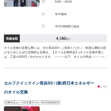
9:00 ~ 18:00
年中無休
平均16時間で返信
4,180
実績金額
円
〜
オイル交換が必要な際には、ぜひ長浜SSへご依頼ください。快適な運転を続
けるためにもぜひ定期的な交換を。【オイル交換料金】※オイル交換作業に
は、工賃の550円／台がかかります。-----------以下、オイルの料金-----------<ガ
ソリン車用：プレミアム>・5W-40▶︎3,300円／L（輸入車・スポーツ車対
応）・0W-8.▶︎1,980円／L（環境対応／超省燃費）・0W-20▶︎1,870円／
L（0W-20推奨車専用）<ガソリン車用>・0W-20▶︎1,650円／L（0W-20推奨
車専用）・5W-30▶︎1,430円／L（幅広い車種に対応）・10W-30▶︎1,210円／
L（幅広い車種に対応）<ディーゼル車用>・5W-30▶︎1,590円／L（DPF装置
セルフクイックイン長浜SS / (株)西日本エネルギー
ディーゼル乗用車）・10W-30▶︎1,370円／L（DPF装置ディーゼルトラッ
-
(-件)
ク・バス）-----------その他料金----------->>オイルフィルター2,420円〜／台>>
のオイル交換
２サイクルオイル1,320円〜／台
代車OK
カードOK
電子マネーOK
QR決済OK