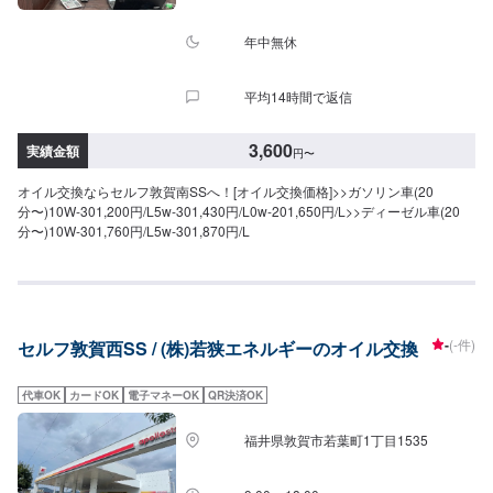
年中無休
平均14時間で返信
3,600
実績金額
円
〜
オイル交換ならセルフ敦賀南SSへ！[オイル交換価格]>>ガソリン車(20
分〜)10W-301,200円/L5w-301,430円/L0w-201,650円/L>>ディーゼル車(20
分〜)10W-301,760円/L5w-301,870円/L
-
(-件)
セルフ敦賀西SS / (株)若狭エネルギーのオイル交換
代車OK
カードOK
電子マネーOK
QR決済OK
福井県敦賀市若葉町1丁目1535