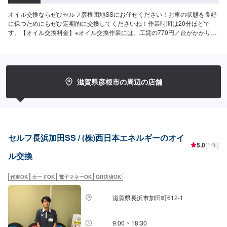
オイル交換ならぜひセルフ彦根団地SSにお任せください！お車の状態を良好
に保つためにもぜひ定期的に交換してくださいね！作業時間は20分ほどで
す。【オイル交換料金】※オイル交換作業には、工賃の770円／台がかかりま
す。-----------以下、オイルの料金-----------<ガソリン車用>・0W-20▶︎1980円
／L（0W-20推奨車専用）・5W-30▶︎11760円／L（幅広い車種に対応）・
10W-301540円／L（幅広い車種に対応）<ディーゼル車用>・5W-30▶︎1920
円／L（DPF装置ディーゼル乗用車）・10W-30▶︎1,370円／L（DPF装置ディ
ーゼルトラック・バス）-----------その他料金----------->>オイルフィルター
滋賀県彦根市の周辺の店舗
2,420円〜／台>>２サイクルオイル1,320円〜／台
セルフ長浜加田SS / (株)西日本エネルギーのオイ
5.0
(1件)
ル交換
代車OK
カードOK
電子マネーOK
QR決済OK
滋賀県長浜市加田町612-1
9:00 ~ 18:30