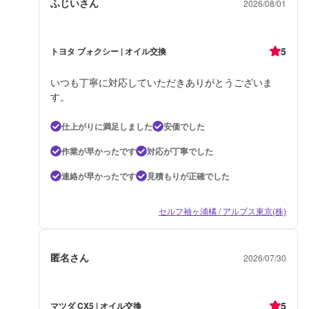
ふじいさん
2026/08/01
5
トヨタ ブォクシー | オイル交換
いつも丁寧に対応していただきありがとうございま
す。
仕上がりに満足しました
安価でした
作業が早かったです
対応が丁寧でした
連絡が早かったです
見積もりが正確でした
セルフ袖ヶ浦橘 / アルプス東京(株)
匿名さん
2026/07/30
5
マツダ CX5 | オイル交換