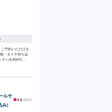
円
。ご予約いただける
格・タイヤ持ち込
>>8,800円
,400円<<21インチ
ンチ>>6,600円/4
13,200円/4本<<21
料金]<<~17インチ
]550円/1本
テールサ
4.9
(20件)
込み)