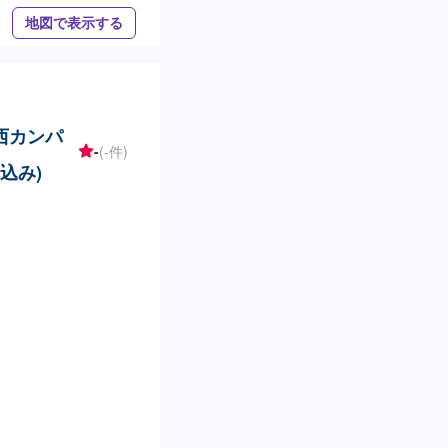
地図で表示する
関西カンパ
-
(-件)
込み)