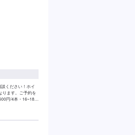
相談ください！ホイ
なります。ご予約を
0円/4本・16~18イ
分/本