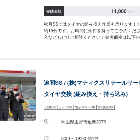
11,000
実績金額
円
〜
秋月SSではタイヤの組み換え作業も承ります！
約15分です。お時間に余裕を持ってご予約くだ
入などもぜひご相談ください！参考価格は以下の
格】・15インチ2,750円/1本・18インチ3,300円/
円/4本
迫間SS / (株)マティクスリテールサ
タイヤ交換 (組み換え・持ち込み)
代車OK
カードOK
電子マネーOK
QR決済OK
岡山県玉野市迫間2079
8:30 ~ 19:00 他1件