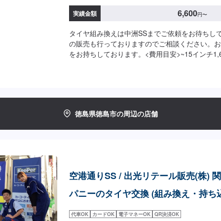
6,600
実績金額
円
〜
タイヤ組み換えは中洲SSまでご依頼をお待ちし
の販売も行っておりますのでご相談ください。お
をお持ちしております。<費用目安>~15インチ1,65
チ2,475円/本バランス調整550円作業時間20分~
徳島県徳島市の周辺の店舗
空港通りSS / 出光リテール販売(株) 
パニーのタイヤ交換 (組み換え・持ち
代車OK
カードOK
電子マネーOK
QR決済OK