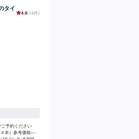
ーのタイ
4.9
(14件)
でご予約ください
４本）参考価格---
〜16インチ>8,800円