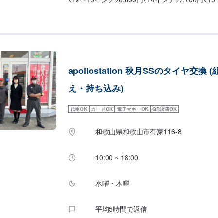
<17インチ>9,900円<18インチ〜>11,000円〜
間は、[５分〜]となっております。※持ち込みは
さい。※上記料金には、組替/ホイールバランス調
ブ交換代(５５０円／１本)、廃タイヤ処分料（
途頂戴いたします。
apollostation 秋月SSのタイヤ交換 
え・持ち込み)
代車OK
カードOK
電子マネーOK
QR決済OK
和歌山県和歌山市有家116-8
10:00 ~ 18:00
水曜・木曜
平均5時間で返信