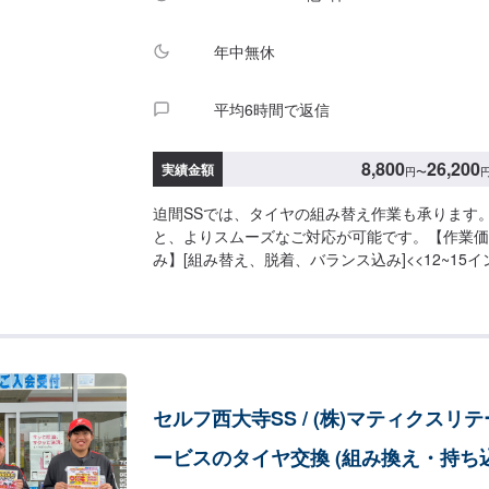
年中無休
平均6時間で返信
8,800
26,200
実績金額
円
〜
迫間SSでは、タイヤの組み替え作業も承ります
と、よりスムーズなご対応が可能です。【作業価
み】[組み替え、脱着、バランス込み]<<12~15インチ
<<16~17インチ>>11,000円<<18~20インチ>>15
~>>26,200円【作業価格・タイヤ購入】<<10~15イ
本<<16~17インチ>>8,800円/4本<<18~20インチ>>
インチ~>>24,000円/4本【その他料金】[廃タイヤ
>>340円/1本<<18インチ~>>550円/1本[バルブ交換
セルフ西大寺SS / (株)マティクスリ
ービスのタイヤ交換 (組み換え・持ち