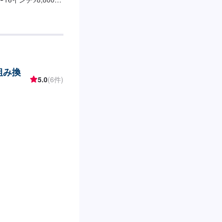
▶︎１本あたりの作業時
、予約時にご相談くだ
整を含みます※バル
４４０円／１本）は別
(組み換
5.0
(6件)