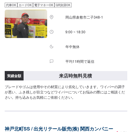
代車OK
カードOK
電子マネーOK
QR決済OK
岡山県倉敷市二子348-1
9:00 ~ 18:30
年中無休
平均11時間で返信
来店時無料見積
実績金額
ブレードやゴムは使用やその材質により劣化していきます。ワイパーの調子
が悪い、ふき残しが目立つなどワイパーについてお悩みの際にはご相談くだ
さい。持ち込みもお気軽にご依頼ください。
神戸北町SS / 出光リテール販売(株) 関西カンパニー