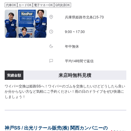
代車OK
カードOK
電子マネーOK
QR決済OK
兵庫県姫路市北条口5-73
9:00 ~ 17:30
年中無休
平均14時間で返信
来店時無料見積
実績金額
ワイパー交換は姫路SSへ！ワイパーのゴムを交換したいけどどうしたら良い
か分からない方など気軽にご予約ください！雨の日のドライブをぜひ快適に
しましょう！
神戸SS / 出光リテール販売(株) 関西カンパニーの