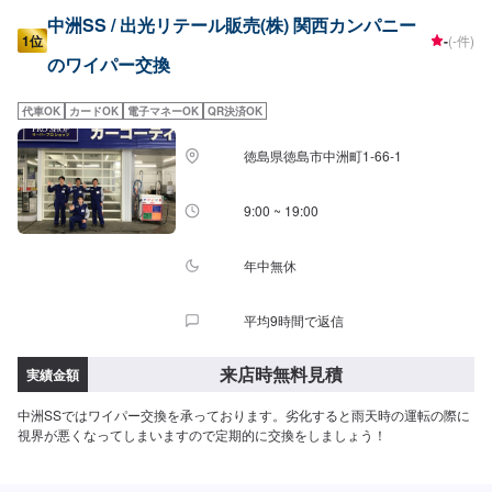
中洲SS / 出光リテール販売(株) 関西カンパニー
1位
-
(-件)
のワイパー交換
代車OK
カードOK
電子マネーOK
QR決済OK
徳島県徳島市中洲町1-66-1
9:00 ~ 19:00
年中無休
平均9時間で返信
来店時無料見積
実績金額
中洲SSではワイパー交換を承っております。劣化すると雨天時の運転の際に
視界が悪くなってしまいますので定期的に交換をしましょう！