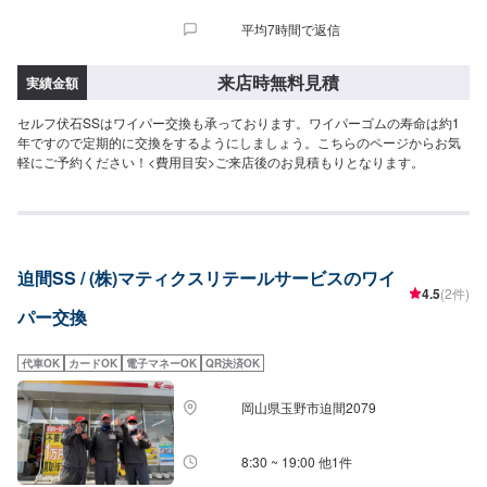
平均7時間で返信
来店時無料見積
実績金額
セルフ伏石SSはワイパー交換も承っております。ワイパーゴムの寿命は約1
年ですので定期的に交換をするようにしましょう。こちらのページからお気
軽にご予約ください！<費用目安>ご来店後のお見積もりとなります。
迫間SS / (株)マティクスリテールサービスのワイ
4.5
(2件)
パー交換
代車OK
カードOK
電子マネーOK
QR決済OK
岡山県玉野市迫間2079
8:30 ~ 19:00 他1件