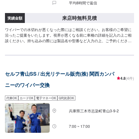
平均8時間で返信
来店時無料見積
実績金額
ワイパーでの水切れが悪くなった際にはご相談ください。お客様のご希望に
沿ったご提案をいたします。視界が悪くなる前に車種の詳細を記入の上ご相
談ください。持ち込みの際には製品名や型番など入力の上、ご予約くださ
い。
セルフ青山SS / 出光リテール販売(株) 関西カンパ
4.8
(4件)
ニーのワイパー交換
代車OK
カードOK
電子マネーOK
QR決済OK
兵庫県三木市志染町青山3-9-2
7:00 ~ 17:00