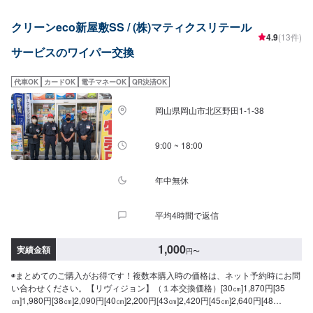
クリーンeco新屋敷SS / (株)マティクスリテール
4.9
(13件)
サービスのワイパー交換
代車OK
カードOK
電子マネーOK
QR決済OK
岡山県岡山市北区野田1-1-38
9:00 ~ 18:00
年中無休
平均4時間で返信
1,000
実績金額
円
〜
◉まとめてのご購入がお得です！複数本購入時の価格は、ネット予約時にお問
い合わせください。【リヴィジョン】（１本交換価格）[30㎝]1,870円[35
㎝]1,980円[38㎝]2,090円[40㎝]2,200円[43㎝]2,420円[45㎝]2,640円[48
㎝]2,860円[50㎝]3,080円[53㎝]3,300円[55㎝]3,630円[60㎝]4,070円[65