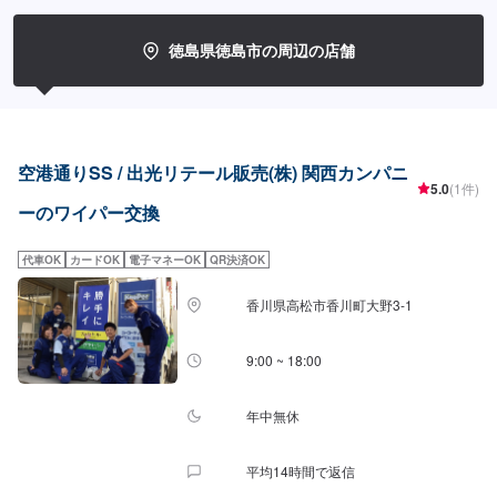
徳島県徳島市の周辺の店舗
空港通りSS / 出光リテール販売(株) 関西カンパニ
5.0
(1件)
ーのワイパー交換
代車OK
カードOK
電子マネーOK
QR決済OK
香川県高松市香川町大野3-1
9:00 ~ 18:00
年中無休
平均14時間で返信