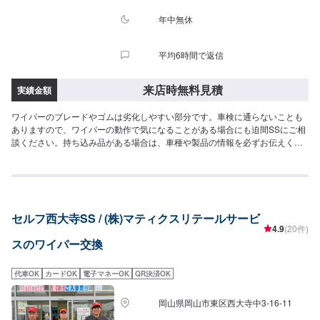
年中無休
平均6時間で返信
来店時無料見積
実績金額
ワイパーのブレードやゴムは劣化しやすい部分です。車検に通らないことも
ありますので、ワイパーの動作で気になることがある場合にも迫間SSにご相
談ください。持ち込み品がある場合は、車種や製品の情報を必ずお伝えくだ
さい。
セルフ西大寺SS / (株)マティクスリテールサービ
4.9
(20件)
スのワイパー交換
代車OK
カードOK
電子マネーOK
QR決済OK
岡山県岡山市東区西大寺中3-16-11