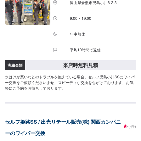
岡山県倉敷市児島小川6-2-3
9:00 ~ 19:00
年中無休
平均10時間で返信
来店時無料見積
実績金額
水はけが悪いなどのトラブルを抱えている場合、セルフ児島小川SSにワイパ
ー交換をご依頼くださいませ。スピーディな交換を心がけております。お気
軽にご予約をお待ちしております。
セルフ姫路SS / 出光リテール販売(株) 関西カンパニ
-
(-件)
ーのワイパー交換