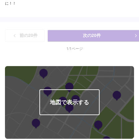
に！！
前の
20
件
次の
20
件
1
/
1
ページ
地図で表示する