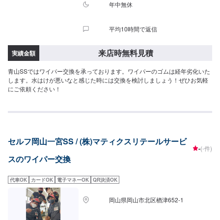
年中無休
平均10時間で返信
来店時無料見積
実績金額
青山SSではワイパー交換を承っております。ワイパーのゴムは経年劣化いた
します。水はけが悪いなと感じた時には交換を検討しましょう！ぜひお気軽
にご依頼ください！
セルフ岡山一宮SS / (株)マティクスリテールサービ
-
(-件)
スのワイパー交換
代車OK
カードOK
電子マネーOK
QR決済OK
岡山県岡山市北区楢津652-1