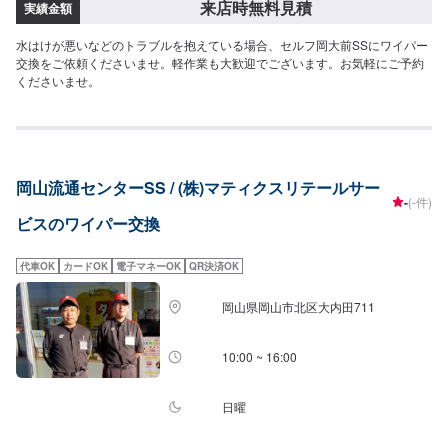
来店時無料見積
実績金額
水はけが悪いなどのトラブルを抱えている場合、セルフ岡大前SSにワイパー
交換をご依頼くださいませ。軽作業も大歓迎でございます。お気軽にご予約
くださいませ。
岡山流通センターSS / (株)マティクスリテールサー
-
(-件)
ビスのワイパー交換
代車OK
カードOK
電子マネーOK
QR決済OK
岡山県岡山市北区大内田711
10:00 ~ 16:00
日曜