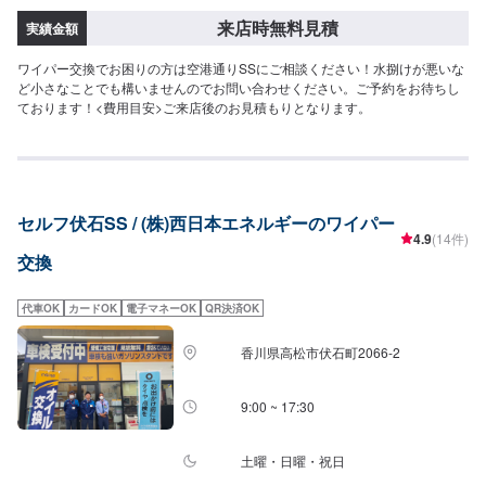
来店時無料見積
実績金額
ワイパー交換でお困りの方は空港通りSSにご相談ください！水捌けが悪いな
ど小さなことでも構いませんのでお問い合わせください。ご予約をお待ちし
ております！<費用目安>ご来店後のお見積もりとなります。
セルフ伏石SS / (株)西日本エネルギーのワイパー
4.9
(14件)
交換
代車OK
カードOK
電子マネーOK
QR決済OK
香川県高松市伏石町2066-2
9:00 ~ 17:30
土曜・日曜・祝日