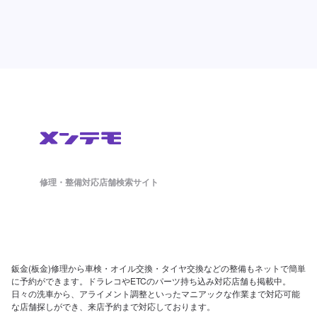
修理・整備対応店舗検索サイト
鈑金(板金)修理から車検・オイル交換・タイヤ交換などの整備もネットで簡単
に予約ができます。ドラレコやETCのパーツ持ち込み対応店舗も掲載中。
日々の洗車から、アライメント調整といったマニアックな作業まで対応可能
な店舗探しができ、来店予約まで対応しております。