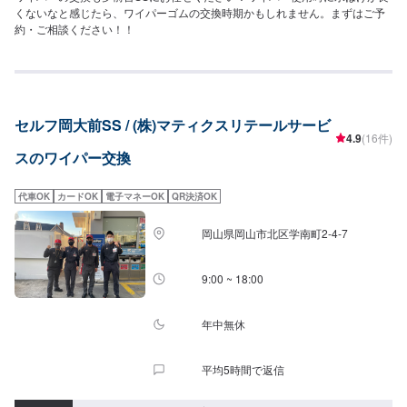
くないなと感じたら、ワイパーゴムの交換時期かもしれません。まずはご予
約・ご相談ください！！
セルフ岡大前SS / (株)マティクスリテールサービ
4.9
(16件)
スのワイパー交換
代車OK
カードOK
電子マネーOK
QR決済OK
岡山県岡山市北区学南町2-4-7
9:00 ~ 18:00
年中無休
平均5時間で返信