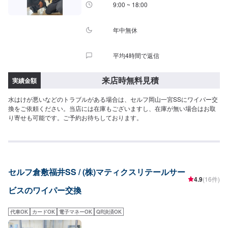
9:00 ~ 18:00
年中無休
平均4時間で返信
来店時無料見積
実績金額
水はけが悪いなどのトラブルがある場合は、セルフ岡山一宮SSにワイパー交
換をご依頼ください。当店には在庫もございますし、在庫が無い場合はお取
り寄せも可能です。ご予約お待ちしております。
セルフ倉敷福井SS / (株)マティクスリテールサー
4.9
(16件)
ビスのワイパー交換
代車OK
カードOK
電子マネーOK
QR決済OK