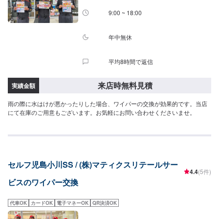
9:00 ~ 18:00
年中無休
平均8時間で返信
来店時無料見積
実績金額
雨の際に水はけが悪かったりした場合、ワイパーの交換が効果的です。当店
にて在庫のご用意もございます。お気軽にお問い合わせくださいませ。
セルフ児島小川SS / (株)マティクスリテールサー
4.4
(5件)
ビスのワイパー交換
代車OK
カードOK
電子マネーOK
QR決済OK