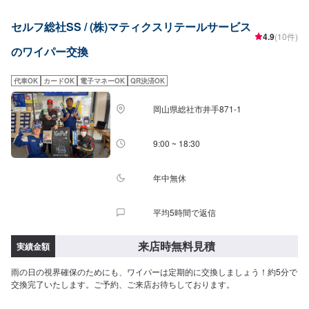
セルフ総社SS / (株)マティクスリテールサービス
4.9
(10件)
のワイパー交換
代車OK
カードOK
電子マネーOK
QR決済OK
岡山県総社市井手871-1
9:00 ~ 18:30
年中無休
平均5時間で返信
来店時無料見積
実績金額
雨の日の視界確保のためにも、ワイパーは定期的に交換しましょう！約5分で
交換完了いたします。ご予約、ご来店お待ちしております。