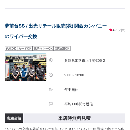
㎝]4,510円[70㎝]4,950円【エクセル】（１本交換価格）[30㎝]1,650円[35
㎝]1,860円[38㎝]1,980円[40㎝]2,090円[43㎝]2,200円[45㎝]2,310円[48
㎝]2,420円[50㎝]2,640円[53㎝]2,750円[55㎝]2,860円[60㎝]3,190円[65
㎝]3,190円[70㎝]3,630円【リア】（１本交換価格）[28RS]1,210円
夢前台SS / 出光リテール販売(株) 関西カンパニー
[30RS]1,320円[35RS]1,540円[40RS]1,760円[30RL]1,320円[35RL]1,540円
4.5
(2件)
[40RL]1,760円【ゼリオズ（スタンダード）】（１本交換価格）[AG30]1,320
のワイパー交換
円[AG35]1,540円[AG38]1,650円[AG40]1,760円[AG43]1,870円[AG45]1,980円
[AG48]2,090円[AG50]2,310円[AG53]2,420円[AG55]2,530円[AG60]2,860円
[AG65]3,080円[AG70W]3,300円[AG30SD]1,540円[AG35SD]1,870円
代車OK
カードOK
電子マネーOK
QR決済OK
[AG38SD]1,980円[AG40SD]2,090円[AG43SD]2,200円[AG45SD]2,420円
[AG48SD]2,530円[AG50SD]2,750円[AG53SD]2,860円[AG55SD]3,080円
兵庫県姫路市上手野306-2
[AG60SD]3,410円[AG65SD]3,740円【ゼリオズ（プレミアム）】（１本交換
価格）[AH30B]1,980円[AH35B]1,980円[AH38B]2,090円[AH40B]2,090円
[AH43B]2,090円[AH45B]2,090円[AH48B]2,090円[AH50B]2,640円
9:00 ~ 18:00
[AH53B]2,640円[AH55B]2,640円[AH60B]3,080円[AH65B]3,080円
[AG70W]1,870円[AH35SD]2,200円[AH38SD]2,310円[AH40SD]2,420円
[AH43SD]2,530円[AH45SD]2,750円[AH48SD]2,860円[AH50SD]3,080円
年中無休
[AH53SD]3,190円[AH55SD]3,410円[AH60SD]3,740円[AH65SD]4,070円【ゼ
リオズ（リア）】（１本交換価格）[AG20RB]1,100円[AG28RB]1,380円
平均11時間で返信
[AG30RB]1,430円[AG35RB]1,650円[AG40RB]1,870円[AG25RA]1,320円
[AG30RA]1,430円[AG35RA]1,650円[AG40RA]1,870円
来店時無料見積
実績金額
ワイパーの交換も夢前台SSにお任せください！ワイパー使用時に水はけが良