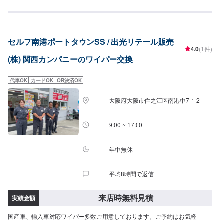
は出来かねますのでご了承ください。保険事故修理、鈑金塗装、車検、一般
整備の作業を特に得意としていますのでお困りの方は弊社にお任せくださ
い！代車(軽自動車)や自社レンタカーもございますのでお気軽にご相談くださ
い。
セルフ南港ポートタウンSS / 出光リテール販売
4.0
(1件)
(株) 関西カンパニーのワイパー交換
代車OK
カードOK
QR決済OK
大阪府大阪市住之江区南港中7-1-2
9:00 ~ 17:00
年中無休
平均8時間で返信
来店時無料見積
実績金額
国産車、輸入車対応ワイパー多数ご用意しております。ご予約はお気軽