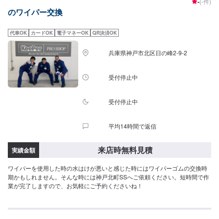
-
(-件)
のワイパー交換
代車OK
カードOK
電子マネーOK
QR決済OK
兵庫県神戸市北区日の峰2-9-2
受付停止中
受付停止中
平均14時間で返信
来店時無料見積
実績金額
ワイパーを使用した時の水はけが悪いと感じた時にはワイパーゴムの交換時
期かもしれません。そんな時には神戸北町SSへご依頼ください。短時間で作
業が完了しますので、お気軽にご予約くださいね！