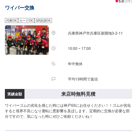
5.0
(3件)
ワイパー交換
代車OK
カードOK
QR決済OK
兵庫県神戸市兵庫区新開地3-2-11
10:00 ~ 17:00
年中無休
平均13時間で返信
来店時無料見積
実績金額
ワイパーゴムの劣化を感じた時には神戸SSにお任せください！！ゴムが劣化
すると視界不良になり運転に悪影響を及ぼします。定期的に交換が必要な部
分ですので、気になった時にぜひご依頼くださいね！