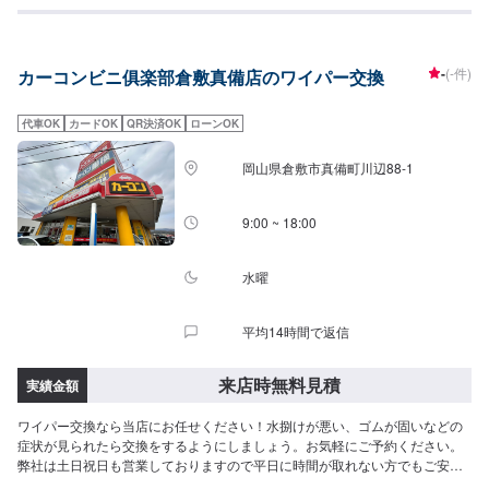
-
(-件)
カーコンビニ俱楽部倉敷真備店のワイパー交換
代車OK
カードOK
QR決済OK
ローンOK
岡山県倉敷市真備町川辺88-1
9:00 ~ 18:00
水曜
平均14時間で返信
来店時無料見積
実績金額
ワイパー交換なら当店にお任せください！水捌けが悪い、ゴムが固いなどの
症状が見られたら交換をするようにしましょう。お気軽にご予約ください。
弊社は土日祝日も営業しておりますので平日に時間が取れない方でもご安心
ください！主に日本車の対応を得意としております。トラック、外国車対応