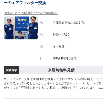
ーのエアフィルター交換
代車OK
カードOK
電子マネーOK
QR決済OK
兵庫県姫路市北条口5-73
9:00 ~ 17:30
年中無休
平均14時間で返信
来店時無料見積
実績金額
エアフィルター交換は姫路SSにお任せください！エンジンの冷却を行ってい
ますので汚れているとしっかりと冷やすことができず、オーバーヒートに繋
がってしまう可能性もあります。ご相談、ご予約をお待ちしております！<費
用目安>ご来店後のお見積もりとなります。