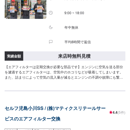
9:00 ~ 18:00
年中無休
平均8時間で返信
来店時無料見積
実績金額
【エアフィルターは定期交換が必要な部品です】エンジンに空気を送る部分
を濾過するエアフィルターは、空気中のホコリなどが吸着してしまいます。
また、詰まりによって空気の流入量が減るとエンジンの不調や故障にも繋が
ります。通常は約2年ごとの交換が推奨されていますが、未舗装路を多く走る
方などは、より短いサイクルで交換を推奨いたします！【こんな症状の原因
になります】・燃費の悪化・加速力の低下・アイドリング不調など
セルフ児島小川SS / (株)マティクスリテールサー
4.4
(5件)
ビスのエアフィルター交換