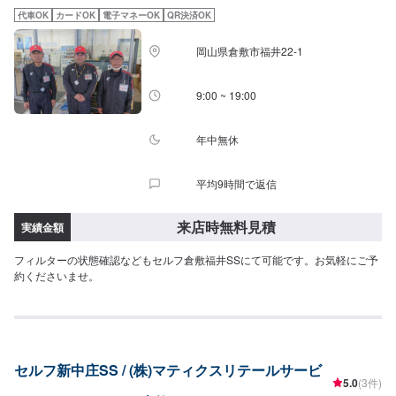
代車OK
カードOK
電子マネーOK
QR決済OK
岡山県倉敷市福井22-1
9:00 ~ 19:00
年中無休
平均9時間で返信
来店時無料見積
実績金額
フィルターの状態確認などもセルフ倉敷福井SSにて可能です。お気軽にご予
約くださいませ。
セルフ新中庄SS / (株)マティクスリテールサービ
5.0
(3件)