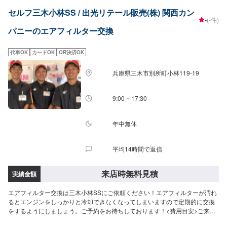
セルフ三木小林SS / 出光リテール販売(株) 関西カン
-
(-件)
パニーのエアフィルター交換
代車OK
カードOK
QR決済OK
兵庫県三木市別所町小林119-19
9:00 ~ 17:30
年中無休
平均14時間で返信
来店時無料見積
実績金額
エアフィルター交換は三木小林SSにご依頼ください！エアフィルターが汚れ
るとエンジンをしっかりと冷却できなくなってしまいますので定期的に交換
をするようにしましょう。ご予約をお待ちしております！<費用目安>ご来店
後のお見積もりとなります。