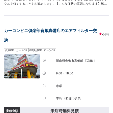
クルを短くすることをお勧めします。【こんな症状の原因になります】燃費
の悪化や、加速力の低下の原因となることもあります。心配な方は、ぜひ当
店にお任せくださいませ。
カーコンビニ俱楽部倉敷真備店のエアフィルター交
-
(-件)
換
代車OK
カードOK
QR決済OK
ローンOK
岡山県倉敷市真備町川辺88-1
9:00 ~ 18:00
水曜
平均14時間で返信
来店時無料見積
実績金額