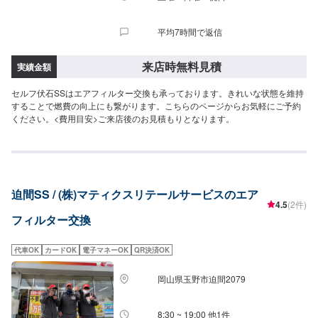
平均7時間で返信
来店時無料見積
実績金額
セルフ伏石SSはエアフィルター交換も承っております。きれいな状態を維持
することで燃費の向上にも繋がります。こちらのページからお気軽にご予約
ください。<費用目安>ご来店後のお見積もりとなります。
迫間SS / (株)マティクスリテールサービスのエア
4.5
(2件)
フィルター交換
代車OK
カードOK
電子マネーOK
QR決済OK
岡山県玉野市迫間2079
8:30 ~ 19:00 他1件