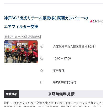
神戸SS / 出光リテール販売(株) 関西カンパニーの
5.0
(3件)
エアフィルター交換
代車OK
カードOK
QR決済OK
兵庫県神戸市兵庫区新開地3-2-11
10:00 ~ 17:00
年中無休
平均13時間で返信
来店時無料見積
実績金額
神戸SSはエアフィルター交換も受け付けております！エンジンを冷却するた
めのフィルターですので、汚れたまま放置しているとエンジンのオーバーヒ