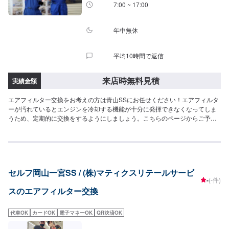
7:00 ~ 17:00
年中無休
平均10時間で返信
来店時無料見積
実績金額
エアフィルター交換をお考えの方は青山SSにお任せください！エアフィルタ
ーが汚れているとエンジンを冷却する機能が十分に発揮できなくなってしま
うため、定期的に交換をするようにしましょう。こちらのページからご予約
することができます！<費用目安>ご来店後のお見積もりとなります。
セルフ岡山一宮SS / (株)マティクスリテールサービ
-
(-件)
スのエアフィルター交換
代車OK
カードOK
電子マネーOK
QR決済OK