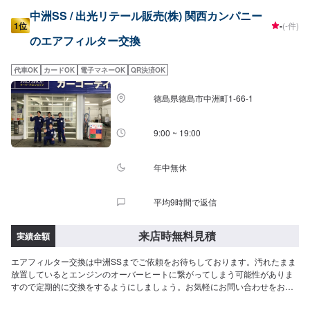
中洲SS / 出光リテール販売(株) 関西カンパニー
1位
-
(-件)
のエアフィルター交換
代車OK
カードOK
電子マネーOK
QR決済OK
徳島県徳島市中洲町1-66-1
9:00 ~ 19:00
年中無休
平均9時間で返信
来店時無料見積
実績金額
エアフィルター交換は中洲SSまでご依頼をお待ちしております。汚れたまま
放置しているとエンジンのオーバーヒートに繋がってしまう可能性がありま
すので定期的に交換をするようにしましょう。お気軽にお問い合わせをお待
ちしております。<費用目安>ご来店後のお見積もりとなります。