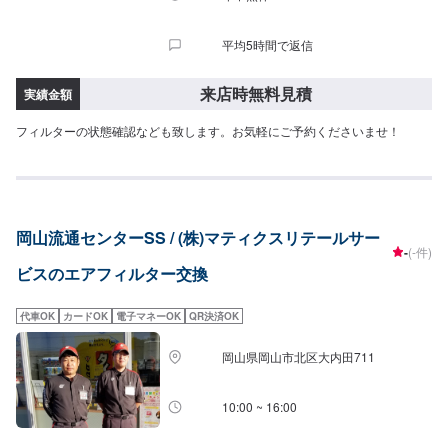
平均5時間で返信
来店時無料見積
実績金額
フィルターの状態確認なども致します。お気軽にご予約くださいませ！
岡山流通センターSS / (株)マティクスリテールサー
-
(-件)
ビスのエアフィルター交換
代車OK
カードOK
電子マネーOK
QR決済OK
岡山県岡山市北区大内田711
10:00 ~ 16:00