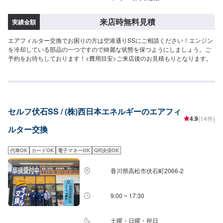
来店時無料見積
実績金額
エアフィルター交換でお困りの方は空港通りSSにご相談ください！エンジン
を冷却している部品の一つですので綺麗な状態を保つようにしましょう。ご
予約をお待ちしております！<費用目安>ご来店後のお見積もりとなります。
セルフ伏石SS / (株)西日本エネルギーのエアフィ
4.9
(14件)
ルター交換
代車OK
カードOK
電子マネーOK
QR決済OK
香川県高松市伏石町2066-2
9:00 ~ 17:30
土曜・日曜・祝日