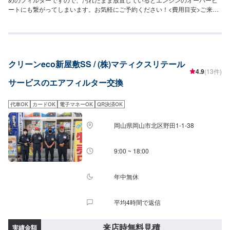
ートにも繋がってしまいます。お気軽にご予約ください！<費用目安>ご来店
後のお見積もりとなります。
クリーンeco新屋敷SS / (株)マティクスリテール
4.9
(13件)
サービスのエアフィルター交換
代車OK
カードOK
電子マネーOK
QR決済OK
岡山県岡山市北区野田1-1-38
9:00 ~ 18:00
年中無休
平均4時間で返信
来店時無料見積
実績金額