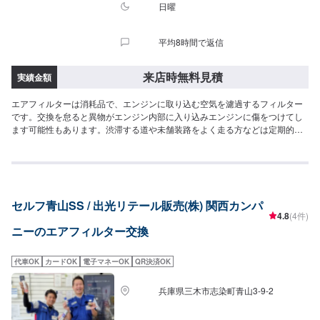
日曜
平均8時間で返信
来店時無料見積
実績金額
エアフィルターは消耗品で、エンジンに取り込む空気を濾過するフィルター
です。交換を怠ると異物がエンジン内部に入り込みエンジンに傷をつけてし
ます可能性もあります。渋滞する道や未舗装路をよく走る方などは定期的に
点検しましょう。ぜひ一度岡山流通センターSSまでご相談ください。
セルフ青山SS / 出光リテール販売(株) 関西カンパ
4.8
(4件)
ニーのエアフィルター交換
代車OK
カードOK
電子マネーOK
QR決済OK
兵庫県三木市志染町青山3-9-2