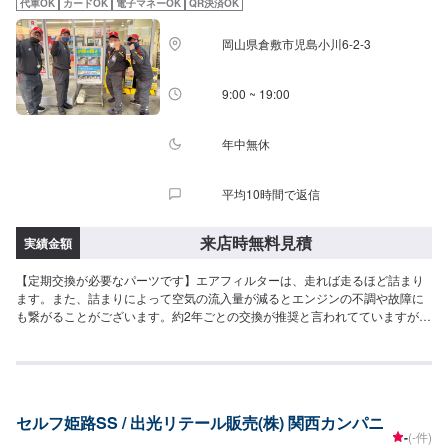
代車OK
カードOK
電子マネーOK
QR決済OK
岡山県倉敷市児島小川6-2-3
9:00 ~ 19:00
年中無休
平均10時間で返信
来店時無料見積
実績金額
【定期交換が必要なパーツです】エアフィルターは、走れば走るほど詰まり
ます。また、詰まりによって空気の流入量が減るとエンジンの不調や故障に
も繋がることがございます。約2年ごとの交換が推奨と言われてていますが、
未舗装路を多く走る方など、より短いサイクルで交換を推奨します！【こん
な症状の原因になります】燃費の悪化や、加速力の低下の原因になることも
ございます。気になる方はご相談をお待ちしております。
セルフ姫路SS / 出光リテール販売(株) 関西カンパニ
-
(-件)