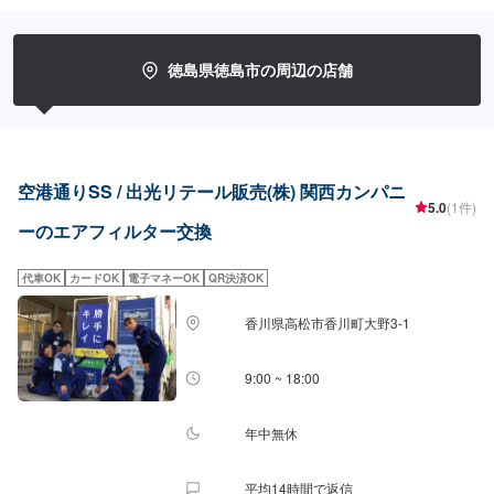
徳島県徳島市の周辺の店舗
空港通りSS / 出光リテール販売(株) 関西カンパニ
5.0
(1件)
ーのエアフィルター交換
代車OK
カードOK
電子マネーOK
QR決済OK
香川県高松市香川町大野3-1
9:00 ~ 18:00
年中無休
平均14時間で返信