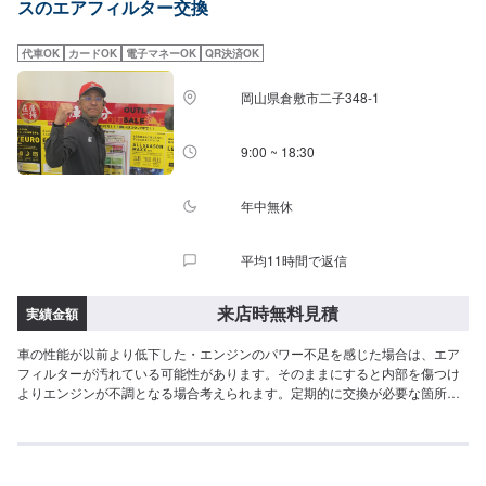
スのエアフィルター交換
代車OK
カードOK
電子マネーOK
QR決済OK
岡山県倉敷市二子348-1
9:00 ~ 18:30
年中無休
平均11時間で返信
来店時無料見積
実績金額
車の性能が以前より低下した・エンジンのパワー不足を感じた場合は、エア
フィルターが汚れている可能性があります。そのままにすると内部を傷つけ
よりエンジンが不調となる場合考えられます。定期的に交換が必要な箇所で
す。エアフィルターの交換はぜひセルフ新中庄SSにお任せください。