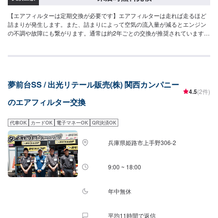
【エアフィルターは定期交換が必要です】エアフィルターは走れば走るほど
詰まりが発生します。また、詰まりによって空気の流入量が減るとエンジン
の不調や故障にも繋がります。通常は約2年ごとの交換が推奨されています
が、未舗装路を多く走る方などは、より短いサイクルで交換しましょう！
【こんな症状の原因になっているかもしれません】-燃費の悪化-加速力の低下
夢前台SS / 出光リテール販売(株) 関西カンパニー
4.5
(2件)
のエアフィルター交換
代車OK
カードOK
電子マネーOK
QR決済OK
兵庫県姫路市上手野306-2
9:00 ~ 18:00
年中無休
平均11時間で返信