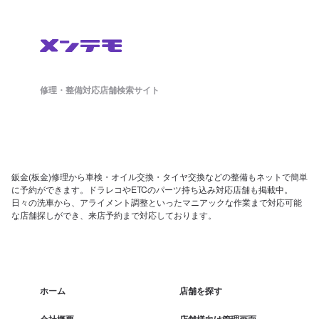
修理・整備対応店舗検索サイト
鈑金(板金)修理から車検・オイル交換・タイヤ交換などの整備もネットで簡単
に予約ができます。ドラレコやETCのパーツ持ち込み対応店舗も掲載中。
日々の洗車から、アライメント調整といったマニアックな作業まで対応可能
な店舗探しができ、来店予約まで対応しております。
ホーム
店舗を探す
会社概要
店舗様向け管理画面