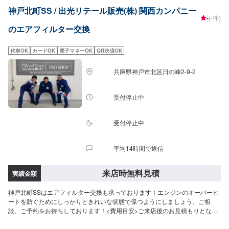
神戸北町SS / 出光リテール販売(株) 関西カンパニー
-
(-件)
のエアフィルター交換
代車OK
カードOK
電子マネーOK
QR決済OK
兵庫県神戸市北区日の峰2-9-2
受付停止中
受付停止中
平均14時間で返信
来店時無料見積
実績金額
神戸北町SSはエアフィルター交換も承っております！エンジンのオーバーヒ
ートを防ぐためにしっかりときれいな状態で保つようにしましょう。ご相
談、ご予約をお待ちしております！<費用目安>ご来店後のお見積もりとなり
ます。