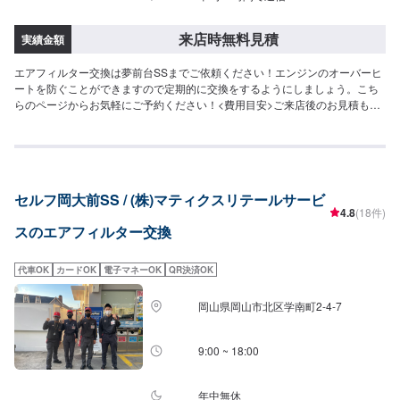
来店時無料見積
実績金額
エアフィルター交換は夢前台SSまでご依頼ください！エンジンのオーバーヒ
ートを防ぐことができますので定期的に交換をするようにしましょう。こち
らのページからお気軽にご予約ください！<費用目安>ご来店後のお見積もり
となります。
セルフ岡大前SS / (株)マティクスリテールサービ
4.8
(18件)
スのエアフィルター交換
代車OK
カードOK
電子マネーOK
QR決済OK
岡山県岡山市北区学南町2-4-7
9:00 ~ 18:00
年中無休