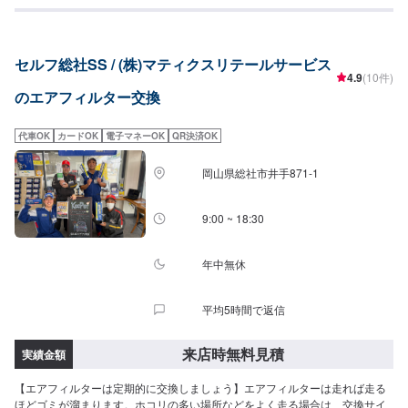
セルフ総社SS / (株)マティクスリテールサービス
4.9
(10件)
のエアフィルター交換
代車OK
カードOK
電子マネーOK
QR決済OK
岡山県総社市井手871-1
9:00 ~ 18:30
年中無休
平均5時間で返信
来店時無料見積
実績金額
【エアフィルターは定期的に交換しましょう】エアフィルターは走れば走る
ほどゴミが溜まります。ホコリの多い場所などをよく走る場合は、交換サイ