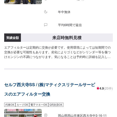
年中無休
平均6時間で返信
来店時無料見積
実績金額
エアフィルターは定期的に交換が必要です。使用環境によっては短期間での
交換が必要な可能性もあります。劣化によりゴミなどがシリンダー等を傷つ
けエンジンの不調につながります。気になることは予約時に詳細を記入して
迫間SSまでお尋ねください。
セルフ西大寺SS / (株)マティクスリテールサービ
4.9
(20件)
スのエアフィルター交換
代車OK
カードOK
電子マネーOK
QR決済OK
岡山県岡山市東区西大寺中3-16-11