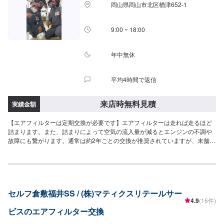
岡山県岡山市北区楢津652-1
9:00 ~ 18:00
年中無休
平均4時間で返信
来店時無料見積
実績金額
【エアフィルターは定期交換が必要です】エアフィルターは走れば走るほど
詰まります。また、詰まりによって空気の流入量が減るとエンジンの不調や
故障にも繋がります。通常は約2年ごとの交換が推奨されていますが、未舗装
路を多く走る方などは、より短いサイクルで交換を推奨します！【こんな症
状の原因になります】燃費の悪化や、加速力の低下の原因になることもござ
います。
セルフ倉敷福井SS / (株)マティクスリテールサー
4.9
(16件)
ビスのエアフィルター交換