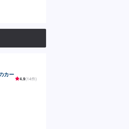
ーのカー
4.9
(14件)