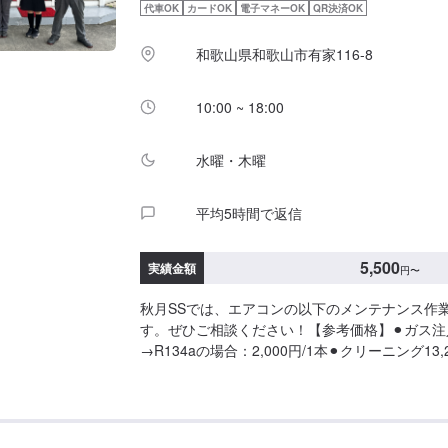
代車OK
カードOK
電子マネーOK
QR決済OK
和歌山県和歌山市有家116-8
10:00 ~ 18:00
水曜・木曜
平均5時間で返信
5,500
実績金額
円
〜
秋月SSでは、エアコンの以下のメンテナンス作
す。ぜひご相談ください！【参考価格】⚫︎ガス注入
→R134aの場合：2,000円/1本⚫︎クリーニング13,