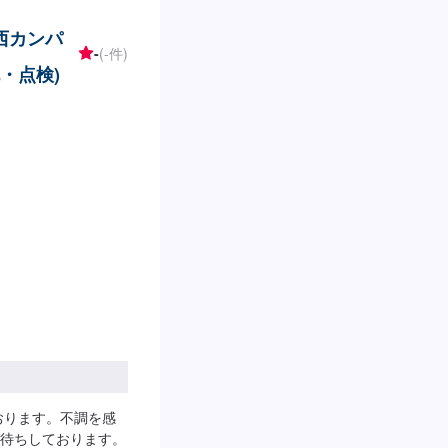
関西カンパ
-
(-件)
・点検)
おります。不調を感
待ちしております。