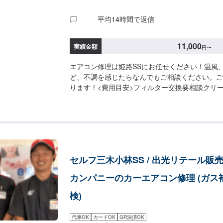
平均14時間で返信
11,000
実績金額
円
〜
エアコン修理は姫路SSにお任せください！温風
ど、不調を感じたらなんでもご相談ください。ご
ります！<費用目安>フィルター交換要相談クリーニ
セルフ三木小林SS / 出光リテール販売(
カンパニーのカーエアコン修理 (ガス
検)
代車OK
カードOK
QR決済OK