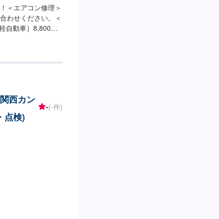
！＜エアコン修理＞
合わせください。＜
自動車］8,800円
⚫︎燃費改善コース［軽自
X］13,000円※価格
ご確認ください。
 関西カン
-
(-件)
・点検)