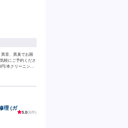
！異音、異臭でお困
気軽にご予約くださ
00円/本クリーニング
となります。
修理 (ガ
5.0
(6件)