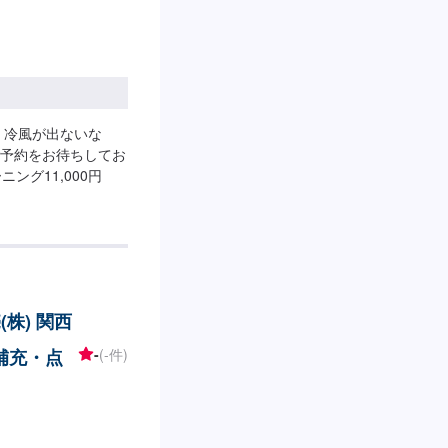
、冷風が出ないな
予約をお待ちしてお
ング11,000円
株) 関西
補充・点
-
(-件)