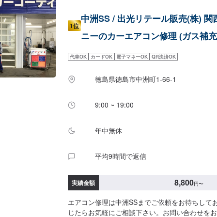
中洲SS / 出光リテール販売(株) 
1位
ニーのカーエアコン修理 (ガス補充
代車OK
カードOK
電子マネーOK
QR決済OK
徳島県徳島市中洲町1-66-1
9:00 ~ 19:00
年中無休
平均9時間で返信
8,800
実績金額
円
〜
エアコン修理は中洲SSまでご依頼をお待ちして
じたらお気軽にご相談下さい。お問い合わせをお