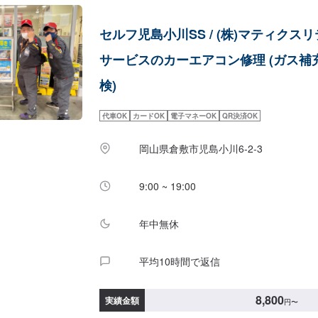
セルフ児島小川SS / (株)マティクス
サービスのカーエアコン修理 (ガス補
検)
代車OK
カードOK
電子マネーOK
QR決済OK
岡山県倉敷市児島小川6-2-3
9:00 ~ 19:00
年中無休
平均10時間で返信
8,800
実績金額
円
〜