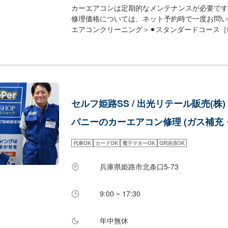
カーエアコンは定期的なメンテナンスが必要です
修理価格については、ネット予約時で一度お問い
エアコンクリーニング＞⚫︎スタンダードコース［軽
［普通車］9,900円［RV・１BOX］11,000円
動車］11,000円［普通車］12,000円［RV・１BO
は変動する可能性がございます。ネット予約時に
セルフ姫路SS / 出光リテール販売(株)
パニーのカーエアコン修理 (ガス補充
代車OK
カードOK
電子マネーOK
QR決済OK
兵庫県姫路市北条口5-73
9:00 ~ 17:30
年中無休