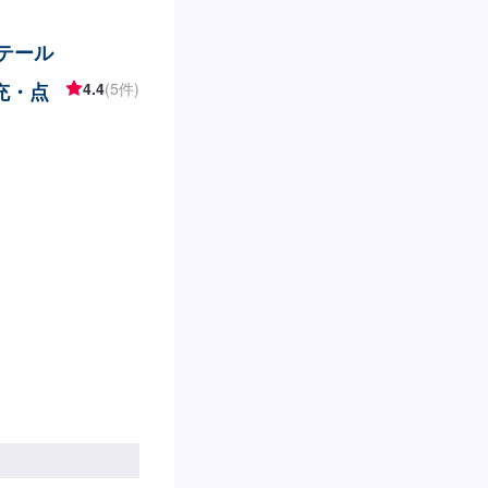
リテール
充・点
4.4
(5件)