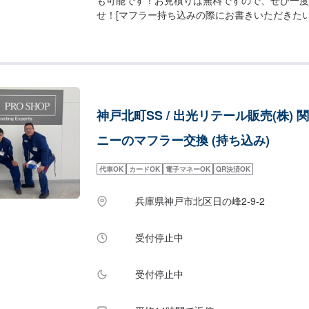
せ！[マフラー持ち込みの際にお書きいただきたい
メーカー・商品名【修理もご相談ください】マフ
まっていたり、排気漏れがある場合も当店にご相
神戸北町SS / 出光リテール販売(株) 
ニーのマフラー交換 (持ち込み)
代車OK
カードOK
電子マネーOK
QR決済OK
兵庫県神戸市北区日の峰2-9-2
受付停止中
受付停止中