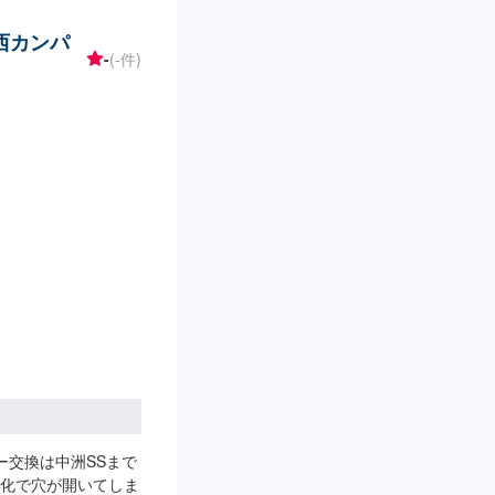
関西カンパ
-
(-件)
ー交換は中洲SSまで
化で穴が開いてしま