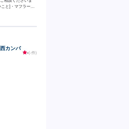
こと]・マフラーの
ラーに穴が空いてし
談可能です。
関西カンパ
-
(-件)