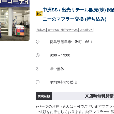
中洲SS / 出光リテール販売(株) 
1位
ニーのマフラー交換 (持ち込み)
代車OK
カードOK
電子マネーOK
QR決済OK
徳島県徳島市中洲町1-66-1
9:00 ~ 19:00
年中無休
平均9時間で返信
来店時無料見積
実績金額
※パーツのお持ち込みは不可でございますマフラ
ご依頼をお待ちしております。純正マフラーの劣