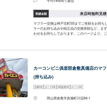
平均14時間で返信
来店時無料見積
実績金額
マフラー交換は神戸北町SSまでご依頼をお待ち
ラーのお持ち込みや純正品の交換依頼など、まず
わせをお待ちしております。このページより、ご
せ！
カーコンビニ俱楽部倉敷真備店のマフ
(持ち込み)
代車OK
カードOK
QR決済OK
ローンOK
岡山県倉敷市真備町川辺88-1