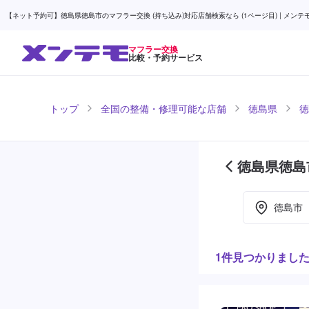
【ネット予約可】徳島県徳島市のマフラー交換 (持ち込み)対応店舗検索なら (1ページ目) | メンテ
マフラー交換
比較・予約サービス
トップ
全国の整備・修理可能な店舗
徳島県
徳
徳島県徳島
徳島市
1件見つかりまし