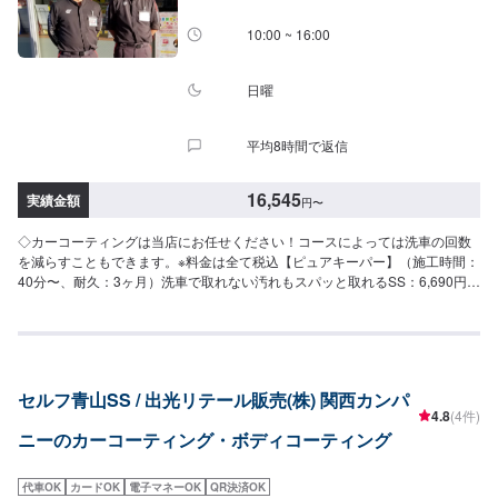
L：78,600円LL：85,400円XL：106,200円※鏡面研磨は別途料金(軽研磨は施
ジンルームにこびりついた汚れをきれいにして専用のコーティングで守りま
工料金に含みます）【Wダイヤモンドキーパー】（施工時間：6〜12時間、耐
10:00 ~ 16:00
す。5,340円（全車種）
久：3年(1年に1度のメンテナンスで5年)）ガラス被膜を2回重ね塗りして、ダ
イヤモンドキーパーより厚い皮膜を作りますSS：75,800円S：83,800円M：
91,900円L：97,800円LL：108,000円XL：137,900円※鏡面研磨は別途料金
日曜
(軽研磨は施工料金に含みます）【エコダイヤキーパー】（施工時間：4〜8時
間、耐久：3年(2年もしくは1年に1度のメンテナンスで5年)）超強力な防汚能
平均8時間で返信
力と輝き、強い水はじきで水シミができにくくなるSS：75,800円S：83,800
円M：91,900円L：97,800円LL：108,000円XL：137,900円※鏡面研磨は別途
料金(軽研磨は施工料金に含みます）【EXキーパー】（施工時間：8時間〜１
16,545
実績金額
円
〜
日、耐久：3年(２年（または１年）に１回のメンテナンスで６年)）圧倒的な
厚みを持つコーティング被膜で汚れを弾く撥水力、水シミや水アカの原因を
◇カーコーティングは当店にお任せください！コースによっては洗車の回数
解決SS：115,700円S：126,200円M：137,500円L：153,200円LL：163,400
を減らすこともできます。※料金は全て税込【ピュアキーパー】（施工時間：
円XL：178,000円【樹脂フェンダーキーパー】（施工時間：50分〜、耐久１
40分〜、耐久：3ヶ月）洗車で取れない汚れもスパッと取れるSS：6,690円
年）紫外線から無塗装の樹脂パーツを守ります6,280〜17,400円＜＜施工費
S：7,210円M：7,940円L：8,560円LL：9,920円XL：11,900円【クリスタル
用を詳しく知りたい方は、ネット予約時にお問い合わせください。＞＞
キーパー】（施工時間：2〜3時間、耐久：1年）新車のような輝きを甦らせ
ますSS：18,200円S：20,400円M：22,800円L：25,000円LL：29,800円XL：
34,500円※軽研磨は別途料金【フレッシュキーパー】（施工時間：2時間、耐
久：1年以上）雨が降ると汚れが落ちるSS：28,700円S：30,900円M：
セルフ青山SS / 出光リテール販売(株) 関西カンパ
33,300円L：35,500円LL：40,300円XL：45,000円※軽研磨は別途料金【ダイ
4.8
(4件)
ヤモンドキーパー】（施工時間：6〜8時間、耐久：3年(1年に1度のメンテナ
ニーのカーコーティング・ボディコーティング
ンスで5年)）強い撥水力があり、新車時を凌駕するツヤと濃厚な発色が得ら
れますSS：52,300円S：57,800円M：63,400円L：67,600円LL：74,400円
XL：95,200円※鏡面研磨は別途料金(軽研磨は施工料金に含みます）New!!
代車OK
カードOK
電子マネーOK
QR決済OK