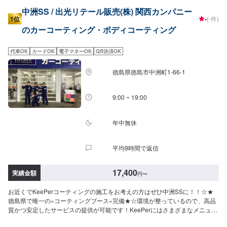
中洲SS / 出光リテール販売(株) 関西カンパニー
1位
-
(-件)
のカーコーティング・ボディコーティング
代車OK
カードOK
電子マネーOK
QR決済OK
徳島県徳島市中洲町1-66-1
9:00 ~ 19:00
年中無休
平均9時間で返信
17,400
実績金額
円
〜
お近くでKeePerコーティングの施工をお考えの方はぜひ中洲SSに！！☆★
徳島県で唯一の«コーティングブース»完備★☆環境が整っているので、高品
質かつ安定したサービスの提供が可能です！KeePerにはさまざまなメニュー
がございます。どのメニューの施工をするか迷った時にはお気軽にご相談く