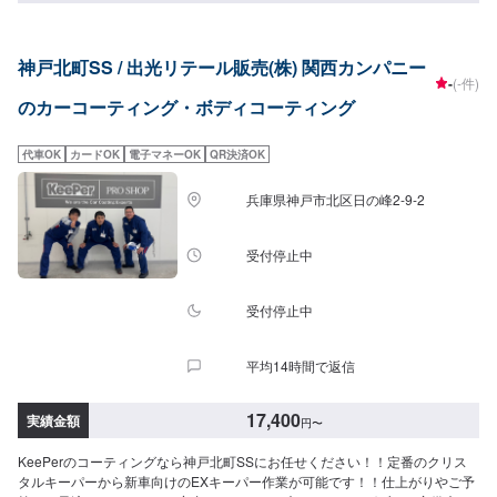
8,560円LL：9,920円XL：11,900円【クリスタルキーパー】（施工時間：2〜
3時間、耐久：1年）新車のような輝きを甦らせますSS：18,200円S：20,400
円M：22,800円L：25,000円LL：29,800円XL：34,500円※軽研磨は別途料金
神戸北町SS / 出光リテール販売(株) 関西カンパニー
【フレッシュキーパー】（施工時間：2時間、耐久：1年以上）雨が降ると汚
-
(-件)
れが落ちるSS：28,700円S：30,900円M：33,300円L：35,500円LL：40,300
のカーコーティング・ボディコーティング
円XL：45,000円※軽研磨は別途料金【ダイヤモンドキーパー】（施工時間：
6〜8時間、耐久：3年(1年に1度のメンテナンスで5年)）強い撥水力があり、
新車時を凌駕するツヤと濃厚な発色が得られますSS：52,300円S：57,800円
代車OK
カードOK
電子マネーOK
QR決済OK
M：63,400円L：67,600円LL：74,400円XL：95,200円※鏡面研磨は別途料金
(軽研磨は施工料金に含みます）New!!【ダイヤⅡキーパー】（施工時間：6〜
兵庫県神戸市北区日の峰2-9-2
8時間、耐久：3年(2年に1度のメンテナンスで6年)）ダイヤモンドキーパーの
2倍の艶と自浄性能を併せ持ちながらも、金額はWダイヤよりお得。コスパ重
視の方にお勧めしたい、最新ハイエンドコーティングです。SS：63,300円
受付停止中
S：68,800円M：74,400円L：78,600円LL：85,400円XL：106,200円※鏡面研
磨は別途料金(軽研磨は施工料金に含みます）【Wダイヤモンドキーパー】
（施工時間：6〜12時間、耐久：3年(1年に1度のメンテナンスで5年)）ガラ
受付停止中
ス被膜を2回重ね塗りして、ダイヤモンドキーパーより厚い被膜を作ります
SS：75,800円S：83,800円M：91,900円L：97,800円LL：108,000円XL：
平均14時間で返信
137,900円※鏡面研磨は別途料金(軽研磨は施工料金に含みます）【エコダイヤ
キーパー】（施工時間：4〜8時間、耐久：3年(2年もしくは1年に1度のメン
テナンスで5年)）超強力な防汚能力と輝き、強い水はじきで水シミができに
17,400
実績金額
円
〜
くくなるSS：75,800円S：83,800円M：91,900円L：97,800円LL：108,000
円XL：137,900円※鏡面研磨は別途料金(軽研磨は施工料金に含みます）【モ
KeePerのコーティングなら神戸北町SSにお任せください！！定番のクリス
ールプロテクト】（施工時間：1時間30分〜）メッキモールを白いシミから
タルキーパーから新車向けのEXキーパー作業が可能です！！仕上がりやご予
守ります5,400円【モールクリーン＆プロテクト】（施工時間：5〜8時間）