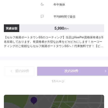
年中無休
平均8時間で返信
5,990
実績金額
円
〜
【セルフ南港ポートタウンSSのコーティング】当店はKeePer資格保有者が3
名在籍しております。有資格者が大切なお車をピカピカにします！カーコー
ティングのご依頼ならセルフ南港ポートタウンSSへ！代車無料です！【ピュ
アKeePer】[価格]SS:5,990円S:6,410円M:7,040円L:7,560円LL:8,820円
XL:10,600円[持続期間]3ヶ月[施工時間]40〜60分【クリスタルKeePer】[価
格]SS:17,400円S:19,500円M:21,800円L:23,900円LL:28,400円XL:32,900円
[持続期間]1年間[施工時間]約2時間※洗車時間込【フレッシュKeePer】[価
格]SS:27,400円S:29,500円M:31,800円L:33,900円LL:38,400円XL:42,900円
前の
20
件
次の
20
件
[持続期間]1年間以上[施工時間]約2時間※洗車時間込※既にクリスタルキーパー
をやられているお客様は、ベースがあるので3,000円off！【ダイヤモンド
KeePer】[価格]SS:49,900円S:55,100円M:60,400円L:64,400円LL:70,900円
1
/
1
ページ
XL:90,700円[持続期間]3年間[施工時間]約4〜8時間※洗車時間込【Wダイヤモ
ンドKeePer】[価格]SS:72,200円S:79,900円M:87,600円L:93,200円
LL:102,900円XL:131,400円[持続期間]3年間[施工時間]約6時間から1日※洗車
時間込【ECOプラスダイヤモンドKeePer】[価格]SS:72,200円S:79,900円
M:87,600円L:93,200円LL:102,900円XL:131,400円[持続期間]3年間[施工時間]
約4時間から8時間※洗車時間込