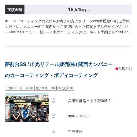
格（車サイズ）72,200円（SSサイズ）79,900円（Sサイズ）87,600円（Mサ
イズ）93,200円（Lサイズ）102,900円（LLサイズ）131,400円（XLサイズ）
16,545
実績金額
円
〜
※1ヶ月無料点検洗車のサービスがございます。詳細は来店時スタッフまでお
尋ねください。＜＜コーティングオプション＞＞◉鉄粉取り（軽度の場合）ザ
キーパーコーティングの依頼をお考えの方はクリーンeco新屋敷SSにご予約
ラついた鉄粉を取り除きます。⚪︎施工価格（車サイズ）2,750円（SSサイ
ください。メニューのご案内からご要望に合った提案までお任せください！--
ズ）2,970円（Sサイズ）3,310円（Mサイズ）3,620円（Lサイズ）4,180円
---KeePerメニュー一覧-----＜車のコーティングは、ネット予約よりKeePerプ
（LLサイズ）4,730円（XLサイズ）◉ピッチ除去（作業時間：15分〜）タイヤ
ロショップの当店にお任せください＞※料金は全て税込【クリスタルキーパ
から跳ね返るピッチやタールをきれいに除去します。（洗車またはキーパー
ー】（施工時間：2〜3時間、耐久：1年）新車のような輝きを甦らせます。
コーティングの前処理・汚れ落としできれいに取ることが可能）◉樹液取り
ガラス独特の透明なツヤ。SS：18,200円S：20,400円M：22,800円L：
（作業時間：15分〜）「松ヤニ」などの樹液を、きれいに取ります。（コー
25,000円LL：29,800円XL：34,500円※軽研磨は別途料金【フレッシュキーパ
ティングの前処理で取れることがあります）◉石灰のシミ取り工場から待って
ー】（施工時間：2時間、耐久：1年以上）雨が降ると汚れが落ちる。超強力
くる石灰の粉。放っておくと白い汚れがこびりつきます。（コーティングの
夢前台SS / 出光リテール販売(株) 関西カンパニー
な防汚能力と輝き。SS：28,700円S：30,900円M：33,300円L：35,500円
前段階で取れることも多い）※症状によって別途お見積り。◉花粉のシミ取り
4.5
(2件)
LL：40,300円XL：45,000円※軽研磨は別途料金【ダイヤモンドキーパー】
塗装にこびりつく花粉。（夏まで放っておくとなくなることがほとんどで
のカーコーティング・ボディコーティング
（施工時間：6〜8時間、耐久：3年(1年に1度のメンテナンスで5年)）強い撥
す）⚪︎施工価格（車サイズ）2,750円（SSサイズ）2,970円（Sサイズ）3,310
水力があり、新車時を凌駕するツヤと濃厚な発色が得られます。SS：52,300
円（Mサイズ）3,620円（Lサイズ）4,180円（LLサイズ）4,730円（XLサイ
円S：57,800円M：63,400円L：67,600円LL：74,400円XL：95,200円※鏡面
ズ）＜＜サイドメニュー＞＞◉樹脂フェンダーキーパー（作業時間：50分〜）
代車OK
カードOK
電子マネーOK
QR決済OK
研磨は別途料金(軽研磨は施工料金に含みます）New!!【ダイヤⅡキーパー】
無塗装樹脂パーツをコートし色あせを防ぎ汚れから守ります。12,200円車種
（施工時間：6〜8時間、耐久：3年(2年に1度のメンテナンスで6年)）ダイヤ
によって値段が変わります。◉ホイールクリーニング（作業時間：10分〜）
兵庫県姫路市上手野306-2
モンドキーパーの2倍の艶と自浄性能を併せ持ちながらも、金額はWダイヤよ
2,200円◉ホイールコーティング分厚いガラス被膜でホイールをしっかり守り
りお得。コスパ重視の方にお勧めしたい、最新ハイエンドコーティングで
ます。【シングル】（作業時間：50分〜）分厚い1層のガラス被膜10,400円
す。SS：63,300円S：68,800円M：74,400円L：78,600円LL：85,400円XL：
9:00 ~ 18:00
（〜15インチ）11,800円（16〜19インチ）13,900円（20インチ〜）【ダブ
106,200円※鏡面研磨は別途料金(軽研磨は施工料金に含みます）【Wダイヤモ
ル】（作業時間：2時間〜）分厚い2層のガラス被膜15,500円（〜15インチ）
ンドキーパー】（施工時間：6〜12時間、耐久：3年(1年に1度のメンテナン
17,600円（16〜19インチ）20,900円（20インチ〜）※作業時間は効果時間も
スで5年)）ガラス被膜を2回重ね塗りすることにより、ダイヤモンドキーパー
年中無休
含みます。◉エンジンルームクリーン&プロテクト（作業時間：30分〜）エン
より厚い被膜を作ります。SS：75,800円S：83,800円M：91,900円L：