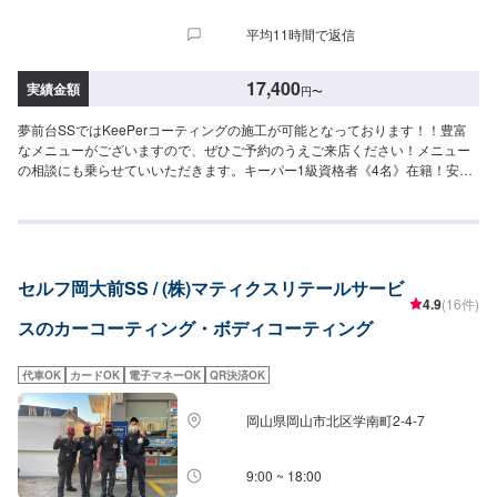
ジンルームにこびりついた汚れをきれいにして専用のコーティングで守りま
97,800円LL：108,000円XL：137,900円※鏡面研磨は別途料金(軽研磨は施工
す。5,340円（全車種）
平均11時間で返信
料金に含みます）【エコダイヤキーパー】（施工時間：4〜8時間、耐久：3
年(2年もしくは1年に1度のメンテナンスで5年)）超強力な防汚能力と輝き、
強い撥水力で水シミができにくくなります。SS：75,800円S：83,800円M：
17,400
実績金額
円
〜
91,900円L：97,800円LL：108,000円XL：137,900円※鏡面研磨は別途料金
(軽研磨は施工料金に含みます）【EXキーパー】（施工時間：8時間〜１日、
夢前台SSではKeePerコーティングの施工が可能となっております！！豊富
耐久：3年(２年（または１年）に１回のメンテナンスで６年)）圧倒的な厚み
なメニューがございますので、ぜひご予約のうえご来店ください！メニュー
を持つコーティング被膜で汚れを弾く撥水力を得るとともに、水シミや水ア
の相談にも乗らせていいただきます。キーパー1級資格者《4名》在籍！安心
カの原因を解決SS：115,700円S：126,200円M：137,500円L：153,200円
してお任せください！＜＜Web特典で最大20％OFF＞＞【対応キーパーメニ
LL：163,400円XL：178,000円【ピュアキーパー（ポリマーコーティン
ュー】＜クリスタルキーパー（作業時間：1時間30分〜3時間）＞一年に一回
グ）】（施工時間：40分〜、耐久：3ヶ月）洗車で取れない汚れもスパッと
の施工で愛車の輝きを保ちます！⚪︎施工価格（車サイズ）17,400円（SSサイ
取れる。繰り返し施工でキレイが増し、被膜が強くなる。SS：6,690円S：
ズ）19,500円（Sサイズ）21,800円（Mサイズ）23,900円（Lサイズ）
7,210円M：7,940円L：8,560円LL：9,920円XL：11,900円⚫︎その他メニュー
28,400円（LLサイズ）32,900円（XLサイズ）＜フレッシュキーパー（作業
【モールプロテクト】（施工時間：1時間30分〜）メッキモールに着いた白
セルフ岡大前SS / (株)マティクスリテールサービ
時間：2時間）＞汚れの密着を防ぐ独特な防汚能力を持つコーティングです。
いシミから守ります5,400円【モールクリーン＆プロテクト】（施工時間：
4.9
(16件)
青空駐車でも綺麗を保つ！ノーメンテで1年耐久！⚪︎施工価格（車サイズ）
5〜8時間）白いシミを除去→シミから守ります39,600円（リーフレール同時
スのカーコーティング・ボディコーティング
27,400円（SSサイズ）29,500円（Sサイズ）31,800円（Mサイズ）32,900円
施工の場合58,300円）【樹脂フェンダーキーパー】（施工時間：50分〜）無
（Lサイズ）38,400円（LLサイズ）42,900円（XLサイズ）＜ダイヤモンドキ
塗装樹脂フェンダーの色、艶を守ります。白くなるのを防ぎます・フェンダ
ーパー（作業時間：3〜8時間）＞人気メニュー！二層コーティングで塗装の
ー：6,280円・フル：9,270円・無塗装樹脂パーツ面積の大きい車：12,560円
代車OK
カードOK
電子マネーOK
QR決済OK
色をより濃く透明な艶を加える！ノーメンテで3年耐久！（メンテありで5年
（対象車の一例）レクサスNX/LX/RXトヨタFJクルーザー/シエンタ/ライズ日
耐久）⚪︎施工価格（車サイズ）49,900円（SSサイズ）55,100円（Sサイズ）
産キックス/デュアリスホンダCRV/シビック三菱エクリプスクロス/アウトラ
岡山県岡山市北区学南町2-4-7
60,400円（Mサイズ）64,400円（Lサイズ）70,900円（LLサイズ）90,700円
ンダーマツダCX-3/CX-8/CX-60/MX-30スバルXV/WRXS4スズキジムニー/ラパ
（XLサイズ）▶︎プレミアム仕様（細かい部分まで施工）⚪︎施工価格（車サイ
ンBMWX1/X3アウディQ2〜Q7フォルクスワーゲンティグアン/ティークロス
ズ）74,600円（SSサイズ）83,000円（Sサイズ）90,300円（Mサイズ）
9:00 ~ 18:00
メルセデスベンツGLA、GLB、GLCボルボXC60プジョー2008/3008/5008テ
96,600円（Lサイズ）106,100円（LLサイズ）136,500円（XLサイズ）＜ダブ
スラモデルX他＜＜施工費用を詳しく知りたい方は、お問い合わせください＞