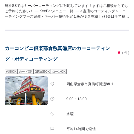
⚪︎施工価格（車サイズ）72,200円（SSサイズ）79,900円（Sサイズ）87,600
総社SSではキーパーコーティングに対応しています！まずはご相談からでも
円（Mサイズ）93,200円（Lサイズ）102,900円（LLサイズ）131,400円（XL
ご予約ください！-----KeePerメニュー一覧-----＜当店のコーティング＞・コ
サイズ）＜EXキーパー（作業時間：6時間〜1日）＞新車向けのコーティング
ーティングブース完備・キーパー技術認定１級が３名在籍！※料金は全て税込
（新車以外は別途料金で研磨作業が必要な場合もあります）。高密度ガラス
【クリスタルキーパー】（施工時間：2〜3時間、耐久：1年）新車のような
被膜で水垢などに強くかつてない程の艶を生み出します！ノーメンテで3年耐
輝きを甦らせます。汚れにくくなり洗車回数も減ります。SS：18,200円S：
久！（メンテありで6年耐久）⚪︎施工価格（車サイズ）113,500円（SSサイ
20,400円M：22,800円L：25,000円LL：29,800円XL：34,500円※軽研磨は別
ズ）123,800円（Sサイズ）134,900円（Mサイズ）150,200円（Lサイズ）
途料金【フレッシュキーパー】（施工時間：2時間、耐久：1年以上）雨で汚
160,200円（LLサイズ）174,600円（XLサイズ）※1ヶ月無料点検洗車のサー
れが落ちる。強い水はじき。水シミができにくくなる。SS：28,700円S：
ビスがございます。詳細は来店時スタッフまでお尋ねください。＜＜コーテ
カーコンビニ俱楽部倉敷真備店のカーコーティン
30,900円M：33,300円L：35,500円LL：40,300円XL：45,000円※軽研磨は別
ィングオプション＞＞◉鉄粉取り（軽度の場合）ザラついた鉄粉を取り除きま
-
(-件)
途料金【ダイヤモンドキーパー】（施工時間：6〜8時間、耐久：3年(1年に1
す。⚪︎施工価格（車サイズ）2,750円（SSサイズ）2,970円（Sサイズ）3,310
グ・ボディコーティング
度のメンテナンスで5年)）強い撥水力があり、新車時を凌駕するツヤと濃厚
円（Mサイズ）3,620円（Lサイズ）4,180円（LLサイズ）4,730円（XLサイ
な発色が得られます。SS：52,300円S：57,800円M：63,400円L：67,600円
ズ）◉ピッチ除去（作業時間：15分〜）タイヤから跳ね返るピッチやタールを
LL：74,400円XL：95,200円※鏡面研磨は別途料金(軽研磨は施工料金に含みま
きれいに除去します。（洗車またはキーパーコーティングの前処理・汚れ落
代車OK
カードOK
QR決済OK
ローンOK
す）New!!【ダイヤⅡキーパー】（施工時間：6〜8時間、耐久：3年(2年に1
としできれいに取ることが可能）◉樹液取り（作業時間：15分〜）「松ヤニ」
度のメンテナンスで6年)）ダイヤモンドキーパーの2倍の艶と自浄性能を併せ
などの樹液を、きれいに取ります。（コーティングの前処理で取れることが
岡山県倉敷市真備町川辺88-1
持ちながらも、金額はWダイヤよりお得。コスパ重視の方にお勧めしたい、
あります）◉石灰のシミ取り工場から待ってくる石灰の粉。放っておくと白い
最新ハイエンドコーティングです。SS：63,300円S：68,800円M：74,400円
汚れがこびりつきます。（コーティングの前段階で取れることも多い）※症状
L：78,600円LL：85,400円XL：106,200円※鏡面研磨は別途料金(軽研磨は施
9:00 ~ 18:00
によって別途お見積り。◉花粉のシミ取り塗装にこびりつく花粉。（夏まで放
工料金に含みます）【Wダイヤモンドキーパー】（施工時間：6〜12時間、耐
っておくとなくなることがほとんどです）⚪︎施工価格（車サイズ）2,750円
久：3年(1年に1度のメンテナンスで5年)）ガラス被膜を2回重ね塗りして、ダ
（SSサイズ）2,970円（Sサイズ）3,310円（Mサイズ）3,620円（Lサイズ）
イヤモンドキーパーよりさらに厚い被膜を作ります。SS：75,800円S：
水曜
4,180円（LLサイズ）4,730円（XLサイズ）＜＜サイドメニュー＞＞◉樹脂フ
83,800円M：91,900円L：97,800円LL：108,000円XL：137,900円※鏡面研磨
ェンダーキーパー（作業時間：50分〜）無塗装樹脂パーツをコートし色あせ
は別途料金(軽研磨は施工料金に含みます）【エコダイヤキーパー】（施工時
を防ぎ汚れから守ります。12,200円車種によって値段が変わります。◉ホイー
平均14時間で返信
間：4〜8時間、耐久：3年(2年もしくは1年に1度のメンテナンスで5年)）超
ルクリーニング（作業時間：10分〜）2,200円◉ホイールコーティング分厚い