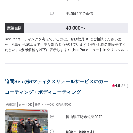
被膜10,400円（〜15インチ）11,800円（16〜19インチ）13,900円（20イン
ーメンテで3年耐久！（メンテありで5年耐久）⚪︎施工価格（車サイズ）
チ〜）【ダブル】（作業時間：2時間〜）分厚い2層のガラス被膜15,500円
72,200円（SSサイズ）79,900円（Sサイズ）87,600円（Mサイズ）93,200円
（〜15インチ）17,600円（16〜19インチ）20,900円（20インチ〜）※作業時
平均5時間で返信
（Lサイズ）102,900円（LLサイズ）131,400円（XLサイズ）＜エコプラスダ
間は効果時間も含みます。◉エンジンルームクリーン&プロテクト（作業時
イヤモンドキーパー（作業時間：3〜8時間）＞自然の雨が洗車の代わりにな
間：30分〜）エンジンルームにこびりついた汚れをきれいにして専用のコー
る！水ジミなどの汚れがつきにくい施工です。ノーメンテで3年耐久！（メン
40,000
実績金額
ティングで守ります。5,340円（全車種）
円
〜
テありで5年耐久）⚪︎施工価格（車サイズ）72,200円（SSサイズ）79,900円
（Sサイズ）87,600円（Mサイズ）93,200円（Lサイズ）102,900円（LLサイ
KeePerコーティングを考えている方は、ぜひ秋月SSにご相談くださいま
ズ）131,400円（XLサイズ）※1ヶ月無料点検洗車のサービスがございます。
せ。相談から施工まで丁寧な対応を心がけています！ぜひお悩み聞かせてく
詳細は来店時スタッフまでお尋ねください。＜＜コーティングオプション＞
ださい。※参考価格を以下に表示します※【KeePerメニュー】▶︎クリスタルキ
＞◉鉄粉取り（軽度の場合）ザラついた鉄粉を取り除きます。⚪︎施工価格（車
ーパー透明感のあるガラス特有にツヤ（耐久：1年）17,400円〜32,900円
サイズ）2,750円（SSサイズ）2,970円（Sサイズ）3,310円（Mサイズ）
（車サイズ：SS〜XL）▶︎フレッシュキーパー雨が降るたびにキレイに（耐
3,620円（Lサイズ）4,180円（LLサイズ）4,730円（XLサイズ）◉ピッチ除去
久：1年）27,400円〜42,900円（車サイズ：SS〜XL）▶︎ダイヤモンドキーパ
（作業時間：15分〜）タイヤから跳ね返るピッチやタールをきれいに除去し
ーガラスの厚みと密度が深いツヤを生む（耐久：ノーメンテ3年、5年[必要→
ます。（洗車またはキーパーコーティングの前処理・汚れ落としできれいに
年に1回のメンテナンス]）49,900円〜90,700円（車サイズ：SS〜XL）▶︎Wダ
取ることが可能）＜＜サイドメニュー＞＞◉樹脂フェンダーキーパー（作業時
迫間SS / (株)マティクスリテールサービスのカー
イヤモンドキーパー二層のガラス被膜でより深いツヤ（耐久：ノーメンテ3
間：50分〜）無塗装樹脂パーツをコートし色あせを防ぎ汚れから守ります。
4.5
(2件)
年、5年[必要→年に1回のメンテナンス]）72,200円〜131,400円（車サイズ：
12,200円車種によって値段が変わります。◉ホイールクリーニング（作業時
コーティング・ボディコーティング
SS〜XL）▶︎エコダイヤキーパー高密度のガラス被膜で、降雨で勝手にキレイ
間：10分〜）2,200円◉ホイールコーティング分厚いガラス被膜でホイールを
（耐久：ノーメンテ3年、5年[必要→2年(または1年)に1回のメンテナンス]）
しっかり守ります。【シングル】（作業時間：50分〜）分厚い1層のガラス
72,200円〜131,400円（車サイズ：SS〜XL）【その他KeePerメニュー】▶︎
被膜10,400円（〜15インチ）11,800円（16〜19インチ）13,900円（20イン
代車OK
カードOK
電子マネーOK
QR決済OK
ピュアキーパー（洗車と一緒に）洗車で取れない汚れもスパッと取れる（お
チ〜）【ダブル】（作業時間：2時間〜）分厚い2層のガラス被膜15,500円
すすめ：3ヶ月に1回）5,990円〜10,600円（車サイズ：SS〜XL）▶︎ホワイト
（〜15インチ）17,600円（16〜19インチ）20,900円（20インチ〜）※作業時
岡山県玉野市迫間2079
キーパー古いWAXなどしつこい汚れを除去してコーティング7,740円〜
間は効果時間も含みます。◉エンジンルームクリーン&プロテクト（作業時
13,900円（車サイズ：SS〜XL）▶︎ミネラルオフ新車またはコーティング時
間：30分〜）エンジンルームにこびりついた汚れをきれいにして専用のコー
の水ハジキとツヤが戻る9,150円〜14,300円（車サイズ：SS〜XL）【その他
8:30 ~ 19:00 他1件
ティングで守ります。5,340円（全車種）