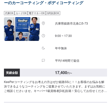
ーのカーコーティング・ボディコーティング
新車時を凌駕するツヤ・濃厚な発色が得られますSS：52,300円S：57,800円
M：63,400円L：67,600円LL：74,400円XL：95,200円※鏡面研磨は別途料金
(軽研磨は施工料金に含みます）New!!【ダイヤⅡキーパー】（施工時間：6〜
代車OK
カードOK
電子マネーOK
QR決済OK
8時間、耐久：3年(2年に1度のメンテナンスで6年)）ダイヤモンドキーパーの
2倍の艶と自浄性能を併せ持ちながらも、金額はWダイヤよりお得。コスパ重
兵庫県姫路市北条口5-73
視の方にお勧めしたい、最新ハイエンドコーティングです。SS：63,300円
S：68,800円M：74,400円L：78,600円LL：85,400円XL：106,200円※鏡面研
磨は別途料金(軽研磨は施工料金に含みます）【Wダイヤモンドキーパー】
9:00 ~ 17:30
（施工時間：6〜12時間、耐久：3年(1年に1度のメンテナンスで5年)）ガラ
ス被膜を2回重ね塗りし、厚い被膜を作りますSS：75,800円S：83,800円
M：91,900円L：97,800円LL：108,000円XL：137,900円※鏡面研磨は別途料
年中無休
金(軽研磨は施工料金に含みます）【エコダイヤキーパー】（施工時間：4〜8
時間、耐久：3年(2年もしくは1年に1度のメンテナンスで5年)）超強力な防汚
平均14時間で返信
能力と輝きを得られます。強い水はじきで水シミができにくくなります。
SS：75,800円S：83,800円M：91,900円L：97,800円LL：108,000円XL：
137,900円※鏡面研磨は別途料金(軽研磨は施工料金に含みます）【EXキーパ
17,400
実績金額
円
〜
ー】（施工時間：8時間〜１日、耐久：3年(２年（または１年）に１回のメン
テナンスで６年)）圧倒的な厚みを持つコーティング被膜で水と共にホコリや
KeePerコーティングをお考えの方はぜひ姫路SSに！！お客様のお悩みを解
汚れを弾きます！これまでとは異なる被膜で、水シミ・水アカの定着を根本
決できるようなコーティングをご提案させていただきます。まずはお気軽に
的に防ぎます。SS：115,700円S：126,200円M：137,500円L：153,200円
ご相談くださいませ。キーパー1級資格者[3名]在籍！安心してお任せください
LL：163,400円XL：178,000円【モールプロテクト】（施工時間：1時間30
ね！＜＜Web予約で{最大}20％OFF！！！！！＞＞【対応キーパーメニュ
分〜）メッキモールにできる白いシミから守ります5,400円【モールクリーン
ー】＜クリスタルキーパー（作業時間：1時間30分〜3時間）＞一年に一回の
＆プロテクト】（施工時間：5〜8時間）白いシミを除去し、シミから守りま
施工で愛車の輝きを保ちます！⚪︎施工価格（車サイズ）17,400円（SSサイ
す39,600円（リーフレール同時施工の場合58,300円）【樹脂フェンダーキー
ズ）19,500円（Sサイズ）21,800円（Mサイズ）23,900円（Lサイズ）
パー】（施工時間：50分〜）紫外線から樹脂パーツを守ります・フェンダ