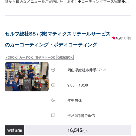
算から最適なメニューをご案内いたします！◆コーティングブース完備◆い
白いシミを除去してその後シミから守ります39,600円（リーフレール同時施
つでも安定した品質で仕上げられます。・＜EXキーパー１級＞２名・＜キー
工の場合58,300円）【樹脂フェンダーキーパー】（施工時間：50分〜）紫外
パー１級＞4名→ぜひ有資格者の施工をご体感ください！！【キーパーメニュ
線から無塗装の樹脂パーツを守ります・フェンダー：6,280円・フル：9,270
ー】＜クリスタルキーパー（作業時間：1時間30分〜3時間）＞一年に一回の
円・無塗装樹脂パーツ面積の大きい車：12,560円（対象車の一例）レクサス
施工で愛車の輝きを保ちます！⚪︎施工価格（車サイズ）17,400円（SSサイ
NX/LX/RXトヨタFJクルーザー/シエンタ/ライズ日産キックス/デュアリスホン
ズ）19,500円（Sサイズ）21,800円（Mサイズ）23,900円（Lサイズ）
ダCRV/シビック三菱エクリプスクロス/アウトランダーマツダCX-3/CX-8/CX-
セルフ総社SS / (株)マティクスリテールサービス
28,400円（LLサイズ）32,900円（XLサイズ）＜フレッシュキーパー（作業
60/MX-30スバルXV/WRXS4スズキジムニー/ラパンBMWX1/X3アウディQ2〜
4.9
(10件)
時間：2時間）＞汚れの密着を防ぐ独特な防汚能力を持つコーティングです。
Q7フォルクスワーゲンティグアン/ティークロスメルセデスベンツGLA、
のカーコーティング・ボディコーティング
青空駐車でも綺麗を保つ！ノーメンテで1年耐久！⚪︎施工価格（車サイズ）
GLB、GLCボルボXC60プジョー2008/3008/5008テスラモデルX他＜＜施工
27,400円（SSサイズ）29,500円（Sサイズ）31,800円（Mサイズ）32,900円
費用を詳しく知りたい方は、ネット予約時に車種記載の上お問い合わせくだ
（Lサイズ）38,400円（LLサイズ）42,900円（XLサイズ）＜ダイヤモンドキ
さい＞＞
代車OK
カードOK
電子マネーOK
QR決済OK
ーパー（作業時間：3〜8時間）＞人気メニュー！二層コーティングで塗装の
色をより濃く透明な艶を加える！ノーメンテで3年耐久！（メンテありで5年
岡山県総社市井手871-1
耐久）⚪︎施工価格（車サイズ）49,900円（SSサイズ）55,100円（Sサイズ）
60,400円（Mサイズ）64,400円（Lサイズ）70,900円（LLサイズ）90,700円
（XLサイズ）▶︎プレミアム仕様（細かい部分まで施工）⚪︎施工価格（車サイ
9:00 ~ 18:30
ズ）74,600円（SSサイズ）83,000円（Sサイズ）90,300円（Mサイズ）
96,600円（Lサイズ）106,100円（LLサイズ）136,500円（XLサイズ）＜ダブ
ルダイヤモンドキーパー（作業時間：4時間〜1日）＞ダイヤモンドキーパー
年中無休
の下部のレジン被膜を2層重ねた三層コーティング！ノーメンテで3年耐久！
（メンテありで5年耐久）⚪︎施工価格（車サイズ）72,200円（SSサイズ）
平均5時間で返信
79,900円（Sサイズ）87,600円（Mサイズ）93,200円（Lサイズ）102,900円
（LLサイズ）131,400円（XLサイズ）＜エコプラスダイヤモンドキーパー
（作業時間：3〜8時間）＞自然の雨が洗車の代わりになる！水ジミなどの汚
16,545
実績金額
円
〜
れがつきにくい施工です。ノーメンテで3年耐久！（メンテありで5年耐久）