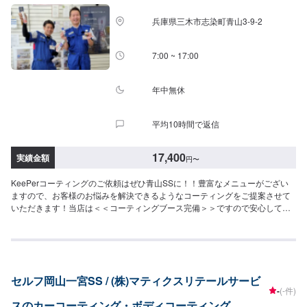
【ダイヤⅡキーパー】（施工時間：6〜8時間、耐久：3年(2年に1度のメンテ
ナンスで6年)）ダイヤモンドキーパーの2倍の艶と自浄性能を併せ持ちながら
兵庫県三木市志染町青山3-9-2
も、金額はWダイヤよりお得。コスパ重視の方にお勧めしたい、最新ハイエ
ンドコーティングです。SS：63,300円S：68,800円M：74,400円L：78,600
円LL：85,400円XL：106,200円※鏡面研磨は別途料金(軽研磨は施工料金に含
7:00 ~ 17:00
みます）【Wダイヤモンドキーパー】（施工時間：6〜12時間、耐久：3年(1
年に1度のメンテナンスで5年)）ガラス被膜を2回重ね塗りして、ダイヤモン
ドキーパーより厚い被膜を作りますSS：75,800円S：83,800円M：91,900円
年中無休
L：97,800円LL：108,000円XL：137,900円※鏡面研磨は別途料金(軽研磨は施
工料金に含みます）【エコダイヤキーパー】（施工時間：4〜8時間、耐久：
平均10時間で返信
3年(2年もしくは1年に1度のメンテナンスで5年)）超強力な防汚能力と輝き、
強い水はじきで水シミができにくくなるSS：75,800円S：83,800円M：
91,900円L：97,800円LL：108,000円XL：137,900円※鏡面研磨は別途料金
17,400
実績金額
円
〜
(軽研磨は施工料金に含みます）【モールプロテクト】（施工時間：1時間30
分〜）メッキモールを白いシミから守ります5,400円【モールクリーン＆プロ
KeePerコーティングのご依頼はぜひ青山SSに！！豊富なメニューがござい
テクト】（施工時間：5〜8時間）白いシミを除去してその後シミから守りま
ますので、お客様のお悩みを解決できるようなコーティングをご提案させて
す39,600円（リーフレール同時施工の場合58,300円）【樹脂フェンダーキー
いただきます！当店は＜＜コーティングブース完備＞＞ですので安心してコ
パー】（施工時間：50分〜）紫外線から無塗装の樹脂パーツを守ります・フ
ーティングを依頼可能です。いつでも安定した品質です。＊EXキーパー１
ェンダー：6,280円・フル：9,270円・無塗装樹脂パーツ面積の大きい車：
級：１名＊キーパー１級：３名在籍しております。ぜひお任せください！
12,560円（対象車の一例）レクサスNX/LX/RXトヨタFJクルーザー/シエンタ/
【対応キーパーメニュー】＜クリスタルキーパー（作業時間：1時間30分〜3
ライズ日産キックス/デュアリスホンダCRV/シビック三菱エクリプスクロス/
時間）＞一年に一回の施工で愛車の輝きを保ちます！⚪︎施工価格（車サイ
アウトランダーマツダCX-3/CX-8/CX-60/MX-30スバルXV/WRXS4スズキジム
ズ）17,400円（SSサイズ）19,500円（Sサイズ）21,800円（Mサイズ）
ニー/ラパンBMWX1/X3アウディQ2〜Q7フォルクスワーゲンティグアン/ティ
セルフ岡山一宮SS / (株)マティクスリテールサービ
23,900円（Lサイズ）28,400円（LLサイズ）32,900円（XLサイズ）＜フレッ
ークロスメルセデスベンツGLA、GLB、GLCボルボXC60プジョー
-
(-件)
シュキーパー（作業時間：2時間）＞汚れの密着を防ぐ独特な防汚能力を持つ
2008/3008/5008テスラモデルX他＜＜施工費用を詳しく知りたい方は、ネッ
スのカーコーティング・ボディコーティング
コーティングです。青空駐車でも綺麗を保つ！ノーメンテで1年耐久！⚪︎施工