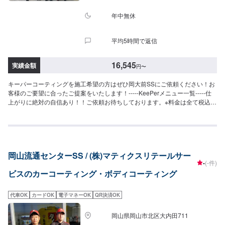
ルダイヤモンドキーパー（作業時間：4時間〜1日）＞ダイヤモンドキーパー
＞
の下部のレジン被膜を2層重ねた三層コーティング！ノーメンテで3年耐久！
年中無休
（メンテありで5年耐久）⚪︎施工価格（車サイズ）72,200円（SSサイズ）
79,900円（Sサイズ）87,600円（Mサイズ）93,200円（Lサイズ）102,900円
平均5時間で返信
（LLサイズ）131,400円（XLサイズ）＜エコプラスダイヤモンドキーパー
（作業時間：3〜8時間）＞自然の雨が洗車の代わりになる！水ジミなどの汚
れがつきにくい施工です。ノーメンテで3年耐久！（メンテありで5年耐久）
16,545
実績金額
円
〜
⚪︎施工価格（車サイズ）72,200円（SSサイズ）79,900円（Sサイズ）87,600
円（Mサイズ）93,200円（Lサイズ）102,900円（LLサイズ）131,400円（XL
キーパーコーティングを施工希望の方はぜひ岡大前SSにご依頼ください！お
サイズ）※1ヶ月無料点検洗車のサービスがございます。詳細は来店時スタッ
客様のご要望に合ったご提案をいたします！-----KeePerメニュー一覧-----仕
フまでお尋ねください。＜＜コーティングオプション＞＞◉鉄粉取り（軽度の
上がりに絶対の自信あり！！ご依頼お待ちしております。※料金は全て税込
場合）ザラついた鉄粉を取り除きます。⚪︎施工価格（車サイズ）2,750円
【クリスタルキーパー】（施工時間：2〜3時間、耐久：1年）新車のような
（SSサイズ）2,970円（Sサイズ）3,310円（Mサイズ）3,620円（Lサイズ）
輝きを甦らせますSS：18,200円S：20,400円M：22,800円L：25,000円LL：
4,180円（LLサイズ）4,730円（XLサイズ）◉ピッチ除去（作業時間：15
29,800円XL：34,500円※軽研磨は別途料金【フレッシュキーパー】（施工時
分〜）タイヤから跳ね返るピッチやタールをきれいに除去します。（洗車ま
間：2時間、耐久：1年以上）雨が降ると汚れが落ちるSS：28,700円S：
たはキーパーコーティングの前処理・汚れ落としできれいに取ることが可
30,900円M：33,300円L：35,500円LL：40,300円XL：45,000円※軽研磨は別
能）＜＜サイドメニュー＞＞◉樹脂フェンダーキーパー（作業時間：50分〜）
岡山流通センターSS / (株)マティクスリテールサー
途料金【ダイヤモンドキーパー】（施工時間：6〜8時間、耐久：3年(1年に1
無塗装樹脂パーツをコートし色あせを防ぎ汚れから守ります。12,200円車種
-
(-件)
度のメンテナンスで5年)）強い撥水力があり、新車時を凌駕するツヤと濃厚
によって値段が変わります。◉ホイールクリーニング（作業時間：10分〜）
ビスのカーコーティング・ボディコーティング
な発色が得られますSS：52,300円S：57,800円M：63,400円L：67,600円
2,200円◉ホイールコーティング分厚いガラス被膜でホイールをしっかり守り
LL：74,400円XL：95,200円※鏡面研磨は別途料金(軽研磨は施工料金に含みま
ます。【シングル】（作業時間：50分〜）分厚い1層のガラス被膜10,400円
す）New!!【ダイヤⅡキーパー】（施工時間：6〜8時間、耐久：3年(2年に1
（〜15インチ）11,800円（16〜19インチ）13,900円（20インチ〜）【ダブ
代車OK
カードOK
電子マネーOK
QR決済OK
度のメンテナンスで6年)）ダイヤモンドキーパーの2倍の艶と自浄性能を併せ
ル】（作業時間：2時間〜）分厚い2層のガラス被膜15,500円（〜15インチ）
持ちながらも、金額はWダイヤよりお得。コスパ重視の方にお勧めしたい、
17,600円（16〜19インチ）20,900円（20インチ〜）※作業時間は効果時間も
岡山県岡山市北区大内田711
最新ハイエンドコーティングです。SS：63,300円S：68,800円M：74,400円
含みます。◉エンジンルームクリーン&プロテクト（作業時間：30分〜）エン