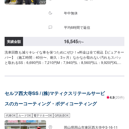
コーティング関連メニュー】▶︎無塗装樹脂パーツキーパー樹脂パーツをコー
トして色あせを防ぎ、汚れから守ります-各パーツ単品施行-6,100円-すべての
樹脂パーツ-9,000円▶︎ホイールコーティング分厚いガラス被膜でコートしホ
年中無休
イールをしっかり守る10,400円〜
平均6時間で返信
16,545
実績金額
円
〜
洗車回数も減りキレイな車を保つためにぜひ！※料金は全て税込【ピュアキー
パー】（施工時間：40分〜、耐久：3ヶ月）なかなか取れない汚れもスパッ
と取れるSS：6,690円S：7,210円M：7,940円L：8,560円LL：9,920円XL：
11,900円【クリスタルキーパー】（施工時間：2〜3時間、耐久：1年）新車
のような輝きを甦らせますSS：18,200円S：20,400円M：22,800円L：
25,000円LL：29,800円XL：34,500円※軽研磨は別途料金【フレッシュキーパ
ー】（施工時間：2時間、耐久：1年以上）雨が降ると汚れがスッと落ちるコ
ーティングSS：28,700円S：30,900円M：33,300円L：35,500円LL：40,300
セルフ西大寺SS / (株)マティクスリテールサービ
円XL：45,000円※軽研磨は別途料金【ダイヤモンドキーパー】（施工時間：
4.9
(20件)
6〜8時間、耐久：3年(1年に1度のメンテナンスで5年)）強い撥水力・新車時
スのカーコーティング・ボディコーティング
以上のツヤと濃厚な発色が得られますSS：52,300円S：57,800円M：63,400
円L：67,600円LL：74,400円XL：95,200円※鏡面研磨は別途料金(軽研磨は施
工料金に含みます）New!!【ダイヤⅡキーパー】（施工時間：6〜8時間、耐
代車OK
カードOK
電子マネーOK
QR決済OK
久：3年(2年に1度のメンテナンスで6年)）ダイヤモンドキーパーの2倍の艶と
自浄性能を併せ持ちながらも、金額はWダイヤよりお得。コスパ重視の方に
岡山県岡山市東区西大寺中3-16-11