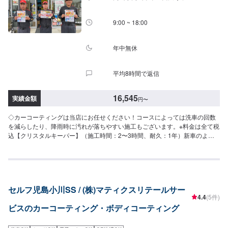
お勧めしたい、最新ハイエンドコーティングです。SS：63,300円S：68,800
円M：74,400円L：78,600円LL：85,400円XL：106,200円※鏡面研磨は別途料
金(軽研磨は施工料金に含みます）【エコダイヤキーパー】（施工時間：4〜8
9:00 ~ 18:00
時間、耐久：3年(2年もしくは1年に1度のメンテナンスで5年)）超強力な防汚
能力と輝き、強い水はじきで水シミができにくくなるSS：75,800円S：
83,800円M：91,900円L：97,800円LL：108,000円XL：137,900円※鏡面研磨
年中無休
は別途料金(軽研磨は施工料金に含みます）【Wダイヤモンドキーパー】（施
工時間：6〜12時間、耐久：3年(1年に1度のメンテナンスで5年)）ガラス被
平均8時間で返信
膜を2回重ね塗りすることにより、ダイヤモンドキーパーより厚い被膜を作り
ますSS：75,800円S：83,800円M：91,900円L：97,800円LL：108,000円
XL：137,900円※鏡面研磨は別途料金(軽研磨は施工料金に含みます）※＜軽研
16,545
実績金額
円
〜
磨料金＞SS：＋9,000円S：＋9,900円M：＋10,800円L：＋11,400円LL：＋
12,600円XL：＋別途お見積り※＜鏡面研磨料金＞SS：＋44,000円S：＋
◇カーコーティングは当店にお任せください！コースによっては洗車の回数
48,400円M：＋52,800円L：＋56,200円LL：＋62,700円XL：＋別途お見積り
を減らしたり、降雨時に汚れが落ちやすい施工もございます。※料金は全て税
［その他メニュー］【モールプロテクト】（施工時間：1時間30分〜）メッ
込【クリスタルキーパー】（施工時間：2〜3時間、耐久：1年）新車のよう
キモールを白いシミから守ります5,400円【モールクリーン＆プロテクト】
な輝きを甦らせますSS：18,200円S：20,400円M：22,800円L：25,000円
（施工時間：5〜8時間）白いシミを除去してその後シミから守ります39,600
LL：29,800円XL：34,500円※軽研磨は別途料金【フレッシュキーパー】（施
円（リーフレール同時施工の場合58,300円）【樹脂フェンダーキーパー】
工時間：2時間、耐久：1年以上）雨が降ると汚れが落ちるSS：28,700円S：
（施工時間：50分〜）紫外線から無塗装の樹脂パーツを守ります[6,100円対
30,900円M：33,300円L：35,500円LL：40,300円XL：45,000円※軽研磨は別
象車]と[12,200円対象車]がございます。車種を記載の上お問い合わせくださ
途料金【ダイヤモンドキーパー】（施工時間：6〜8時間、耐久：3年(1年に1
い。[18,300円対象車]ジープ・ラングラー、プジョー・リフター【ホイールコ
セルフ児島小川SS / (株)マティクスリテールサー
度のメンテナンスで5年)）強い撥水力があり、新車時を凌駕するツヤと濃厚
ーティング（シングル）】（施工時間：50分〜）分厚いガラス被膜でホイー
4.4
(5件)
な発色が得られますSS：52,300円S：57,800円M：63,400円L：67,600円
ルを汚れからしっかりと守ります。〜15インチ：10,700円16〜19インチ：
ビスのカーコーティング・ボディコーティング
LL：74,400円XL：95,200円※鏡面研磨は別途料金(軽研磨は施工料金に含みま
12,100円20インチ〜：14,300円【ホイールコーティング（ダブル）】（施工
す）New!!【ダイヤⅡキーパー】（施工時間：6〜8時間、耐久：3年(2年に1
時間：2時間〜）ホイールコーティングのガラス被膜にもう一層乗せることで
度のメンテナンスで6年)）ダイヤモンドキーパーの2倍の艶と自浄性能を併せ