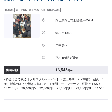
ト予約時にお問い合わせください＞＞
価格（車サイズ）27,400円（SSサイズ）29,500円（Sサイズ）31,800円（M
サイズ）32,900円（Lサイズ）38,400円（LLサイズ）42,900円（XLサイズ）
代車OK
カードOK
電子マネーOK
QR決済OK
＜ダイヤモンドキーパー（作業時間：3〜8時間）＞人気メニュー！二層コー
ティングで塗装の色をより濃く透明な艶を加える！ノーメンテで3年耐久！
岡山県岡山市北区楢津652-1
（メンテありで5年耐久）⚪︎施工価格（車サイズ）49,900円（SSサイズ）
55,100円（Sサイズ）60,400円（Mサイズ）64,400円（Lサイズ）70,900円
（LLサイズ）90,700円（XLサイズ）▶︎プレミアム仕様（細かい部分まで施
9:00 ~ 18:00
工）⚪︎施工価格（車サイズ）74,600円（SSサイズ）83,000円（Sサイズ）
90,300円（Mサイズ）96,600円（Lサイズ）106,100円（LLサイズ）136,500
円（XLサイズ）＜ダブルダイヤモンドキーパー（作業時間：4時間〜1日）＞
年中無休
ダイヤモンドキーパーの下部のレジン被膜を2層重ねた三層コーティング！ノ
ーメンテで3年耐久！（メンテありで5年耐久）⚪︎施工価格（車サイズ）
平均4時間で返信
72,200円（SSサイズ）79,900円（Sサイズ）87,600円（Mサイズ）93,200円
（Lサイズ）102,900円（LLサイズ）131,400円（XLサイズ）＜エコプラスダ
イヤモンドキーパー（作業時間：3〜8時間）＞自然の雨が洗車の代わりにな
16,545
実績金額
円
〜
る！水ジミなどの汚れがつきにくい施工です。ノーメンテで3年耐久！（メン
テありで5年耐久）⚪︎施工価格（車サイズ）72,200円（SSサイズ）79,900円
※料金は全て税込【クリスタルキーパー】（施工時間：2〜3時間、耐久：1
（Sサイズ）87,600円（Mサイズ）93,200円（Lサイズ）102,900円（LLサイ
年）新車のような輝きを甦らせ、１年間ノーメンテナンス可能ですSS：
ズ）131,400円（XLサイズ）＜EXキーパー（作業時間：6時間〜1日）＞新車
18,200円S：20,400円M：22,800円L：25,000円LL：29,800円XL：34,500円
向けのコーティング（新車以外は別途料金で研磨作業が必要な場合もありま
※軽研磨は別途料金【フレッシュキーパー】（施工時間：2時間、耐久：1年
す）。高密度ガラス被膜で水垢などに強くかつてない程の艶を生み出しま
以上）雨が降ると汚れが落ちる。青空駐車歓迎！SS：28,700円S：30,900円
す！ノーメンテで3年耐久！（メンテありで6年耐久）⚪︎施工価格（車サイ
M：33,300円L：35,500円LL：40,300円XL：45,000円※軽研磨は別途料金
ズ）113,500円（SSサイズ）123,800円（Sサイズ）134,900円（Mサイズ）
【ダイヤモンドキーパー】（施工時間：6〜8時間、耐久：3年(1年に1度のメ
150,200円（Lサイズ）160,200円（LLサイズ）174,600円（XLサイズ）※1ヶ
ンテナンスで5年)）強い撥水力があり、新車時よりも良いツヤと濃厚な発色