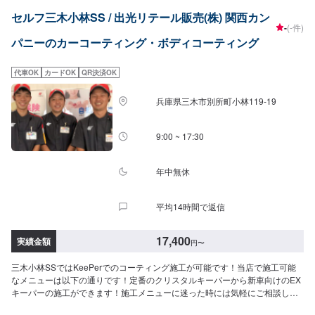
28,400円（LLサイズ）32,900円（XLサイズ）＜フレッシュキーパー（作業
ー：6,280円・フル：9,270円・無塗装樹脂パーツ面積の大きい車：12,560円
セルフ三木小林SS / 出光リテール販売(株) 関西カン
時間：2時間）＞汚れの密着を防ぐ独特な防汚能力を持つコーティングです。
（対象車の一例）レクサスNX/LX/RXトヨタFJクルーザー/シエンタ/ライズ日
-
(-件)
青空駐車でも綺麗を保つ！ノーメンテで1年耐久！⚪︎施工価格（車サイズ）
産キックス/デュアリスホンダCRV/シビック三菱エクリプスクロス/アウトラ
パニーのカーコーティング・ボディコーティング
27,400円（SSサイズ）29,500円（Sサイズ）31,800円（Mサイズ）32,900円
ンダーマツダCX-3/CX-8/CX-60/MX-30スバルXV/WRXS4スズキジムニー/ラパ
（Lサイズ）38,400円（LLサイズ）42,900円（XLサイズ）＜ダイヤモンドキ
ンBMWX1/X3アウディQ2〜Q7フォルクスワーゲンティグアン/ティークロス
ーパー（作業時間：3〜8時間）＞人気メニュー！二層コーティングで塗装の
メルセデスベンツGLA、GLB、GLCボルボXC60プジョー2008/3008/5008テ
代車OK
カードOK
QR決済OK
色をより濃く透明な艶を加える！ノーメンテで3年耐久！（メンテありで5年
スラモデルX他＜＜施工費用を詳しく知りたい方は、ネット予約時に車種記載
耐久）⚪︎施工価格（車サイズ）49,900円（SSサイズ）55,100円（Sサイズ）
の上お問い合わせください＞＞
兵庫県三木市別所町小林119-19
60,400円（Mサイズ）64,400円（Lサイズ）70,900円（LLサイズ）90,700円
（XLサイズ）▶︎プレミアム仕様（細かい部分まで施工）⚪︎施工価格（車サイ
ズ）74,600円（SSサイズ）83,000円（Sサイズ）90,300円（Mサイズ）
9:00 ~ 17:30
96,600円（Lサイズ）106,100円（LLサイズ）136,500円（XLサイズ）＜ダブ
ルダイヤモンドキーパー（作業時間：4時間〜1日）＞ダイヤモンドキーパー
の下部のレジン被膜を2層重ねた三層コーティング！ノーメンテで3年耐久！
年中無休
（メンテありで5年耐久）⚪︎施工価格（車サイズ）72,200円（SSサイズ）
79,900円（Sサイズ）87,600円（Mサイズ）93,200円（Lサイズ）102,900円
平均14時間で返信
（LLサイズ）131,400円（XLサイズ）＜エコプラスダイヤモンドキーパー
（作業時間：3〜8時間）＞自然の雨が洗車の代わりになる！水ジミなどの汚
れがつきにくい施工です。ノーメンテで3年耐久！（メンテありで5年耐久）
17,400
実績金額
円
〜
⚪︎施工価格（車サイズ）72,200円（SSサイズ）79,900円（Sサイズ）87,600
円（Mサイズ）93,200円（Lサイズ）102,900円（LLサイズ）131,400円（XL
三木小林SSではKeePerでのコーティング施工が可能です！当店で施工可能
サイズ）※1ヶ月無料点検洗車のサービスがございます。詳細は来店時スタッ
なメニューは以下の通りです！定番のクリスタルキーパーから新車向けのEX
フまでお尋ねください。＜＜コーティングオプション＞＞◉鉄粉取り（軽度の
キーパーの施工ができます！施工メニューに迷った時には気軽にご相談して
場合）ザラついた鉄粉を取り除きます。⚪︎施工価格（車サイズ）2,750円
ください！三木小林SSには、キーパー１級資格者が［３名］在籍しておりま
（SSサイズ）2,970円（Sサイズ）3,310円（Mサイズ）3,620円（Lサイズ）