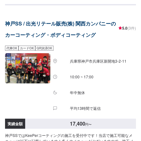
す。ご依頼お待ちしております！【対応キーパーメニュー】＜クリスタルキ
4,180円（LLサイズ）4,730円（XLサイズ）◉ピッチ除去（作業時間：15
ーパー（作業時間：1時間30分〜3時間）＞一年に一回の施工で愛車の輝きを
分〜）タイヤから跳ね返るピッチやタールをきれいに除去します。（洗車ま
保ちます！⚪︎施工価格（車サイズ）17,400円（SSサイズ）19,500円（Sサイ
たはキーパーコーティングの前処理・汚れ落としできれいに取ることが可
ズ）21,800円（Mサイズ）23,900円（Lサイズ）28,400円（LLサイズ）
能）＜＜サイドメニュー＞＞◉樹脂フェンダーキーパー（作業時間：50分〜）
神戸SS / 出光リテール販売(株) 関西カンパニーの
32,900円（XLサイズ）＜フレッシュキーパー（作業時間：2時間）＞汚れの
無塗装樹脂パーツをコートし色あせを防ぎ汚れから守ります。12,200円車種
5.0
(3件)
密着を防ぐ独特な防汚能力を持つコーティングです。青空駐車でも綺麗を保
によって値段が変わります。◉ホイールクリーニング（作業時間：10分〜）
カーコーティング・ボディコーティング
つ！ノーメンテで1年耐久！⚪︎施工価格（車サイズ）27,400円（SSサイズ）
2,200円◉ホイールコーティング分厚いガラス被膜でホイールをしっかり守り
29,500円（Sサイズ）31,800円（Mサイズ）32,900円（Lサイズ）38,400円
ます。【シングル】（作業時間：50分〜）分厚い1層のガラス被膜10,400円
（LLサイズ）42,900円（XLサイズ）＜ダイヤモンドキーパー（作業時間：
（〜15インチ）11,800円（16〜19インチ）13,900円（20インチ〜）【ダブ
代車OK
カードOK
QR決済OK
3〜8時間）＞人気メニュー！二層コーティングで塗装の色をより濃く透明な
ル】（作業時間：2時間〜）分厚い2層のガラス被膜15,500円（〜15インチ）
艶を加える！ノーメンテで3年耐久！（メンテありで5年耐久）⚪︎施工価格
17,600円（16〜19インチ）20,900円（20インチ〜）※作業時間は効果時間も
兵庫県神戸市兵庫区新開地3-2-11
（車サイズ）49,900円（SSサイズ）55,100円（Sサイズ）60,400円（Mサイ
含みます。
ズ）64,400円（Lサイズ）70,900円（LLサイズ）90,700円（XLサイズ）＜ダ
ブルダイヤモンドキーパー（作業時間：4時間〜1日）＞ダイヤモンドキーパ
10:00 ~ 17:00
ーの下部のレジン被膜を2層重ねた三層コーティング！ノーメンテで3年耐
久！（メンテありで5年耐久）⚪︎施工価格（車サイズ）72,200円（SSサイ
ズ）79,900円（Sサイズ）87,600円（Mサイズ）93,200円（Lサイズ）
年中無休
102,900円（LLサイズ）131,400円（XLサイズ）＜エコプラスダイヤモンド
キーパー（作業時間：3〜8時間）＞自然の雨が洗車の代わりになる！水ジミ
平均13時間で返信
などの汚れがつきにくい施工です。ノーメンテで3年耐久！（メンテありで5
年耐久）⚪︎施工価格（車サイズ）72,200円（SSサイズ）79,900円（Sサイ
ズ）87,600円（Mサイズ）93,200円（Lサイズ）102,900円（LLサイズ）
17,400
実績金額
円
〜
131,400円（XLサイズ）＜EXキーパー（作業時間：6時間〜1日）＞新車向け
のコーティング（新車以外は別途料金で研磨作業が必要な場合もありま
神戸SSではKeePerコーティングの施工を受付中です！当店で施工可能なメ
す）。高密度ガラス被膜で水垢などに強くかつてない程の艶を生み出しま
ニューは以下に記載しています！多くのメニューがございますので、施工メ