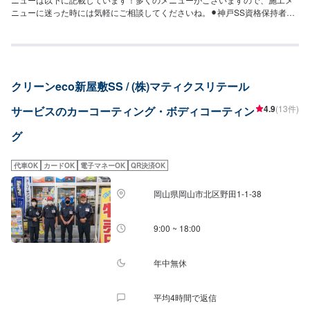
す！ノーメンテで3年耐久！（メンテありで6年耐久）⚪︎施工価格（車サイ
ニューに迷った時には気軽にご相談してくださいね。⚫︎神戸SS資格保持者
ズ）113,500円（SSサイズ）123,800円（Sサイズ）134,900円（Mサイズ）
⚫︎・EXキーパー１級：１名・キーパー１級：７名【対応キーパーメニュー】
150,200円（Lサイズ）160,200円（LLサイズ）174,600円（XLサイズ）※1ヶ
＜クリスタルキーパー（作業時間：1時間30分〜3時間）＞一年に一回の施工
月無料点検洗車のサービスがございます。詳細は来店時スタッフまでお尋ね
で愛車の輝きを保ちます！⚪︎施工価格（車サイズ）17,400円（SSサイズ）
ください。＜＜コーティングオプション＞＞◉鉄粉取り（軽度の場合）ザラつ
19,500円（Sサイズ）21,800円（Mサイズ）23,900円（Lサイズ）28,400円
いた鉄粉を取り除きます。⚪︎施工価格（車サイズ）2,750円（SSサイズ）
（LLサイズ）32,900円（XLサイズ）＜フレッシュキーパー（作業時間：2時
2,970円（Sサイズ）3,310円（Mサイズ）3,620円（Lサイズ）4,180円（LLサ
クリーンeco新屋敷SS / (株)マティクスリテール
間）＞汚れの密着を防ぐ独特な防汚能力を持つコーティングです。青空駐車
イズ）4,730円（XLサイズ）＜＜サイドメニュー＞＞◉樹脂フェンダーキーパ
でも綺麗を保つ！ノーメンテで1年耐久！⚪︎施工価格（車サイズ）27,400円
ー（作業時間：50分〜）無塗装樹脂パーツをコートし色あせを防ぎ汚れから
4.9
(13件)
サービスのカーコーティング・ボディコーティン
（SSサイズ）29,500円（Sサイズ）31,800円（Mサイズ）32,900円（Lサイ
守ります。12,200円車種によって値段が変わります。◉ホイールクリーニング
ズ）38,400円（LLサイズ）42,900円（XLサイズ）＜ダイヤモンドキーパー
（作業時間：10分〜）2,200円◉ホイールコーティング分厚いガラス被膜でホ
グ
（作業時間：3〜8時間）＞人気メニュー！二層コーティングで塗装の色をよ
イールをしっかり守ります。【シングル】（作業時間：50分〜）分厚い1層
り濃く透明な艶を加える！ノーメンテで3年耐久！（メンテありで5年耐久）
のガラス被膜10,400円（〜15インチ）11,800円（16〜19インチ）13,900円
⚪︎施工価格（車サイズ）49,900円（SSサイズ）55,100円（Sサイズ）60,400
（20インチ〜）【ダブル】（作業時間：2時間〜）分厚い2層のガラス被膜
代車OK
カードOK
電子マネーOK
QR決済OK
円（Mサイズ）64,400円（Lサイズ）70,900円（LLサイズ）90,700円（XLサ
15,500円（〜15インチ）17,600円（16〜19インチ）20,900円（20イン
イズ）▶︎プレミアム仕様（細かい部分まで施工）⚪︎施工価格（車サイズ）
チ〜）※作業時間は効果時間も含みます。
岡山県岡山市北区野田1-1-38
74,600円（SSサイズ）83,000円（Sサイズ）90,300円（Mサイズ）96,600円
（Lサイズ）106,100円（LLサイズ）136,500円（XLサイズ）＜ダブルダイヤ
モンドキーパー（作業時間：4時間〜1日）＞ダイヤモンドキーパーの下部の
9:00 ~ 18:00
レジン被膜を2層重ねた三層コーティング！ノーメンテで3年耐久！（メンテ
ありで5年耐久）⚪︎施工価格（車サイズ）72,200円（SSサイズ）79,900円
（Sサイズ）87,600円（Mサイズ）93,200円（Lサイズ）102,900円（LLサイ
年中無休
ズ）131,400円（XLサイズ）＜エコプラスダイヤモンドキーパー（作業時
間：3〜8時間）＞自然の雨が洗車の代わりになる！水ジミなどの汚れがつき
平均4時間で返信
にくい施工です。ノーメンテで3年耐久！（メンテありで5年耐久）⚪︎施工価