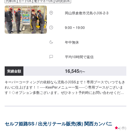
よりツヤと水ハジキを保ちます。〜15インチ：15,900円16〜19インチ：
代車OK
カードOK
電子マネーOK
QR決済OK
持ちながらも、金額はWダイヤよりお得。コスパ重視の方にお勧めしたい、
18,100円20インチ〜：21,500円【ホイールクリーニング】（施工時間：10
最新ハイエンドコーティングです。SS：63,300円S：68,800円M：74,400円
分〜）洗車だけでは落ちない油汚れ、ブレーキダストなどを専用ケミカルと
岡山県倉敷市児島小川6-2-3
L：78,600円LL：85,400円XL：106,200円※鏡面研磨は別途料金(軽研磨は施
道具で綺麗にします。2,300円
工料金に含みます）【Wダイヤモンドキーパー】（施工時間：6〜12時間、耐
久：3年(1年に1度のメンテナンスで5年)）ガラス被膜を2回重ね塗りして、ダ
9:00 ~ 19:00
イヤモンドキーパーより厚い皮膜を作りますSS：75,800円S：83,800円M：
91,900円L：97,800円LL：108,000円XL：137,900円※鏡面研磨は別途料金
(軽研磨は施工料金に含みます）【エコダイヤキーパー】（施工時間：4〜8時
年中無休
間、耐久：3年(2年もしくは1年に1度のメンテナンスで5年)）超強力な防汚能
力と輝き、強い水はじきで水シミができにくくなります。SS：75,800円S：
平均10時間で返信
83,800円M：91,900円L：97,800円LL：108,000円XL：137,900円※鏡面研磨
は別途料金(軽研磨は施工料金に含みます）【EXキーパー】（施工時間：8時
間〜１日、耐久：3年(２年（または１年）に１回のメンテナンスで６年)）圧
16,545
実績金額
円
〜
倒的な厚みを持つコーティング被膜で水と共にホコリや汚れを弾く！これま
でとは違う被膜で、水シミ・水アカの定着を根本的に防ぐ。SS：115,700円
キーパーコーティングの依頼なら児島小川SSまで！専用ブースでいつでもき
S：126,200円M：137,500円L：153,200円LL：163,400円XL：178,000円
れいに仕上げます！！-----KeePerメニュー一覧-----◇専用ブースがございま
【樹脂フェンダーキーパー】（施工時間：50分〜）紫外線から無塗装の樹脂
す！◇オプション多数ございます。ぜひネット予約時にお問い合わせくださ
パーツの色や艶を守ります6,280〜17,400円（樹脂パーツの大きさによって
い！※料金は全て税込【クリスタルキーパー】（施工時間：2〜3時間、耐
価格が変わります）＜＜施工費用を詳しく知りたい方は、ネット予約時にお
久：1年）新車のような輝きが戻りますSS：18,200円S：20,400円M：
問い合わせください＞＞
22,800円L：25,000円LL：29,800円XL：34,500円※軽研磨は別途料金【フレ
ッシュキーパー】（施工時間：2時間、耐久：1年以上）雨が降ると汚れが流
れ落ちますSS：28,700円S：30,900円M：33,300円L：35,500円LL：40,300
セルフ姫路SS / 出光リテール販売(株) 関西カンパニ
円XL：45,000円※軽研磨は別途料金【ダイヤモンドキーパー】（施工時間：
-
(-件)
6〜8時間、耐久：3年(1年に1度のメンテナンスで5年)）強い撥水力を持ち、