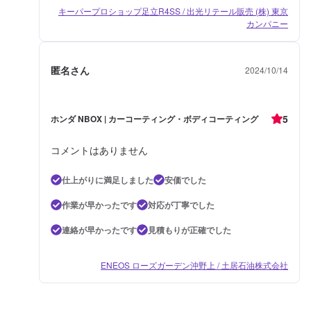
キーパープロショップ足立R4SS / 出光リテール販売 (株) 東京
カンパニー
匿名さん
2024/10/14
5
ホンダ NBOX | カーコーティング・ボディコーティング
コメントはありません
仕上がりに満足しました
安価でした
作業が早かったです
対応が丁寧でした
連絡が早かったです
見積もりが正確でした
ENEOS ローズガーデン沖野上 / 土居石油株式会社