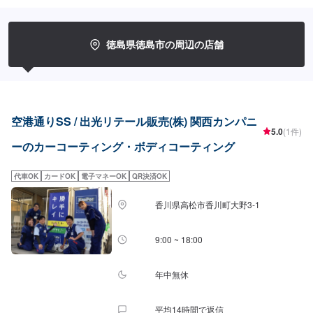
ださい！ご来店お待ちしております。▶︎当店有資格者◀️EXキーパー[１級]３名
キーパー[１級]１名【対応メニュー】＜クリスタルキーパー（作業時間：1時
間30分〜3時間）＞一年に一回の施工で愛車の輝きを保ちます！⚪︎施工価格
（車サイズ）17,400円（SSサイズ）19,500円（Sサイズ）21,800円（Mサイ
徳島県徳島市の周辺の店舗
ズ）23,900円（Lサイズ）28,400円（LLサイズ）32,900円（XLサイズ）＜フ
レッシュキーパー（作業時間：2時間）＞汚れの密着を防ぐ独特な防汚能力を
持つコーティングです。青空駐車でも綺麗を保つ！ノーメンテで1年耐久！⚪︎
施工価格（車サイズ）27,400円（SSサイズ）29,500円（Sサイズ）31,800円
（Mサイズ）32,900円（Lサイズ）38,400円（LLサイズ）42,900円（XLサイ
ズ）＜ダイヤモンドキーパー（作業時間：3〜8時間）＞人気メニュー！二層
空港通りSS / 出光リテール販売(株) 関西カンパニ
コーティングで塗装の色をより濃く透明な艶を加える！ノーメンテで3年耐
5.0
(1件)
久！（メンテありで5年耐久）⚪︎施工価格（車サイズ）49,900円（SSサイ
ーのカーコーティング・ボディコーティング
ズ）55,100円（Sサイズ）60,400円（Mサイズ）64,400円（Lサイズ）
70,900円（LLサイズ）90,700円（XLサイズ）▶︎プレミアム仕様（細かい部
代車OK
カードOK
電子マネーOK
QR決済OK
分まで施工）⚪︎施工価格（車サイズ）74,600円（SSサイズ）83,000円（Sサ
イズ）90,300円（Mサイズ）96,600円（Lサイズ）106,100円（LLサイズ）
136,500円（XLサイズ）＜ダブルダイヤモンドキーパー（作業時間：4時間〜
香川県高松市香川町大野3-1
1日）＞ダイヤモンドキーパーの下部のレジン被膜を2層重ねた三層コーティ
ング！ノーメンテで3年耐久！（メンテありで5年耐久）⚪︎施工価格（車サイ
9:00 ~ 18:00
ズ）72,200円（SSサイズ）79,900円（Sサイズ）87,600円（Mサイズ）
93,200円（Lサイズ）102,900円（LLサイズ）131,400円（XLサイズ）＜エコ
プラスダイヤモンドキーパー（作業時間：3〜8時間）＞自然の雨が洗車の代
年中無休
わりになる！水ジミなどの汚れがつきにくい施工です。ノーメンテで3年耐
久！（メンテありで5年耐久）⚪︎施工価格（車サイズ）72,200円（SSサイ
ズ）79,900円（Sサイズ）87,600円（Mサイズ）93,200円（Lサイズ）
平均14時間で返信