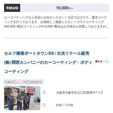
強力な防汚能力と輝き、強い水はじきで水シミができにくくなる。雨が降っ
ガラス被膜でホイールをしっかり守ります。【シングル】（作業時間：50
たらまるで洗車したようにキレイに！SS：75,800円S：83,800円M：91,900
分〜）分厚い1層のガラス被膜10,400円（〜15インチ）11,800円（16〜19イ
10,000
実績金額
円
〜
円L：97,800円LL：108,000円XL：137,900円※鏡面研磨は別途料金(軽研磨は
ンチ）13,900円（20インチ〜）【ダブル】（作業時間：2時間〜）分厚い2層
施工料金に含みます）【EXキーパー】（施工時間：8時間〜１日、耐久：3年
のガラス被膜15,500円（〜15インチ）17,600円（16〜19インチ）20,900円
カーコーティングなら当店にお任せください！当店ではガラス、撥水コーテ
(２年（または１年）に１回のメンテナンスで６年)）圧倒的な厚みを持つコー
（20インチ〜）※作業時間は効果時間も含みます。◉エンジンルームクリーン
ィングを行っております。お気軽にご相談ください！ガラスコーティング
ティング被膜で水と共にホコリや汚れを弾く！これまでとは違う被膜で、水
&プロテクト（作業時間：30分〜）エンジンルームにこびりついた汚れをき
¥50,000~撥水コーティング¥10,000~弊社は土日祝日も営業しておりますので
シミ・水アカの定着を根本的に防ぐ。SS：115,700円S：126,200円M：
れいにして専用のコーティングで守ります。5,340円（全車種）
平日に時間が取れない方でもご安心ください！主に日本車の対応を得意とし
137,500円L：153,200円LL：163,400円XL：178,000円【ピュアキーパー
ております。トラック、外国車対応は出来かねますのでご了承ください。保
（ポリマーコーティング）】（施工時間：40分〜、耐久：3ヶ月）洗車で取
険事故修理、鈑金塗装、車検、一般整備の作業を特に得意としていますので
れない汚れもスパッと取れる。繰り返し施工でキレイが増し、被膜が強くな
お困りの方は弊社にお任せください！代車(軽自動車)や自社レンタカーもござ
る。SS：6,690円S：7,210円M：7,940円L：8,560円LL：9,920円XL：
いますのでお気軽にご相談ください。
11,900円⚫︎その他メニュー【モールプロテクト】（施工時間：1時間30
セルフ南港ポートタウンSS / 出光リテール販売
分〜）メッキモールを白いシミから守る5,400円【モールクリーン＆プロテク
ト】（施工時間：5〜8時間）白いシミを除去してその後シミから守る39,600
4.0
(1件)
(株) 関西カンパニーのカーコーティング・ボディ
円（リーフレール同時施工の場合58,300円）【樹脂フェンダーキーパー】
（施工時間：50分〜）無塗装樹脂フェンダーの色、艶を守る。白くなるのを
コーティング
防ぐ。・フェンダー：6,280円・フル：9,270円・無塗装樹脂パーツ面積の大
きい車：12,560円（対象車の一例）レクサスNX/LX/RXトヨタFJクルーザー/
シエンタ/ライズ日産キックス/デュアリスホンダCRV/シビック三菱エクリプ
代車OK
カードOK
QR決済OK
スクロス/アウトランダーマツダCX-3/CX-8/CX-60/MX-30スバルXV/WRXS4ス
ズキジムニー/ラパンBMWX1/X3アウディQ2〜Q7フォルクスワーゲンティグ
大阪府大阪市住之江区南港中7-1-2
アン/ティークロスメルセデスベンツGLA、GLB、GLCボルボXC60プジョー
2008/3008/5008テスラモデルX他＜＜詳しくは、ネット予約にてお問い合わ
9:00 ~ 17:00
せください＞＞