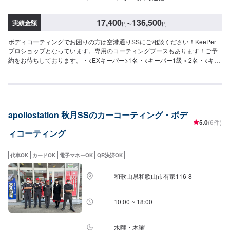
102,900円（LLサイズ）131,400円（XLサイズ）＜EXキーパー（作業時間：
6時間〜1日）＞新車向けのコーティング（新車以外は別途料金で研磨作業が
必要な場合もあります）。高密度ガラス被膜で水垢などに強くかつてない程
17,400
136,500
実績金額
円
〜
円
の艶を生み出します！ノーメンテで3年耐久！（メンテありで6年耐久）⚪︎施
工価格（車サイズ）113,500円（SSサイズ）123,800円（Sサイズ）134,900
ボディコーティングでお困りの方は空港通りSSにご相談ください！KeePer
円（Mサイズ）150,200円（Lサイズ）160,200円（LLサイズ）174,600円
プロショップとなっています。専用のコーティングブースもあります！ご予
（XLサイズ）※1ヶ月無料点検洗車のサービスがございます。詳細は来店時ス
約をお待ちしております。・<EXキーパー>1名・<キーパー1級＞2名・<キー
タッフまでお尋ねください。＜＜コーティングオプション＞＞◉鉄粉取り（軽
パー2級>3名が在籍しています！<費用目安>＜＜Web特典で最大20％OFF＞
度の場合）ザラついた鉄粉を取り除きます。⚪︎施工価格（車サイズ）2,750円
＞【対応キーパーメニュー】＜クリスタルキーパー（作業時間：1時間30
（SSサイズ）2,970円（Sサイズ）3,310円（Mサイズ）3,620円（Lサイズ）
分〜3時間）＞一年に一回の施工で愛車の輝きを保ちます！⚪︎施工価格（車サ
4,180円（LLサイズ）4,730円（XLサイズ）◉ピッチ除去（作業時間：15
イズ）17,400円（SSサイズ）19,500円（Sサイズ）21,800円（Mサイズ）
分〜）タイヤから跳ね返るピッチやタールをきれいに除去します。（洗車ま
23,900円（Lサイズ）28,400円（LLサイズ）32,900円（XLサイズ）＜フレッ
たはキーパーコーティングの前処理・汚れ落としできれいに取ることが可
apollostation 秋月SSのカーコーティング・ボデ
シュキーパー（作業時間：2時間）＞汚れの密着を防ぐ独特な防汚能力を持つ
5.0
(6件)
能）◉樹液取り（作業時間：15分〜）「松ヤニ」などの樹液を、きれいに取り
コーティングです。青空駐車でも綺麗を保つ！ノーメンテで1年耐久！⚪︎施工
ます。（コーティングの前処理で取れることがあります）◉石灰のシミ取り工
ィコーティング
価格（車サイズ）27,400円（SSサイズ）29,500円（Sサイズ）31,800円（M
場から待ってくる石灰の粉。放っておくと白い汚れがこびりつきます。（コ
サイズ）32,900円（Lサイズ）38,400円（LLサイズ）42,900円（XLサイズ）
ーティングの前段階で取れることも多い）※症状によって別途お見積り。◉花
＜ダイヤモンドキーパー（作業時間：3〜8時間）＞人気メニュー！二層コー
代車OK
カードOK
電子マネーOK
QR決済OK
粉のシミ取り塗装にこびりつく花粉。（夏まで放っておくとなくなることが
ティングで塗装の色をより濃く透明な艶を加える！ノーメンテで3年耐久！
ほとんどです）⚪︎施工価格（車サイズ）2,750円（SSサイズ）2,970円（Sサ
（メンテありで5年耐久）⚪︎施工価格（車サイズ）49,900円（SSサイズ）
和歌山県和歌山市有家116-8
イズ）3,310円（Mサイズ）3,620円（Lサイズ）4,180円（LLサイズ）4,730
55,100円（Sサイズ）60,400円（Mサイズ）64,400円（Lサイズ）70,900円
円（XLサイズ）＜＜サイドメニュー＞＞◉樹脂フェンダーキーパー（作業時
（LLサイズ）90,700円（XLサイズ）▶︎プレミアム仕様（細かい部分まで施
間：50分〜）無塗装樹脂パーツをコートし色あせを防ぎ汚れから守ります。
工）⚪︎施工価格（車サイズ）74,600円（SSサイズ）83,000円（Sサイズ）
10:00 ~ 18:00
12,200円車種によって値段が変わります。◉ホイールクリーニング（作業時
90,300円（Mサイズ）96,600円（Lサイズ）106,100円（LLサイズ）136,500
間：10分〜）2,200円◉ホイールコーティング分厚いガラス被膜でホイールを
円（XLサイズ）＜ダブルダイヤモンドキーパー（作業時間：4時間〜1日）＞
しっかり守ります。【シングル】（作業時間：50分〜）分厚い1層のガラス
ダイヤモンドキーパーの下部のレジン被膜を2層重ねた三層コーティング！ノ
水曜・木曜