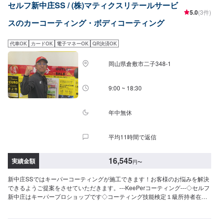
月無料点検洗車のサービスがございます。詳細は来店時スタッフまでお尋ね
セルフ新中庄SS / (株)マティクスリテールサービ
が得られますSS：52,300円S：57,800円M：63,400円L：67,600円LL：
ください。＜＜コーティングオプション＞＞◉鉄粉取り（軽度の場合）ザラつ
5.0
(3件)
74,400円XL：95,200円※鏡面研磨は別途料金(軽研磨は施工料金に含みます）
いた鉄粉を取り除きます。⚪︎施工価格（車サイズ）2,750円（SSサイズ）
スのカーコーティング・ボディコーティング
New!!【ダイヤⅡキーパー】（施工時間：6〜8時間、耐久：3年(2年に1度の
2,970円（Sサイズ）3,310円（Mサイズ）3,620円（Lサイズ）4,180円（LLサ
メンテナンスで6年)）ダイヤモンドキーパーの2倍の艶と自浄性能を併せ持ち
イズ）4,730円（XLサイズ）◉ピッチ除去（作業時間：15分〜）タイヤから跳
ながらも、金額はWダイヤよりお得。コスパ重視の方にお勧めしたい、最新
ね返るピッチやタールをきれいに除去します。（洗車またはキーパーコーテ
代車OK
カードOK
電子マネーOK
QR決済OK
ハイエンドコーティングです。SS：63,300円S：68,800円M：74,400円L：
ィングの前処理・汚れ落としできれいに取ることが可能）◉樹液取り（作業時
78,600円LL：85,400円XL：106,200円※鏡面研磨は別途料金(軽研磨は施工料
間：15分〜）「松ヤニ」などの樹液を、きれいに取ります。（コーティング
岡山県倉敷市二子348-1
金に含みます）【Wダイヤモンドキーパー】（施工時間：6〜12時間、耐久：
の前処理で取れることがあります）◉石灰のシミ取り工場から待ってくる石灰
3年(1年に1度のメンテナンスで5年)）ガラス被膜を2回重ね塗りしてより厚い
の粉。放っておくと白い汚れがこびりつきます。（コーティングの前段階で
皮膜を作りますSS：75,800円S：83,800円M：91,900円L：97,800円LL：
9:00 ~ 18:30
取れることも多い）※症状によって別途お見積り。◉花粉のシミ取り塗装にこ
108,000円XL：137,900円※鏡面研磨は別途料金(軽研磨は施工料金に含みま
びりつく花粉。（夏まで放っておくとなくなることがほとんどです）⚪︎施工
す）【エコダイヤキーパー】（施工時間：4〜8時間、耐久：3年(2年もしくは
価格（車サイズ）2,750円（SSサイズ）2,970円（Sサイズ）3,310円（Mサイ
1年に1度のメンテナンスで5年)）超強力な防汚能力と輝き、強い水はじきで
年中無休
ズ）3,620円（Lサイズ）4,180円（LLサイズ）4,730円（XLサイズ）＜＜サ
水シミができにくくなる自然な雨が洗車となるSS：75,800円S：83,800円
イドメニュー＞＞◉樹脂フェンダーキーパー（作業時間：50分〜）無塗装樹脂
M：91,900円L：97,800円LL：108,000円XL：137,900円※鏡面研磨は別途料
パーツをコートし色あせを防ぎ汚れから守ります。12,200円車種によって値
平均11時間で返信
金(軽研磨は施工料金に含みます）【EXキーパー】（施工時間：8時間〜１
段が変わります。◉ホイールクリーニング（作業時間：10分〜）2,200円◉ホ
日、耐久：3年(２年（または１年）に１回のメンテナンスで６年)）圧倒的な
イールコーティング分厚いガラス被膜でホイールをしっかり守ります。【シ
厚みを持つコーティング被膜で水と共にホコリや汚れを弾きます！これまで
ングル】（作業時間：50分〜）分厚い1層のガラス被膜10,400円（〜15イン
16,545
実績金額
円
〜
とは違う被膜で、水シミ・水アカの定着を根本的に防ぐことができます。
チ）11,800円（16〜19インチ）13,900円（20インチ〜）【ダブル】（作業
SS：115,700円S：126,200円M：137,500円L：153,200円LL：163,400円
時間：2時間〜）分厚い2層のガラス被膜15,500円（〜15インチ）17,600円
新中庄SSではキーパーコーティングが施工できます！お客様のお悩みを解決
XL：178,000円【モールプロテクト】（施工時間：1時間30分〜）メッキモ
（16〜19インチ）20,900円（20インチ〜）※作業時間は効果時間も含みま
できるようご提案をさせていただきます。---KeePerコーティング---◇セルフ
ールを白いシミから守る5,400円【モールクリーン＆プロテクト】（施工時
す。◉エンジンルームクリーン&プロテクト（作業時間：30分〜）エンジンル
新中庄はキーパープロショップです◇コーティング技能検定１級所持者在籍※
間：5〜8時間）白いシミを除去してその後シミから守る39,600円（リーフレ
ームにこびりついた汚れをきれいにして専用のコーティングで守ります。
料金は全て税込【ピュアキーパー】（施工時間：40分〜、耐久：3ヶ月）洗
ール同時施工の場合58,300円）＜＜施工費用を詳しく知りたい方は、ネット
5,340円（全車種）
車で取れない汚れもスパッと取れるSS：6,690円S：7,210円M：7,940円L：
予約時にお問い合わせください＞＞