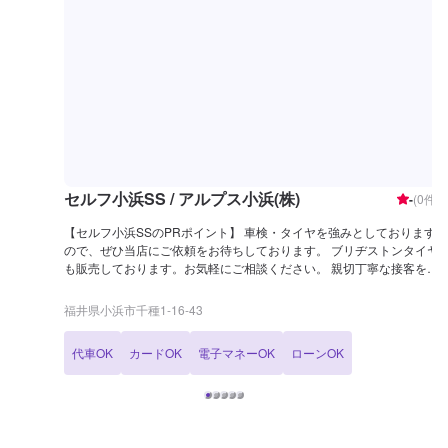
セルフ小浜SS / アルプス小浜(株)
-
(
0
件)
【セルフ小浜SSのPRポイント】 車検・タイヤを強みとしております
ので、ぜひ当店にご依頼をお待ちしております。 ブリヂストンタイヤ
も販売しております。お気軽にご相談ください。 親切丁寧な接客を心
が得ております。 ▶︎LINE会員になると初回特典で10円/L引き その
後も割引あります！ 【営業時間】 整備受付時間：9：00〜18：00 給
福井県小浜市千種1-16-43
油営業時間：7：00〜20：00 【サービスルームについて】 ✅トイレ
✅自販機 ✅椅子 がございますので、お気軽にご利用くださいませ。
代車OK
カードOK
電子マネーOK
ローンOK
【在籍整備士】 整備士が在籍しておりますので、お車のことはなんで
もご相談くださいませ！ 【アクセス】 国道162号(県道24号)線沿い、
福井銀行小浜支店近くにENEOSになります。