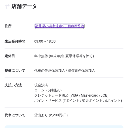
店舗データ
住所
福井県小浜市遠敷9丁目605番地
来店受付時間
09:00 ~ 18:00
定休日
年中無休 (年末年始, 夏季休暇等を除く)
整備について
代車の任意保険加入 / 賠償責任保険加入
支払い方法
現金決済

ローン・分割払い

クレジットカード決済 (VISA / Mastercard / JCB)

ポイントサービス (Tポイント / 楽天ポイント / dポイント)
代車について