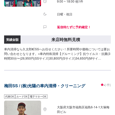
9:00 ~ 18:00 他1件
日曜・祝日
返信待たずに予約確定！
来店時無料見積
実績金額
車内清掃なら久太郎町SSへお任せください！所要時間や価格については要お
問い合わせとなります。○車内特殊清掃【グルーミング】抗ウイルス・抗菌(3
時間30分〜)26,950円(SSサイズ)30,800円(Sサイズ)34,650円(Mサイ
ズ)38,500円(Lサイズ)46,200円(LLサイズ)
-
(-件)
梅田SS / (株)光陽の車内清掃・クリーニング
代車OK
カードOK
電子マネーOK
大阪府大阪市福島区福島6-14-1大塚梅
田ビル