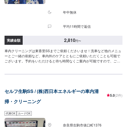
年中無休
平均11時間で返信
2,810
実績金額
円
〜
車内クリーニングは東香里SSまでご依頼くださいませ！洗車など他のメニュ
ーとご一緒の依頼など、車内外のケアとともにご依頼いただくことも可能で
ございます。予約をいただけると待ち時間なくご案内が可能ですので、ご予
約がおすすめです。【参考価格】SS：2,810円S：2,920円M：3,030円L：
3,260円LL：3,590円XL：4,020円
セルフ生駒SS / (株)西日本エネルギーの車内清
5.0
(2件)
掃・クリーニング
代車OK
カードOK
奈良県生駒市俵口町1376