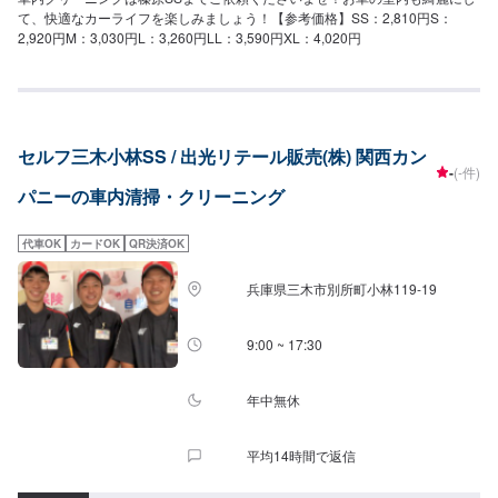
て、快適なカーライフを楽しみましょう！【参考価格】SS：2,810円S：
2,920円M：3,030円L：3,260円LL：3,590円XL：4,020円
セルフ三木小林SS / 出光リテール販売(株) 関西カン
-
(-件)
パニーの車内清掃・クリーニング
代車OK
カードOK
QR決済OK
兵庫県三木市別所町小林119-19
9:00 ~ 17:30
年中無休
平均14時間で返信