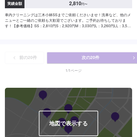
2,810
実績金額
円
〜
車内クリーニングは三木小林SSまでご依頼くださいませ！洗車など、他のメ
ニューとご一緒のご依頼も大歓迎でございます。ご予約お待ちしておりま
す！【参考価格】SS：2,810円S：2,920円M：3,030円L：3,260円LL：3,590
円XL：4,020円
前の
20
件
次の
20
件
1
/
1
ページ
地図で表示する