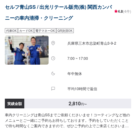
セルフ青山SS / 出光リテール販売(株) 関西カンパ
4.8
(4件)
ニーの車内清掃・クリーニング
代車OK
カードOK
電子マネーOK
QR決済OK
兵庫県三木市志染町青山3-9-2
7:00 ~ 17:00
年中無休
平均10時間で返信
2,810
実績金額
円
〜
車内クリーニングは青山SSまでご依頼くださいませ！コーティングなど他の
メニューとご一緒にご予約もお待ちしております。予約をしていただくこと
で待ち時間なくご案内できますので、ぜひご予約の上でご来店くださいま
せ！【参考価格】SS：2,810円S：2,920円M：3,030円L：3,260円LL：3,590