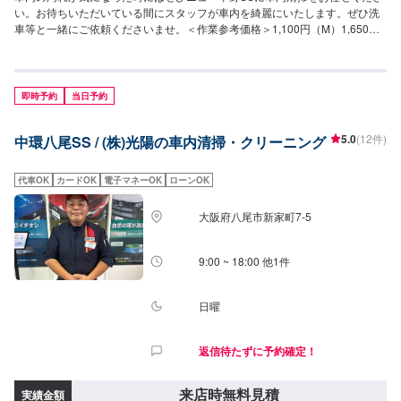
い。お待ちいただいている間にスタッフが車内を綺麗にいたします。ぜひ洗
車等と一緒にご依頼くださいませ。＜作業参考価格＞1,100円（M）1,650円
（L）
即時予約
当日予約
5.0
(12件)
中環八尾SS / (株)光陽の車内清掃・クリーニング
代車OK
カードOK
電子マネーOK
ローンOK
大阪府八尾市新家町7-5
9:00 ~ 18:00 他1件
日曜
返信待たずに予約確定！
来店時無料見積
実績金額