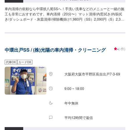
車内清掃の依頼なら中環状八尾SSへ！手洗い洗車などのメニューと一緒の施
工も非常におすすめです。車内清掃（20分〜）マット清掃/内窓拭き/内張拭
き/ダッシュボード・灰皿清掃//掃除機掛け1,980円（SS）2,090円（S）2,310
円（M）2,640円（L）3,080円（LL）3,520円（XL）車内まるごとクリーニン
グ（半日）中古車を買った時やお車を譲るときに42,800円（SS）47,300円
（S）51,900円（M）55,300円（L）60,800円（LL）71,100円（XL）シート
クリーニング（30分〜）シートの汚れとシミをしっかり落とします6,240円
（1席）12,150円（2席）23,790円（3席）35,740円（6席）
-
(-件)
中環出戸SS / (株)光陽の車内清掃・クリーニング
代車OK
カードOK
大阪府大阪市平野区長吉出戸7-3-69
9:00 ~ 18:00
年中無休
平均12時間で返信