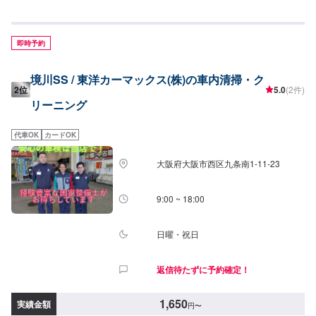
【グルーミング】抗ウイルス・抗菌(3時間30分〜)26,950円(SSサイ
ズ)30,800円(Sサイズ)34,650円(Mサイズ)38,500円(Lサイズ)46,200円(LLサイ
ズ)
即時予約
境川SS / 東洋カーマックス(株)の車内清掃・ク
2位
5.0
(2件)
リーニング
代車OK
カードOK
大阪府大阪市西区九条南1-11-23
9:00 ~ 18:00
日曜・祝日
返信待たずに予約確定！
1,650
実績金額
円
〜