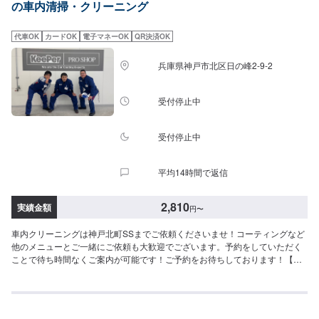
の車内清掃・クリーニング
代車OK
カードOK
電子マネーOK
QR決済OK
兵庫県神戸市北区日の峰2-9-2
受付停止中
受付停止中
平均14時間で返信
2,810
実績金額
円
〜
車内クリーニングは神戸北町SSまでご依頼くださいませ！コーティングなど
他のメニューとご一緒にご依頼も大歓迎でございます。予約をしていただく
ことで待ち時間なくご案内が可能です！ご予約をお待ちしております！【参
考価格】SS：2,810円S：2,920円M：3,030円L：3,260円LL：3,590円XL：
4,020円