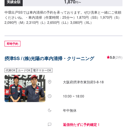
1,870
実績金額
円
〜
中環出戸SSでは車内清掃の予約を承っております。ぜひ洗車と一緒にご依頼
くださいね。・車内清掃（作業時間：25分〜）1,870円（SS）1,970円（S）
2,090円（M）2,310円（L）2,650円（LL）3,080円（XL）
即時予約
5.0
(2件)
摂津SS / (株)光陽の車内清掃・クリーニング
代車OK
カードOK
電子マネーOK
大阪府摂津市東別府3-8-18
10:00 ~ 18:00
年中無休
返信待たずに予約確定！