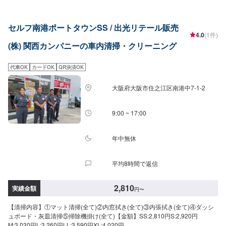
セルフ南港ポートタウンSS / 出光リテール販売
4.0
(1件)
(株) 関西カンパニーの車内清掃・クリーニング
代車OK
カードOK
QR決済OK
大阪府大阪市住之江区南港中7-1-2
9:00 ~ 17:00
年中無休
平均8時間で返信
2,810
実績金額
円
〜
【清掃内容】①マット清掃(全て)②内窓拭き(全て)③内張拭き(全て)④ダッシ
ュボード・灰皿清掃⑤掃除機掛け(全て)【金額】SS:2,810円S:2,920円
M:3,030円L:3,260円LL:3,590円XL:4,020円