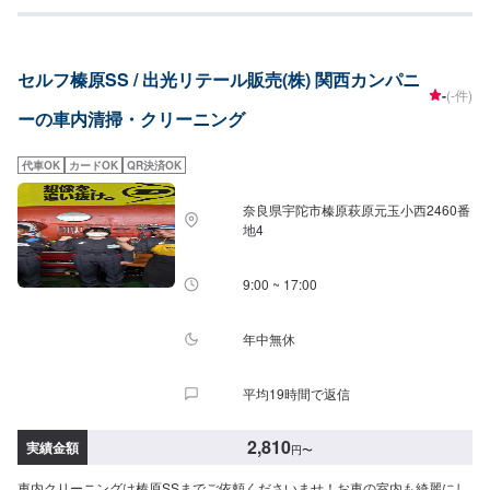
円XL：4,020円
セルフ榛原SS / 出光リテール販売(株) 関西カンパニ
-
(-件)
ーの車内清掃・クリーニング
代車OK
カードOK
QR決済OK
奈良県宇陀市榛原萩原元玉小西2460番
地4
9:00 ~ 17:00
年中無休
平均19時間で返信
2,810
実績金額
円
〜
車内クリーニングは榛原SSまでご依頼くださいませ！お車の室内も綺麗にし