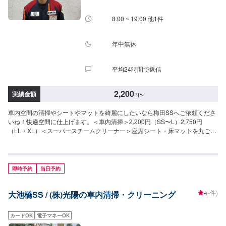
8:00 ~ 19:00 他1件
年中無休
平均24時間で返信
2,200
実績金額
円
〜
車内空間の清掃やシートやマットを綺麗にしたいなら梅田SSへご依頼くださ
いね！快適空間に仕上げます。＜車内清掃＞2,200円（SS〜L）2,750円
（LL・XL）＜スーパースチームクリーナー＞座席シート・床マットを丸ごと
洗浄・シートクリーニング2,200円〜/脚・床マットクリーニング880円〜/
枚・シート・マット。オールクリーニング11,000円〜
即時予約
当日予約
-
(-件)
大池橋SS / (株)光陽の車内清掃・クリーニング
カードOK
電子マネーOK