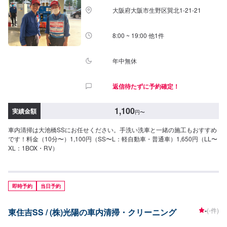
大阪府大阪市生野区巽北1-21-21
8:00 ~ 19:00 他1件
年中無休
返信待たずに予約確定！
1,100
実績金額
円
〜
車内清掃は大池橋SSにお任せください。手洗い洗車と一緒の施工もおすすめ
です！料金（10分〜）1,100円（SS〜L：軽自動車・普通車）1,650円（LL〜
XL：1BOX・RV）
即時予約
当日予約
-
(-件)
東住吉SS / (株)光陽の車内清掃・クリーニング