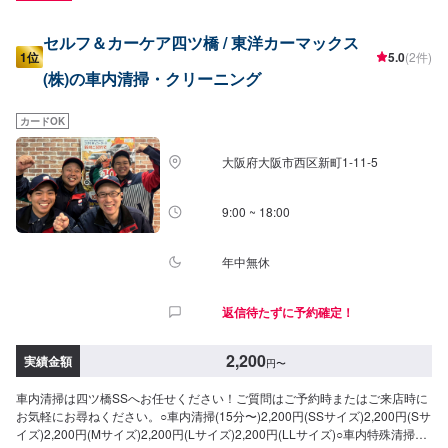
セルフ＆カーケア四ツ橋 / 東洋カーマックス
1位
5.0
(2件)
(株)の車内清掃・クリーニング
カードOK
大阪府大阪市西区新町1-11-5
9:00 ~ 18:00
年中無休
返信待たずに予約確定！
2,200
実績金額
円
〜
車内清掃は四ツ橋SSへお任せください！ご質問はご予約時またはご来店時に
お気軽にお尋ねください。○車内清掃(15分〜)2,200円(SSサイズ)2,200円(Sサ
イズ)2,200円(Mサイズ)2,200円(Lサイズ)2,200円(LLサイズ)○車内特殊清掃