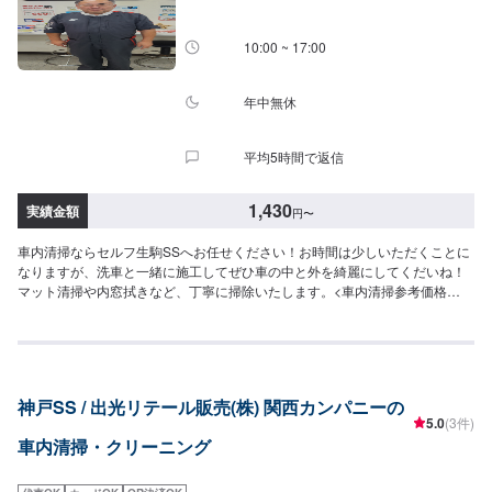
10:00 ~ 17:00
年中無休
平均5時間で返信
1,430
実績金額
円
〜
車内清掃ならセルフ生駒SSへお任せください！お時間は少しいただくことに
なりますが、洗車と一緒に施工してぜひ車の中と外を綺麗にしてくだいね！
マット清掃や内窓拭きなど、丁寧に掃除いたします。<車内清掃参考価格
>1,540円（Sサイズ）1,760円（Mサイズ）1,980円（Lサイズ）2,200円（LL
サイズ）3,300円（XLサイズ）
神戸SS / 出光リテール販売(株) 関西カンパニーの
5.0
(3件)
車内清掃・クリーニング