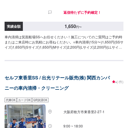
返信待たずに予約確定！
1,650
実績金額
円
〜
車内清掃は箕面船場SSへお任せください！施工についてのご質問はご予約時
またはご来店時にお気軽にお尋ねください。○車内清掃(15分〜)1,650円(SSサ
イズ)1,650円(Sサイズ)1,650円(Mサイズ)2,200円(Lサイズ)2,200円(LLサイ
ズ)○車内特殊清掃【グルーミング】抗ウイルス・抗菌(3時間30分〜)26,950円
(SSサイズ)30,800円(Sサイズ)34,650円(Mサイズ)38,500円(Lサイズ)46,200
円(LLサイズ)
セルフ東香里SS / 出光リテール販売(株) 関西カンパ
-
(-件)
ニーの車内清掃・クリーニング
代車OK
カードOK
QR決済OK
大阪府枚方市東香里2-27-1
9:00 ~ 18:00