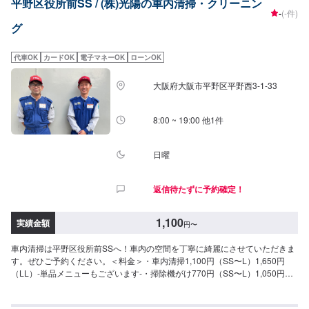
平野区役所前SS / (株)光陽の車内清掃・クリーニン
-
(-件)
グ
代車OK
カードOK
電子マネーOK
ローンOK
大阪府大阪市平野区平野西3-1-33
8:00 ~ 19:00 他1件
日曜
返信待たずに予約確定！
1,100
実績金額
円
〜
車内清掃は平野区役所前SSへ！車内の空間を丁寧に綺麗にさせていただきま
す。ぜひご予約ください。＜料金＞・車内清掃1,100円（SS〜L）1,650円
（LL）-単品メニューもございます-・掃除機がけ770円（SS〜L）1,050円
（LL）・内窓拭き550円（SS〜L）750円（LL）