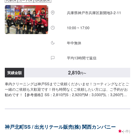
代車OK
カードOK
QR決済OK
兵庫県神戸市兵庫区新開地3-2-11
10:00 ~ 17:00
年中無休
平均13時間で返信
2,810
実績金額
円
〜
車内クリーニングは神戸SSまでご依頼くださいませ！コーティングなどとご
一緒のご依頼も大歓迎です！待ち時間なくご依頼したい方には、ご予約がお
勧めです！【参考価格】SS：2,810円S：2,920円M：3,030円L：3,260円
LL：3,590円XL：4,020円
神戸北町SS / 出光リテール販売(株) 関西カンパニー
-
(-件)