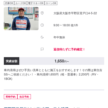
代車OK
カードOK
電子マネーOK
ローンOK
大阪府大阪市平野区背戸口4-5-22
9:00 ~ 18:00 他1件
年中無休
返信待たずに予約確定！
1,650
実績金額
円
〜
車内清掃はぜひ手洗い洗車とともに施工をおすすめします！その際は東住吉
SSへご依頼ください！・車内清掃1,650円（軽・普通車）2,200円（RV・
1BOX)
即時予約
当日予約