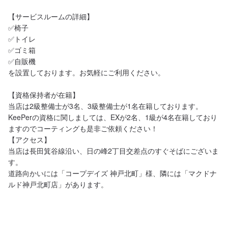
【サービスルームの詳細】

✅椅子

✅トイレ

✅ゴミ箱

✅自販機

を設置しております。お気軽にご利用ください。

【資格保持者が在籍】

当店は2級整備士が3名、3級整備士が1名在籍しております。

KeePerの資格に関しましては、EXが2名、1級が4名在籍しており
ますのでコーティングも是非ご依頼ください！

【アクセス】

当店は長田箕谷線沿い、日の峰2丁目交差点のすぐそばにございま
す。

道路向かいには「コープデイズ 神戸北町」様、隣には「マクドナ
ルド神戸北町店」があります。