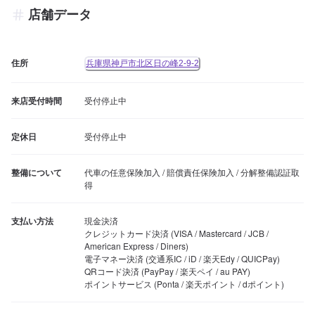
店舗データ
住所
兵庫県神戸市北区日の峰2-9-2
来店受付時間
受付停止中
定休日
受付停止中
整備について
代車の任意保険加入 / 賠償責任保険加入 / 分解整備認証取
得
支払い方法
現金決済

クレジットカード決済 (VISA / Mastercard / JCB / 
American Express / Diners)

電子マネー決済 (交通系IC / iD / 楽天Edy / QUICPay)

QRコード決済 (PayPay / 楽天ペイ / au PAY)

ポイントサービス (Ponta / 楽天ポイント / dポイント)