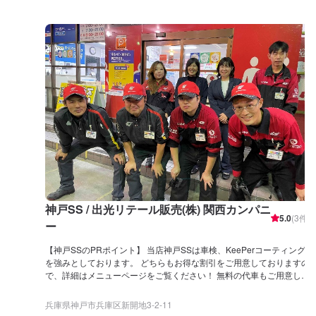
神戸SS / 出光リテール販売(株) 関西カンパニ
5.0
(
3
件)
ー
【神戸SSのPRポイント】 当店神戸SSは車検、KeePerコーティング
を強みとしております。 どちらもお得な割引をご用意しておりますの
で、詳細はメニューページをご覧ください！ 無料の代車もご用意して
おりますので、整備にお時間がかかる際も安心です！ 【営業時間】
[メンテナンス受付時間] 全日：10:00~17:00 [給油営業時間] 平日 ：
兵庫県神戸市兵庫区新開地3-2-11
7:00~21:00 土曜 ：7:30~21:00 日・祝：8:00~21:00 【サービスルー