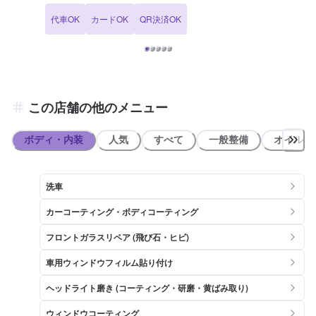
ムの詳細】 ✅椅子 ✅トイレ ✅ゴミ箱 ✅自販機 ✅ドリンクバー の設置
代車OK
カードOK
QR決済OK
がございます！お気軽にご利用ください！ 【資格保持者が在籍】 当
SSには2級整備士が6名、自動車検査員が4名在籍しております。 車検
整備はぜひ当店にお任せください！ KeePerコーティングについては
EXが1名、1級が7名、2級が1名在籍しております！ コーティングに
も自信がありますので、ぜひ当店にお任せください！ 【アクセス】
当店は大開通りの出光(apollostation)でございます。 新開地駅、ロイ
ヤルホストのすぐそばにあります。
この店舗の他のメニュー
ボディ・内装
人気
すべて
一般整備
オイル類
洗車
カーコーティング・ボディコーティング
フロントガラスリペア (飛び石・ヒビ)
車用ウィンドウフィルム貼り付け
ヘッドライト磨き (コーティング・研磨・黄ばみ取り)
ウィンドウコーティング