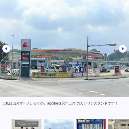
当店は出光マークが目印の、apollostation(出光)のガソリンスタンドです！