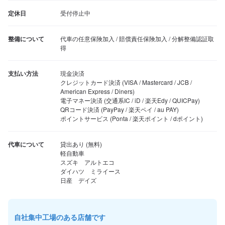
定休日
受付停止中
整備について
代車の任意保険加入 / 賠償責任保険加入 / 分解整備認証取
得
支払い方法
現金決済

クレジットカード決済 (VISA / Mastercard / JCB / 
American Express / Diners)

電子マネー決済 (交通系IC / iD / 楽天Edy / QUICPay)

QRコード決済 (PayPay / 楽天ペイ / au PAY)

ポイントサービス (Ponta / 楽天ポイント / dポイント)
代車について
貸出あり (無料)

軽自動車

スズキ　アルトエコ

ダイハツ　ミライース

日産　デイズ
自社集中工場のある店舗です