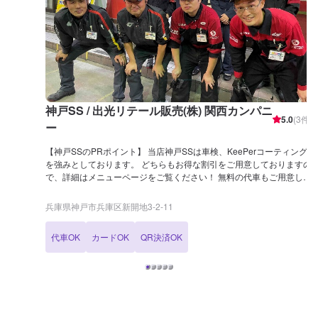
神戸SS / 出光リテール販売(株) 関西カンパニ
5.0
(
3
件)
ー
【神戸SSのPRポイント】 当店神戸SSは車検、KeePerコーティング
を強みとしております。 どちらもお得な割引をご用意しておりますの
で、詳細はメニューページをご覧ください！ 無料の代車もご用意して
おりますので、整備にお時間がかかる際も安心です！ 【営業時間】
[メンテナンス受付時間] 全日：10:00~17:00 [給油営業時間] 平日 ：
兵庫県神戸市兵庫区新開地3-2-11
7:00~21:00 土曜 ：7:30~21:00 日・祝：8:00~21:00 【サービスルー
ムの詳細】 ✅椅子 ✅トイレ ✅ゴミ箱 ✅自販機 ✅ドリンクバー の設置
代車OK
カードOK
QR決済OK
がございます！お気軽にご利用ください！ 【資格保持者が在籍】 当
SSには2級整備士が6名、自動車検査員が4名在籍しております。 車検
整備はぜひ当店にお任せください！ KeePerコーティングについては
EXが1名、1級が7名、2級が1名在籍しております！ コーティングに
も自信がありますので、ぜひ当店にお任せください！ 【アクセス】
当店は大開通りの出光(apollostation)でございます。 新開地駅、ロイ
ヤルホストのすぐそばにあります。