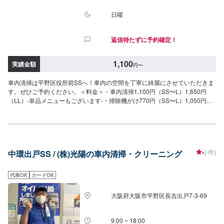
日曜
返信待たずに予約確定！
1,100
実績金額
円
〜
車内清掃は平野区役所前SSへ！車内の空間を丁寧に綺麗にさせていただきま
す。ぜひご予約ください。＜料金＞・車内清掃1,100円（SS〜L）1,650円
（LL）-単品メニューもございます-・掃除機がけ770円（SS〜L）1,050円
（LL）・内窓拭き550円（SS〜L）750円（LL）
-
(-件)
中環出戸SS / (株)光陽の車内清掃・クリーニング
代車OK
カードOK
大阪府大阪市平野区長吉出戸7-3-69
9:00 ~ 18:00