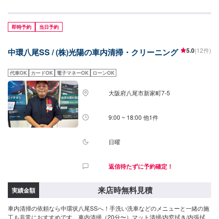
間30分〜)26,950円(SSサイズ)30,800円(Sサイズ)34,650円(Mサイズ)38,500
円(Lサイズ)46,200円(LLサイズ)
即時予約
当日予約
5.0
(12件)
中環八尾SS / (株)光陽の車内清掃・クリーニング
代車OK
カードOK
電子マネーOK
ローンOK
大阪府八尾市新家町7-5
9:00 ~ 18:00 他1件
日曜
返信待たずに予約確定！
来店時無料見積
実績金額
車内清掃の依頼なら中環状八尾SSへ！手洗い洗車などのメニューと一緒の施
工も非常におすすめです。車内清掃（20分〜）マット清掃/内窓拭き/内張拭