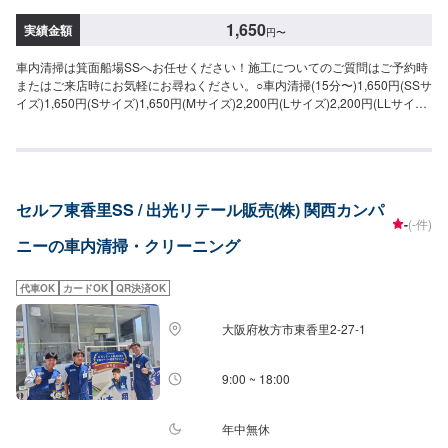
1,650
実績金額
円
〜
車内清掃は箕面船場SSへお任せください！施工についてのご質問はご予約時
またはご来店時にお気軽にお尋ねください。○車内清掃(15分〜)1,650円(SSサ
イズ)1,650円(Sサイズ)1,650円(Mサイズ)2,200円(Lサイズ)2,200円(LLサイ
ズ)○車内特殊清掃【グルーミング】抗ウイルス・抗菌(3時間30分〜)26,950円
(SSサイズ)30,800円(Sサイズ)34,650円(Mサイズ)38,500円(Lサイズ)46,200
円(LLサイズ)
セルフ東香里SS / 出光リテール販売(株) 関西カンパ
-
(-件)
ニーの車内清掃・クリーニング
代車OK
カードOK
QR決済OK
大阪府枚方市東香里2-27-1
9:00 ~ 18:00
年中無休