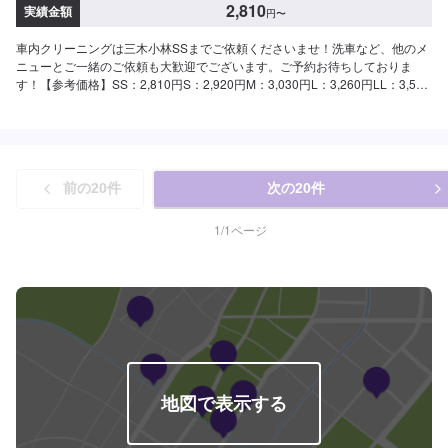
2,810
実績金額
円
〜
車内クリーニングは三木小林SSまでご依頼くださいませ！洗車など、他のメ
ニューとご一緒のご依頼も大歓迎でございます。ご予約お待ちしておりま
す！【参考価格】SS：2,810円S：2,920円M：3,030円L：3,260円LL：3,590
円XL：4,020円
前の
20
件
次の
20
件
1
/
1
ページ
地図で表示する