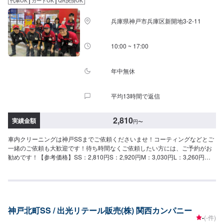
代車OK
カードOK
QR決済OK
兵庫県神戸市兵庫区新開地3-2-11
10:00 ~ 17:00
年中無休
平均13時間で返信
2,810
実績金額
円
〜
車内クリーニングは神戸SSまでご依頼くださいませ！コーティングなどとご
一緒のご依頼も大歓迎です！待ち時間なくご依頼したい方には、ご予約がお
勧めです！【参考価格】SS：2,810円S：2,920円M：3,030円L：3,260円
LL：3,590円XL：4,020円
神戸北町SS / 出光リテール販売(株) 関西カンパニー
-
(-件)