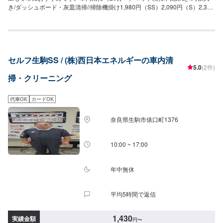
き/ダッシュボード・灰皿清掃//掃除機掛け1,980円（SS）2,090円（S）2,310
円（M）2,640円（L）3,080円（LL）3,520円（XL）車内まるごとクリーニン
グ（半日）中古車を買った時やお車を譲るときに42,800円（SS）47,300円
（S）51,900円（M）55,300円（L）60,800円（LL）71,100円（XL）シート
クリーニング（30分〜）シートの汚れとシミをしっかり落とします6,240円
（1席）12,150円（2席）23,790円（3席）35,740円（6席）
セルフ生駒SS / (株)西日本エネルギーの車内清
5.0
(2件)
掃・クリーニング
代車OK
カードOK
奈良県生駒市俵口町1376
10:00 ~ 17:00
年中無休
平均5時間で返信
1,430
実績金額
円
〜