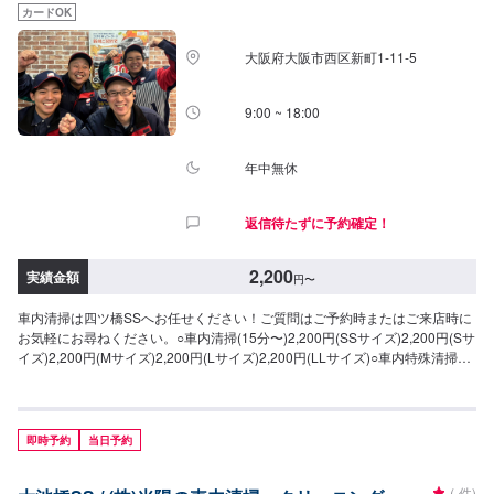
カードOK
大阪府大阪市西区新町1-11-5
9:00 ~ 18:00
年中無休
返信待たずに予約確定！
2,200
実績金額
円
〜
車内清掃は四ツ橋SSへお任せください！ご質問はご予約時またはご来店時に
お気軽にお尋ねください。○車内清掃(15分〜)2,200円(SSサイズ)2,200円(Sサ
イズ)2,200円(Mサイズ)2,200円(Lサイズ)2,200円(LLサイズ)○車内特殊清掃
【グルーミング】抗ウイルス・抗菌(3時間30分〜)26,950円(SSサイ
ズ)30,800円(Sサイズ)34,650円(Mサイズ)38,500円(Lサイズ)46,200円(LLサイ
ズ)
即時予約
当日予約
-
(-件)