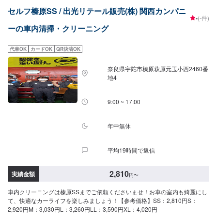
セルフ榛原SS / 出光リテール販売(株) 関西カンパニ
-
(-件)
ーの車内清掃・クリーニング
代車OK
カードOK
QR決済OK
奈良県宇陀市榛原萩原元玉小西2460番
地4
9:00 ~ 17:00
年中無休
平均19時間で返信
2,810
実績金額
円
〜
車内クリーニングは榛原SSまでご依頼くださいませ！お車の室内も綺麗にし
て、快適なカーライフを楽しみましょう！【参考価格】SS：2,810円S：
2,920円M：3,030円L：3,260円LL：3,590円XL：4,020円