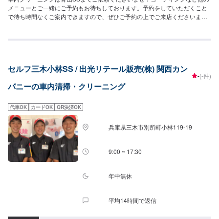
メニューとご一緒にご予約もお待ちしております。予約をしていただくこと
で待ち時間なくご案内できますので、ぜひご予約の上でご来店くださいま
せ！【参考価格】SS：2,810円S：2,920円M：3,030円L：3,260円LL：3,590
円XL：4,020円
セルフ三木小林SS / 出光リテール販売(株) 関西カン
-
(-件)
パニーの車内清掃・クリーニング
代車OK
カードOK
QR決済OK
兵庫県三木市別所町小林119-19
9:00 ~ 17:30
年中無休
平均14時間で返信