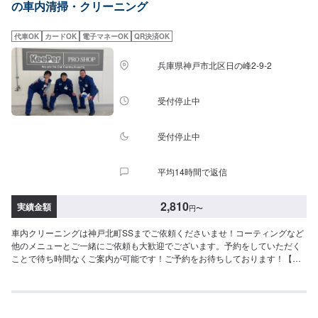
の車内清掃・クリーニング
代車OK
カードOK
電子マネーOK
QR決済OK
兵庫県神戸市北区日の峰2-9-2
受付停止中
受付停止中
平均14時間で返信
2,810
実績金額
円
〜
車内クリーニングは神戸北町SSまでご依頼くださいませ！コーティングなど
他のメニューとご一緒にご依頼も大歓迎でございます。予約をしていただく
ことで待ち時間なくご案内が可能です！ご予約をお待ちしております！【参
考価格】SS：2,810円S：2,920円M：3,030円L：3,260円LL：3,590円XL：
4,020円