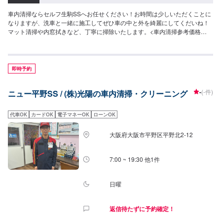
車内清掃ならセルフ生駒SSへお任せください！お時間は少しいただくことに
なりますが、洗車と一緒に施工してぜひ車の中と外を綺麗にしてくだいね！
マット清掃や内窓拭きなど、丁寧に掃除いたします。<車内清掃参考価格
>1,540円（Sサイズ）1,760円（Mサイズ）1,980円（Lサイズ）2,200円（LL
サイズ）3,300円（XLサイズ）
即時予約
-
(-件)
ニュー平野SS / (株)光陽の車内清掃・クリーニング
代車OK
カードOK
電子マネーOK
ローンOK
大阪府大阪市平野区平野北2-12
7:00 ~ 19:30 他1件
日曜
返信待たずに予約確定！