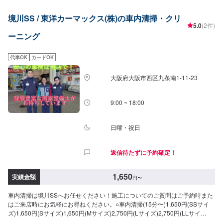
境川SS / 東洋カーマックス(株)の車内清掃・クリ
5.0
(2件)
ーニング
代車OK
カードOK
大阪府大阪市西区九条南1-11-23
9:00 ~ 18:00
日曜・祝日
返信待たずに予約確定！
1,650
実績金額
円
〜
車内清掃は境川SSへお任せください！施工についてのご質問はご予約時また
はご来店時にお気軽にお尋ねください。○車内清掃(15分〜)1,650円(SSサイ
ズ)1,650円(Sサイズ)1,650円(Mサイズ)2,750円(Lサイズ)2,750円(LLサイ
ズ)2,750円(XLサイズ)○車内特殊清掃【グルーミング】抗ウイルス・抗菌(3時