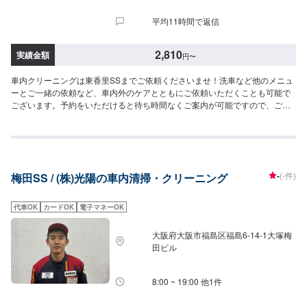
平均11時間で返信
2,810
実績金額
円
〜
車内クリーニングは東香里SSまでご依頼くださいませ！洗車など他のメニュ
ーとご一緒の依頼など、車内外のケアとともにご依頼いただくことも可能で
ございます。予約をいただけると待ち時間なくご案内が可能ですので、ご予
約がおすすめです。【参考価格】SS：2,810円S：2,920円M：3,030円L：
3,260円LL：3,590円XL：4,020円
-
(-件)
梅田SS / (株)光陽の車内清掃・クリーニング
代車OK
カードOK
電子マネーOK
大阪府大阪市福島区福島6-14-1大塚梅
田ビル
8:00 ~ 19:00 他1件