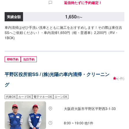
返信待たずに予約確定！
1,650
実績金額
円
〜
車内清掃はぜひ手洗い洗車とともに施工をおすすめします！その際は東住吉
SSへご依頼ください！・車内清掃1,650円（軽・普通車）2,200円（RV・
1BOX)
即時予約
当日予約
平野区役所前SS / (株)光陽の車内清掃・クリーニン
-
(-件)
グ
代車OK
カードOK
電子マネーOK
ローンOK
大阪府大阪市平野区平野西3-1-33
8:00 ~ 19:00 他1件