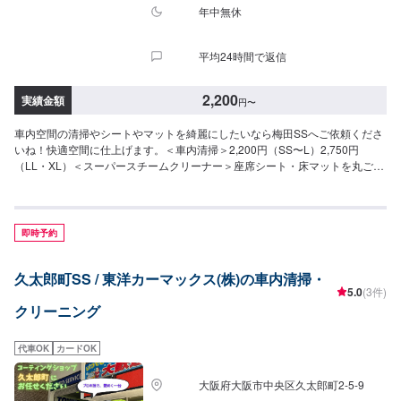
年中無休
平均24時間で返信
2,200
実績金額
円
〜
車内空間の清掃やシートやマットを綺麗にしたいなら梅田SSへご依頼くださ
いね！快適空間に仕上げます。＜車内清掃＞2,200円（SS〜L）2,750円
（LL・XL）＜スーパースチームクリーナー＞座席シート・床マットを丸ごと
洗浄・シートクリーニング2,200円〜/脚・床マットクリーニング880円〜/
枚・シート・マット。オールクリーニング11,000円〜
即時予約
久太郎町SS / 東洋カーマックス(株)の車内清掃・
5.0
(3件)
クリーニング
代車OK
カードOK
大阪府大阪市中央区久太郎町2-5-9