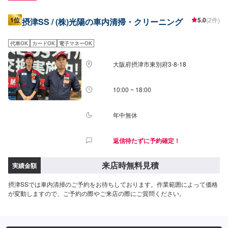
1位
5.0
(2件)
摂津SS / (株)光陽の車内清掃・クリーニング
代車OK
カードOK
電子マネーOK
大阪府摂津市東別府3-8-18
10:00 ~ 18:00
年中無休
返信待たずに予約確定！
来店時無料見積
実績金額
摂津SSでは車内清掃のご予約をお待ちしております。作業範囲によって価格
が変動しますので、ご予約の際やご来店の際にご質問ください。