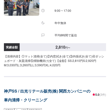
9:00 ~ 17:00
年中無休
平均8時間で返信
2,810
実績金額
円
〜
【清掃内容】①マット清掃(全て)②内窓拭き(全て)③内張拭き(全て)④ダッシ
ュボード・灰皿清掃⑤掃除機掛け(全て)【金額】SS:2,810円S:2,920円
M:3,030円L:3,260円LL:3,590円XL:4,020円
神戸SS / 出光リテール販売(株) 関西カンパニーの
5.0
(3件)
車内清掃・クリーニング