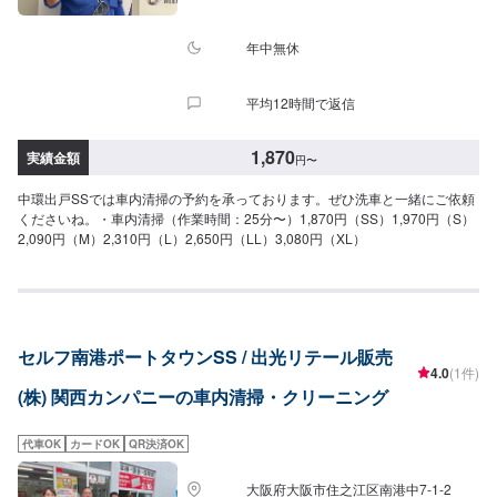
年中無休
平均12時間で返信
1,870
実績金額
円
〜
中環出戸SSでは車内清掃の予約を承っております。ぜひ洗車と一緒にご依頼
くださいね。・車内清掃（作業時間：25分〜）1,870円（SS）1,970円（S）
2,090円（M）2,310円（L）2,650円（LL）3,080円（XL）
セルフ南港ポートタウンSS / 出光リテール販売
4.0
(1件)
(株) 関西カンパニーの車内清掃・クリーニング
代車OK
カードOK
QR決済OK
大阪府大阪市住之江区南港中7-1-2