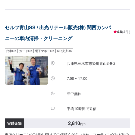
セルフ青山SS / 出光リテール販売(株) 関西カンパ
4.8
(4件)
ニーの車内清掃・クリーニング
代車OK
カードOK
電子マネーOK
QR決済OK
兵庫県三木市志染町青山3-9-2
7:00 ~ 17:00
年中無休
平均10時間で返信
2,810
実績金額
円
〜
車内クリーニングは青山SSまでご依頼くださいませ！コーティングなど他の