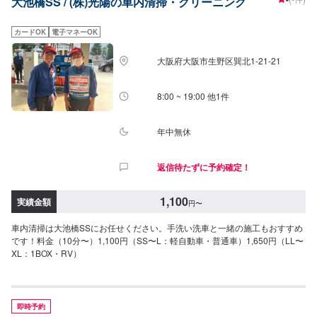
大池橋SS / (株)光陽の車内清掃・クリーニング
カードOK
電子マネーOK
大阪府大阪市生野区巽北1-21-21
8:00 ~ 19:00 他1件
年中無休
返信待たずに予約確定！
1,100
実績金額
円
〜
車内清掃は大池橋SSにお任せください。手洗い洗車と一緒の施工もおすすめ
です！料金（10分〜）1,100円（SS〜L：軽自動車・普通車）1,650円（LL〜
XL：1BOX・RV）
即時予約