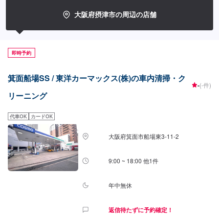
大阪府摂津市の周辺の店舗
即時予約
箕面船場SS / 東洋カーマックス(株)の車内清掃・ク
-
(-件)
リーニング
代車OK
カードOK
大阪府箕面市船場東3-11-2
9:00 ~ 18:00 他1件
年中無休
返信待たずに予約確定！