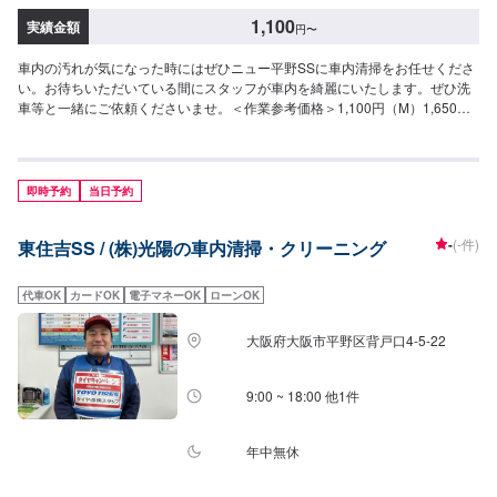
1,100
実績金額
円
〜
車内の汚れが気になった時にはぜひニュー平野SSに車内清掃をお任せくださ
い。お待ちいただいている間にスタッフが車内を綺麗にいたします。ぜひ洗
車等と一緒にご依頼くださいませ。＜作業参考価格＞1,100円（M）1,650円
（L）
即時予約
当日予約
-
(-件)
東住吉SS / (株)光陽の車内清掃・クリーニング
代車OK
カードOK
電子マネーOK
ローンOK
大阪府大阪市平野区背戸口4-5-22
9:00 ~ 18:00 他1件
年中無休