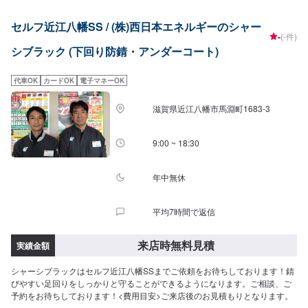
セルフ近江八幡SS / (株)西日本エネルギーのシャー
-
(-件)
シブラック (下回り防錆・アンダーコート)
代車OK
カードOK
電子マネーOK
滋賀県近江八幡市馬淵町1683-3
9:00 ~ 18:30
年中無休
平均7時間で返信
来店時無料見積
実績金額
シャーシブラックはセルフ近江八幡SSまでご依頼をお待ちしております！錆
びやすい足回りをしっかりと守ることができるようになります。ご相談、ご
予約をお待ちしております！<費用目安>ご来店後のお見積もりとなります。