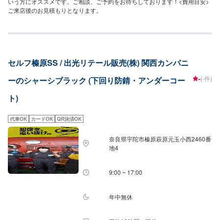
いう方にオススメです。ご相談、ご予約をお待ちしております！<費用目安>
ご来店後のお見積もりとなります。
セルフ榛原SS / 出光リテール販売(株) 関西カンパニ
-
(-件)
ーのシャーシブラック (下回り防錆・アンダーコー
ト)
代車OK
カードOK
QR決済OK
奈良県宇陀市榛原萩原元玉小西2460番
地4
9:00 ~ 17:00
年中無休