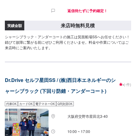
返信待たずに予約確定！
来店時無料見積
実績金額
シャーシブラック・アンダーコートの施工は箕面船場SSへお任せください！
錆びて故障に繋がる前にぜひご利用くださいませ。料金や作業についてはご
来店時にご案内いたします。
Dr.Drive セルフ星田SS / (株)西日本エネルギーのシ
-
(-件)
ャーシブラック (下回り防錆・アンダーコート)
代車OK
カードOK
電子マネーOK
QR決済OK
大阪府交野市星田北3-40
10:00 ~ 17:00