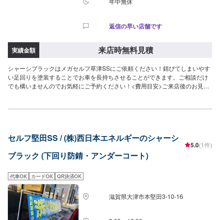
年中無休
返信の早い店舗です
来店時無料見積
実績金額
シャーシブラックはメガセルフ草津SSにご依頼ください！錆びてしまいやす
い足回りを塗装することでお車を長持ちさせることができます。ご相談だけ
でも構いませんのでお気軽にご予約ください！<費用目安>ご来店後のお見積
もりとなります。
セルフ堅田SS / (株)西日本エネルギーのシャーシ
5.0
(1件)
ブラック (下回り防錆・アンダーコート)
代車OK
カードOK
QR決済OK
滋賀県大津市本堅田3-10-16