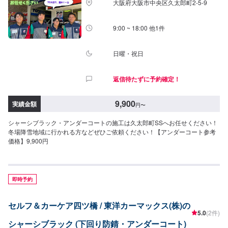
大阪府大阪市中央区久太郎町2-5-9
9:00 ~ 18:00 他1件
日曜・祝日
返信待たずに予約確定！
9,900
実績金額
円
〜
シャーシブラック・アンダーコートの施工は久太郎町SSへお任せください！
冬場降雪地域に行かれる方などぜひご依頼ください！【アンダーコート参考
価格】9,900円
即時予約
セルフ＆カーケア四ツ橋 / 東洋カーマックス(株)の
5.0
(2件)
シャーシブラック (下回り防錆・アンダーコート)