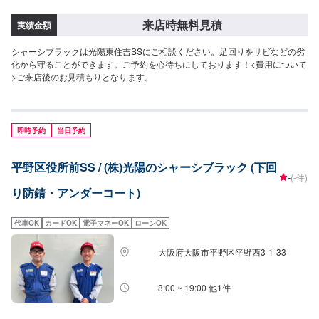
来店時無料見積
実績金額
シャーシブラックは光陽東住吉SSにご相談ください。足回りをサビなどの劣
化から守ることができます。ご予約を心待ちにしております！<費用について
>ご来店後のお見積もりとなります。
即時予約
当日予約
平野区役所前SS / (株)光陽のシャーシブラック (下回
-
(-件)
り防錆・アンダーコート)
代車OK
カードOK
電子マネーOK
ローンOK
大阪府大阪市平野区平野西3-1-33
8:00 ~ 19:00 他1件