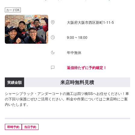
カードOK
大阪府大阪市西区新町1-11-5
9:00 ~ 18:00
年中無休
返信待たずに予約確定！
来店時無料見積
実績金額
シャーシブラック・アンダーコートの施工は四ツ橋SSへお任せください！車
の下回り保護にぜひご活用ください。料金や作業についてはご来店時にご案
内いたします。
即時予約
当日予約