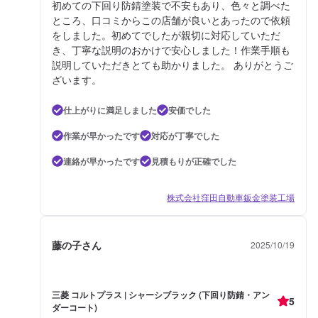
初めての下回り防錆塗装で不安もあり、色々と調べた
ところ、口コミからこの店舗が良いとあったので依頼
をしました。初めてでしたが親切に対応していただ
き、丁寧な説明のおかけで安心しました！作業手順も
説明していただきとても助かりました。 ありがとうご
ざいます。
仕上がりに満足しました
安価でした
作業が早かったです
対応が丁寧でした
連絡が早かったです
見積もりが正確でした
株式会社窪田自動車鈑金塗装工場
藤の子さん
2025/10/19
三菱 コルトプラス | シャーシブラック (下回り防錆・アン
5
ダーコート)