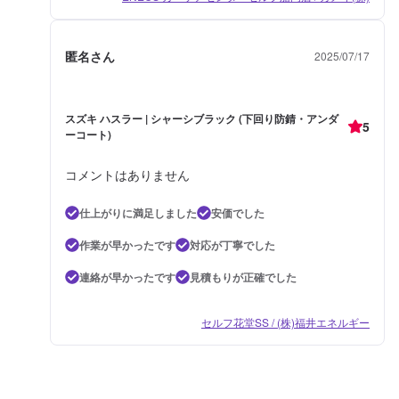
匿名さん
2025/07/17
スズキ ハスラー | シャーシブラック (下回り防錆・アンダ
5
ーコート)
コメントはありません
仕上がりに満足しました
安価でした
作業が早かったです
対応が丁寧でした
連絡が早かったです
見積もりが正確でした
セルフ花堂SS / (株)福井エネルギー