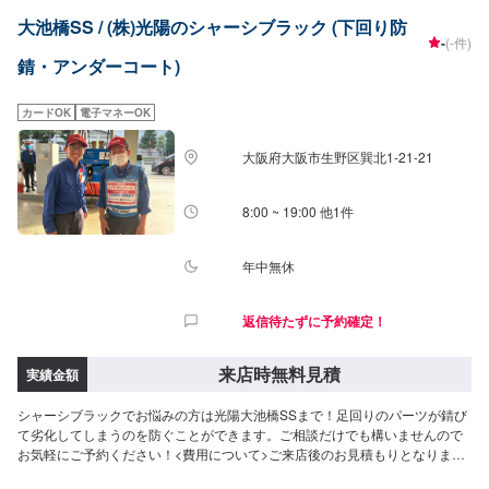
大池橋SS / (株)光陽のシャーシブラック (下回り防
-
(-件)
錆・アンダーコート)
カードOK
電子マネーOK
大阪府大阪市生野区巽北1-21-21
8:00 ~ 19:00 他1件
年中無休
返信待たずに予約確定！
来店時無料見積
実績金額
シャーシブラックでお悩みの方は光陽大池橋SSまで！足回りのパーツが錆び
て劣化してしまうのを防ぐことができます。ご相談だけでも構いませんので
お気軽にご予約ください！<費用について>ご来店後のお見積もりとなりま
す。