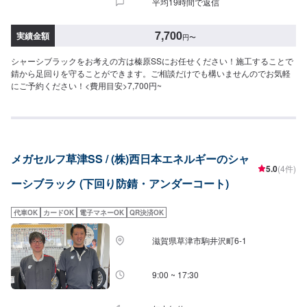
平均19時間で返信
7,700
実績金額
円
〜
シャーシブラックをお考えの方は榛原SSにお任せください！施工することで
錆から足回りを守ることができます。ご相談だけでも構いませんのでお気軽
にご予約ください！<費用目安>7,700円~
メガセルフ草津SS / (株)西日本エネルギーのシャ
5.0
(4件)
ーシブラック (下回り防錆・アンダーコート)
代車OK
カードOK
電子マネーOK
QR決済OK
滋賀県草津市駒井沢町6-1
9:00 ~ 17:30