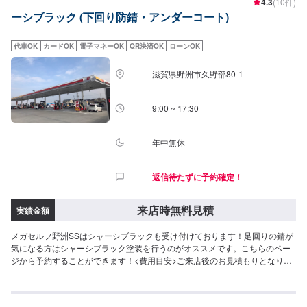
4.3
(10件)
ーシブラック (下回り防錆・アンダーコート)
代車OK
カードOK
電子マネーOK
QR決済OK
ローンOK
滋賀県野洲市久野部80-1
9:00 ~ 17:30
年中無休
返信待たずに予約確定！
来店時無料見積
実績金額
メガセルフ野洲SSはシャーシブラックも受け付けております！足回りの錆が
気になる方はシャーシブラック塗装を行うのがオススメです。こちらのペー
ジから予約することができます！<費用目安>ご来店後のお見積もりとなりま
す。