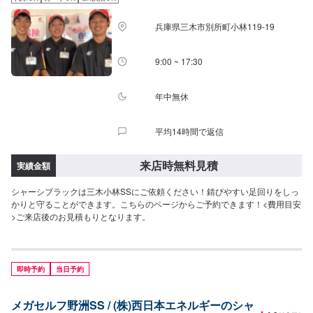
兵庫県三木市別所町小林119-19
9:00 ~ 17:30
年中無休
平均14時間で返信
来店時無料見積
実績金額
シャーシブラックは三木小林SSにご依頼ください！錆びやすい足回りをしっ
かりと守ることができます。こちらのページからご予約できます！<費用目安
>ご来店後のお見積もりとなります。
即時予約
当日予約
メガセルフ野洲SS / (株)西日本エネルギーのシャ