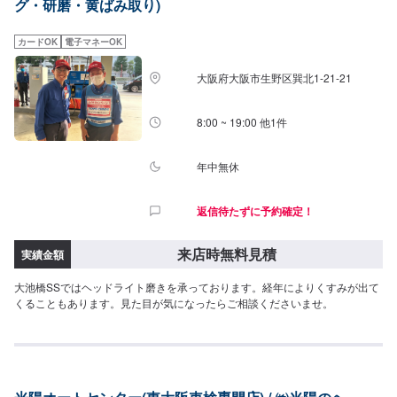
グ・研磨・黄ばみ取り)
カードOK
電子マネーOK
大阪府大阪市生野区巽北1-21-21
8:00 ~ 19:00 他1件
年中無休
返信待たずに予約確定！
来店時無料見積
実績金額
大池橋SSではヘッドライト磨きを承っております。経年によりくすみが出て
くることもあります。見た目が気になったらご相談くださいませ。