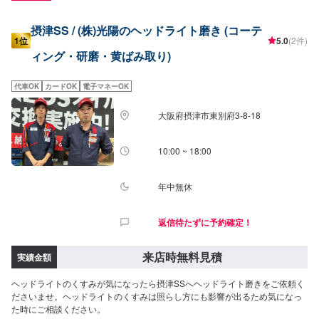
摂津SS / (株)光陽のヘッドライト磨き (コーテ
1位
5.0
(2件)
ィング・研磨・黄ばみ取り)
代車OK
カードOK
電子マネーOK
大阪府摂津市東別府3-8-18
10:00 ~ 18:00
年中無休
返信待たずに予約確定！
来店時無料見積
実績金額
ヘッドライトのくすみが気になったら摂津SSへヘッドライト磨きをご依頼く
ださいませ。ヘッドライトのくすみは照らし方にも影響が出るため気になっ
た時にご相談ください。