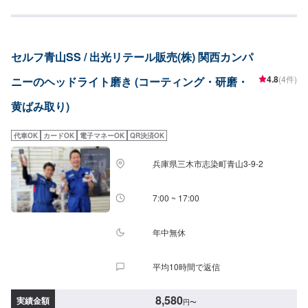
セルフ青山SS / 出光リテール販売(株) 関西カンパ
4.8
(4件)
ニーのヘッドライト磨き (コーティング・研磨・
黄ばみ取り)
代車OK
カードOK
電子マネーOK
QR決済OK
兵庫県三木市志染町青山3-9-2
7:00 ~ 17:00
年中無休
平均10時間で返信
8,580
実績金額
円
〜