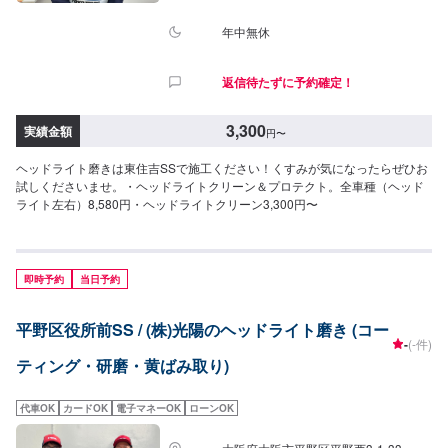
年中無休
返信待たずに予約確定！
3,300
実績金額
円
〜
ヘッドライト磨きは東住吉SSで施工ください！くすみが気になったらぜひお
試しくださいませ。・ヘッドライトクリーン＆プロテクト。全車種（ヘッド
ライト左右）8,580円・ヘッドライトクリーン3,300円〜
即時予約
当日予約
平野区役所前SS / (株)光陽のヘッドライト磨き (コー
-
(-件)
ティング・研磨・黄ばみ取り)
代車OK
カードOK
電子マネーOK
ローンOK