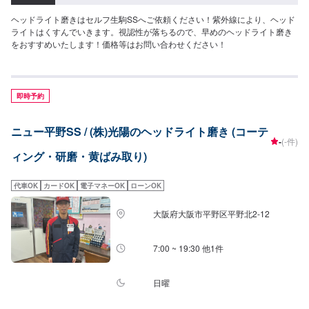
ヘッドライト磨きはセルフ生駒SSへご依頼ください！紫外線により、ヘッド
ライトはくすんでいきます。視認性が落ちるので、早めのヘッドライト磨き
をおすすめいたします！価格等はお問い合わせください！
即時予約
ニュー平野SS / (株)光陽のヘッドライト磨き (コーテ
-
(-件)
ィング・研磨・黄ばみ取り)
代車OK
カードOK
電子マネーOK
ローンOK
大阪府大阪市平野区平野北2-12
7:00 ~ 19:30 他1件
日曜