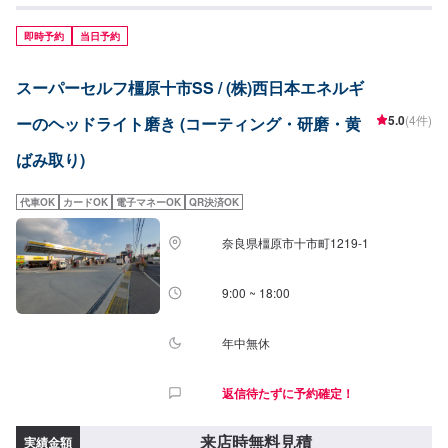
黄ばみを取り除いた後に前後全てのレンズをコーティングいたします。軽自
動車：9,770円普通車：11,300円
即時予約
当日予約
スーパーセルフ橿原十市SS / (株)西日本エネルギ
5.0
(4件)
ーのヘッドライト磨き (コーティング・研磨・黄
ばみ取り)
代車OK
カードOK
電子マネーOK
QR決済OK
奈良県橿原市十市町1219-1
9:00 ~ 18:00
年中無休
返信待たずに予約確定！
来店時無料見積
実績金額