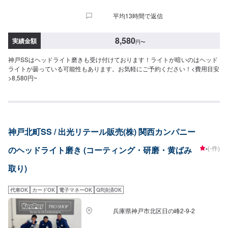
平均13時間で返信
8,580
実績金額
円
〜
神戸SSはヘッドライト磨きも受け付けております！ライトが暗いのはヘッド
ライトが曇っている可能性もあります。お気軽にご予約ください！<費用目安
>8,580円~
神戸北町SS / 出光リテール販売(株) 関西カンパニー
-
(-件)
のヘッドライト磨き (コーティング・研磨・黄ばみ
取り)
代車OK
カードOK
電子マネーOK
QR決済OK
兵庫県神戸市北区日の峰2-9-2