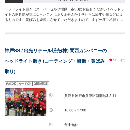
ヘッドライト磨きはスーパーセルフ橿原十市SSにお任せください！ヘッドラ
イトの器具隅が気になったことはありませんか？それらは経年や傷などによ
るものです。黄ばみを綺麗にさせていただきますので、まず一度ご相談くだ
さい！価格等はお問い合わせください！
神戸SS / 出光リテール販売(株) 関西カンパニーの
5.0
(3件)
ヘッドライト磨き (コーティング・研磨・黄ばみ
取り)
代車OK
カードOK
QR決済OK
兵庫県神戸市兵庫区新開地3-2-11
10:00 ~ 17:00
年中無休