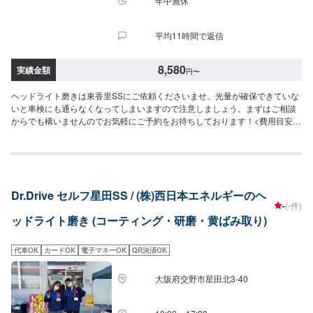
年中無休
平均11時間で返信
8,580
実績金額
円
〜
ヘッドライト磨きは東香里SSにご依頼くださいませ。光量が確保できていな
いと車検にも通らなくなってしまいますので注意しましょう。まずはご相談
からでも構いませんのでお気軽にご予約をお待ちしております！<費用目安
>8,580円~
Dr.Drive セルフ星田SS / (株)西日本エネルギーのヘ
-
(-件)
ッドライト磨き (コーティング・研磨・黄ばみ取り)
代車OK
カードOK
電子マネーOK
QR決済OK
大阪府交野市星田北3-40