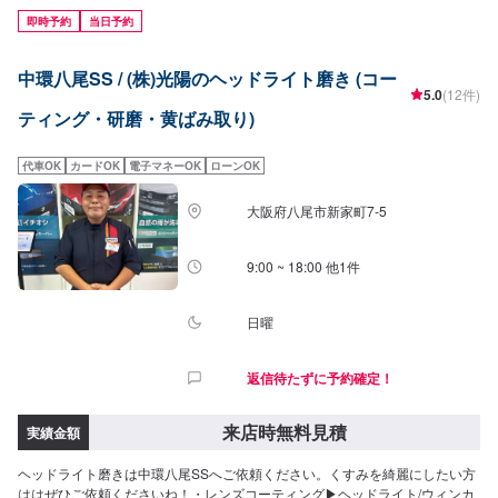
即時予約
当日予約
中環八尾SS / (株)光陽のヘッドライト磨き (コー
5.0
(12件)
ティング・研磨・黄ばみ取り)
代車OK
カードOK
電子マネーOK
ローンOK
大阪府八尾市新家町7-5
9:00 ~ 18:00 他1件
日曜
返信待たずに予約確定！
来店時無料見積
実績金額
ヘッドライト磨きは中環八尾SSへご依頼ください。くすみを綺麗にしたい方
ははぜひご依頼くださいね！・レンズコーティング▶︎ヘッドライト/ウィンカ