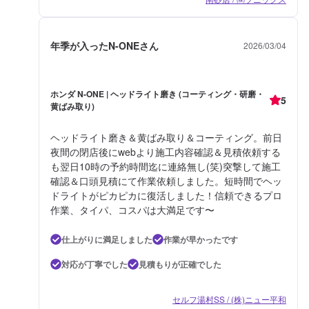
年季が入ったN-ONEさん
2026/03/04
ホンダ N-ONE | ヘッドライト磨き (コーティング・研磨・
5
黄ばみ取り)
ヘッドライト磨き＆黄ばみ取り＆コーティング。前日
夜間の閉店後にwebより施工内容確認＆見積依頼する
も翌日10時の予約時間迄に連絡無し(笑)突撃して施工
確認＆口頭見積にて作業依頼しました。短時間でヘッ
ドライトがピカピカに復活しました！信頼できるプロ
作業、タイパ、コスパは大満足です〜
仕上がりに満足しました
作業が早かったです
対応が丁寧でした
見積もりが正確でした
セルフ湯村SS / (株)ニュー平和