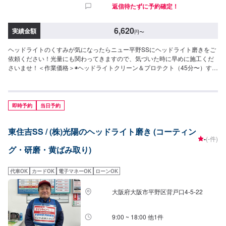
返信待たずに予約確定！
6,620
実績金額
円
〜
ヘッドライトのくすみが気になったらニュー平野SSにヘッドライト磨きをご
依頼ください！光量にも関わってきますので、気づいた時に早めに施工くだ
さいませ！＜作業価格＞◉ヘッドライトクリーン＆プロテクト（45分〜）すで
に黄ばんでしまったレンズを綺麗にします。全車種（ヘッドライト左右）
8,580円◉レンズコーティング（50分〜）専用のガラス被膜でライトレンズを
しっかり守ります。普通車8,190円軽自動車6,620円※一部対応できない車種
もございます。
即時予約
当日予約
東住吉SS / (株)光陽のヘッドライト磨き (コーティン
-
(-件)
グ・研磨・黄ばみ取り)
代車OK
カードOK
電子マネーOK
ローンOK
大阪府大阪市平野区背戸口4-5-22
9:00 ~ 18:00 他1件