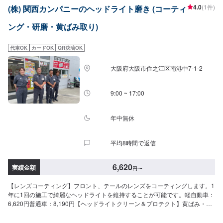
4.0
(1件)
(株) 関西カンパニーのヘッドライト磨き (コーティ
ング・研磨・黄ばみ取り)
代車OK
カードOK
QR決済OK
大阪府大阪市住之江区南港中7-1-2
9:00 ~ 17:00
年中無休
平均8時間で返信
6,620
実績金額
円
〜
【レンズコーティング】フロント、テールのレンズをコーティングします。1
年に1回の施工で綺麗なヘッドライトを維持することが可能です。軽自動車：
6,620円普通車：8,190円【ヘッドライトクリーン＆プロテクト】黄ばみ・く
すみを取り除きます。全車種：8,580円作業時間：45分〜【レンズコーティ
ング＋ヘッドライトクリーン＆プロテクトセット】ヘッドライトのくすみ、