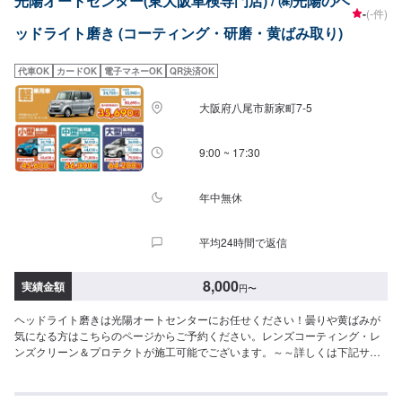
光陽オートセンター(東大阪車検専門店) / ㈱光陽のヘ
-
(-件)
ッドライト磨き (コーティング・研磨・黄ばみ取り)
代車OK
カードOK
電子マネーOK
QR決済OK
大阪府八尾市新家町7-5
9:00 ~ 17:30
年中無休
平均24時間で返信
8,000
実績金額
円
〜
ヘッドライト磨きは光陽オートセンターにお任せください！曇りや黄ばみが
気になる方はこちらのページからご予約ください。レンズコーティング・レ
ンズクリーン＆プロテクトが施工可能でございます。～～詳しくは下記サイ
トから～～検索⇒【カーコーティングファクトリー東大阪】https://xn--
dckpqk9gtm5bb7563ge43aho1i.jp/