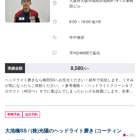
大阪府大阪市福島区福島6-14-1大塚梅
田ビル
8:00 ~ 19:00 他1件
年中無休
平均24時間で返信
8,580
実績金額
円
〜
ヘッドライト磨きなら梅田SSへお任せください！経年で劣化します。くすみ
が気になったらご依頼ください。＜参考価格＞・ヘッドライトクリーン＆プ
ロテクト（45分〜）すでに黄ばんでしまったレンズを綺麗にします。全車種
（ヘッドライト左右）8,580円
即時予約
当日予約
大池橋SS / (株)光陽のヘッドライト磨き (コーティン
-
(-件)