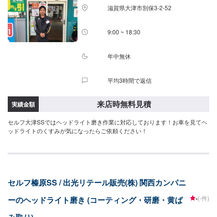
滋賀県大津市別保3-2-52
9:00 ~ 18:30
年中無休
平均3時間で返信
来店時無料見積
実績金額
セルフ大津SSではヘッドライト磨き作業に対応しております！お車を見てヘ
ッドライトのくすみが気になったらご依頼ください！
セルフ榛原SS / 出光リテール販売(株) 関西カンパニ
-
(-件)
ーのヘッドライト磨き (コーティング・研磨・黄ば