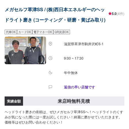
メガセルフ草津SS / (株)西日本エネルギーのヘッ
5.0
(4件)
ドライト磨き (コーティング・研磨・黄ばみ取り)
代車OK
カードOK
電子マネーOK
QR決済OK
滋賀県草津市駒井沢町6-1
9:00 ~ 17:30
年中無休
返信の早い店舗です
来店時無料見積
実績金額
ヘッドライト磨きの依頼は、ぜひメガセルフ草津SSへ！ヘッドライトのくす
みが気になった際には一度お試しください！綺麗に磨かせていただきます。
価格等はぜひお問い合わせください！