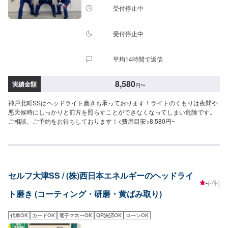
受付停止中
受付停止中
平均14時間で返信
8,580
実績金額
円
〜
神戸北町SSはヘッドライト磨きも承っております！ライトのくもりは夜間や
悪天候時にしっかりと前方を照らすことができなくなってしまい危険です。
ご相談、ご予約をお待ちしております！<費用目安>8,580円~
セルフ大津SS / (株)西日本エネルギーのヘッドライ
-
(-件)
ト磨き (コーティング・研磨・黄ばみ取り)
代車OK
カードOK
電子マネーOK
QR決済OK
ローンOK