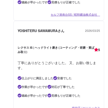
連絡が早かったです
見積もりが正確でした
セルフ港南台SS / 昭和礦油株式会社
YOSHITERU SAWAMURAさん
2026/03/25
レクサス IS | ヘッドライト磨き (コーティング・研磨・黄ば
5
み取り)
丁寧にありがとうございました。 又、お願い致しま
す。
仕上がりに満足しました
安価でした
作業が早かったです
対応が丁寧でした
連絡が早かったです
見積もりが正確でした
南砂店 / ㈱ソニックス