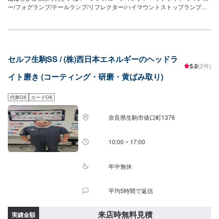
ー/フォグランプ/テールランプ/リフレクター/ハイマウントストップランプ
8,430円・ヘッドライト8,830円・ヘッドライト・レンズセット11,630円
セルフ生駒SS / (株)西日本エネルギーのヘッドラ
5.0
(2件)
イト磨き (コーティング・研磨・黄ばみ取り)
代車OK
カードOK
奈良県生駒市俵口町1376
10:00 ~ 17:00
年中無休
平均5時間で返信
来店時無料見積
実績金額