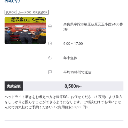
み取り)
代車OK
カードOK
QR決済OK
奈良県宇陀市榛原萩原元玉小西2460番
地4
9:00 ~ 17:00
年中無休
平均19時間で返信
8,580
実績金額
円
〜
ヘッドライト磨きをお考えの方は榛原SSにお任せください！夜間により前方
をしっかりと照らすことができるようになります。ご相談だけでも構いませ
んのでお気軽にご予約ください！<費用目安>8,580円~