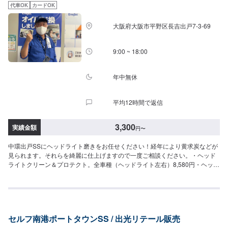
代車OK
カードOK
大阪府大阪市平野区長吉出戸7-3-69
9:00 ~ 18:00
年中無休
平均12時間で返信
3,300
実績金額
円
〜
中環出戸SSにヘッドライト磨きをお任せください！経年により黄求炭などが
見られます。それらを綺麗に仕上げますので一度ご相談ください。・ヘッド
ライトクリーン＆プロテクト。全車種（ヘッドライト左右）8,580円・ヘッド
ライトクリーン3,300円〜
セルフ南港ポートタウンSS / 出光リテール販売