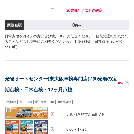
返信待たずに予約確定！
0
実績金額
円
〜
日常点検をお考えの方はぜひ境川SSへお任せください！普段の運転で気にな
ることなどもお気軽にご相談くださいね。【点検料金】日常点検（5〜10
分）0円
光陽オートセンター(東大阪車検専門店) / ㈱光陽の定
-
(-件)
期点検・日常点検・12ヶ月点検
代車OK
カードOK
電子マネーOK
QR決済OK
大阪府八尾市新家町7-5
9:00 ~ 17:30