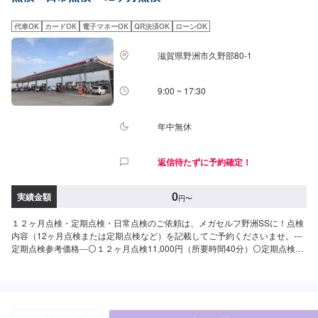
代車OK
カードOK
電子マネーOK
QR決済OK
ローンOK
滋賀県野洲市久野部80-1
9:00 ~ 17:30
年中無休
返信待たずに予約確定！
0
実績金額
円
〜
１２ヶ月点検・定期点検・日常点検のご依頼は、メガセルフ野洲SSに！点検
内容（12ヶ月点検または定期点検など）を記載してご予約くださいませ。---
定期点検参考価格---⚪１２ヶ月点検11,000円（所要時間40分）⚪定期点検
3,300円（所要時間20分）⚪︎日常点検無料（所要時間10分）お車のお悩みな
どもぜひご相談ください。