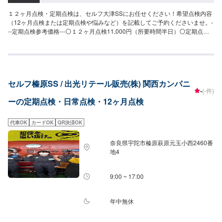
１２ヶ月点検・定期点検は、セルフ大津SSにお任せください！希望点検内容
（12ヶ月点検または定期点検や悩みなど）を記載してご予約くださいませ。-
--定期点検参考価格---⚪１２ヶ月点検11,000円（所要時間半日）⚪定期点検
6,600円（所要時間60分）お車のお悩みなどもぜひご相談ください。
セルフ榛原SS / 出光リテール販売(株) 関西カンパニ
-
(-件)
ーの定期点検・日常点検・12ヶ月点検
代車OK
カードOK
QR決済OK
奈良県宇陀市榛原萩原元玉小西2460番
地4
9:00 ~ 17:00
年中無休