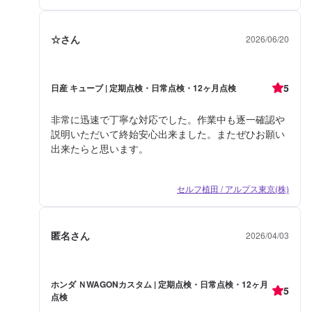
☆さん
2026/06/20
5
日産 キューブ | 定期点検・日常点検・12ヶ月点検
非常に迅速で丁寧な対応でした。作業中も逐一確認や
説明いただいて終始安心出来ました。またぜひお願い
出来たらと思います。
セルフ植田 / アルプス東京(株)
匿名さん
2026/04/03
ホンダ ＮWAGONカスタム | 定期点検・日常点検・12ヶ月
5
点検