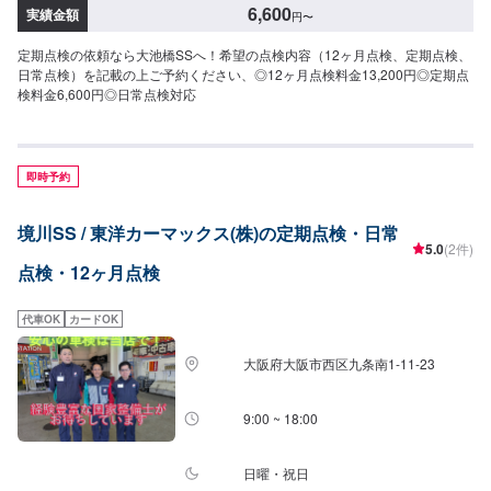
6,600
実績金額
円
〜
定期点検の依頼なら大池橋SSへ！希望の点検内容（12ヶ月点検、定期点検、
日常点検）を記載の上ご予約ください、◎12ヶ月点検料金13,200円◎定期点
検料金6,600円◎日常点検対応
即時予約
境川SS / 東洋カーマックス(株)の定期点検・日常
5.0
(2件)
点検・12ヶ月点検
代車OK
カードOK
大阪府大阪市西区九条南1-11-23
9:00 ~ 18:00
日曜・祝日