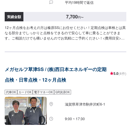
平均19時間で返信
7,700
実績金額
円
〜
12ヶ月点検をお考えの方は榛原SSにお任せください！定期点検は車検とは異
なる部分までしっかりと点検をできるので安心して車に乗ることができま
す。ご相談だけでも構いませんのでお気軽にご予約ください！<費用目安>12
ヶ月点検11,000円~目安時間60分~6ヶ月点検7,700円~作業時間30分~
メガセルフ草津SS / (株)西日本エネルギーの定期
5.0
(4件)
点検・日常点検・12ヶ月点検
代車OK
カードOK
電子マネーOK
QR決済OK
滋賀県草津市駒井沢町6-1
9:00 ~ 17:30