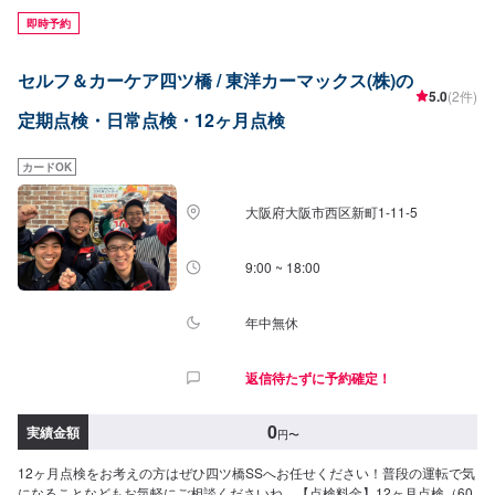
即時予約
セルフ＆カーケア四ツ橋 / 東洋カーマックス(株)の
5.0
(2件)
定期点検・日常点検・12ヶ月点検
カードOK
大阪府大阪市西区新町1-11-5
9:00 ~ 18:00
年中無休
返信待たずに予約確定！
0
実績金額
円
〜
12ヶ月点検をお考えの方はぜひ四ツ橋SSへお任せください！普段の運転で気
になることなどもお気軽にご相談くださいね。【点検料金】12ヶ月点検（60