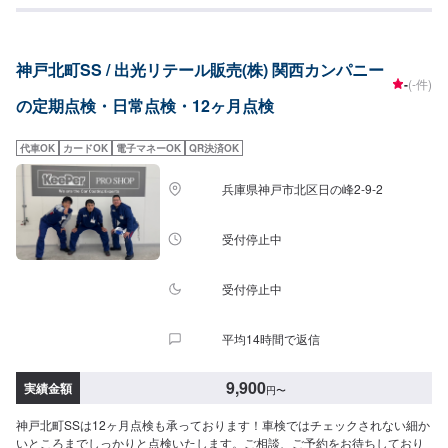
神戸北町SS / 出光リテール販売(株) 関西カンパニー
-
(-件)
の定期点検・日常点検・12ヶ月点検
代車OK
カードOK
電子マネーOK
QR決済OK
兵庫県神戸市北区日の峰2-9-2
受付停止中
受付停止中
平均14時間で返信
9,900
実績金額
円
〜
神戸北町SSは12ヶ月点検も承っております！車検ではチェックされない細か
いところまでしっかりと点検いたします。ご相談、ご予約をお待ちしており