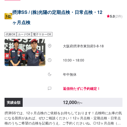
摂津SS / (株)光陽の定期点検・日常点検・12
1位
5.0
(2件)
ヶ月点検
代車OK
カードOK
電子マネーOK
大阪府摂津市東別府3-8-18
10:00 ~ 18:00
年中無休
返信待たずに予約確定！
12,000
実績金額
円
〜
摂津SSでは、12ヶ月点検のご依頼をお待ちしております！点検時にお車の気
になる箇所があれば、ぜひご相談ください！12ヶ月点検・定期点検・日常点
検のうちご希望の点検を記載のうえ、ご予約くださいね。◎12ヶ月点検（所