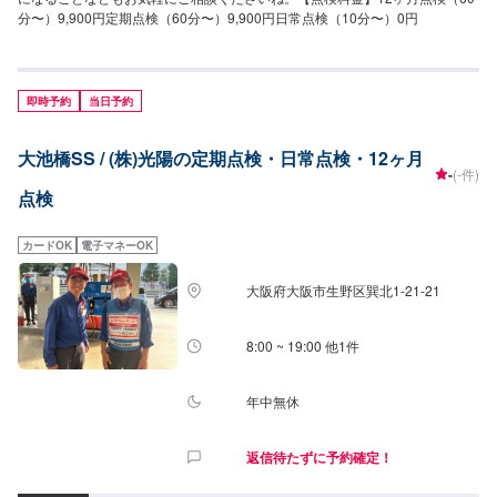
分〜）9,900円定期点検（60分〜）9,900円日常点検（10分〜）0円
即時予約
当日予約
大池橋SS / (株)光陽の定期点検・日常点検・12ヶ月
-
(-件)
点検
カードOK
電子マネーOK
大阪府大阪市生野区巽北1-21-21
8:00 ~ 19:00 他1件
年中無休
返信待たずに予約確定！