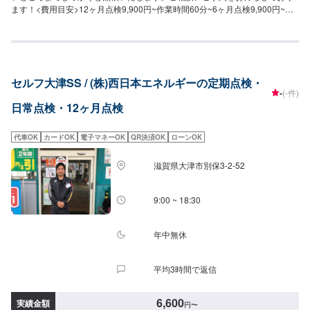
ます！<費用目安>12ヶ月点検9,900円~作業時間60分~6ヶ月点検9,900円~作
業時間60分~
セルフ大津SS / (株)西日本エネルギーの定期点検・
-
(-件)
日常点検・12ヶ月点検
代車OK
カードOK
電子マネーOK
QR決済OK
ローンOK
滋賀県大津市別保3-2-52
9:00 ~ 18:30
年中無休
平均3時間で返信
6,600
実績金額
円
〜