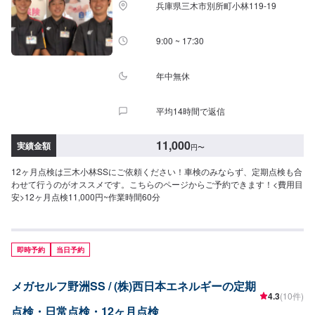
兵庫県三木市別所町小林119-19
9:00 ~ 17:30
年中無休
平均14時間で返信
11,000
実績金額
円
〜
12ヶ月点検は三木小林SSにご依頼ください！車検のみならず、定期点検も合
わせて行うのがオススメです。こちらのページからご予約できます！<費用目
安>12ヶ月点検11,000円~作業時間60分
即時予約
当日予約
メガセルフ野洲SS / (株)西日本エネルギーの定期
4.3
(10件)
点検・日常点検・12ヶ月点検