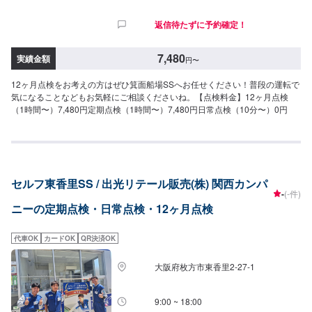
返信待たずに予約確定！
7,480
実績金額
円
〜
12ヶ月点検をお考えの方はぜひ箕面船場SSへお任せください！普段の運転で
気になることなどもお気軽にご相談くださいね。【点検料金】12ヶ月点検
（1時間〜）7,480円定期点検（1時間〜）7,480円日常点検（10分〜）0円
セルフ東香里SS / 出光リテール販売(株) 関西カンパ
-
(-件)
ニーの定期点検・日常点検・12ヶ月点検
代車OK
カードOK
QR決済OK
大阪府枚方市東香里2-27-1
9:00 ~ 18:00