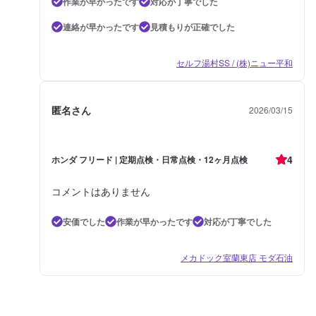
作業が早かったです
対応が丁寧でした
連絡が早かったです
見積もりが正確でした
セルフ湯村SS / (株)ニュー平和
匿名さん
2026/03/15
4
ホンダ フリード | 定期点検・日常点検・12ヶ月点検
コメントはありません
安価でした
作業が早かったです
対応が丁寧でした
メカドック室蘭東店 モダ石油