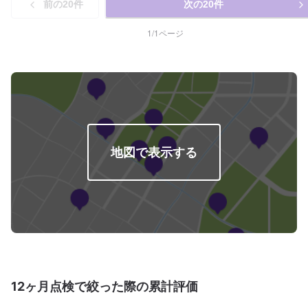
前の
20
件
次の
20
件
1
/
1
ページ
地図で表示する
12ヶ月点検で絞った際の累計評価