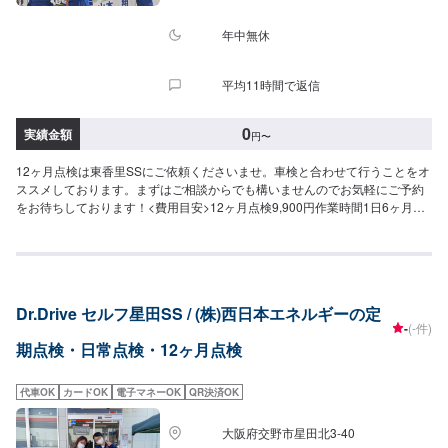
年中無休
平均11時間で返信
0
実績金額
円
〜
12ヶ月点検は東香里SSにご依頼くださいませ。車検と合わせて行うことをオ
ススメしております。まずはご相談からでも構いませんのでお気軽にご予約
をお待ちしております！<費用目安>12ヶ月点検9,900円作業時間1日6ヶ月点
検0円作業時間20分日常点検0円作業時間20分
Dr.Drive セルフ星田SS / (株)西日本エネルギーの定
-
(-件)
期点検・日常点検・12ヶ月点検
代車OK
カードOK
電子マネーOK
QR決済OK
大阪府交野市星田北3-40