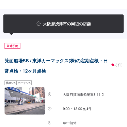
要時間：半日～１日）点検基本料金￥13,200-(税込)※点検後、交換推奨部品
等が出た場合は別途お見積り致します。※定期点検や日常点検も承っておりま
す。ぜひご予約ください！※一部輸入車・大型車両・トラック等は作業不可の
場合がございます。
大阪府摂津市の周辺の店舗
即時予約
箕面船場SS / 東洋カーマックス(株)の定期点検・日
-
(-件)
常点検・12ヶ月点検
代車OK
カードOK
大阪府箕面市船場東3-11-2
9:00 ~ 18:00 他1件
年中無休