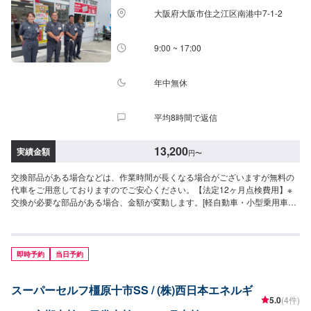
大阪府大阪市住之江区南港中7-1-2
9:00 ~ 17:00
年中無休
平均8時間で返信
13,200
実績金額
円
〜
交換部品がある場合などは、作業時間が長くなる場合がございますが無料の
代車をご用意しておりますのでご安心ください。【法定12ヶ月点検費用】※
交換が必要な部品がある場合、金額が変動します。[軽自動車・小型乗用車・
大型乗用車]13,200円[輸入車]24,200円【法定3ヶ月・6ヶ月点検費用】※交換
が必要な部品がある場合、金額が変動します。[小型乗用車・大型乗用車・小
型貨物]13,200円[輸入車]24,200円[ダブルタイヤ・トラック]35,200円【コン
ピュータ診断(OBD)】3,300円〜
即時予約
当日予約
スーパーセルフ橿原十市SS / (株)西日本エネルギ
5.0
(4件)