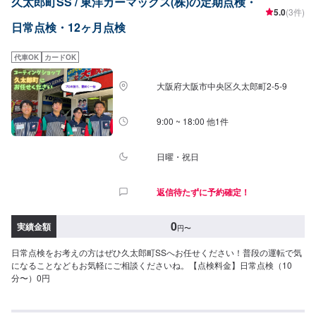
久太郎町SS / 東洋カーマックス(株)の定期点検・
5.0
(3件)
日常点検・12ヶ月点検
代車OK
カードOK
大阪府大阪市中央区久太郎町2-5-9
9:00 ~ 18:00 他1件
日曜・祝日
返信待たずに予約確定！
0
実績金額
円
〜
日常点検をお考えの方はぜひ久太郎町SSへお任せください！普段の運転で気
になることなどもお気軽にご相談くださいね。【点検料金】日常点検（10
分〜）0円