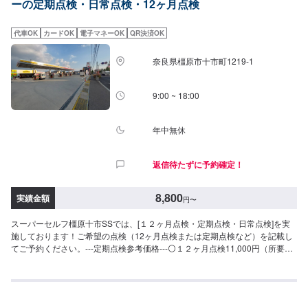
ーの定期点検・日常点検・12ヶ月点検
代車OK
カードOK
電子マネーOK
QR決済OK
奈良県橿原市十市町1219-1
9:00 ~ 18:00
年中無休
返信待たずに予約確定！
8,800
実績金額
円
〜
スーパーセルフ橿原十市SSでは、[１２ヶ月点検・定期点検・日常点検]を実
施しております！ご希望の点検（12ヶ月点検または定期点検など）を記載し
てご予約ください。---定期点検参考価格---⚪１２ヶ月点検11,000円（所要時
間60分）⚪定期点検5,500円（所要時間60分）⚪︎日常点検無料（所要時間20
分）質問等も随時受け付けております。