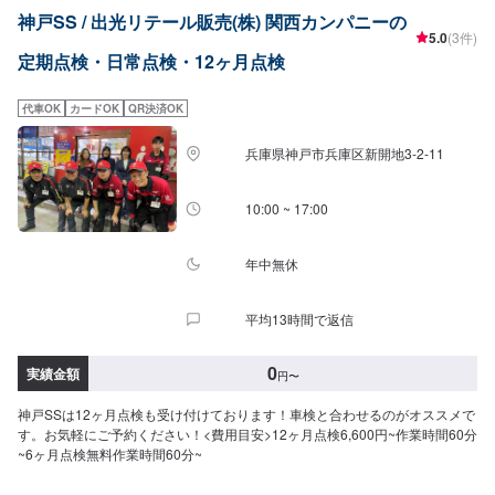
神戸SS / 出光リテール販売(株) 関西カンパニーの
5.0
(3件)
定期点検・日常点検・12ヶ月点検
代車OK
カードOK
QR決済OK
兵庫県神戸市兵庫区新開地3-2-11
10:00 ~ 17:00
年中無休
平均13時間で返信
0
実績金額
円
〜
神戸SSは12ヶ月点検も受け付けております！車検と合わせるのがオススメで
す。お気軽にご予約ください！<費用目安>12ヶ月点検6,600円~作業時間60分
~6ヶ月点検無料作業時間60分~