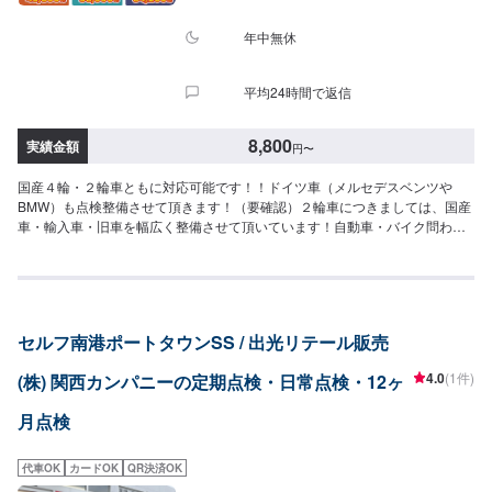
年中無休
平均24時間で返信
8,800
実績金額
円
〜
国産４輪・２輪車ともに対応可能です！！ドイツ車（メルセデスベンツや
BMW）も点検整備させて頂きます！（要確認）２輪車につきましては、国産
車・輸入車・旧車を幅広く整備させて頂いています！自動車・バイク問わず
お気軽にお問い合わせください。点検作業時間ですが要予約で約１時間を目
安としています。交換推奨部品等が出た場合は、お声掛けさせて頂いてから
お見積もりさせて頂きます。<<点検基本料金>>軽自動車小型車（～1,000
㎏）中型車（～1,500㎏）一律￥8,800-となっております。※税込みの金額で
す。※点検時に交換推奨部品が出た場合、お見積り・ご連絡をさせて頂きま
セルフ南港ポートタウンSS / 出光リテール販売
す。交換作業等は必ず、お客様からの許可を得てから行っております。
4.0
(1件)
(株) 関西カンパニーの定期点検・日常点検・12ヶ
月点検
代車OK
カードOK
QR決済OK