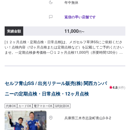
年中無休
返信の早い店舗です
11,000
実績金額
円
〜
[１２ヶ月点検・定期点検・日常点検]は、メガセルフ草津SSにご依頼くださ
い！点検内容（12ヶ月点検または定期点検など）を記載してご予約ください
ませ。---定期点検参考価格---⚪１２ヶ月点検11,000円（所要時間120分）⚪
定期点検3,300円（所要時間30分）⚪︎日常点検無料（所要時間20分）お車の
気になるところもぜひご相談ください。
セルフ青山SS / 出光リテール販売(株) 関西カンパ
4.8
(4件)
ニーの定期点検・日常点検・12ヶ月点検
代車OK
カードOK
電子マネーOK
QR決済OK
兵庫県三木市志染町青山3-9-2