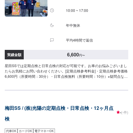
10:00 ~ 17:00
年中無休
平均4時間で返信
6,600
実績金額
円
〜
星田SSでは定期点検と日常点検の対応が可能です。お車のお悩みございまし
たらお気軽にお問い合わせください。[定期点検参考料金]・定期点検参考価格
6,600円（所要時間：30分）・日常点検無料（所要時間：10分）※疑問点など
は、予約時にご記載ください。
梅田SS / (株)光陽の定期点検・日常点検・12ヶ月点
-
(-件)
検
代車OK
カードOK
電子マネーOK