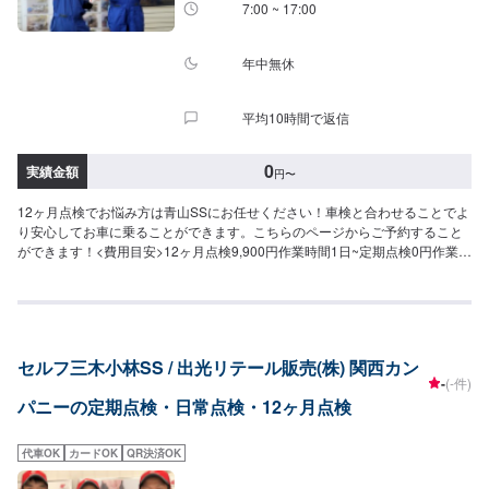
7:00 ~ 17:00
年中無休
平均10時間で返信
0
実績金額
円
〜
12ヶ月点検でお悩み方は青山SSにお任せください！車検と合わせることでよ
り安心してお車に乗ることができます。こちらのページからご予約すること
ができます！<費用目安>12ヶ月点検9,900円作業時間1日~定期点検0円作業時
間60分~日常点検0円作業時間30分~
セルフ三木小林SS / 出光リテール販売(株) 関西カン
-
(-件)
パニーの定期点検・日常点検・12ヶ月点検
代車OK
カードOK
QR決済OK