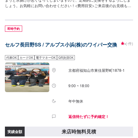
しょう。お気軽にお問い合わせください！<費用目安>ご来店後のお見積もり
となります。
即時予約
-
(-件)
セルフ長田野SS / アルプス小浜(株)のワイパー交換
代車OK
カードOK
電子マネーOK
QR決済OK
京都府福知山市東佳屋野町1878-1
9:00 ~ 18:00
年中無休
返信待たずに予約確定！
来店時無料見積
実績金額