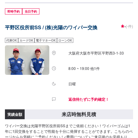
即時予約
当日予約
-
(-件)
平野区役所前SS / (株)光陽のワイパー交換
代車OK
カードOK
電子マネーOK
ローンOK
大阪府大阪市平野区平野西3-1-33
8:00 ~ 19:00 他1件
日曜
返信待たずに予約確定！
来店時無料見積
実績金額
ワイパー交換は光陽平野区役所前SSまでご依頼ください！ワイパーゴムは1
年に1回交換をすることで性能を十分に発揮することができます。こちらのペ
ージからお気軽にご予約ください！<費用について>ご来店後のお見積もりと