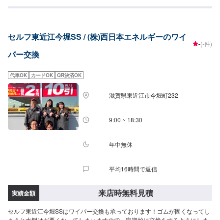
セルフ東近江今堀SS / (株)西日本エネルギーのワイ
-
(-件)
パー交換
代車OK
カードOK
QR決済OK
滋賀県東近江市今堀町232
9:00 ~ 18:30
年中無休
平均16時間で返信
来店時無料見積
実績金額
セルフ東近江今堀SSはワイパー交換も承っております！ゴムが固くなってし
まうと水捌けが悪くなってしまいますので、定期的に交換をするようにしま