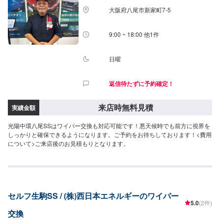
大阪府八尾市新家町7-5
9:00 ~ 18:00 他1件
日曜
返信待たずに予約確定！
来店時無料見積
実績金額
光陽中環八尾SSはワイパー交換も対応可能です！悪天候時でも前方に視界を
しっかりと確保できるようになります。ご予約をお待ちしております！<費用
について>ご来店後のお見積もりとなります。
セルフ生駒SS / (株)西日本エネルギーのワイパー
5.0
(2件)
交換