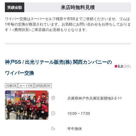
来店時無料見積
実績金額
ワイパー交換はスーパーセルフ橿原十市SSまでご依頼くださいませ。ゴムは
1年毎の交換が推奨されています。お気軽にお問い合わせをお待ちしておりま
す！<費用目安>ご来店後のお見積もりとなります。
神戸SS / 出光リテール販売(株) 関西カンパニーの
5.0
(3件)
ワイパー交換
代車OK
カードOK
QR決済OK
兵庫県神戸市兵庫区新開地3-2-11
10:00 ~ 17:00
年中無休