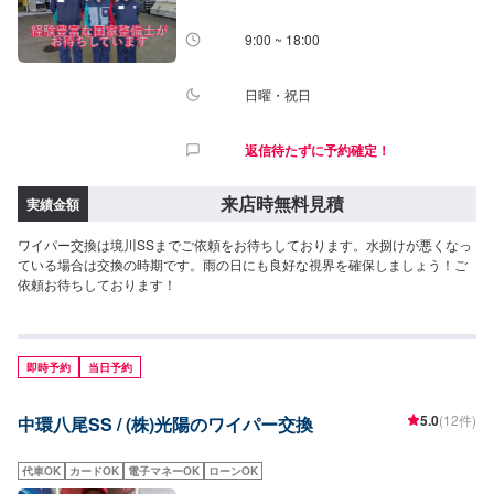
9:00 ~ 18:00
日曜・祝日
返信待たずに予約確定！
来店時無料見積
実績金額
ワイパー交換は境川SSまでご依頼をお待ちしております。水捌けが悪くなっ
ている場合は交換の時期です。雨の日にも良好な視界を確保しましょう！ご
依頼お待ちしております！
即時予約
当日予約
5.0
(12件)
中環八尾SS / (株)光陽のワイパー交換
代車OK
カードOK
電子マネーOK
ローンOK