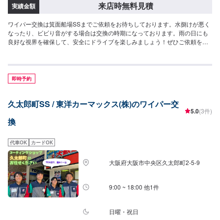
来店時無料見積
実績金額
ワイパー交換は箕面船場SSまでご依頼をお待ちしております。水捌けが悪く
なったり、ビビり音がする場合は交換の時期になっております。雨の日にも
良好な視界を確保して、安全にドライブを楽しみましょう！ぜひご依頼をお
待ちしております！
即時予約
久太郎町SS / 東洋カーマックス(株)のワイパー交
5.0
(3件)
換
代車OK
カードOK
大阪府大阪市中央区久太郎町2-5-9
9:00 ~ 18:00 他1件
日曜・祝日