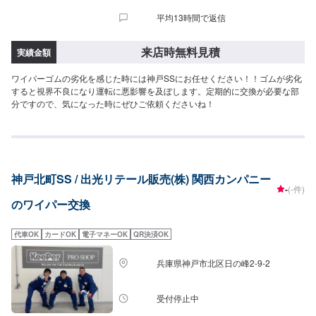
平均13時間で返信
来店時無料見積
実績金額
ワイパーゴムの劣化を感じた時には神戸SSにお任せください！！ゴムが劣化
すると視界不良になり運転に悪影響を及ぼします。定期的に交換が必要な部
分ですので、気になった時にぜひご依頼くださいね！
神戸北町SS / 出光リテール販売(株) 関西カンパニー
-
(-件)
のワイパー交換
代車OK
カードOK
電子マネーOK
QR決済OK
兵庫県神戸市北区日の峰2-9-2
受付停止中