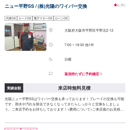
-
(-件)
ニュー平野SS / (株)光陽のワイパー交換
代車OK
カードOK
電子マネーOK
ローンOK
大阪府大阪市平野区平野北2-12
7:00 ~ 19:30 他1件
日曜
返信待たずに予約確定！
来店時無料見積
実績金額
光陽ニュー平野SSはワイパー交換も承っております！ブレードの交換も可能
です。雨水や汚れを除去できなくなってきたらしっかりと交換をしましょ
う。ご来店予約をお待ちしております！<費用について>ご来店後のお見積も
りとなります。