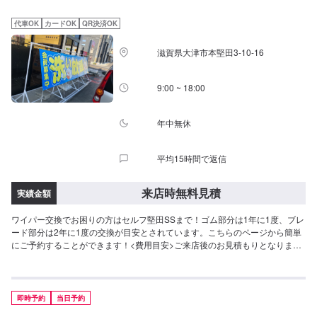
代車OK
カードOK
QR決済OK
滋賀県大津市本堅田3-10-16
9:00 ~ 18:00
年中無休
平均15時間で返信
来店時無料見積
実績金額
ワイパー交換でお困りの方はセルフ堅田SSまで！ゴム部分は1年に1度、ブレ
ード部分は2年に1度の交換が目安とされています。こちらのページから簡単
にご予約することができます！<費用目安>ご来店後のお見積もりとなりま
す。
即時予約
当日予約