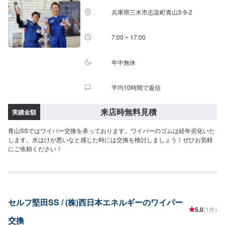
兵庫県三木市志染町青山3-9-2
7:00 ~ 17:00
年中無休
平均10時間で返信
来店時無料見積
実績金額
青山SSではワイパー交換を承っております。ワイパーのゴムは経年劣化いた
します。水はけが悪いなと感じた時には交換を検討しましょう！ぜひお気軽
にご依頼ください！
セルフ堅田SS / (株)西日本エネルギーのワイパー
5.0
(1件)
交換