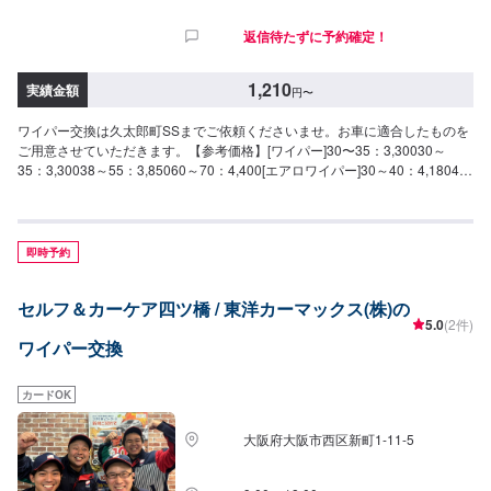
返信待たずに予約確定！
1,210
実績金額
円
〜
ワイパー交換は久太郎町SSまでご依頼くださいませ。お車に適合したものを
ご用意させていただきます。【参考価格】[ワイパー]30〜35：3,30030～
35：3,30038～55：3,85060～70：4,400[エアロワイパー]30～40：4,18043
～50：4,73053～55：4,81160～70：5,280[リア]28～30：3,30035～40：
3,300[ワイパーゴム]一律1,210円
即時予約
セルフ＆カーケア四ツ橋 / 東洋カーマックス(株)の
5.0
(2件)
ワイパー交換
カードOK
大阪府大阪市西区新町1-11-5