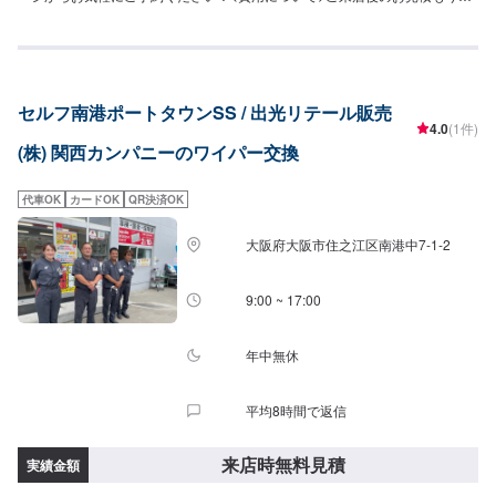
なります。
セルフ南港ポートタウンSS / 出光リテール販売
4.0
(1件)
(株) 関西カンパニーのワイパー交換
代車OK
カードOK
QR決済OK
大阪府大阪市住之江区南港中7-1-2
9:00 ~ 17:00
年中無休
平均8時間で返信
来店時無料見積
実績金額