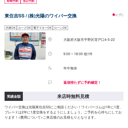
即時予約
当日予約
-
(-件)
東住吉SS / (株)光陽のワイパー交換
代車OK
カードOK
電子マネーOK
ローンOK
大阪府大阪市平野区背戸口4-5-22
9:00 ~ 18:00 他1件
年中無休
返信待たずに予約確定！
来店時無料見積
実績金額
ワイパー交換は光陽東住吉SSにご相談ください！ワイパーゴムは1年に1度、
ブレードは2年に1度交換をするようにしましょう。ご予約を心待ちにしてお
ります！<費用について>ご来店後のお見積もりとなります。