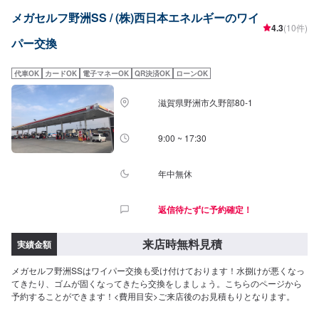
メガセルフ野洲SS / (株)西日本エネルギーのワイ
4.3
(10件)
パー交換
代車OK
カードOK
電子マネーOK
QR決済OK
ローンOK
滋賀県野洲市久野部80-1
9:00 ~ 17:30
年中無休
返信待たずに予約確定！
来店時無料見積
実績金額
メガセルフ野洲SSはワイパー交換も受け付けております！水捌けが悪くなっ
てきたり、ゴムが固くなってきたら交換をしましょう。こちらのページから
予約することができます！<費用目安>ご来店後のお見積もりとなります。