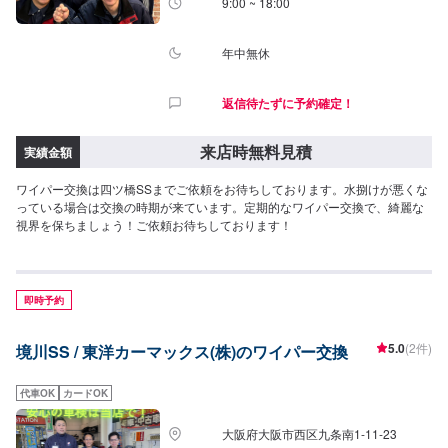
9:00 ~ 18:00
年中無休
返信待たずに予約確定！
来店時無料見積
実績金額
ワイパー交換は四ツ橋SSまでご依頼をお待ちしております。水捌けが悪くな
っている場合は交換の時期が来ています。定期的なワイパー交換で、綺麗な
視界を保ちましょう！ご依頼お待ちしております！
即時予約
5.0
(2件)
境川SS / 東洋カーマックス(株)のワイパー交換
代車OK
カードOK
大阪府大阪市西区九条南1-11-23