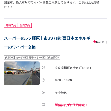
国産車、輸入車対応ワイパー多数ご用意しております。ご予約はお気軽
に！！
即時予約
当日予約
スーパーセルフ橿原十市SS / (株)西日本エネルギ
5.0
(4件)
ーのワイパー交換
代車OK
カードOK
電子マネーOK
QR決済OK
奈良県橿原市十市町1219-1
9:00 ~ 18:00
年中無休
返信待たずに予約確定！