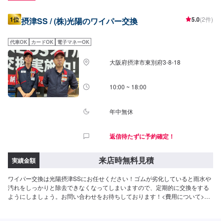
1位
5.0
(2件)
摂津SS / (株)光陽のワイパー交換
代車OK
カードOK
電子マネーOK
大阪府摂津市東別府3-8-18
10:00 ~ 18:00
年中無休
返信待たずに予約確定！
来店時無料見積
実績金額
ワイパー交換は光陽摂津SSにお任せください！ゴムが劣化していると雨水や
汚れをしっかりと除去できなくなってしまいますので、定期的に交換をする
ようにしましょう。お問い合わせをお待ちしております！<費用について>ご
来店後のお見積りとなります。