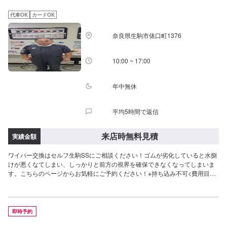
代車OK
カードOK
奈良県生駒市俵口町1376
10:00 ~ 17:00
年中無休
平均5時間で返信
来店時無料見積
実績金額
ワイパー交換はセルフ生駒SSにご相談ください！ゴムが劣化していると水捌
けが悪くなてしまい、しっかりと前方の視界を確保できなくなってしまいま
す。こちらのページからお気軽にご予約ください！※持ち込み不可<費用目安
>ご来店後のお見積もりとなります。
即時予約