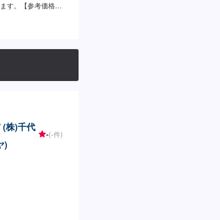
ます。【参考価格】
/ (株)千代
-
(-件)
)