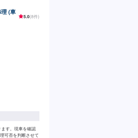
理 (車
5.0
(8件)
ります。現車を確認
理可否を判断させて