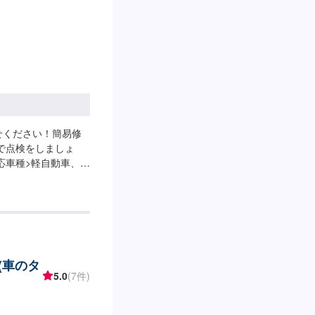
せください！簡易修
で点検をしましょ
応車種>軽自動車、普
ります。
(車のタ
5.0
(7件)