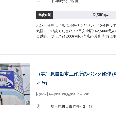
平均9時間で返信
2,500
実績金額
円
〜
パンク修理は当店にお任せください！15分程度
気軽にご相談ください！<目安金額>¥2,500(税
目以降、プラス¥1,000(税抜)当店の営業時間
AM７時30分よりPM18時00分までとなってお
みとなります。土曜日のみAM8時00分～PM16
ます。常時1～2名の整備士在中にてお車全般の
お気軽にお申し付けください。又、キャンペーン
引価格にて販売致しております。
（株）原自動車工作所のパンク修理 (
イヤ)
代車OK
カードOK
QR決済OK
ローンOK
埼玉県川口市赤井4-21-17