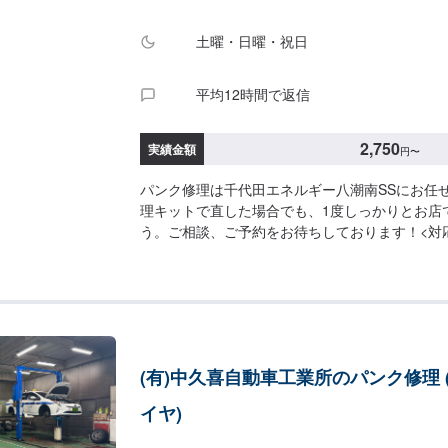
土曜・日曜・祝日
平均12時間で返信
2,750
実績金額
円
〜
パンク修理は千代田エネルギー八潮南SSにお任
理キットで直した場合でも、1度しっかりとお店
う。ご相談、ご予約をお待ちしております！<対
通車<費用について>ご来店後のお見積もりとな
(有)中久喜自動車工業所のパンク修理 
イヤ)