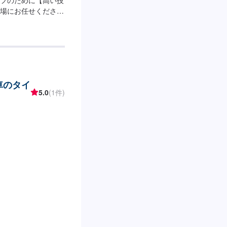
場にお任せくださ
ることで、不具合を
結果、安全のみなら
全国安心のネットワ
北海道から九州・沖縄
です。高い技術力、明
スをお約束いたしま
車のタイ
スがございますの
5.0
(1件)
はお客様負担となり
ます。【パーツにつ
の方▶️オファーにて
望の方▶️オファーに