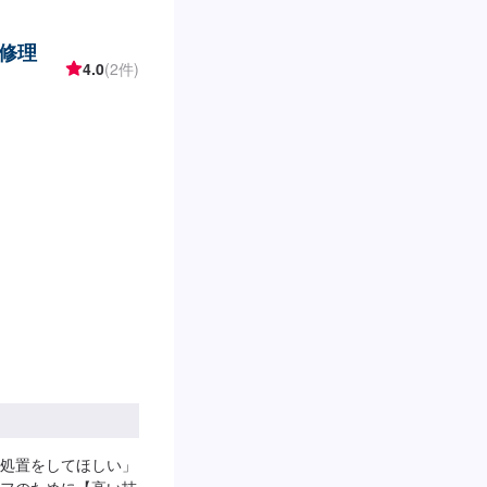
修理
4.0
(2件)
処置をしてほしい」
フのために【高い技