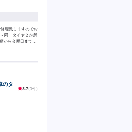
で修理致しますのでお
抜)～同一タイヤ２か所
は月曜から金曜日までは
ります、日祭日はお休
時00分までとなってい
整備、修理、交換など
等商品によっては割
車のタ
3.7
(3件)