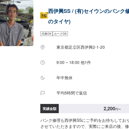
西伊興SS / (有)セイウンのパンク修
1位
のタイヤ)
代車OK
カードOK
東京都足立区西伊興2-1-20
9:00 ~ 18:00 他1件
年中無休
平均5時間で返信
2,200
実績金額
円
〜
パンク修理も西伊興SSにご予約をお待ちしてお
させていただきますので、実際にご来店の後、修