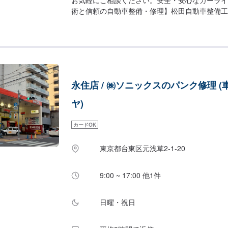
術と信頼の自動車整備・修理】松田自動車整備工
い。熟練したプロの目を通してお車をチェックす
早期発見し後々の深刻なトラブルを未然に防ぎ、
ず、経済的にもお得となることもあります。日本
ークDRPネットワーク加盟工場です！！DRPは
まで全国450社のネットワーク、統一サービス
解な見積り基準で、安心と信頼のカーメンテナン
永住店 / ㈱ソニックスのパンク修理 (
す。【代車について】代車の無料貸し出しサービ
で、ご希望の方はお申し付けください。※燃料代
ヤ)
ます。※状況により貸出できかねる場合がござい
いて】パーツ持ち込み・販売可能！持ち込み希望
カードOK
お車とパーツの詳細をお送りください。ご購入希
て車種情報をお送りください。
東京都台東区元浅草2-1-20
9:00 ~ 17:00 他1件
日曜・祝日