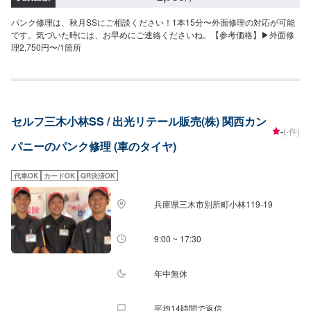
パンク修理は、秋月SSにご相談ください！1本15分〜外面修理の対応が可能
です。気づいた時には、お早めにご連絡くださいね。【参考価格】▶︎外面修
理2,750円〜/1箇所
セルフ三木小林SS / 出光リテール販売(株) 関西カン
-
(-件)
パニーのパンク修理 (車のタイヤ)
代車OK
カードOK
QR決済OK
兵庫県三木市別所町小林119-19
9:00 ~ 17:30
年中無休
平均14時間で返信