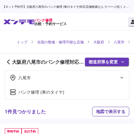
【ネット予約可】大阪府八尾市のパンク修理 (車のタイヤ)対応店舗検索なら (1ページ目) | メン
テモ
パンク修理
比較・予約サービス
トップ
全国の整備・修理可能な店舗
大阪府
八尾市
大阪府八尾市のパンク修理対応店
都道府県を変更
舗紹介 (1ページ目)
八尾市
パンク修理 (車のタイヤ)
1件見つかりました
地図で表示する
即時予約
当日予約