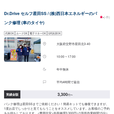
Dr.Drive セルフ星田SS / (株)西日本エネルギーのパ
-
(-件)
ンク修理 (車のタイヤ)
代車OK
カードOK
電子マネーOK
QR決済OK
大阪府交野市星田北3-40
10:00 ~ 17:00
年中無休
平均4時間で返信
3,300
実績金額
円
〜
パンク修理は星田SSまでご依頼ください！簡易キットでも修復できますが、
1度お店でしっかりと見てもらうことをオススメしています。お客様のご予約
をお待ちしております。<費用目安>外面修理3,300円~/1箇所作業時間15分~