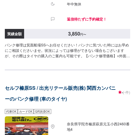
年中無休
返信待たずに予約確定！
3,850
実績金額
円
〜
パンク修理は箕面船場SSへお任せください！パンクに気づいた時にはお早め
にご相談くださいませ。状況によっては修理ができない場合もございます
が、その際はタイヤの購入のご案内も可能です。【パンク修理価格】○外面修
理3,850円/1箇所>>作業時間は30分/1箇所となります。
セルフ榛原SS / 出光リテール販売(株) 関西カンパニ
-
(-件)
ーのパンク修理 (車のタイヤ)
代車OK
カードOK
QR決済OK
奈良県宇陀市榛原萩原元玉小西2460番
地4