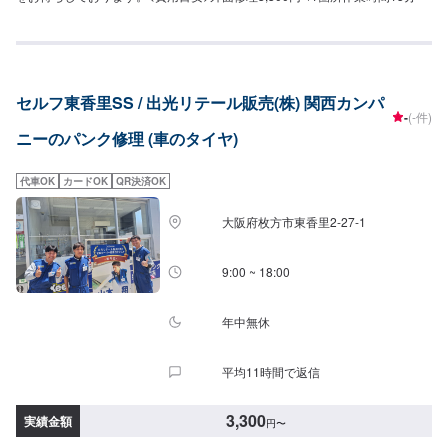
セルフ東香里SS / 出光リテール販売(株) 関西カンパ
-
(-件)
ニーのパンク修理 (車のタイヤ)
代車OK
カードOK
QR決済OK
大阪府枚方市東香里2-27-1
9:00 ~ 18:00
年中無休
平均11時間で返信
3,300
実績金額
円
〜