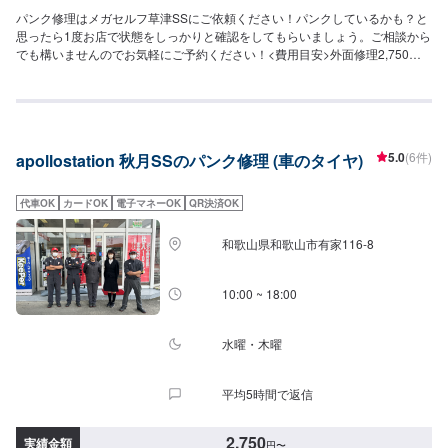
パンク修理はメガセルフ草津SSにご依頼ください！パンクしているかも？と
思ったら1度お店で状態をしっかりと確認をしてもらいましょう。ご相談から
でも構いませんのでお気軽にご予約ください！<費用目安>外面修理2,750円
~/1箇所作業時間15分~
5.0
(6件)
apollostation 秋月SSのパンク修理 (車のタイヤ)
代車OK
カードOK
電子マネーOK
QR決済OK
和歌山県和歌山市有家116-8
10:00 ~ 18:00
水曜・木曜
平均5時間で返信
2,750
実績金額
円
〜