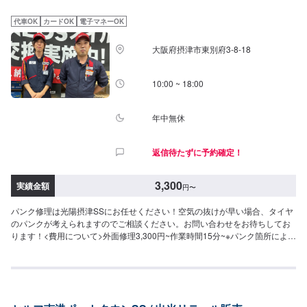
代車OK
カードOK
電子マネーOK
大阪府摂津市東別府3-8-18
10:00 ~ 18:00
年中無休
返信待たずに予約確定！
3,300
実績金額
円
〜
パンク修理は光陽摂津SSにお任せください！空気の抜けが早い場合、タイヤ
のパンクが考えられますのでご相談ください。お問い合わせをお待ちしてお
ります！<費用について>外面修理3,300円~作業時間15分~※パンク箇所によっ
ては作業不可の場合がございます。