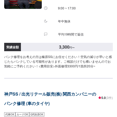
9:00 ~ 17:00
年中無休
平均19時間で返信
3,300
実績金額
円
〜
パンク修理をお考えの方は榛原SSにお任せください！空気の減りが早いと感
じたらバンクしている可能性があります。ご相談だけでも構いませんのでお
気軽にご予約ください！<費用目安>外面修理3300円/1箇所20分~
神戸SS / 出光リテール販売(株) 関西カンパニーの
5.0
(3件)
パンク修理 (車のタイヤ)
代車OK
カードOK
QR決済OK