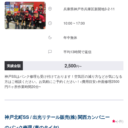
兵庫県神戸市兵庫区新開地3-2-11
10:00 ~ 17:00
年中無休
平均13時間で返信
2,500
実績金額
円
〜
神戸SSはパンク修理も受け付けております！空気圧の減り方などが気になる
方はご相談ください。お気軽にご予約ください！<費用目安>外面修理2500
円/1ヶ所作業時間20分~
神戸北町SS / 出光リテール販売(株) 関西カンパニー
-
(-件)
のパンク修理 (車のタイヤ)