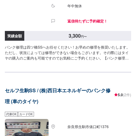
年中無休
返信待たずに予約確定！
3,300
実績金額
円
〜
パンク修理は四ツ橋SSへお任せください！お早めの修理を推奨いたします。
ただし、状況によっては修理ができない場合もございます。その際にはタイ
ヤの購入のご案内も可能ですのでお気軽にご予約ください。【パンク修理価
格】○外面修理3,300円/1箇所>>作業時間：15分/1箇所
セルフ生駒SS / (株)西日本エネルギーのパンク修
5.0
(2件)
理 (車のタイヤ)
代車OK
カードOK
奈良県生駒市俵口町1376