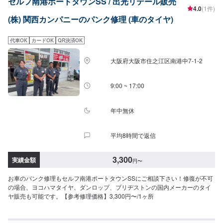
セルフ南港ポートタウンSS / 出光リテール販売
4.0
(1件)
(株) 関西カンパニーのパンク修理 (車のタイヤ)
代車OK
カードOK
QR決済OK
大阪府大阪市住之江区南港中7-1-2
9:00 ~ 17:00
年中無休
平均8時間で返信
3,300
実績金額
円
〜
お車のパンク修理もセルフ南港ポートタウンSSにご相談下さい！修復が不可
の場合、ヨコハマタイヤ、ダンロップ、ブリヂストンの国内メーカーのタイ
ヤ販売も可能です。【参考修理価格】3,300円〜/1ヶ所