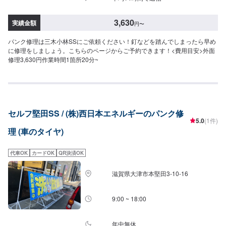
3,630
実績金額
円
〜
パンク修理は三木小林SSにご依頼ください！釘などを踏んでしまったら早め
に修理をしましょう。こちらのページからご予約できます！<費用目安>外面
修理3,630円作業時間1箇所20分~
セルフ堅田SS / (株)西日本エネルギーのパンク修
5.0
(1件)
理 (車のタイヤ)
代車OK
カードOK
QR決済OK
滋賀県大津市本堅田3-10-16
9:00 ~ 18:00
年中無休