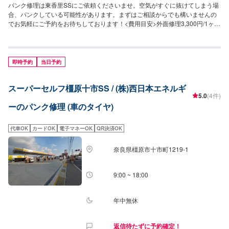
パンク修理は東香里SSにご依頼くださいませ。空気がすぐに抜けてしまう場
合、パンクしている可能性があります。まずはご相談からでも構いませんの
でお気軽にご予約をお待ちしております！<費用目安>外面修理3,300円/1ヶ所
10分~
即時予約
当日予約
スーパーセルフ橿原十市SS / (株)西日本エネルギ
5.0
(4件)
ーのパンク修理 (車のタイヤ)
代車OK
カードOK
電子マネーOK
QR決済OK
奈良県橿原市十市町1219-1
9:00 ~ 18:00
年中無休
返信待たずに予約確定！