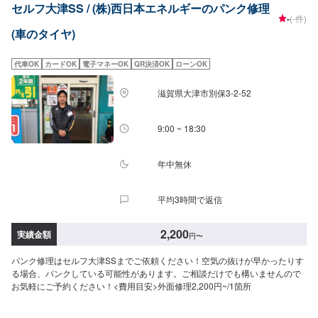
セルフ大津SS / (株)西日本エネルギーのパンク修理
-
(-件)
(車のタイヤ)
代車OK
カードOK
電子マネーOK
QR決済OK
ローンOK
滋賀県大津市別保3-2-52
9:00 ~ 18:30
年中無休
平均3時間で返信
2,200
実績金額
円
〜
パンク修理はセルフ大津SSまでご依頼ください！空気の抜けが早かったりす
る場合、パンクしている可能性があります。ご相談だけでも構いませんので
お気軽にご予約ください！<費用目安>外面修理2,200円~/1箇所