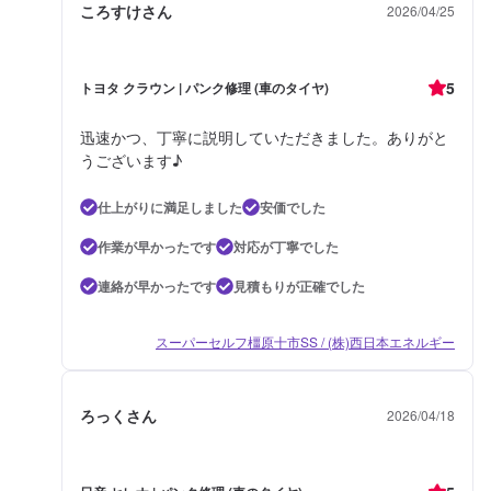
ころすけさん
2026/04/25
5
トヨタ クラウン | パンク修理 (車のタイヤ)
迅速かつ、丁寧に説明していただきました。ありがと
うございます♪
仕上がりに満足しました
安価でした
作業が早かったです
対応が丁寧でした
連絡が早かったです
見積もりが正確でした
スーパーセルフ橿原十市SS / (株)西日本エネルギー
ろっくさん
2026/04/18