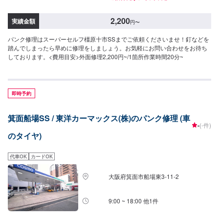
2,200
実績金額
円
〜
パンク修理はスーパーセルフ橿原十市SSまでご依頼くださいませ！釘などを
踏んでしまったら早めに修理をしましょう。お気軽にお問い合わせをお待ち
しております。<費用目安>外面修理2,200円~/1箇所作業時間20分~
即時予約
箕面船場SS / 東洋カーマックス(株)のパンク修理 (車
-
(-件)
のタイヤ)
代車OK
カードOK
大阪府箕面市船場東3-11-2
9:00 ~ 18:00 他1件