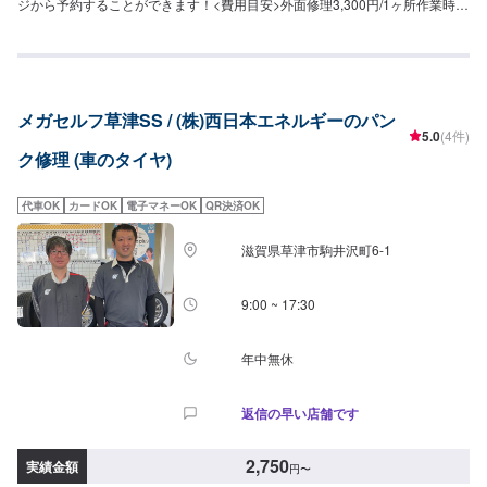
ジから予約することができます！<費用目安>外面修理3,300円/1ヶ所作業時間
20分~
メガセルフ草津SS / (株)西日本エネルギーのパン
5.0
(4件)
ク修理 (車のタイヤ)
代車OK
カードOK
電子マネーOK
QR決済OK
滋賀県草津市駒井沢町6-1
9:00 ~ 17:30
年中無休
返信の早い店舗です
2,750
実績金額
円
〜