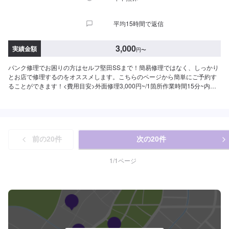
平均15時間で返信
3,000
実績金額
円
〜
パンク修理でお困りの方はセルフ堅田SSまで！簡易修理ではなく、しっかり
とお店で修理するのをオススメします。こちらのページから簡単にご予約す
ることができます！<費用目安>外面修理3,000円~/1箇所作業時間15分~内面
修理10,000円~/1箇所作業時間30分~
前の
20
件
次の
20
件
1
/
1
ページ