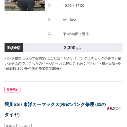
10:00 ~ 17:00
年中無休
平均5時間で返信
3,300
実績金額
円
〜
パンク修理はセルフ生駒SSにご相談ください！パンクにチェックのみでも構
いませんので、こちらのページからお気軽にご予約ください！<費用目安>外
面修理3,300円~/1箇所作業時間20分~
即時予約
境川SS / 東洋カーマックス(株)のパンク修理 (車の
5.0
(2件)
タイヤ)
代車OK
カードOK