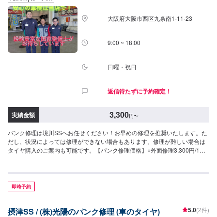
大阪府大阪市西区九条南1-11-23
9:00 ~ 18:00
日曜・祝日
返信待たずに予約確定！
3,300
実績金額
円
〜
パンク修理は境川SSへお任せください！お早めの修理を推奨いたします。た
だし、状況によっては修理ができない場合もあります。修理が難しい場合は
タイヤ購入のご案内も可能です。【パンク修理価格】○外面修理3,300円/1箇
所
即時予約
5.0
(2件)
摂津SS / (株)光陽のパンク修理 (車のタイヤ)