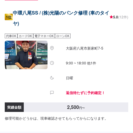
中環八尾SS / (株)光陽のパンク修理 (車のタイ
1位
5.0
(12件)
ヤ)
代車OK
カードOK
電子マネーOK
ローンOK
大阪府八尾市新家町7-5
9:00 ~ 18:00 他1件
日曜
返信待たずに予約確定！
2,500
実績金額
円
〜
修理可能かどうかは、現車確認させてもらってからになります。