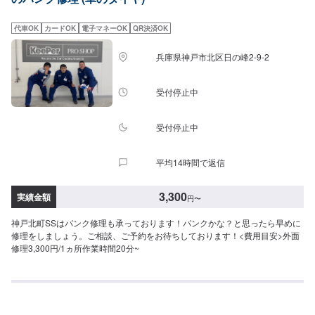
代車OK
カードOK
電子マネーOK
QR決済OK
兵庫県神戸市北区日の峰2-9-2
受付停止中
受付停止中
平均14時間で返信
3,300
実績金額
円
〜
神戸北町SSはパンク修理も承っております！パンクかな？と思ったら早めに
修理をしましょう。ご相談、ご予約をお待ちしております！<費用目安>外面
修理3,300円/1ヵ所作業時間20分~