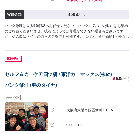
3,850
実績金額
円
〜
パンク修理は久太郎町SSへお任せください！パンクに気づいた時にはお早め
にご相談くださいませ。状況によっては修理ができない場合もございます
が、その際はタイヤの購入のご案内も可能です。【パンク修理価格】○外面修
理3,850円/1箇所>>作業時間：30分/1箇所
即時予約
セルフ＆カーケア四ツ橋 / 東洋カーマックス(株)の
5.0
(2件)
パンク修理 (車のタイヤ)
カードOK
大阪府大阪市西区新町1-11-5
9:00 ~ 18:00