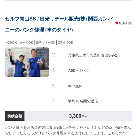
セルフ青山SS / 出光リテール販売(株) 関西カンパ
4.8
(4件)
ニーのパンク修理 (車のタイヤ)
代車OK
カードOK
電子マネーOK
QR決済OK
兵庫県三木市志染町青山3-9-2
7:00 ~ 17:00
年中無休
平均10時間で返信
3,300
実績金額
円
〜
パンク修理をお考えの方は青山SSにお任せください！釘などの落下物を踏ん
でしまったらしっかりとパンク修理をするようにしましょう。こちらのペー