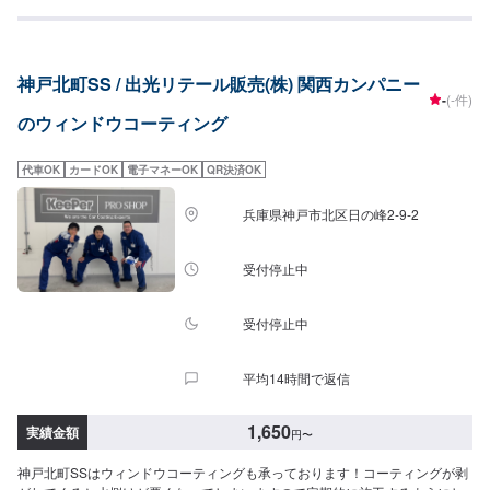
L〜LLサイズ：8,800円XLサイズ：9,580円[油膜取り]フロントSS~Mサイズ：
1,650円L〜XLサイズ：1,970円全面SS〜Mサイズ：4,620円L〜LLサイズ：
5,720円XLサイズ：6,380円
神戸北町SS / 出光リテール販売(株) 関西カンパニー
-
(-件)
のウィンドウコーティング
代車OK
カードOK
電子マネーOK
QR決済OK
兵庫県神戸市北区日の峰2-9-2
受付停止中
受付停止中
平均14時間で返信
1,650
実績金額
円
〜
神戸北町SSはウィンドウコーティングも承っております！コーティングが剥