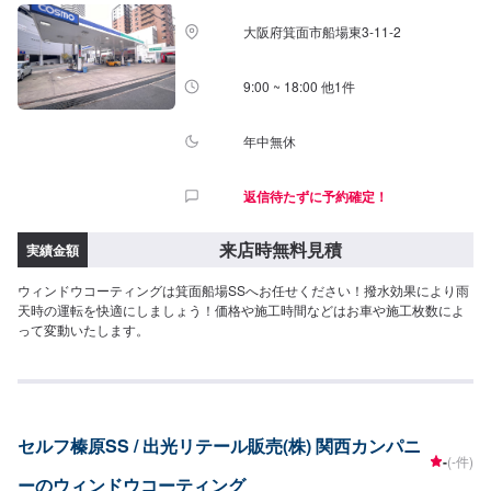
大阪府箕面市船場東3-11-2
9:00 ~ 18:00 他1件
年中無休
返信待たずに予約確定！
来店時無料見積
実績金額
ウィンドウコーティングは箕面船場SSへお任せください！撥水効果により雨
天時の運転を快適にしましょう！価格や施工時間などはお車や施工枚数によ
って変動いたします。
セルフ榛原SS / 出光リテール販売(株) 関西カンパニ
-
(-件)
ーのウィンドウコーティング