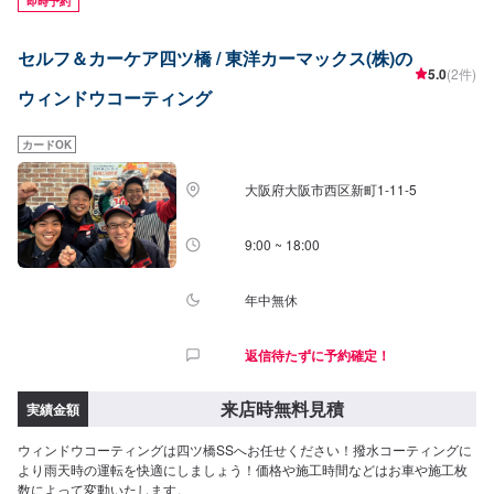
即時予約
セルフ＆カーケア四ツ橋 / 東洋カーマックス(株)の
5.0
(2件)
ウィンドウコーティング
カードOK
大阪府大阪市西区新町1-11-5
9:00 ~ 18:00
年中無休
返信待たずに予約確定！
来店時無料見積
実績金額
ウィンドウコーティングは四ツ橋SSへお任せください！撥水コーティングに
より雨天時の運転を快適にしましょう！価格や施工時間などはお車や施工枚
数によって変動いたします。