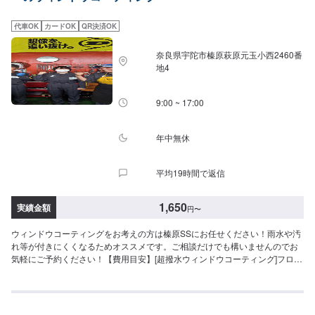
代車OK
カードOK
QR決済OK
奈良県宇陀市榛原萩原元玉小西2460番
地4
9:00 ~ 17:00
年中無休
平均19時間で返信
1,650
実績金額
円
〜
ウィンドウコーティングをお考えの方は榛原SSにお任せください！雨水や汚
れ等が付きにくくなるためオススメです。ご相談だけでも構いませんのでお
気軽にご予約ください！【費用目安】[超撥水ウィンドウコーティング]フロン
トSS~Mサイズ：3,620円L〜XLサイズ：3,850円全面SS〜Mサイズ：8,030円
L〜LLサイズ：8,800円XLサイズ：9,580円[油膜取り]フロントSS~Mサイズ：
1,650円L〜XLサイズ：1,970円全面SS〜Mサイズ：4,620円L〜LLサイズ：
5,720円XLサイズ：6,380円