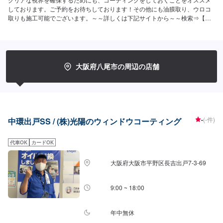
しております。ご予約をお待ちしております！その他にも油膜取り、ウロコ
取りも施工可能でございます。～～詳しくは下記サイトから～～検索⇒【カ
ーコーティングファクトリー東大阪】https://xn--
dckpqk9gtm5bb7563ge43aho1i.jp/
大阪府八尾市の周辺の店舗
-
(-件)
中環出戸SS / (株)光陽のウィンドウコーティング
代車OK
カードOK
大阪府大阪市平野区長吉出戸7-3-69
9:00 ~ 18:00
年中無休