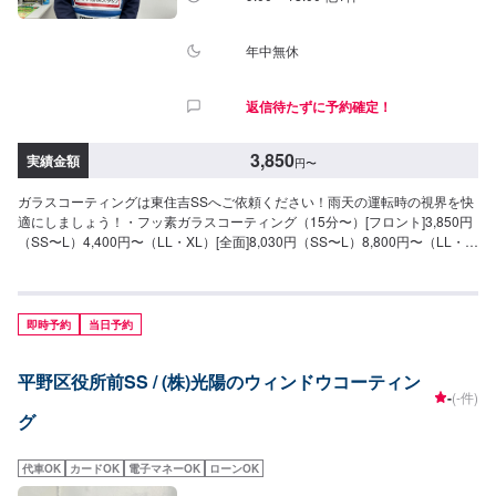
年中無休
返信待たずに予約確定！
3,850
実績金額
円
〜
ガラスコーティングは東住吉SSへご依頼ください！雨天の運転時の視界を快
適にしましょう！・フッ素ガラスコーティング（15分〜）[フロント]3,850円
（SS〜L）4,400円〜（LL・XL）[全面]8,030円（SS〜L）8,800円〜（LL・
XL）●油膜取り（15分〜）雨天時に視界をさまたあげつぎらつく油膜をスッ
キリ取り去ります。価格は来店時にお問い合わせください（油膜の量によっ
て価格が変動します
即時予約
当日予約
平野区役所前SS / (株)光陽のウィンドウコーティン
-
(-件)
グ
代車OK
カードOK
電子マネーOK
ローンOK