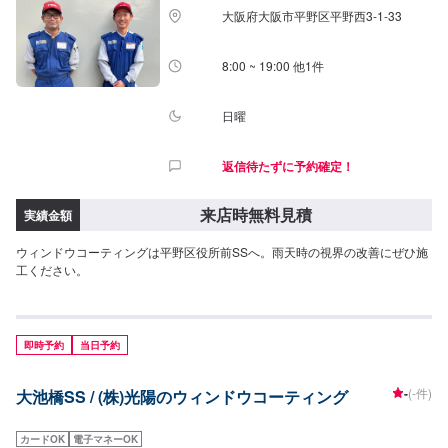
大阪府大阪市平野区平野西3-1-33
8:00 ~ 19:00 他1件
日曜
返信待たずに予約確定！
来店時無料見積
実績金額
ウィンドウコーティングは平野区役所前SSへ。雨天時の視界の改善にぜひ施
工ください。
即時予約
当日予約
-
(-件)
大池橋SS / (株)光陽のウィンドウコーティング
カードOK
電子マネーOK