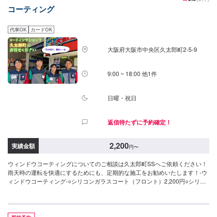
コーティング
代車OK
カードOK
大阪府大阪市中央区久太郎町2-5-9
9:00 ~ 18:00 他1件
日曜・祝日
返信待たずに予約確定！
2,200
実績金額
円
〜
ウィンドウコーティングについてのご相談は久太郎町SSへご依頼ください！
雨天時の運転を快適にするためにも、定期的な施工をお勧めいたします！-ウ
ィンドウコーティング-○シリコンガラスコート（フロント）2,200円○シリコ
ンガラスコート（全面）5,500円○撥水ウィンドウコーティング（フロント）
3,850円○撥水ウィンドウコーティング（全面）7,700円○油膜取り2,200円〜