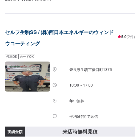
セルフ生駒SS / (株)西日本エネルギーのウィンド
5.0
(2件)
ウコーティング
代車OK
カードOK
奈良県生駒市俵口町1376
10:00 ~ 17:00
年中無休
平均5時間で返信
来店時無料見積
実績金額