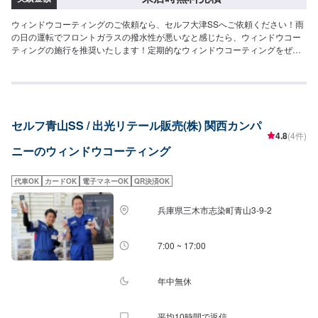
ウィンドウコーティングのご依頼なら、セルフ大津SSへご依頼ください！雨
の日の運転でフロントガラスの撥水性が悪いなと感じたら、ウィンドウコー
ティングの施行を推奨いたします！定期的なウィンドウコーティングをぜひ
施工してください！お問い合わせをお待ちしております。
セルフ青山SS / 出光リテール販売(株) 関西カンパ
4.8
(4件)
ニーのウィンドウコーティング
代車OK
カードOK
電子マネーOK
QR決済OK
兵庫県三木市志染町青山3-9-2
7:00 ~ 17:00
年中無休
平均10時間で返信