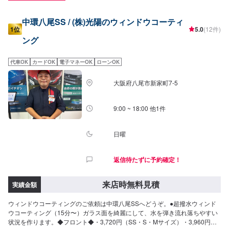
中環八尾SS / (株)光陽のウィンドウコーティ
1位
5.0
(12件)
ング
代車OK
カードOK
電子マネーOK
ローンOK
大阪府八尾市新家町7-5
9:00 ~ 18:00 他1件
日曜
返信待たずに予約確定！
来店時無料見積
実績金額
ウィンドウコーティングのご依頼は中環八尾SSへどうぞ。●超撥水ウィンド
ウコーティング（15分〜）ガラス面を綺麗にして、水を弾き流れ落ちやすい
状況を作ります。◆フロント◆・3,720円（SS・S・Mサイズ）・3,960円