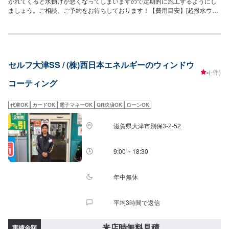
がれてくると水捌けが悪くなってしまいますので定期的に施工するようにし
ましょう。ご相談、ご予約をお待ちしております！【費用目安】[超撥水ウィ
ンドウコーティング]フロントSS~Mサイズ：3,620円L〜XLサイズ：3,850円
全面SS〜Mサイズ：8,030円L〜LLサイズ：8,800円XLサイズ：9,580円[油膜
取り]フロントSS~Mサイズ：1,650円L〜XLサイズ：1,970円全面SS〜Mサイ
ズ：4,620円L〜LLサイズ：5,720円XLサイズ：6,380円
セルフ大津SS / (株)西日本エネルギーのウィンドウ
-
(-件)
コーティング
代車OK
カードOK
電子マネーOK
QR決済OK
ローンOK
滋賀県大津市別保3-2-52
9:00 ~ 18:30
年中無休
平均3時間で返信
来店時無料見積
実績金額