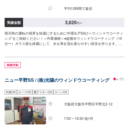
平均12時間で返信
3,620
実績金額
円
〜
雨天時の運転の視界を快適にするために中環出戸SSひへウィンドウコーティ
ング’をご依頼ください！＜作業価格＞●超撥水ウィンドウコーティング（15
分〜）ガラス面を綺麗にして、水を弾き流れ落ちやすい状況を作ります。◆
フロント◆・3,620円（SS・S・Mサイズ）・3,850円（L・LL・XLサイズ）
◆全面◆・8,030円（SS・S・Mサイズ）・8,800円（L・LLサイズ）・9,580
円（XLサイズ）●油膜取り（15分〜）雨天時に視界をさまたあげつぎらつく
油膜をスッキリ取り去ります。価格は来店時にお問い合わせください（油膜
即時予約
の量によって価格が変動します）
-
(-件)
ニュー平野SS / (株)光陽のウィンドウコーティング
代車OK
カードOK
電子マネーOK
ローンOK
大阪府大阪市平野区平野北2-12
7:00 ~ 19:30 他1件