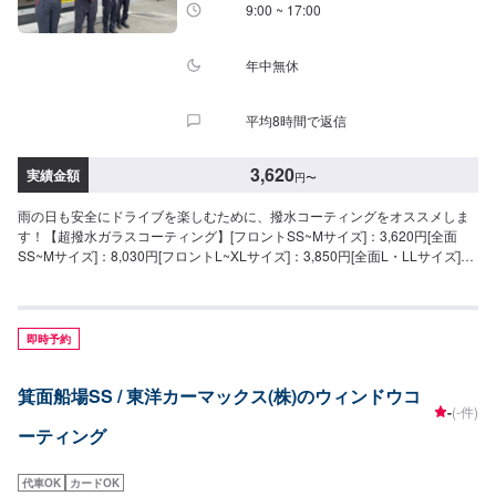
9:00 ~ 17:00
年中無休
平均8時間で返信
3,620
実績金額
円
〜
雨の日も安全にドライブを楽しむために、撥水コーティングをオススメしま
す！【超撥水ガラスコーティング】[フロントSS~Mサイズ]：3,620円[全面
SS~Mサイズ]：8,030円[フロントL~XLサイズ]：3,850円[全面L・LLサイズ]：
8,800円[全面XLサイズ]：9,580円【施工時間】15分から
即時予約
箕面船場SS / 東洋カーマックス(株)のウィンドウコ
-
(-件)
ーティング
代車OK
カードOK