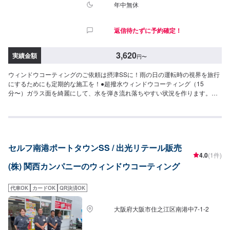
年中無休
返信待たずに予約確定！
3,620
実績金額
円
〜
ウィンドウコーティングのご依頼は摂津SSに！雨の日の運転時の視界を旅行
にするためにも定期的な施工を！●超撥水ウィンドウコーティング（15
分〜）ガラス面を綺麗にして、水を弾き流れ落ちやすい状況を作ります。◆
フロント◆・3,620円（SS・S・Mサイズ）・3,850円（L・LL・XLサイズ）
◆全面◆・8,030円（SS・S・Mサイズ）・8,800円（L・LLサイズ）・9,580
円（XLサイズ）●油膜取り（15分〜）雨天時に視界をさまたあげつぎらつく
油膜をスッキリ取り去ります。価格は来店時にお問い合わせください（油膜
の量によって価格が変動します）
セルフ南港ポートタウンSS / 出光リテール販売
4.0
(1件)
(株) 関西カンパニーのウィンドウコーティング
代車OK
カードOK
QR決済OK
大阪府大阪市住之江区南港中7-1-2