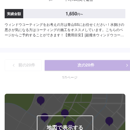
1,650
実績金額
円
〜
ウィンドウコーティングをお考えの方は青山SSにお任せください！水捌けの
悪さが気になる方はコーティングの施工をオススメしています。こちらのペ
ージからご予約することができます！【費用目安】[超撥水ウィンドウコーテ
ィング]フロントSS~Mサイズ：3,620円L〜XLサイズ：3,850円全面SS〜Mサ
イズ：8,030円L〜LLサイズ：8,800円XLサイズ：9,580円[油膜取り]フロント
SS~Mサイズ：1,650円L〜XLサイズ：1,970円全面SS〜Mサイズ：4,620円
L〜LLサイズ：5,720円XLサイズ：6,380円
前の
20
件
次の
20
件
1
/
1
ページ
地図で表示する