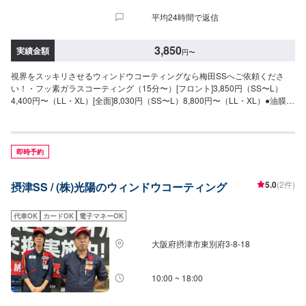
平均24時間で返信
3,850
実績金額
円
〜
視界をスッキリさせるウィンドウコーティングなら梅田SSへご依頼くださ
い！・フッ素ガラスコーティング（15分〜）[フロント]3,850円（SS〜L）
4,400円〜（LL・XL）[全面]8,030円（SS〜L）8,800円〜（LL・XL）●油膜取
り（15分〜）雨天時に視界をさまたあげつぎらつく油膜をスッキリ取り去り
ます。価格は来店時にお問い合わせください（油膜の量によって価格が変動
します）
即時予約
5.0
(2件)
摂津SS / (株)光陽のウィンドウコーティング
代車OK
カードOK
電子マネーOK
大阪府摂津市東別府3-8-18
10:00 ~ 18:00