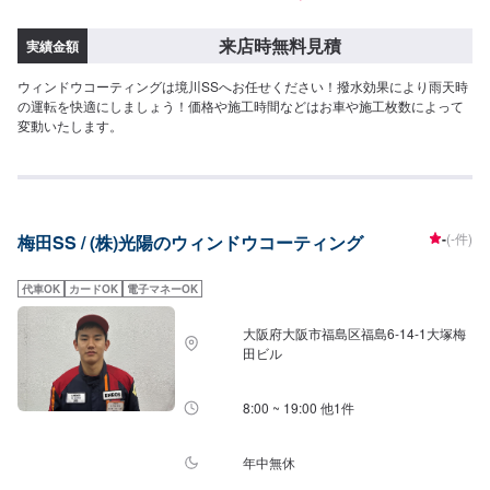
来店時無料見積
実績金額
ウィンドウコーティングは境川SSへお任せください！撥水効果により雨天時
の運転を快適にしましょう！価格や施工時間などはお車や施工枚数によって
変動いたします。
-
(-件)
梅田SS / (株)光陽のウィンドウコーティング
代車OK
カードOK
電子マネーOK
大阪府大阪市福島区福島6-14-1大塚梅
田ビル
8:00 ~ 19:00 他1件
年中無休