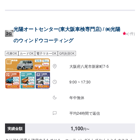
（L・LL・XLサイズ）◆全面◆・8,270円（SS・S・Mサイズ）・9,060円
（L・LLサイズ）・9,860円（XLサイズ）●油膜取り（15分〜）雨天時に視界
をさまたあげつぎらつく油膜をスッキリ取り去ります。価格は来店時にお問
い合わせください（油膜の量によって価格が変動します）
光陽オートセンター(東大阪車検専門店) / ㈱光陽
2位
-
(-件)
のウィンドウコーティング
代車OK
カードOK
電子マネーOK
QR決済OK
大阪府八尾市新家町7-5
9:00 ~ 17:30
年中無休
平均24時間で返信
1,100
実績金額
円
〜
クリアな視界を確保するためにも、コーティングをしておくことをオススメ