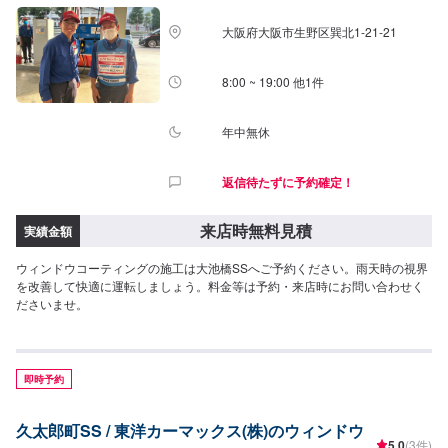
大阪府大阪市生野区巽北1-21-21
8:00 ~ 19:00 他1件
年中無休
返信待たずに予約確定！
来店時無料見積
実績金額
ウィンドウコーティングの施工は大池橋SSへご予約ください。雨天時の視界
を改善して快適に運転しましょう。料金等は予約・来店時にお問い合わせく
ださいませ。
即時予約
久太郎町SS / 東洋カーマックス(株)のウィンドウ
5.0
(3件)