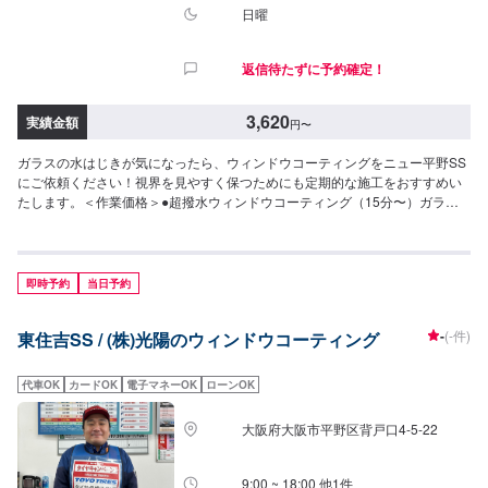
日曜
返信待たずに予約確定！
3,620
実績金額
円
〜
ガラスの水はじきが気になったら、ウィンドウコーティングをニュー平野SS
にご依頼ください！視界を見やすく保つためにも定期的な施工をおすすめい
たします。＜作業価格＞●超撥水ウィンドウコーティング（15分〜）ガラス
面を綺麗にして、水を弾き流れ落ちやすい状況を作ります。◆フロント◆・
3,620円（SS・S・Mサイズ）・3,850円（L・LL・XLサイズ）◆全面◆・
8,030円（SS・S・Mサイズ）・8,800円（L・LLサイズ）・9,580円（XLサイ
ズ）●油膜取り（15分〜）雨天時に視界をさまたあげつぎらつく油膜をスッ
即時予約
当日予約
キリ取り去ります。価格は来店時にお問い合わせください（油膜の量によっ
て価格が変動します）
-
(-件)
東住吉SS / (株)光陽のウィンドウコーティング
代車OK
カードOK
電子マネーOK
ローンOK
大阪府大阪市平野区背戸口4-5-22
9:00 ~ 18:00 他1件