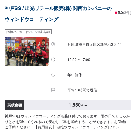
神戸SS / 出光リテール販売(株) 関西カンパニーの
5.0
(3件)
ウィンドウコーティング
代車OK
カードOK
QR決済OK
兵庫県神戸市兵庫区新開地3-2-11
10:00 ~ 17:00
年中無休
平均13時間で返信
1,650
実績金額
円
〜
神戸SSはウィンドウコーティングも受け付けております！雨の日でもしっか
りと水を弾いてくれるので安心して車を運転することができます。お気軽に
ご予約ください！【費用目安】[超撥水ウィンドウコーティング]フロント
SS~Mサイズ：3,620円L〜XLサイズ：3,850円全面SS〜Mサイズ：8,030円