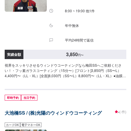
8:00 ~ 19:00 他1件
年中無休
平均24時間で返信
3,850
実績金額
円
〜
視界をスッキリさせるウィンドウコーティングなら梅田SSへご依頼くださ
い！・フッ素ガラスコーティング（15分〜）[フロント]3,850円（SS〜L）
4,400円〜（LL・XL）[全面]8,030円（SS〜L）8,800円〜（LL・XL）●油膜取
り（15分〜）雨天時に視界をさまたあげつぎらつく油膜をスッキリ取り去り
ます。価格は来店時にお問い合わせください（油膜の量によって価格が変動
します）
即時予約
当日予約
-
(-件)
大池橋SS / (株)光陽のウィンドウコーティング
カードOK
電子マネーOK