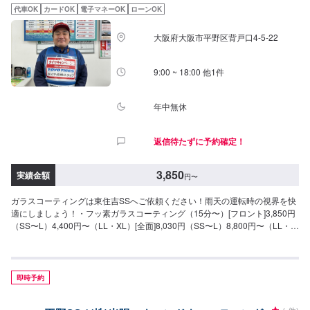
代車OK
カードOK
電子マネーOK
ローンOK
大阪府大阪市平野区背戸口4-5-22
9:00 ~ 18:00 他1件
年中無休
返信待たずに予約確定！
3,850
実績金額
円
〜
ガラスコーティングは東住吉SSへご依頼ください！雨天の運転時の視界を快
適にしましょう！・フッ素ガラスコーティング（15分〜）[フロント]3,850円
（SS〜L）4,400円〜（LL・XL）[全面]8,030円（SS〜L）8,800円〜（LL・
XL）●油膜取り（15分〜）雨天時に視界をさまたあげつぎらつく油膜をスッ
キリ取り去ります。価格は来店時にお問い合わせください（油膜の量によっ
て価格が変動します
即時予約