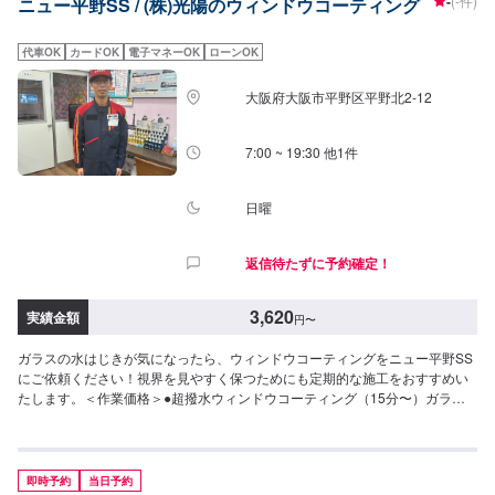
-
(-件)
ニュー平野SS / (株)光陽のウィンドウコーティング
代車OK
カードOK
電子マネーOK
ローンOK
大阪府大阪市平野区平野北2-12
7:00 ~ 19:30 他1件
日曜
返信待たずに予約確定！
3,620
実績金額
円
〜
ガラスの水はじきが気になったら、ウィンドウコーティングをニュー平野SS
にご依頼ください！視界を見やすく保つためにも定期的な施工をおすすめい
たします。＜作業価格＞●超撥水ウィンドウコーティング（15分〜）ガラス
面を綺麗にして、水を弾き流れ落ちやすい状況を作ります。◆フロント◆・
3,620円（SS・S・Mサイズ）・3,850円（L・LL・XLサイズ）◆全面◆・
8,030円（SS・S・Mサイズ）・8,800円（L・LLサイズ）・9,580円（XLサイ
ズ）●油膜取り（15分〜）雨天時に視界をさまたあげつぎらつく油膜をスッ
即時予約
当日予約