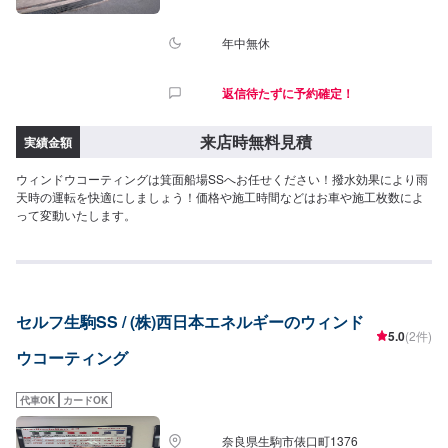
年中無休
返信待たずに予約確定！
来店時無料見積
実績金額
ウィンドウコーティングは箕面船場SSへお任せください！撥水効果により雨
天時の運転を快適にしましょう！価格や施工時間などはお車や施工枚数によ
って変動いたします。
セルフ生駒SS / (株)西日本エネルギーのウィンド
5.0
(2件)
ウコーティング
代車OK
カードOK
奈良県生駒市俵口町1376