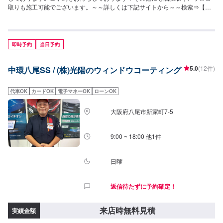
取りも施工可能でございます。～～詳しくは下記サイトから～～検索⇒【カ
ーコーティングファクトリー東大阪】https://xn--
dckpqk9gtm5bb7563ge43aho1i.jp/
即時予約
当日予約
5.0
(12件)
中環八尾SS / (株)光陽のウィンドウコーティング
代車OK
カードOK
電子マネーOK
ローンOK
大阪府八尾市新家町7-5
9:00 ~ 18:00 他1件
日曜
返信待たずに予約確定！
来店時無料見積
実績金額