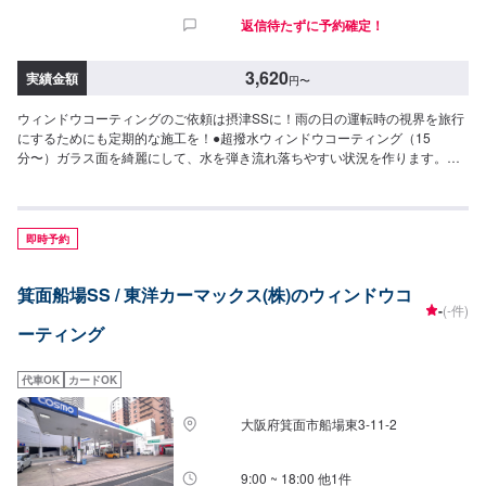
返信待たずに予約確定！
3,620
実績金額
円
〜
ウィンドウコーティングのご依頼は摂津SSに！雨の日の運転時の視界を旅行
にするためにも定期的な施工を！●超撥水ウィンドウコーティング（15
分〜）ガラス面を綺麗にして、水を弾き流れ落ちやすい状況を作ります。◆
フロント◆・3,620円（SS・S・Mサイズ）・3,850円（L・LL・XLサイズ）
◆全面◆・8,030円（SS・S・Mサイズ）・8,800円（L・LLサイズ）・9,580
円（XLサイズ）●油膜取り（15分〜）雨天時に視界をさまたあげつぎらつく
油膜をスッキリ取り去ります。価格は来店時にお問い合わせください（油膜
即時予約
の量によって価格が変動します）
箕面船場SS / 東洋カーマックス(株)のウィンドウコ
-
(-件)
ーティング
代車OK
カードOK
大阪府箕面市船場東3-11-2
9:00 ~ 18:00 他1件