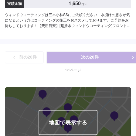
1,650
実績金額
円
〜
ウィンドウコーティングは三木小林SSにご依頼ください！水捌けの悪さが気
になるという方はコーティングの施工をおススメしております。ご予約をお
待ちしております！【費用目安】[超撥水ウィンドウコーティング]フロント
SS~Mサイズ：3,620円L〜XLサイズ：3,850円全面SS〜Mサイズ：8,030円
L〜LLサイズ：8,800円XLサイズ：9,580円[油膜取り]フロントSS~Mサイズ：
1,650円L〜XLサイズ：1,970円全面SS〜Mサイズ：4,620円L〜LLサイズ：
5,720円XLサイズ：6,380円
前の
20
件
次の
20
件
1
/
1
ページ
地図で表示する