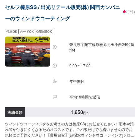
セルフ榛原SS / 出光リテール販売(株) 関西カンパニ
-
(-件)
ーのウィンドウコーティング
代車OK
カードOK
QR決済OK
奈良県宇陀市榛原萩原元玉小西2460番
地4
9:00 ~ 17:00
年中無休
平均19時間で返信
1,650
実績金額
円
〜
ウィンドウコーティングをお考えの方は榛原SSにお任せください！雨水や汚
れ等が付きにくくなるためオススメです。ご相談だけでも構いませんのでお
気軽にご予約ください！【費用目安】[超撥水ウィンドウコーティング]フロン