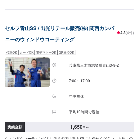
トSS~Mサイズ：3,620円L〜XLサイズ：3,850円全面SS〜Mサイズ：8,030円
L〜LLサイズ：8,800円XLサイズ：9,580円[油膜取り]フロントSS~Mサイズ：
1,650円L〜XLサイズ：1,970円全面SS〜Mサイズ：4,620円L〜LLサイズ：
5,720円XLサイズ：6,380円
セルフ青山SS / 出光リテール販売(株) 関西カンパ
4.8
(4件)
ニーのウィンドウコーティング
代車OK
カードOK
電子マネーOK
QR決済OK
兵庫県三木市志染町青山3-9-2
7:00 ~ 17:00
年中無休
平均10時間で返信
1,650
実績金額
円
〜
ウィンドウコーティングをお考えの方は青山SSにお任せください！水捌けの