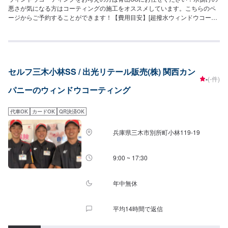
悪さが気になる方はコーティングの施工をオススメしています。こちらのペ
ージからご予約することができます！【費用目安】[超撥水ウィンドウコーテ
ィング]フロントSS~Mサイズ：3,620円L〜XLサイズ：3,850円全面SS〜Mサ
イズ：8,030円L〜LLサイズ：8,800円XLサイズ：9,580円[油膜取り]フロント
SS~Mサイズ：1,650円L〜XLサイズ：1,970円全面SS〜Mサイズ：4,620円
L〜LLサイズ：5,720円XLサイズ：6,380円
セルフ三木小林SS / 出光リテール販売(株) 関西カン
-
(-件)
パニーのウィンドウコーティング
代車OK
カードOK
QR決済OK
兵庫県三木市別所町小林119-19
9:00 ~ 17:30
年中無休
平均14時間で返信