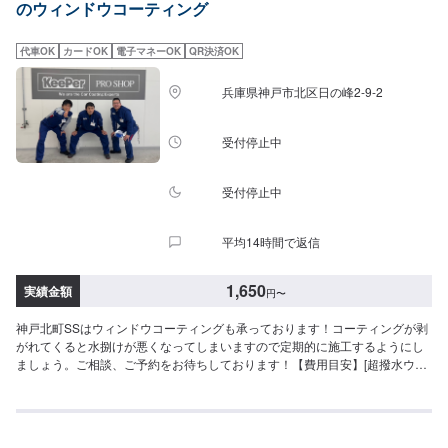
のウィンドウコーティング
代車OK
カードOK
電子マネーOK
QR決済OK
兵庫県神戸市北区日の峰2-9-2
受付停止中
受付停止中
平均14時間で返信
1,650
実績金額
円
〜
神戸北町SSはウィンドウコーティングも承っております！コーティングが剥
がれてくると水捌けが悪くなってしまいますので定期的に施工するようにし
ましょう。ご相談、ご予約をお待ちしております！【費用目安】[超撥水ウィ
ンドウコーティング]フロントSS~Mサイズ：3,620円L〜XLサイズ：3,850円
全面SS〜Mサイズ：8,030円L〜LLサイズ：8,800円XLサイズ：9,580円[油膜
取り]フロントSS~Mサイズ：1,650円L〜XLサイズ：1,970円全面SS〜Mサイ
ズ：4,620円L〜LLサイズ：5,720円XLサイズ：6,380円