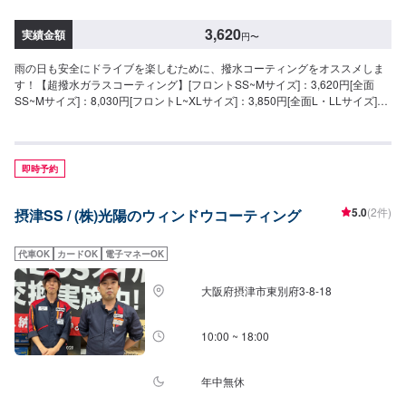
3,620
実績金額
円
〜
雨の日も安全にドライブを楽しむために、撥水コーティングをオススメしま
す！【超撥水ガラスコーティング】[フロントSS~Mサイズ]：3,620円[全面
SS~Mサイズ]：8,030円[フロントL~XLサイズ]：3,850円[全面L・LLサイズ]：
8,800円[全面XLサイズ]：9,580円【施工時間】15分から
即時予約
5.0
(2件)
摂津SS / (株)光陽のウィンドウコーティング
代車OK
カードOK
電子マネーOK
大阪府摂津市東別府3-8-18
10:00 ~ 18:00
年中無休