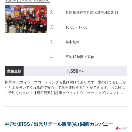
代車OK
カードOK
QR決済OK
兵庫県神戸市兵庫区新開地3-2-11
10:00 ~ 17:00
年中無休
平均13時間で返信
1,650
実績金額
円
〜
神戸SSはウィンドウコーティングも受け付けております！雨の日でもしっか
りと水を弾いてくれるので安心して車を運転することができます。お気軽に
ご予約ください！【費用目安】[超撥水ウィンドウコーティング]フロント
SS~Mサイズ：3,620円L〜XLサイズ：3,850円全面SS〜Mサイズ：8,030円
L〜LLサイズ：8,800円XLサイズ：9,580円[油膜取り]フロントSS~Mサイズ：
1,650円L〜XLサイズ：1,970円全面SS〜Mサイズ：4,620円L〜LLサイズ：
5,720円XLサイズ：6,380円
神戸北町SS / 出光リテール販売(株) 関西カンパニー
-
(-件)