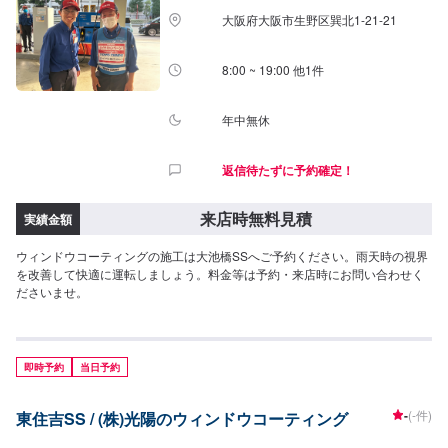
大阪府大阪市生野区巽北1-21-21
8:00 ~ 19:00 他1件
年中無休
返信待たずに予約確定！
来店時無料見積
実績金額
ウィンドウコーティングの施工は大池橋SSへご予約ください。雨天時の視界
を改善して快適に運転しましょう。料金等は予約・来店時にお問い合わせく
ださいませ。
即時予約
当日予約
-
(-件)
東住吉SS / (株)光陽のウィンドウコーティング