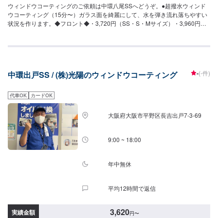
ウィンドウコーティングのご依頼は中環八尾SSへどうぞ。●超撥水ウィンド
ウコーティング（15分〜）ガラス面を綺麗にして、水を弾き流れ落ちやすい
状況を作ります。◆フロント◆・3,720円（SS・S・Mサイズ）・3,960円
（L・LL・XLサイズ）◆全面◆・8,270円（SS・S・Mサイズ）・9,060円
（L・LLサイズ）・9,860円（XLサイズ）●油膜取り（15分〜）雨天時に視界
をさまたあげつぎらつく油膜をスッキリ取り去ります。価格は来店時にお問
い合わせください（油膜の量によって価格が変動します）
-
(-件)
中環出戸SS / (株)光陽のウィンドウコーティング
代車OK
カードOK
大阪府大阪市平野区長吉出戸7-3-69
9:00 ~ 18:00
年中無休
平均12時間で返信
3,620
実績金額
円
〜