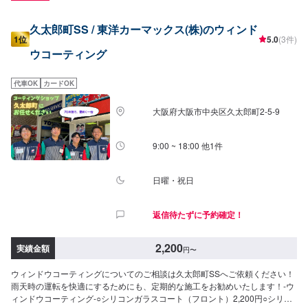
久太郎町SS / 東洋カーマックス(株)のウィンド
1位
5.0
(3件)
ウコーティング
代車OK
カードOK
大阪府大阪市中央区久太郎町2-5-9
9:00 ~ 18:00 他1件
日曜・祝日
返信待たずに予約確定！
2,200
実績金額
円
〜
ウィンドウコーティングについてのご相談は久太郎町SSへご依頼ください！
雨天時の運転を快適にするためにも、定期的な施工をお勧めいたします！-ウ
ィンドウコーティング-○シリコンガラスコート（フロント）2,200円○シリコ