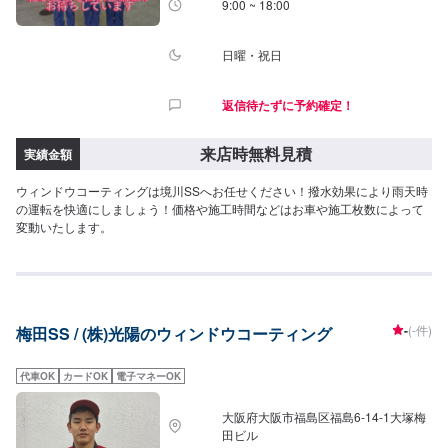
9:00 ~ 18:00
日曜・祝日
返信待たずに予約確定！
来店時無料見積
実績金額
ウィンドウコーティングは境川SSへお任せください！撥水効果により雨天時
の運転を快適にしましょう！価格や施工時間などはお車や施工枚数によって
変動いたします。
-
(-件)
梅田SS / (株)光陽のウィンドウコーティング
代車OK
カードOK
電子マネーOK
大阪府大阪市福島区福島6-14-1大塚梅
田ビル