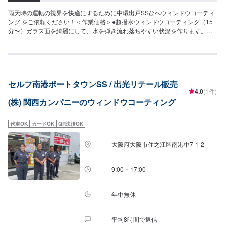
雨天時の運転の視界を快適にするために中環出戸SSひへウィンドウコーティ
ング’をご依頼ください！＜作業価格＞●超撥水ウィンドウコーティング（15
分〜）ガラス面を綺麗にして、水を弾き流れ落ちやすい状況を作ります。◆
フロント◆・3,620円（SS・S・Mサイズ）・3,850円（L・LL・XLサイズ）
◆全面◆・8,030円（SS・S・Mサイズ）・8,800円（L・LLサイズ）・9,580
円（XLサイズ）●油膜取り（15分〜）雨天時に視界をさまたあげつぎらつく
油膜をスッキリ取り去ります。価格は来店時にお問い合わせください（油膜
の量によって価格が変動します）
セルフ南港ポートタウンSS / 出光リテール販売
4.0
(1件)
(株) 関西カンパニーのウィンドウコーティング
代車OK
カードOK
QR決済OK
大阪府大阪市住之江区南港中7-1-2
9:00 ~ 17:00
年中無休
平均8時間で返信