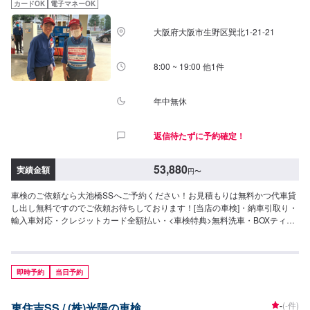
カードOK
電子マネーOK
円〜（軽自動車）81,350円〜（小型車〜1t）91,750円〜（中型車〜1.5t）
99,950円〜（大型車〜2t）79,950円〜（HV車）○安心車検（即日納車）安全
大阪府大阪市生野区巽北1-21-21
点検170項目付！79,840円〜（軽自動車）97,850円〜（小型車〜1t）109,350
円〜（中型車〜1.5t）120,850円〜（大型車〜2t）96,440円〜（HV車）[注意]
改造車など一部の車両で車検が実施できない場合がございます。重量税など
8:00 ~ 19:00 他1件
状況により変動するお車もございます。一部の外国車、団＝ぶるタイヤは＋
6,480円頂戴いたします。追加整備により、別途料金が必要になる場合もござ
います。
年中無休
返信待たずに予約確定！
53,880
実績金額
円
〜
車検のご依頼なら大池橋SSへご予約ください！お見積もりは無料かつ代車貸
し出し無料ですのでご依頼お待ちしております！[当店の車検]・納車引取り・
輸入車対応・クレジットカード全額払い・<車検特典>無料洗車・BOXティッ
シュあり[車検参考]下記料金に加えて各種法定費用および必要な場合は追加の
整備料金がかかります、○エコノミー車検基本料27,540円（即日納車）○セー
フティ車検基本料40,740円（2日で納車）
即時予約
当日予約
-
(-件)
東住吉SS / (株)光陽の車検