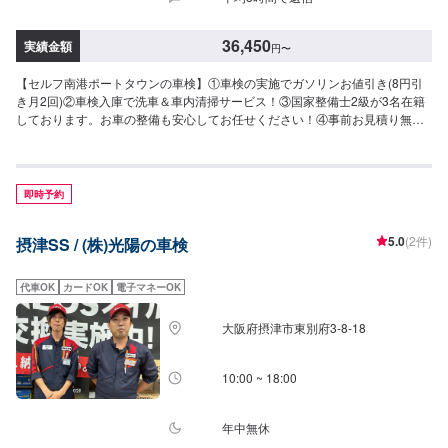
36,450
実績金額
円
〜
【セルフ南港ポートタウンの車検】①車検の実施でガソリンお値引き(8円引
き月2回)②車検入庫で洗車＆車内清掃サービス！③国家整備士2級が3名在籍
しております。お車の整備も安心してお任せください！④事前お見積り無
料！【車検費用】【軽自動車】N-BOX,ハスラー,デリカミニ等車検基本料：
13,200円自賠責保険：17,540円重量税：6,600円印紙代：2,200円---------------
-------------------------合計：41,050円【小型自動車】マーチ,ヤリス等(1.0t以下)
車検基本料：14,800円自賠責保険：17,650円重量税：16,400円印紙代：
即時予約
2,200円----------------------------------------合計：51,050円【中型自動車】ノート,
カローラ,アクセラ,ヤリス等(1.0t-1.5t以下)車検基本料：14,800円自賠責保
5.0
(2件)
摂津SS / (株)光陽の車検
険：17,650円重量税：24,600円印紙代：2,200円--------------------------------------
--合計：59,250円【大型自動車】アテンザ,セレナ,クラウン等(1.5t-2.0t以下)車
検基本料：14,800円自賠責保険：17,650円重量税：32,800円印紙代：2,300
代車OK
カードOK
電子マネーOK
円----------------------------------------合計：67,550円【商用車】プロボックス・
ADバン等車検基本料：14,800円自賠責保険：12,850円重量税：6,600円印紙
大阪府摂津市東別府3-8-18
代：2,200円----------------------------------------合計：36,450円【注意事項】輸入
車(レクサス含む)の作業は11,000円プラスとなります。Wタイヤトラックの
作業は22,000円プラスとなります。年式・グレードによって上記重量税が異
10:00 ~ 18:00
なる場合がありますので、あらかじめご了承ください。
年中無休