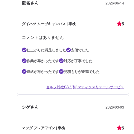
匿名さん
2026/06/14
5
ダイハツ ムーヴキャンバス | 車検
コメントはありません
仕上がりに満足しました
安価でした
作業が早かったです
対応が丁寧でした
連絡が早かったです
見積もりが正確でした
セルフ総社SS / (株)マティクスリテールサービス
シゲさん
2026/03/03
5
マツダ フレアワゴン | 車検