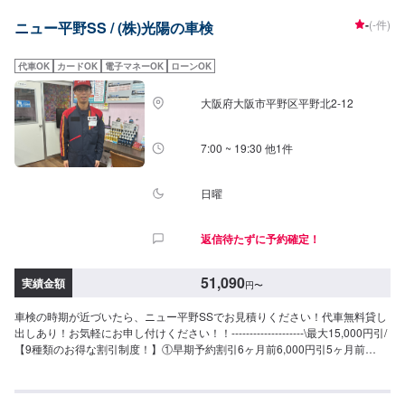
員割引1,000円⑨WEB予約割引1,000円--------------------＜車検料金＞◉軽自動車
-
(-件)
ニュー平野SS / (株)光陽の車検
整備基本料：8,250円完成検査料：7,700円継続申請料：8,800円法定費用
計：26,340円▶︎[合計金額]51,090円最大割引後：36,090円＞＞＞減税対象車
なら34,490円◉小型乗用車整備基本料：8,250円完成検査料：7,700円継続申
代車OK
カードOK
電子マネーOK
ローンOK
請料：8,800円法定費用計：36,250円▶︎[合計金額]61,000円最大割引後：
46,000円＞＞＞減税対象車なら39,600円◉中型乗用車整備基本料：10,450円
大阪府大阪市平野区平野北2-12
完成検査料：7,700円継続申請料：8,800円法定費用計：44,450円▶︎[合計金
額]71,400円最大割引後：56,400円＞＞＞減税対象車なら46,800円◉大型乗用
車整備基本料：10,450円完成検査料：7,700円継続申請料：8,800円法定費用
7:00 ~ 19:30 他1件
計：52,750円▶︎[合計金額]79,700円最大割引後：64,700円＞＞＞減税対象車
なら51,900円<注意>・中型乗用車が3ナンバーの場合、印紙代が＋1,000円と
なり合計価格も変わります。・輸入車は、初年度より9年以内のベンツ・
日曜
BMW・アウディVW・ミニBMWに限る。・事業登録車両（緑ナンバー）・ト
ラック類・8ナンバー車・並行輸入車・一部改造車等は、お受けできない場合
返信待たずに予約確定！
がございます。・他割引の併用不可。・ご予約時に1,000円の予約金を頂戴い
たします。車検実施時の車検費用に充当いたします。返金はできかねます。
51,090
実績金額
円
〜
車検の時期が近づいたら、ニュー平野SSでお見積りください！代車無料貸し
出しあり！お気軽にお申し付けください！！--------------------\最大15,000円引/
【9種類のお得な割引制度！】①早期予約割引6ヶ月前6,000円引5ヶ月前
5,000円引4ヶ月前4,000円引3ヶ月前3,000円引2ヶ月前2,000円引1ヶ月前
1,000円引②新車初回割引2,000円引③ハイブリッド車割引2,000円引④前回
リピート割引1,000円引⑤当店初めて割引1,000円引⑥代車不要割引1,000円