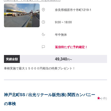
奈良県橿原市十市町1219-1
9:00 ~ 18:00
年中無休
返信待たずに予約確定！
49,340
実績金額
円
〜
車検実施で最大１５０００円相当の特典プレゼント！
神戸北町SS / 出光リテール販売(株) 関西カンパニー
-
(-件)
の車検