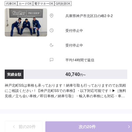
代車OK
カードOK
電子マネーOK
QR決済OK
兵庫県神戸市北区日の峰2-9-2
受付停止中
受付停止中
平均14時間で返信
40,740
実績金額
円
〜
神戸北町SSは車検も承っております！納車引取も行っておりますのでお気軽
にご相談ください！【神戸北町SSでの車検】・以下対応可能です！▶︎［無料
見積／立ち会い車検／即日車検／納車引取］・輸入車の車検にも対応・車検
実施でガソリン値引き！・整備保証付<車検価格>車検基本料14,800円＋各種
法定費用===以下参考価格===⚫︎軽自動車（アルト・ムーヴなど）｜車検基本
料14,800円↓各種法定料金合計25,940円（合計）40,740円⚫︎小型車（ヤリ
ス・フィットなど）｜車検基本料14,800円↓各種法定料金合計35,850円（合
計）50,650円⚫︎中型車（フリード・CX-3など）｜車検基本料14,800円↓各種
前の
20
件
次の
20
件
法定料金合計44,050円（合計）58,850円⚫︎大型車（フォレスターなど）｜車