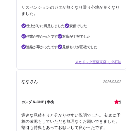
サスペンションのガタが無くなり乗り心地が良くなり
ました。
仕上がりに満足しました
安価でした
作業が早かったです
対応が丁寧でした
連絡が早かったです
見積もりが正確でした
メカドック室蘭東店 モダ石油
ななさん
2026/03/02
5
ホンダ N-ONE | 車検
迅速な見積もりと分かりやすい説明でした。 初めに予
算の確認もしていただき無理なくお願いできました。
割引も特典もあってお願いして良かったです。