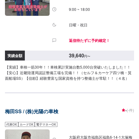
9:00 ~ 18:00
日曜・祝日
返信待たずに予約確定！
39,640
実績金額
円
〜
【実績】車検一筋30年！！車検累計実施台数5,000台突破いたしました！！
【安心】近畿陸運局認証整備工場を完備！！（セルフ＆カーケア四ツ橋・箕
面船場SS）【信頼】経験豊富な国家資格を持つ整備士が常駐！！（４名）
-
(-件)
梅田SS / (株)光陽の車検
代車OK
カードOK
電子マネーOK
大阪府大阪市福島区福島6-14-1大塚梅