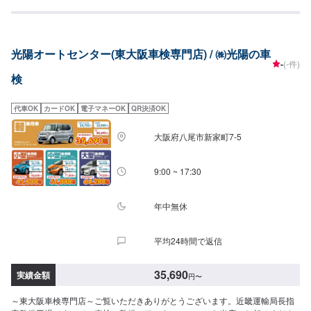
との併用は不可）-BOXティッシュ20箱プレゼント--------------------\最大15,000
円引/【9種類のお得な割引制度！】①早期予約割引6ヶ月前6,000円引5ヶ月前
5,000円引4ヶ月前4,000円引3ヶ月前3,000円引2ヶ月前2,000円引1ヶ月前
1,000円引②新車初回割引2,000円引③ハイブリッド車割引2,000円引④前回
光陽オートセンター(東大阪車検専門店) / ㈱光陽の車
リピート割引1,000円引⑤当店初めて割引1,000円引⑥代車不要割引1,000円
-
(-件)
引⑦入庫日即決割引1,000円⑧お得意様会員割引1,000円⑨WEB予約割引
検
1,000円--------------------＜車検料金＞◉軽自動車整備基本料：8,250円完成検査
料：7,700円継続申請料：8,800円法定費用計：26,340円▶︎[合計金額]51,090
円最大割引後：36,090円＞＞＞減税対象車なら34,490円◉小型乗用車整備基
代車OK
カードOK
電子マネーOK
QR決済OK
本料：8,250円完成検査料：7,700円継続申請料：8,800円法定費用計：
36,250円▶︎[合計金額]61,000円最大割引後：46,000円＞＞＞減税対象車なら
大阪府八尾市新家町7-5
39,600円◉中型乗用車整備基本料：10,450円完成検査料：7,700円継続申請
料：8,800円法定費用計：44,450円▶︎[合計金額]71,400円最大割引後：56,400
円＞＞＞減税対象車なら46,800円◉大型乗用車整備基本料：10,450円完成検
9:00 ~ 17:30
査料：7,700円継続申請料：8,800円法定費用計：52,750円▶︎[合計金
額]79,700円最大割引後：64,700円＞＞＞減税対象車なら51,900円<注意>・
中型乗用車が3ナンバーの場合、印紙代が＋1,000円となり合計価格も変わり
年中無休
ます。・輸入車は、初年度より9年以内のベンツ・BMW・アウディVW・ミニ
BMWに限る。・事業登録車両（緑ナンバー）・トラック類・8ナンバー車・
平均24時間で返信
並行輸入車・一部改造車等は、お受けできない場合がございます。・他割引
の併用不可。・ご予約時に1,000円の予約金を頂戴いたします。車検実施時の
車検費用に充当いたします。返金はできかねます。
35,690
実績金額
円
〜
～東大阪車検専門店～ご覧いただきありがとうございます。近畿運輸局長指