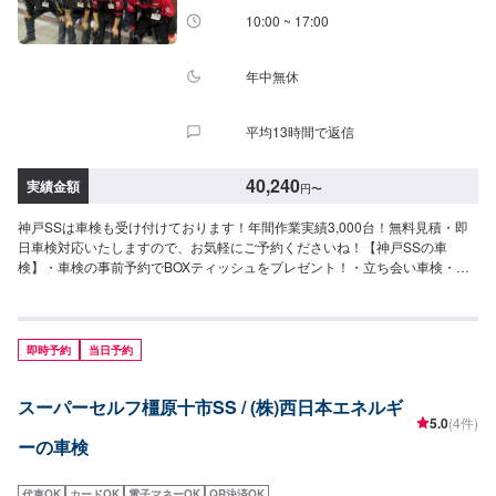
の年数によって費用が変わります・修理・交換等が必要な場合は、別途費用
10:00 ~ 17:00
がかかります・4WDは＋4,400円
年中無休
平均13時間で返信
40,240
実績金額
円
〜
神戸SSは車検も受け付けております！年間作業実績3,000台！無料見積・即
日車検対応いたしますので、お気軽にご予約くださいね！【神戸SSの車
検】・車検の事前予約でBOXティッシュをプレゼント！・立ち会い車検・輸
入車対応・ネット予約特典※あり※詳細はお問い合わせください《車検価格》
⚫︎国産車車検基本料14,300円＋各種法定料金⚫︎輸入車車検基本料25,300円＋
各種法定料金⚫︎トラック（ダブルタイヤ）車検基本料25,300円＋各種法定料
金※注意事項※・追加交換等必要な場合は、別途お見積もりご請求させていた
即時予約
当日予約
だきます。・各種法定費用は、車種や車両重量によって変動いたします。
スーパーセルフ橿原十市SS / (株)西日本エネルギ
5.0
(4件)
ーの車検
代車OK
カードOK
電子マネーOK
QR決済OK