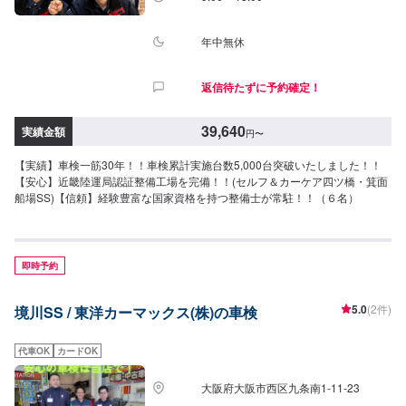
年中無休
返信待たずに予約確定！
39,640
実績金額
円
〜
【実績】車検一筋30年！！車検累計実施台数5,000台突破いたしました！！
【安心】近畿陸運局認証整備工場を完備！！(セルフ＆カーケア四ツ橋・箕面
船場SS)【信頼】経験豊富な国家資格を持つ整備士が常駐！！（６名）
即時予約
5.0
(2件)
境川SS / 東洋カーマックス(株)の車検
代車OK
カードOK
大阪府大阪市西区九条南1-11-23