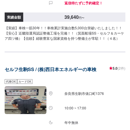
返信待たずに予約確定！
39,640
実績金額
円
〜
【実績】車検一筋30年！！車検累計実施台数5,000台突破いたしました！！
【安心】近畿陸運局認証整備工場を完備！！（箕面船場SS・セルフ＆カーケ
ア四ツ橋）【信頼】経験豊富な国家資格を持つ整備士が常駐！！（４名）
5.0
(2件)
セルフ生駒SS / (株)西日本エネルギーの車検
代車OK
カードOK
奈良県生駒市俵口町1376
10:00 ~ 17:00
年中無休