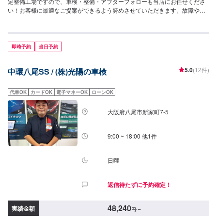
定整備工場ですので、車検・整備・アフターフォローも当店にお任せくださ
い！お客様に最適なご提案ができるよう努めさせていただきます。故障やト
ラブルを未然に防ぐ「予防整備」をお客様と相談し提案させて頂いたり、お
客様自身が乗車中に気になる点などをお聞きして「安心・安全」を提供する
ように心掛けています。ご来店を心よりお待ちしております。
即時予約
当日予約
5.0
(12件)
中環八尾SS / (株)光陽の車検
代車OK
カードOK
電子マネーOK
ローンOK
大阪府八尾市新家町7-5
9:00 ~ 18:00 他1件
日曜
返信待たずに予約確定！
48,240
実績金額
円
〜