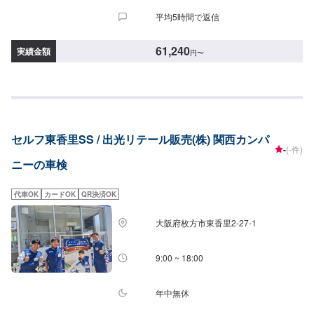
平均5時間で返信
61,240
実績金額
円
〜
セルフ東香里SS / 出光リテール販売(株) 関西カンパ
-
(-件)
ニーの車検
代車OK
カードOK
QR決済OK
大阪府枚方市東香里2-27-1
9:00 ~ 18:00
年中無休