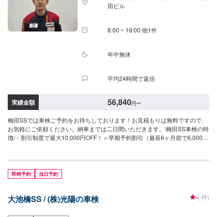
田ビル
8:00 ~ 19:00 他1件
年中無休
平均24時間で返信
56,840
実績金額
円
〜
梅田SSでは車検ご予約をお待ちしております！お見積もりは無料ですので、
お気軽にご依頼ください。納車までは二日間いただきます。\梅田SS車検の特
徴/・割引制度で最大10,000円OFF！＞早期予約割引（最長6ヶ月前で6,000円
OFF、1ヶ月前なら1ヶ月前で1,000円OFF））＞代車不要割引（2,000円
OFF）＞リピート割引（2,000円OFF）・車検実施ご（必ずもらえる＞ボディ
コーティング施工（室内清掃つき）＞ガソリン・軽油の割引券（半年間使用
可能・10円引き・ほかのクーポンとの併用は不可）＞BOXティッシュ20箱プ
即時予約
当日予約
レゼント・無料代車あり・納車引取り・輸入車対応・クレジットカード全額
払い＜車検参考価格＞以下の料金は各種法定費用を含みます。○エコノミー車
-
(-件)
大池橋SS / (株)光陽の車検
検（即日納車）安全点検92項目付！56,840円〜（軽自動車）67,050円〜（小
型車〜1t）75,250円〜（中型車〜1.5t）83,450円〜（大型車〜2t）63,740
円〜（HV車）○セーフティ車検（即日納車）安全点検130項目付！64,440