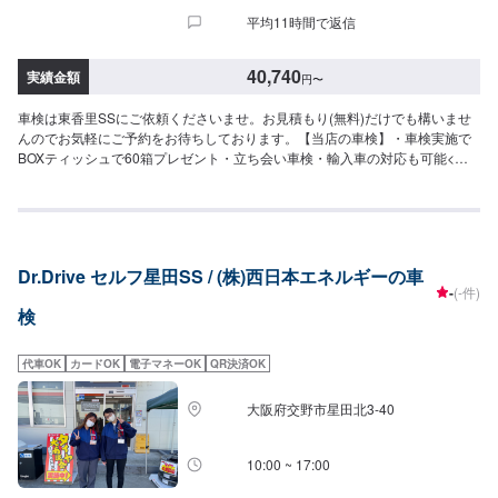
平均11時間で返信
40,740
実績金額
円
〜
車検は東香里SSにご依頼くださいませ。お見積もり(無料)だけでも構いませ
んのでお気軽にご予約をお待ちしております。【当店の車検】・車検実施で
BOXティッシュで60箱プレゼント・立ち会い車検・輸入車の対応も可能<費
用目安>国産車14,800円+各種法定費用===以下参考価格===⚫︎軽自動車（ルー
クス・ワゴンRなど）｜車検基本料14,800円↓各種法定料金合計25,940円
（合計）40,740円⚫︎小型車（ミラージュ・ヴィッツなど）｜車検基本料
14,800円↓各種法定料金合計35,850円（合計）50,650円⚫︎中型車（ノート・
オーリスなど）｜車検基本料14,800円↓各種法定料金合計44,050円（合計）
Dr.Drive セルフ星田SS / (株)西日本エネルギーの車
58,850円⚫︎大型車（デリカなど）｜車検基本料14,800円↓各種法定料金合計
-
(-件)
52,250円（合計）67,050円※注意事項※・追加交換等必要な場合は、別途お見
検
積もりご請求させていただきます。
代車OK
カードOK
電子マネーOK
QR決済OK
大阪府交野市星田北3-40
10:00 ~ 17:00