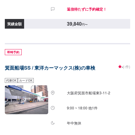
返信待たずに予約確定！
39,840
実績金額
円
〜
即時予約
-
(-件)
箕面船場SS / 東洋カーマックス(株)の車検
代車OK
カードOK
大阪府箕面市船場東3-11-2
9:00 ~ 18:00 他1件
年中無休