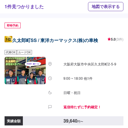
1件見つかりました
地図で表示する
即時予約
1位
5.0
(3件)
久太郎町SS / 東洋カーマックス(株)の車検
代車OK
カードOK
大阪府大阪市中央区久太郎町2-5-9
9:00 ~ 18:00 他1件
日曜・祝日
返信待たずに予約確定！
39,640
実績金額
円
〜