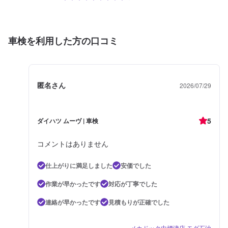
車検を利用した方の口コミ
匿名さん
2026/07/29
5
ダイハツ ムーヴ | 車検
コメントはありません
仕上がりに満足しました
安価でした
作業が早かったです
対応が丁寧でした
連絡が早かったです
見積もりが正確でした
メカドック中標津店 モダ石油