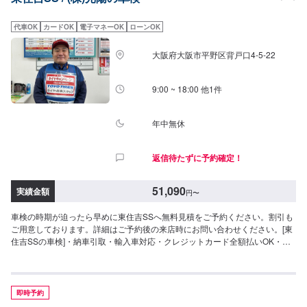
代車OK
カードOK
電子マネーOK
ローンOK
大阪府大阪市平野区背戸口4-5-22
9:00 ~ 18:00 他1件
年中無休
返信待たずに予約確定！
51,090
実績金額
円
〜
車検の時期が迫ったら早めに東住吉SSへ無料見積をご予約ください。割引も
ご用意しております。詳細はご予約後の来店時にお問い合わせください。[東
住吉SSの車検]・納車引取・輸入車対応・クレジットカード全額払いOK・無
料代車あり--------------------\最大15,000円引/【9種類のお得な割引制度！】①
早期予約割引6ヶ月前6,000円引5ヶ月前5,000円引4ヶ月前4,000円引3ヶ月前
3,000円引2ヶ月前2,000円引1ヶ月前1,000円引②新車初回割引2,000円引③ハ
イブリッド車割引2,000円引④前回リピート割引1,000円引⑤当店初めて割引
即時予約
1,000円引⑥代車不要割引1,000円引⑦入庫日即決割引1,000円⑧お得意様会