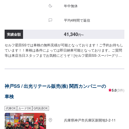
年中無休
平均4時間で返信
41,340
実績金額
円
〜
セルフ星田SSでは車検の無料見積が可能となっております！ご予約お待ちし
ています！！車検は条件によっては即日納車可能となっております。ご質問
等は来店当日スタッフまでお気軽にどうぞ！[セルフ星田SS-スーパーグリー
ン車検-]当店での車検で以下の特典（最大12,000円相当）がございます。・
ガソリン・軽油[１０円／L]引きパスポート（最大２年間）※・ボックスティッ
シュ２０箱プレゼント・撥水洗車実施※一般価格よりの値引きとなります。≪
車検価格≫-軽自動車-ー（キャスト,ラパンなど）車検基本料15,000円各種法
定料金合計26,340円-----------------------------------------→[合計]41,340円-小型自
神戸SS / 出光リテール販売(株) 関西カンパニーの
動車(〜1,000kg)-ー（ライズ,コルトなど）車検基本料15,000円各種法定料金
5.0
(3件)
合計36,250円-----------------------------------------→[合計]51,250円-中型自動車
車検
(1,001〜1,500kg)-ー（インプレッサ,アテンザなど）車検基本料15,000円各種
法定料金合計44,450円-----------------------------------------→[合計]59,450円-大型
自動車(1,501〜2,000kg)-ー（レクサスLC,セレナなど）車検基本料15,000円
代車OK
カードOK
QR決済OK
各種法定料金合計52,750円-----------------------------------------→[合計]67,750円≪
支払い方法について≫車検基本料については、クレジット・PayPay使用でき
兵庫県神戸市兵庫区新開地3-2-11
ます。≪注意事項≫・記載してある車種はあくまで一例です（グレード等に
よっては一つ上の価格である場合がございます）・車種や初度登録年月から