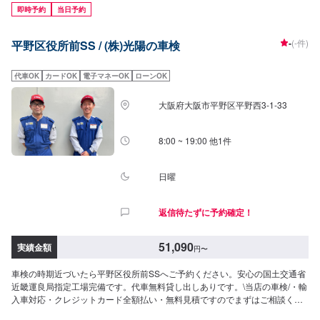
引⑦入庫日即決割引1,000円⑧お得意様会員割引1,000円⑨WEB予約割引
即時予約
当日予約
1,000円--------------------＜車検料金＞◉軽自動車整備基本料：8,250円完成検査
料：7,700円継続申請料：8,800円法定費用計：26,340円▶︎[合計金額]51,090
-
(-件)
平野区役所前SS / (株)光陽の車検
円最大割引後：36,090円＞＞＞減税対象車なら34,490円◉小型乗用車整備基
本料：8,250円完成検査料：7,700円継続申請料：8,800円法定費用計：
36,250円▶︎[合計金額]61,000円最大割引後：46,000円＞＞＞減税対象車なら
代車OK
カードOK
電子マネーOK
ローンOK
39,600円◉中型乗用車整備基本料：10,450円完成検査料：7,700円継続申請
料：8,800円法定費用計：44,450円▶︎[合計金額]71,400円最大割引後：56,400
大阪府大阪市平野区平野西3-1-33
円＞＞＞減税対象車なら46,800円◉大型乗用車整備基本料：10,450円完成検
査料：7,700円継続申請料：8,800円法定費用計：52,750円▶︎[合計金
額]79,700円最大割引後：64,700円＞＞＞減税対象車なら51,900円<注意>・
8:00 ~ 19:00 他1件
中型乗用車が3ナンバーの場合、印紙代が＋1,000円となり合計価格も変わり
ます。・輸入車は、初年度より9年以内のベンツ・BMW・アウディVW・ミニ
BMWに限る。・事業登録車両（緑ナンバー）・トラック類・8ナンバー車・
日曜
並行輸入車・一部改造車等は、お受けできない場合がございます。・他割引
の併用不可。・ご予約時に1,000円の予約金を頂戴いたします。車検実施時の
返信待たずに予約確定！
車検費用に充当いたします。返金はできかねます。
51,090
実績金額
円
〜
車検の時期近づいたら平野区役所前SSへご予約ください。安心の国土交通省
近畿運良局指定工場完備です。代車無料貸し出しありです。\当店の車検/・輸
入車対応・クレジットカード全額払い・無料見積ですのでまずはご相談くだ
さい・<車検実施後特典>-ピュアキーパー施工-燃料費用割引券（ほかの割引