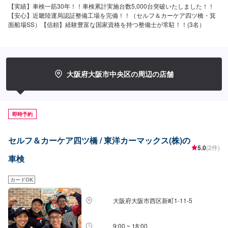
【実績】車検一筋30年！！車検累計実施台数5,000台突破いたしました！！
【安心】近畿陸運局認証整備工場を完備！！（セルフ＆カーケア四ツ橋・箕
面船場SS）【信頼】経験豊富な国家資格を持つ整備士が常駐！！(3名）
大阪府大阪市中央区の周辺の店舗
即時予約
セルフ＆カーケア四ツ橋 / 東洋カーマックス(株)の
5.0
(2件)
車検
カードOK
大阪府大阪市西区新町1-11-5
9:00 ~ 18:00