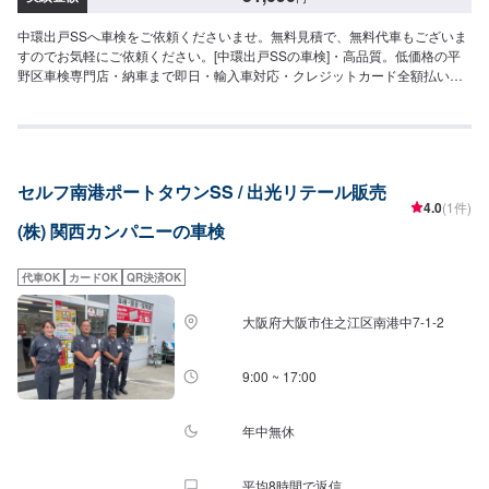
中環出戸SSへ車検をご依頼くださいませ。無料見積で、無料代車もございま
すのでお気軽にご依頼ください。[中環出戸SSの車検]・高品質。低価格の平
野区車検専門店・納車まで即日・輸入車対応・クレジットカード全額払い＜
車検基本料金＞以下の記載料金に各種法定料金と、必要があれば追加性びの
料金が加算されます。24,750円〜（軽自動車・小型自動車）26,950円〜（中
型・大型）
セルフ南港ポートタウンSS / 出光リテール販売
4.0
(1件)
(株) 関西カンパニーの車検
代車OK
カードOK
QR決済OK
大阪府大阪市住之江区南港中7-1-2
9:00 ~ 17:00
年中無休
平均8時間で返信