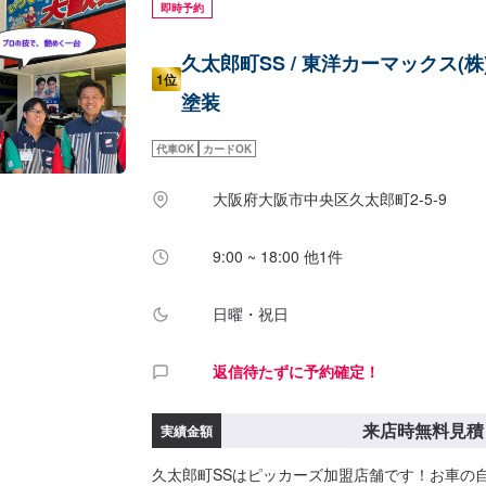
即時予約
久太郎町SS / 東洋カーマックス(株
1位
塗装
代車OK
カードOK
大阪府大阪市中央区久太郎町2-5-9
9:00 ~ 18:00 他1件
日曜・祝日
返信待たずに予約確定！
来店時無料見積
実績金額
久太郎町SSはピッカーズ加盟店舗です！お車の