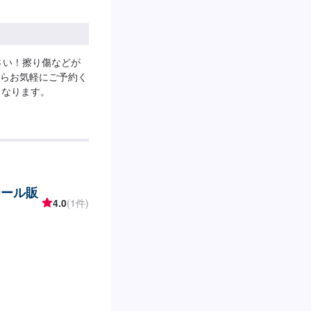
さい！擦り傷などが
らお気軽にご予約く
となります。
テール販
4.0
(1件)