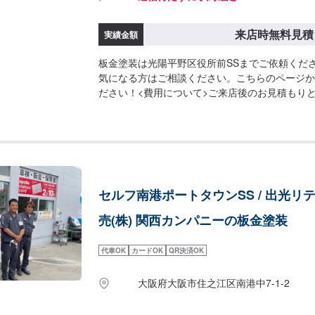
来店時無料見積
実績金額
板金塗装は光陽平野区役所前SSまでご依頼くだ
気になる方はご相談ください。こちらのページか
ださい！<費用について>ご来店後のお見積もり
セルフ南港ポートタウンSS / 出光リ
売(株) 関西カンパニーの板金塗装
代車OK
カードOK
QR決済OK
大阪府大阪市住之江区南港中7-1-2