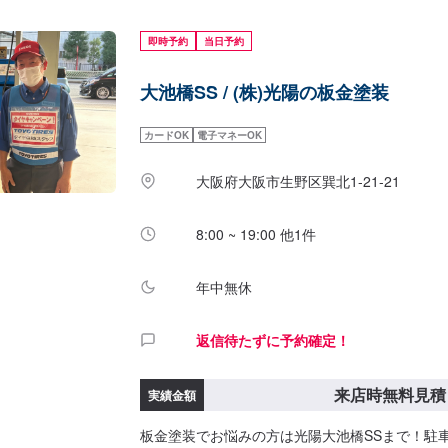
即時予約
当日予約
大池橋SS / (株)光陽の板金塗装
カードOK
電子マネーOK
大阪府大阪市生野区巽北1-21-21
8:00 ~ 19:00 他1件
年中無休
返信待たずに予約確定！
来店時無料見積
実績金額
板金塗装でお悩みの方は光陽大池橋SSまで！駐