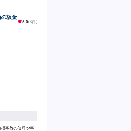
)の板金
5.0
(3件)
自損事故の修理や事