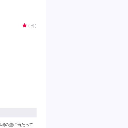
-
(-件)
車場の壁に当たって