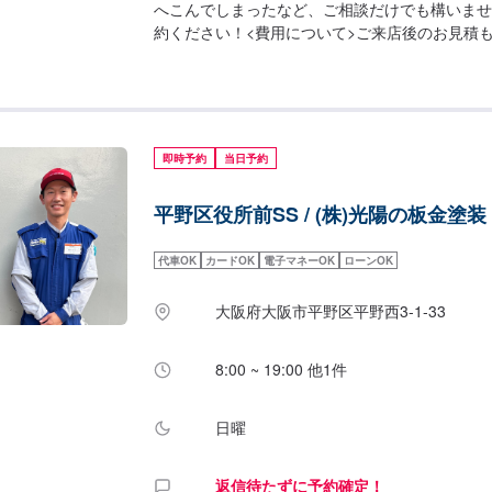
へこんでしまったなど、ご相談だけでも構いませ
約ください！<費用について>ご来店後のお見積
即時予約
当日予約
平野区役所前SS / (株)光陽の板金塗装
代車OK
カードOK
電子マネーOK
ローンOK
大阪府大阪市平野区平野西3-1-33
8:00 ~ 19:00 他1件
日曜
返信待たずに予約確定！