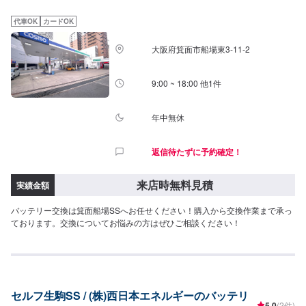
代車OK
カードOK
大阪府箕面市船場東3-11-2
9:00 ~ 18:00 他1件
年中無休
返信待たずに予約確定！
来店時無料見積
実績金額
バッテリー交換は箕面船場SSへお任せください！購入から交換作業まで承っ
ております。交換についてお悩みの方はぜひご相談ください！
セルフ生駒SS / (株)西日本エネルギーのバッテリ
5.0
(2件)