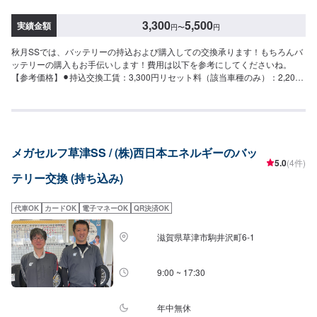
3,300
5,500
実績金額
円
〜
円
秋月SSでは、バッテリーの持込および購入しての交換承ります！もちろんバ
ッテリーの購入もお手伝いします！費用は以下を参考にしてくださいね。
【参考価格】⚫︎持込交換工賃：3,300円リセット料（該当車種のみ）：2,200
円⚫︎店頭で購入し交換工賃：0円リセット料（該当車種のみ）：2,200円
メガセルフ草津SS / (株)西日本エネルギーのバッ
5.0
(4件)
テリー交換 (持ち込み)
代車OK
カードOK
電子マネーOK
QR決済OK
滋賀県草津市駒井沢町6-1
9:00 ~ 17:30
年中無休