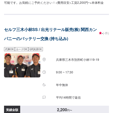
可能です。お気軽にご予約ください！<費用目安>工賃2,200円~+本体料金
セルフ三木小林SS / 出光リテール販売(株) 関西カン
-
(-件)
パニーのバッテリー交換 (持ち込み)
代車OK
カードOK
QR決済OK
兵庫県三木市別所町小林119-19
9:00 ~ 17:30
年中無休
平均14時間で返信
2,200
実績金額
円
〜