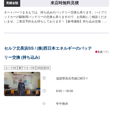
来店時無料見積
実績金額
オートパーツまるもでは、持ち込みのバッテリー交換も承ります。ハイブリ
ッドカーの駆動用バッテリーの交換も承りますので、お気軽にご相談くださ
いませ。ご来店予約をお待ちしております！【参考価格】持ち込み交換：
1,100円〜※交換に診断機が必要な車種などはお値段が高くなります
セルフ北長浜SS / (株)西日本エネルギーのバッテ
5.0
(1件)
リー交換 (持ち込み)
カードOK
電子マネーOK
QR決済OK
滋賀県長浜市細江町3-1
9:00 ~ 18:00
年中無休