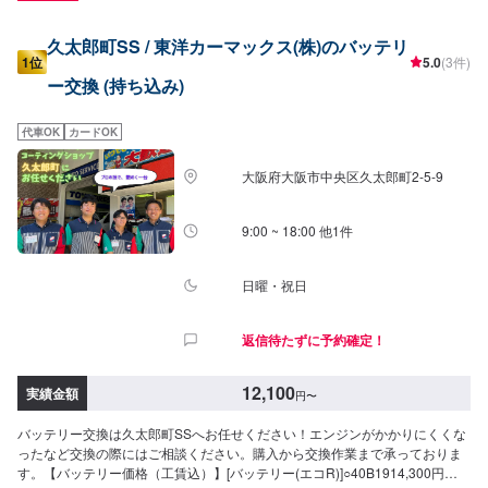
久太郎町SS / 東洋カーマックス(株)のバッテリ
1位
5.0
(3件)
ー交換 (持ち込み)
代車OK
カードOK
大阪府大阪市中央区久太郎町2-5-9
9:00 ~ 18:00 他1件
日曜・祝日
返信待たずに予約確定！
12,100
実績金額
円
〜
バッテリー交換は久太郎町SSへお任せください！エンジンがかかりにくくな
ったなど交換の際にはご相談ください。購入から交換作業まで承っておりま
す。【バッテリー価格（工賃込）】[バッテリー(エコR)]○40B1914,300円