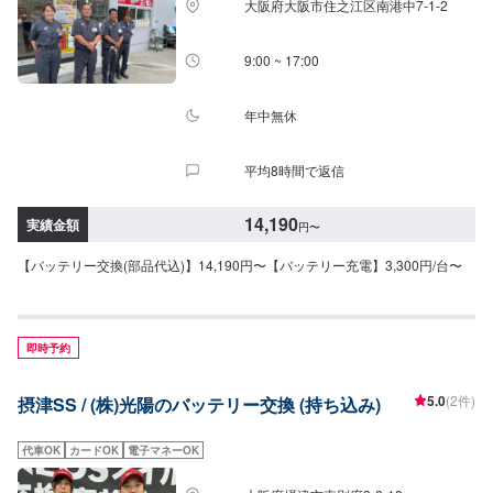
大阪府大阪市住之江区南港中7-1-2
9:00 ~ 17:00
年中無休
平均8時間で返信
14,190
実績金額
円
〜
【バッテリー交換(部品代込)】14,190円〜【バッテリー充電】3,300円/台〜
即時予約
5.0
(2件)
摂津SS / (株)光陽のバッテリー交換 (持ち込み)
代車OK
カードOK
電子マネーOK