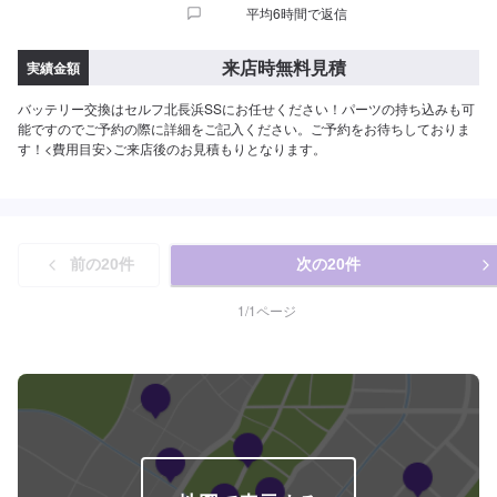
平均6時間で返信
来店時無料見積
実績金額
バッテリー交換はセルフ北長浜SSにお任せください！パーツの持ち込みも可
能ですのでご予約の際に詳細をご記入ください。ご予約をお待ちしておりま
す！<費用目安>ご来店後のお見積もりとなります。
前の
20
件
次の
20
件
1
/
1
ページ