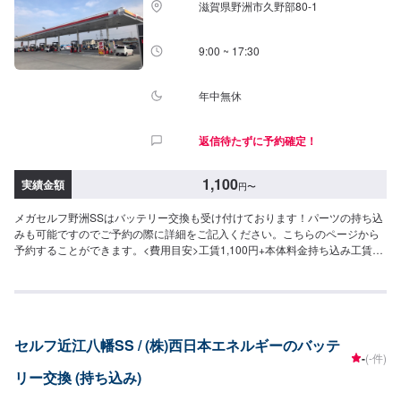
滋賀県野洲市久野部80-1
9:00 ~ 17:30
年中無休
返信待たずに予約確定！
1,100
実績金額
円
〜
メガセルフ野洲SSはバッテリー交換も受け付けております！パーツの持ち込
みも可能ですのでご予約の際に詳細をご記入ください。こちらのページから
予約することができます。<費用目安>工賃1,100円+本体料金持ち込み工賃
4,400円
セルフ近江八幡SS / (株)西日本エネルギーのバッテ
-
(-件)
リー交換 (持ち込み)