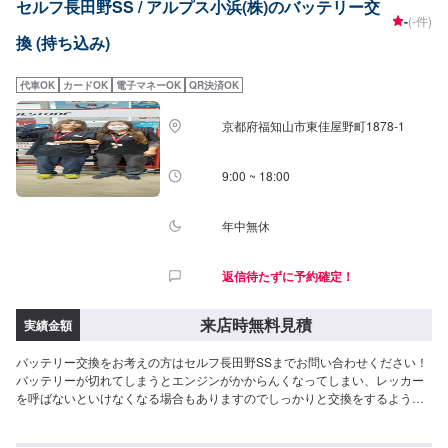
セルフ長田野SS / アルプス小浜(株)のバッテリー交
-
(-件)
換 (持ち込み)
代車OK
カードOK
電子マネーOK
QR決済OK
京都府福知山市東佳屋野町1878-1
9:00 ~ 18:00
年中無休
返信待たずに予約確定！
来店時無料見積
実績金額
バッテリー交換をお考えの方はセルフ長田野SSまでお問い合わせください！
バッテリーが切れてしまうとエンジンがかからんくなってしまい、レッカー
を呼ばないといけなくなる場合もありますのでしっかりと交換をするように
しましょう。お客様のご予約をお待ちしております！<費用目安>ご来店後の
お見積もりとなります。