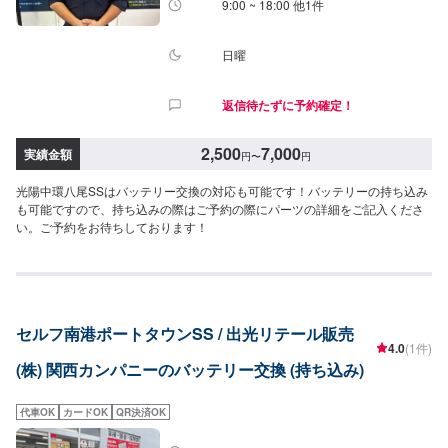
9:00 ~ 18:00 他1件
日曜
返信待たずに予約確定！
2,500
7,000
実績金額
円
〜
円
光陽中環八尾SSはバッテリー交換の対応も可能です！バッテリーの持ち込み
も可能ですので、持ち込みの際はご予約の際にパーツの詳細をご記入くださ
い。ご予約をお待ちしております！
セルフ南港ポートタウンSS / 出光リテール販売
4.0
(1件)
(株) 関西カンパニーのバッテリー交換 (持ち込み)
代車OK
カードOK
QR決済OK