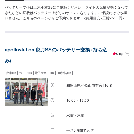
バッテリー交換は三木小林SSにご依頼ください！ライトの光量が弱くなって
きたなどの症状はバッテリー上がりのサインになります。ご相談だけでも構
いません。こちらのページからご予約できます！<費用目安>工賃2,200円+バ
ッテリー本体料金
apollostation 秋月SSのバッテリー交換 (持ち込
5.0
(6件)
み)
代車OK
カードOK
電子マネーOK
QR決済OK
和歌山県和歌山市有家116-8
10:00 ~ 18:00
水曜・木曜
平均5時間で返信