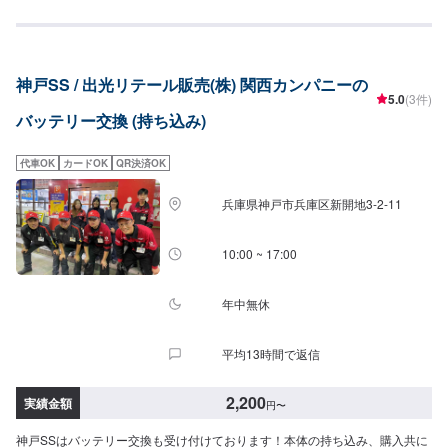
神戸SS / 出光リテール販売(株) 関西カンパニーの
5.0
(3件)
バッテリー交換 (持ち込み)
代車OK
カードOK
QR決済OK
兵庫県神戸市兵庫区新開地3-2-11
10:00 ~ 17:00
年中無休
平均13時間で返信
2,200
実績金額
円
〜
神戸SSはバッテリー交換も受け付けております！本体の持ち込み、購入共に