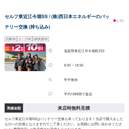
セルフ東近江今堀SS / (株)西日本エネルギーのバッ
-
(-件)
テリー交換 (持ち込み)
代車OK
カードOK
QR決済OK
滋賀県東近江市今堀町232
9:00 ~ 18:30
年中無休
平均16時間で返信
来店時無料見積
実績金額
セルフ東近江今堀SSはバッテリー交換も承っております！当店で購入をした
ものへの交換となりますのでご了承ください。お気軽にお問い合わせくださ
い！<費用目安>ご来店後のお見積もりとなります。