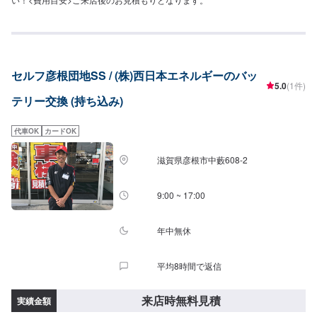
セルフ彦根団地SS / (株)西日本エネルギーのバッ
5.0
(1件)
テリー交換 (持ち込み)
代車OK
カードOK
滋賀県彦根市中藪608-2
9:00 ~ 17:00
年中無休
平均8時間で返信
来店時無料見積
実績金額