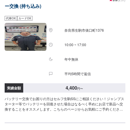
ー交換 (持ち込み)
代車OK
カードOK
奈良県生駒市俵口町1376
10:00 ~ 17:00
年中無休
平均5時間で返信
4,400
実績金額
円
〜
バッテリー交換でお困りの方はセルフ生駒SSにご相談ください！ジャンプス
ターター等でバッテリーを回復させた場合はなるべく早めにお店で新品へ交
換することをオススメします。こちらのページからお気軽にご予約くださ
い！※外車作業不可※ハイブリッドなどの補機バッテリー交換作業不可<費用
目安>9,900円~持ち込みの場合工賃4,400円~