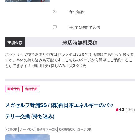
年中無休
平均15時間で返信
来店時無料見積
実績金額
バッテリー交換でお困りの方はセルフ堅田SSまで！店頭販売も行っておりま
すが、本体の持ち込みも可能です！こちらのページから簡単にご予約するこ
とができます！<費用目安>持ち込み工賃3,000円
即時予約
当日予約
メガセルフ野洲SS / (株)西日本エネルギーのバッ
4.3
(10件)
テリー交換 (持ち込み)
代車OK
カードOK
電子マネーOK
QR決済OK
ローンOK