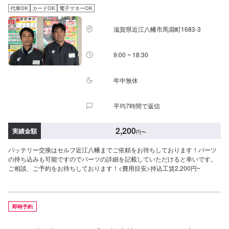
代車OK
カードOK
電子マネーOK
滋賀県近江八幡市馬淵町1683-3
9:00 ~ 18:30
年中無休
平均7時間で返信
2,200
実績金額
円
〜
バッテリー交換はセルフ近江八幡までご依頼をお待ちしております！パーツ
の持ち込みも可能ですのでパーツの詳細を記載していただけると幸いです。
ご相談、ご予約をお待ちしております！<費用目安>持込工賃2,200円~
即時予約