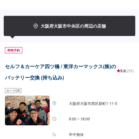
○60B2424,200円○80D2328,600円○85D2630,800円[バッテリー
(NDS)]○40B1912,100円○55B2420,900円○75D2323,540円○85D2628,050円
大阪府大阪市中央区の周辺の店舗
即時予約
セルフ＆カーケア四ツ橋 / 東洋カーマックス(株)の
5.0
(2件)
バッテリー交換 (持ち込み)
カードOK
大阪府大阪市西区新町1-11-5
9:00 ~ 18:00
年中無休