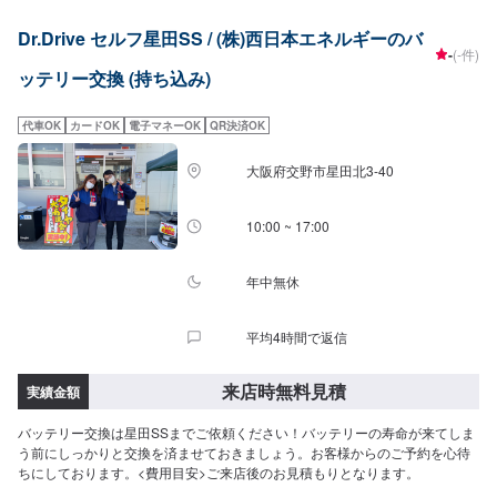
Dr.Drive セルフ星田SS / (株)西日本エネルギーのバ
-
(-件)
ッテリー交換 (持ち込み)
代車OK
カードOK
電子マネーOK
QR決済OK
大阪府交野市星田北3-40
10:00 ~ 17:00
年中無休
平均4時間で返信
来店時無料見積
実績金額
バッテリー交換は星田SSまでご依頼ください！バッテリーの寿命が来てしま
う前にしっかりと交換を済ませておきましょう。お客様からのご予約を心待
ちにしております。<費用目安>ご来店後のお見積もりとなります。