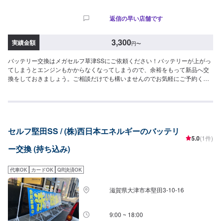
返信の早い店舗です
3,300
実績金額
円
〜
バッテリー交換はメガセルフ草津SSにご依頼ください！バッテリーが上がっ
てしまうとエンジンもかからなくなってしまうので、余裕をもって新品へ交
換をしておきましょう。ご相談だけでも構いませんのでお気軽にご予約くだ
さい！<費用目安>持ち込み工賃1,100円+本体料金
セルフ堅田SS / (株)西日本エネルギーのバッテリ
5.0
(1件)
ー交換 (持ち込み)
代車OK
カードOK
QR決済OK
滋賀県大津市本堅田3-10-16
9:00 ~ 18:00