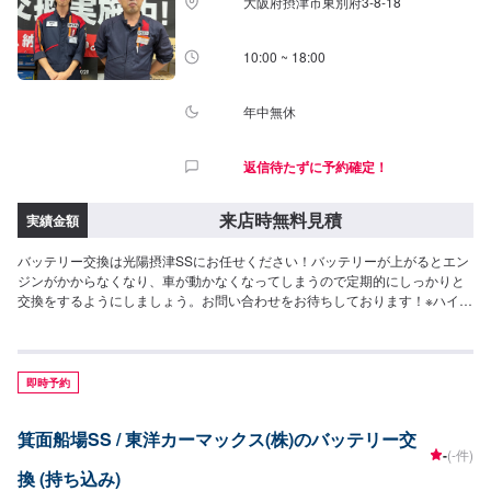
大阪府摂津市東別府3-8-18
10:00 ~ 18:00
年中無休
返信待たずに予約確定！
来店時無料見積
実績金額
バッテリー交換は光陽摂津SSにお任せください！バッテリーが上がるとエン
ジンがかからなくなり、車が動かなくなってしまうので定期的にしっかりと
交換をするようにしましょう。お問い合わせをお待ちしております！※ハイブ
リット車の駆動バッテリー交換は出来かねますのでご了承下さい。※一部輸入
車・HV車・大型車・トラック等は交換・在庫が無い場合がありますので事前
にお問い合わせください。
即時予約
箕面船場SS / 東洋カーマックス(株)のバッテリー交
-
(-件)
換 (持ち込み)