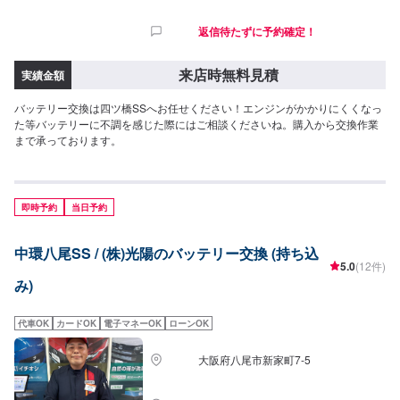
返信待たずに予約確定！
来店時無料見積
実績金額
バッテリー交換は四ツ橋SSへお任せください！エンジンがかかりにくくなっ
た等バッテリーに不調を感じた際にはご相談くださいね。購入から交換作業
まで承っております。
即時予約
当日予約
中環八尾SS / (株)光陽のバッテリー交換 (持ち込
5.0
(12件)
み)
代車OK
カードOK
電子マネーOK
ローンOK
大阪府八尾市新家町7-5