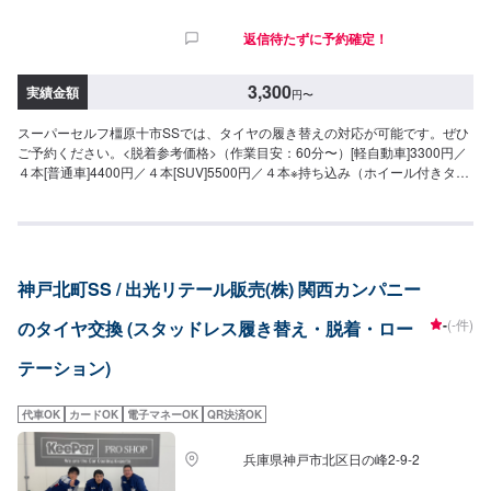
返信待たずに予約確定！
3,300
実績金額
円
〜
スーパーセルフ橿原十市SSでは、タイヤの履き替えの対応が可能です。ぜひ
ご予約ください。<脱着参考価格>（作業目安：60分〜）[軽自動車]3300円／
４本[普通車]4400円／４本[SUV]5500円／４本※持ち込み（ホイール付きタイ
ヤなど）がある場合は、ご予約時にご相談ください。※車種やタイヤによって
は、作業時間や価格が変動する場合がございます。
神戸北町SS / 出光リテール販売(株) 関西カンパニー
-
(-件)
のタイヤ交換 (スタッドレス履き替え・脱着・ロー
テーション)
代車OK
カードOK
電子マネーOK
QR決済OK
兵庫県神戸市北区日の峰2-9-2