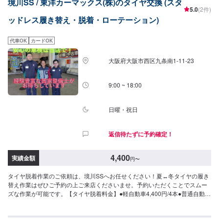
境川SS / 東洋カーマックス(株)のタイヤ交換 (スタ
5.0
(2件)
ッドレス履き替え・脱着・ローテーション)
代車OK
カードOK
大阪府大阪市西区九条南1-11-23
9:00 ~ 18:00
日曜・祝日
返信待たずに予約確定！
4,400
実績金額
円
〜
タイヤ脱着作業のご依頼は、境川SSへお任せください！夏↔︎冬タイヤの履き
替え作業はぜひご予約の上ご来店くださいませ。予約いただくことでスムー
ズな作業が可能です。【タイヤ脱着料金】●軽自動車4,400円/4本●普通自動車
4,400円/4本●SUV5,500円/4本作業時間>20分〜/4本