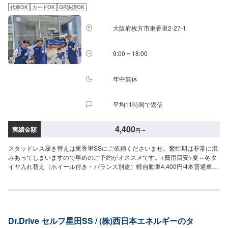
代車OK
カードOK
QR決済OK
大阪府枚方市東香里2-27-1
9:00 ~ 18:00
年中無休
平均11時間で返信
4,400
実績金額
円
〜
スタッドレス履き替えは東香里SSにご依頼くださいませ。繁忙期は非常に混
みあってしまいますので早めのご予約がオススメです。<費用目安>夏⇔冬タ
イヤ入れ替え（ホイール付き・バランス別途）軽自動車4,400円/4本普通車4､
400円/4本SUV・ミニバン6､600/4本作業時間30分~
Dr.Drive セルフ星田SS / (株)西日本エネルギーのタ