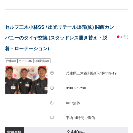
本普通車3,300円/4本SUV3,300円/4本作業時間30分~
セルフ三木小林SS / 出光リテール販売(株) 関西カン
-
(-件)
パニーのタイヤ交換 (スタッドレス履き替え・脱
着・ローテーション)
代車OK
カードOK
QR決済OK
兵庫県三木市別所町小林119-19
9:00 ~ 17:30
年中無休
平均14時間で返信
2,440
実績金額
円
〜