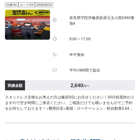
代車OK
カードOK
QR決済OK
奈良県宇陀市榛原萩原元玉小西2460番
地4
9:00 ~ 17:00
年中無休
平均19時間で返信
2,640
実績金額
円
〜
スタッドレス交換をお考えの方は榛原SSにお任せください！30分程度終わり
ますので空き時間にご来店ください。ご相談だけでも構いませんのでご予約
をお待ちしております！<費用目安>着脱・ローテーション・軽自動車2,640
円/台・普通車3,470円/台・SUV3,740円/台作業時間30分~