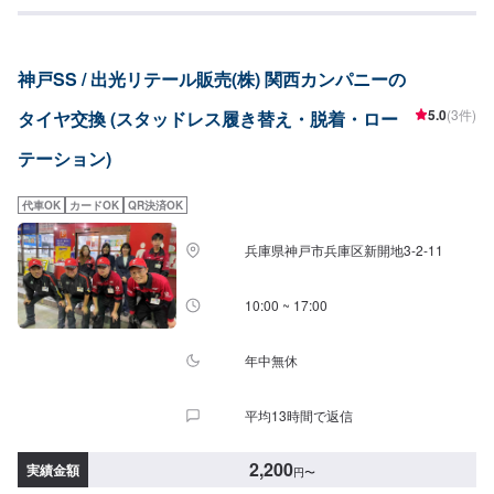
す。詳細はお問い合わせください。
神戸SS / 出光リテール販売(株) 関西カンパニーの
5.0
(3件)
タイヤ交換 (スタッドレス履き替え・脱着・ロー
テーション)
代車OK
カードOK
QR決済OK
兵庫県神戸市兵庫区新開地3-2-11
10:00 ~ 17:00
年中無休
平均13時間で返信
2,200
実績金額
円
〜