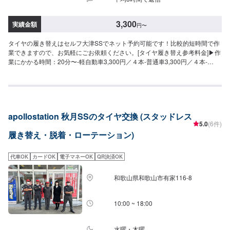
3,300
実績金額
円
〜
タイヤの履き替えはセルフ大津SSでネット予約可能です！比較的短時間で作
業できますので、お気軽にごお依頼ください。[タイヤ履き替え参考料金]▶︎作
業にかかる時間：20分〜-軽自動車3,300円／４本-普通車3,300円／４本-
SUV4,400円／４本※お持ち込みのタイヤ等は、要相談となります。※料金は
タイヤのサイズによって変わる場合もございます。詳細はお問い合わせくだ
さい。
apollostation 秋月SSのタイヤ交換 (スタッドレス
5.0
(6件)
履き替え・脱着・ローテーション)
代車OK
カードOK
電子マネーOK
QR決済OK
和歌山県和歌山市有家116-8
10:00 ~ 18:00
水曜・木曜