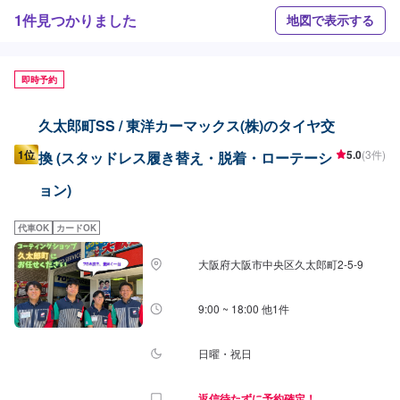
1件見つかりました
地図で表示する
即時予約
久太郎町SS / 東洋カーマックス(株)のタイヤ交
1位
5.0
(3件)
換 (スタッドレス履き替え・脱着・ローテーシ
ョン)
代車OK
カードOK
大阪府大阪市中央区久太郎町2-5-9
9:00 ~ 18:00 他1件
日曜・祝日
返信待たずに予約確定！