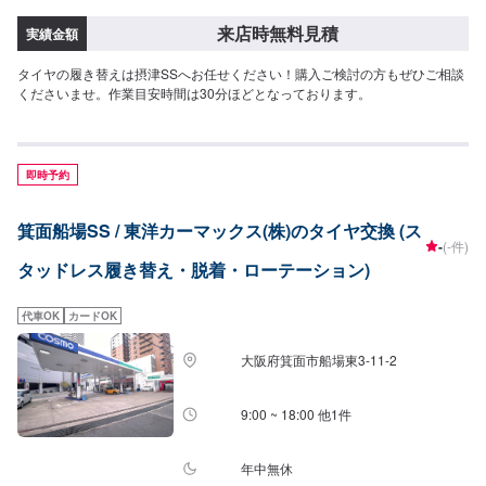
来店時無料見積
実績金額
タイヤの履き替えは摂津SSへお任せください！購入ご検討の方もぜひご相談
くださいませ。作業目安時間は30分ほどとなっております。
即時予約
箕面船場SS / 東洋カーマックス(株)のタイヤ交換 (ス
-
(-件)
タッドレス履き替え・脱着・ローテーション)
代車OK
カードOK
大阪府箕面市船場東3-11-2
9:00 ~ 18:00 他1件
年中無休