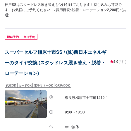
神戸SSはスタッドレス履き替えも受け付けております！持ち込みも可能で
す！お気軽にご予約ください！<費用目安>脱着・ローテーション2,200円~(共
通)
即時予約
当日予約
スーパーセルフ橿原十市SS / (株)西日本エネルギ
5.0
(4件)
ーのタイヤ交換 (スタッドレス履き替え・脱着・
ローテーション)
代車OK
カードOK
電子マネーOK
QR決済OK
奈良県橿原市十市町1219-1
9:00 ~ 18:00
年中無休