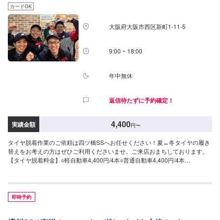
カードOK
大阪府大阪市西区新町1-11-5
9:00 ~ 18:00
年中無休
返信待たずに予約確定！
4,400
実績金額
円
〜
タイヤ脱着作業のご依頼は四ツ橋SSへお任せください！夏↔︎冬タイヤの履き
替えをお考えの方はぜひご利用くださいませ。ご来店おまちしております。
【タイヤ脱着料金】○軽自動車4,400円/4本○普通自動車4,400円/4本
○SUV4,400円/4本>>作業時間：30分〜/4本
即時予約