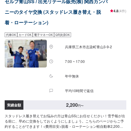
セルフ青山SS / 出光リテール販売(株) 関西カンパ
4.8
(4件)
ニーのタイヤ交換 (スタッドレス履き替え・脱
着・ローテーション)
代車OK
カードOK
電子マネーOK
QR決済OK
兵庫県三木市志染町青山3-9-2
7:00 ~ 17:00
年中無休
平均10時間で返信
2,200
実績金額
円
〜
スタッドレス履き替えでお悩みの方は青山SSにお任せください！雪予報が出
る前に、早めに交換をしておくようにしましょう。こちらのページからご予
約することができます！<費用目安>脱着・ローテーション軽自動車2,200円/4