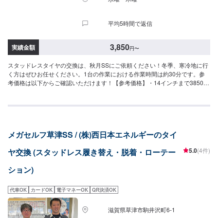
平均5時間で返信
3,850
実績金額
円
〜
スタッドレスタイヤの交換は、秋月SSにご依頼ください！冬季、寒冷地に行
く方はぜひお任せください。1台の作業における作業時間は約30分です。参
考価格は以下からご確認いただけます！【参考価格】・14インチまで3850
円/4本・15・16インチ5500円/4本・17・18インチ6600円/4本・19・20イン
チ8800円/４本・ランクル等のＲＶ車は別途1100円/台
メガセルフ草津SS / (株)西日本エネルギーのタイ
5.0
(4件)
ヤ交換 (スタッドレス履き替え・脱着・ローテー
ション)
代車OK
カードOK
電子マネーOK
QR決済OK
滋賀県草津市駒井沢町6-1