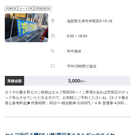
代車OK
カードOK
QR決済OK
滋賀県大津市本堅田3-10-16
9:00 ~ 18:00
年中無休
平均15時間で返信
3,000
実績金額
円
〜
タイヤの履き替えのご依頼はセルフ堅田SSへ！ご希望があれば空気圧のチェ
ック等もさせていただきますので、お気軽にご予約くださいね。[タイヤ履き
替え参考料金]▶︎作業時間：30分〜-軽自動車-3,000円／４本-普通車-4,000円
／４本-SUV-6,000円／４本※お持ち込みのタイヤ等ある際は、持ち込み品に
入力してご予約くださいませ。※料金はタイヤのサイズによって変わる場合も
ございます。詳細はお問い合わせください。
セルフ近江八幡SS / (株)西日本エネルギーのタイヤ