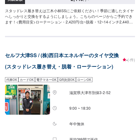
スタッドレス履き替えは三木小林SSにご依頼ください！季節に適したタイヤ
へしっかりと交換をするようにしましょう。こちらのページからご予約でき
ます！<費用目安>ローテーション・2,420円/台~脱着・12~14インチ2,440
円/4本・15~17インチ3,400円/4本・18インチ4,200円/4本作業時間30分~
セルフ大津SS / (株)西日本エネルギーのタイヤ交換
-
(-件)
(スタッドレス履き替え・脱着・ローテーション)
代車OK
カードOK
電子マネーOK
QR決済OK
ローンOK
滋賀県大津市別保3-2-52
9:00 ~ 18:30
年中無休
平均3時間で返信