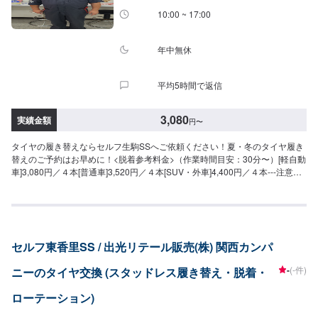
10:00 ~ 17:00
年中無休
平均5時間で返信
3,080
実績金額
円
〜
タイヤの履き替えならセルフ生駒SSへご依頼ください！夏・冬のタイヤ履き
替えのご予約はお早めに！<脱着参考料金>（作業時間目安：30分〜）[軽自動
車]3,080円／４本[普通車]3,520円／４本[SUV・外車]4,400円／４本---注意事
項---・持ち込みは要相談です。・車種やタイヤによっては、対応不可の場合
や料金が変わる場合もございます。
セルフ東香里SS / 出光リテール販売(株) 関西カンパ
-
(-件)
ニーのタイヤ交換 (スタッドレス履き替え・脱着・
ローテーション)