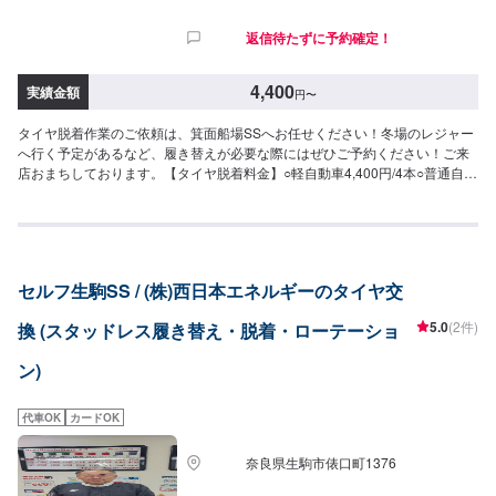
返信待たずに予約確定！
4,400
実績金額
円
〜
タイヤ脱着作業のご依頼は、箕面船場SSへお任せください！冬場のレジャー
へ行く予定があるなど、履き替えが必要な際にはぜひご予約ください！ご来
店おまちしております。【タイヤ脱着料金】○軽自動車4,400円/4本○普通自動
車4,400円/4本○SUV4,400円/4本>>作業時間は[30分〜/4本]いただいておりま
す。
セルフ生駒SS / (株)西日本エネルギーのタイヤ交
5.0
(2件)
換 (スタッドレス履き替え・脱着・ローテーショ
ン)
代車OK
カードOK
奈良県生駒市俵口町1376