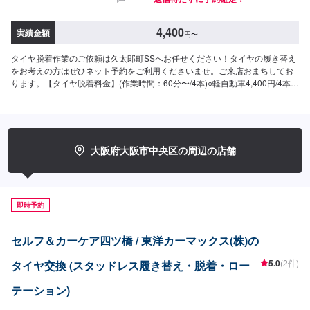
4,400
実績金額
円
〜
タイヤ脱着作業のご依頼は久太郎町SSへお任せください！タイヤの履き替え
をお考えの方はぜひネット予約をご利用くださいませ。ご来店おまちしてお
ります。【タイヤ脱着料金】(作業時間：60分〜/4本)○軽自動車4,400円/4本○
普通自動車4,400円/4本○SUV5,280円/4本
大阪府大阪市中央区の周辺の店舗
即時予約
セルフ＆カーケア四ツ橋 / 東洋カーマックス(株)の
5.0
(2件)
タイヤ交換 (スタッドレス履き替え・脱着・ロー
テーション)