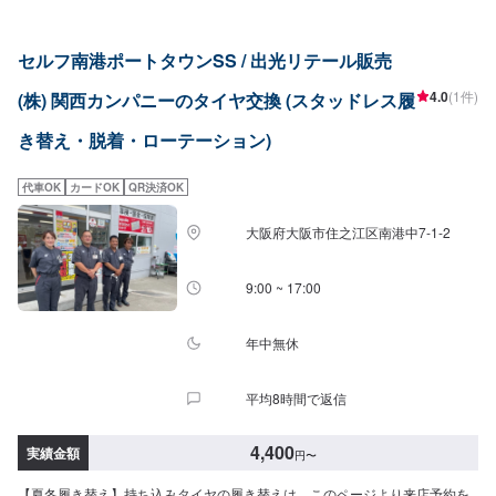
セルフ南港ポートタウンSS / 出光リテール販売
4.0
(1件)
(株) 関西カンパニーのタイヤ交換 (スタッドレス履
き替え・脱着・ローテーション)
代車OK
カードOK
QR決済OK
大阪府大阪市住之江区南港中7-1-2
9:00 ~ 17:00
年中無休
平均8時間で返信
4,400
実績金額
円
〜
【夏冬履き替え】持ち込みタイヤの履き替えは、このページより来店予約を