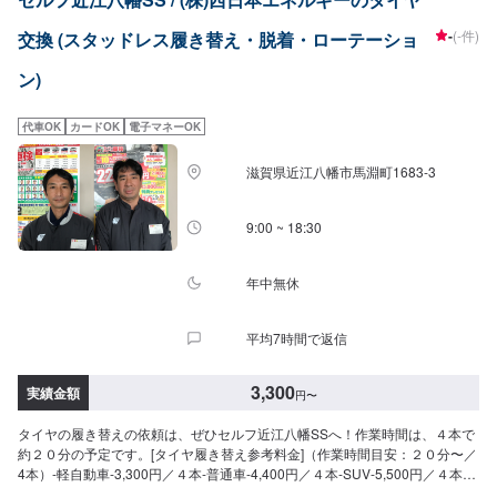
-
(-件)
交換 (スタッドレス履き替え・脱着・ローテーショ
ン)
代車OK
カードOK
電子マネーOK
滋賀県近江八幡市馬淵町1683-3
9:00 ~ 18:30
年中無休
平均7時間で返信
3,300
実績金額
円
〜
タイヤの履き替えの依頼は、ぜひセルフ近江八幡SSへ！作業時間は、４本で
約２０分の予定です。[タイヤ履き替え参考料金]（作業時間目安：２０分〜／
4本）-軽自動車-3,300円／４本-普通車-4,400円／４本-SUV-5,500円／４本※
持ち込みは要相談です。※料金はタイヤのインチ数によって変わる場合もござ