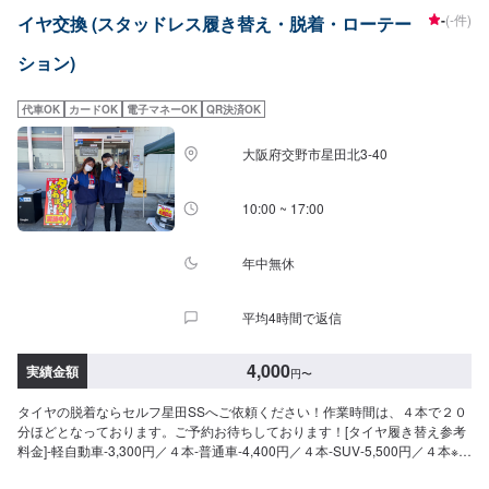
-
(-件)
イヤ交換 (スタッドレス履き替え・脱着・ローテー
ション)
代車OK
カードOK
電子マネーOK
QR決済OK
大阪府交野市星田北3-40
10:00 ~ 17:00
年中無休
平均4時間で返信
4,000
実績金額
円
〜
タイヤの脱着ならセルフ星田SSへご依頼ください！作業時間は、４本で２０
分ほどとなっております。ご予約お待ちしております！[タイヤ履き替え参考
料金]-軽自動車-3,300円／４本-普通車-4,400円／４本-SUV-5,500円／４本※持
ち込みは要相談です。※料金はタイヤのサイズによって変わる場合もございま