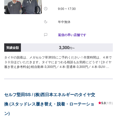
9:00 ~ 17:30
年中無休
返信の早い店舗です
3,300
実績金額
円
〜
タイヤの脱着は、メガセルフ草津SSにご予約ください！作業時間は、４本で
３０分ほどいただきます。タイヤにまつわる相談もお気軽にどうぞ！[タイヤ
履き替え参考料金]-軽自動車-3,300円／４本-普通車-3,300円／４本-SUV-
4,400円／４本※ホイール付きタイヤ等お持ち込みされる際は、持ち込み品に
ご記入してご予約いただけますと幸いです。※料金はタイヤのサイズによって
変わる場合もございます。詳細はお問い合わせください。
セルフ堅田SS / (株)西日本エネルギーのタイヤ交
5.0
(1件)
換 (スタッドレス履き替え・脱着・ローテーショ
ン)