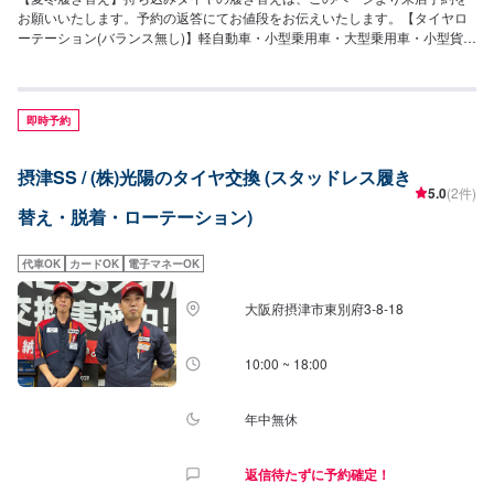
お願いいたします。予約の返答にてお値段をお伝えいたします。【タイヤロ
ーテーション(バランス無し)】軽自動車・小型乗用車・大型乗用車・小型貨物
3,300円〜輸入車(レクサス含む・バランス無し)4,400円〜Wタイヤトラック
対応不可となっております。【ホイールバランス】全サイズ共通打ち込みウ
エイト：880円/本貼り付けウエイト：1,100円/本
即時予約
摂津SS / (株)光陽のタイヤ交換 (スタッドレス履き
5.0
(2件)
替え・脱着・ローテーション)
代車OK
カードOK
電子マネーOK
大阪府摂津市東別府3-8-18
10:00 ~ 18:00
年中無休
返信待たずに予約確定！