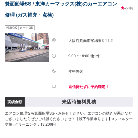
箕面船場SS / 東洋カーマックス(株)のカーエアコン
-
(-件)
修理 (ガス補充・点検)
代車OK
カードOK
大阪府箕面市船場東3-11-2
9:00 ~ 18:00 他1件
年中無休
返信待たずに予約確定！
来店時無料見積
実績金額
エアコン修理なら箕面船場SSへお任せください。エアコンの効きが悪いなど
ございましたらぜひご相談くださいませ！【以下作業承ります】○フィルター
交換○クリーニング：13,200円