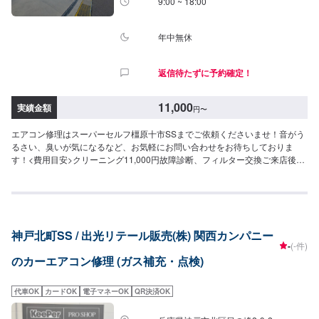
9:00 ~ 18:00
年中無休
返信待たずに予約確定！
11,000
実績金額
円
〜
エアコン修理はスーパーセルフ橿原十市SSまでご依頼くださいませ！音がう
るさい、臭いが気になるなど、お気軽にお問い合わせをお待ちしておりま
す！<費用目安>クリーニング11,000円故障診断、フィルター交換ご来店後の
お見積もりとなります。
神戸北町SS / 出光リテール販売(株) 関西カンパニー
-
(-件)
のカーエアコン修理 (ガス補充・点検)
代車OK
カードOK
電子マネーOK
QR決済OK