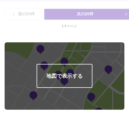
前の
20
件
次の
20
件
1
/
1
ページ
地図で表示する