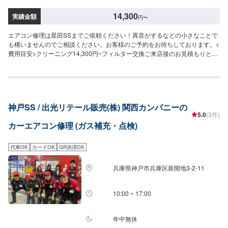
14,300
実績金額
円
〜
エアコン修理は星田SSまでご依頼ください！異音がするなどの小さなことで
も構いませんのでご相談ください。お客様のご予約をお待ちしております。<
費用目安>クリーニング14,300円~フィルター交換ご来店後のお見積もりとな
ります。
神戸SS / 出光リテール販売(株) 関西カンパニーの
5.0
(3件)
カーエアコン修理 (ガス補充・点検)
代車OK
カードOK
QR決済OK
兵庫県神戸市兵庫区新開地3-2-11
10:00 ~ 17:00
年中無休