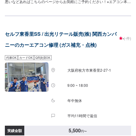
悪いなどあればこちらのページからお気軽にご予約ください！※エアコン本体
修理などは要相談※R1234ｙｆ作業不可※外車作業不可<費用目安>クリーニン
グ11,000円~
セルフ東香里SS / 出光リテール販売(株) 関西カンパ
-
(-件)
ニーのカーエアコン修理 (ガス補充・点検)
代車OK
カードOK
QR決済OK
大阪府枚方市東香里2-27-1
9:00 ~ 18:00
年中無休
平均11時間で返信
5,500
実績金額
円
〜