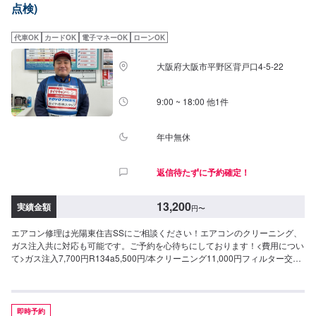
点検)
代車OK
カードOK
電子マネーOK
ローンOK
大阪府大阪市平野区背戸口4-5-22
9:00 ~ 18:00 他1件
年中無休
返信待たずに予約確定！
13,200
実績金額
円
〜
エアコン修理は光陽東住吉SSにご相談ください！エアコンのクリーニング、
ガス注入共に対応も可能です。ご予約を心待ちにしております！<費用につい
て>ガス注入7,700円R134a5,500円/本クリーニング11,000円フィルター交換
ご来店後のお見積もりとなります。
即時予約