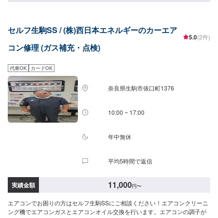
セルフ生駒SS / (株)西日本エネルギーのカーエア
5.0
(2件)
コン修理 (ガス補充・点検)
代車OK
カードOK
奈良県生駒市俵口町1376
10:00 ~ 17:00
年中無休
平均5時間で返信
11,000
実績金額
円
〜
エアコンでお困りの方はセルフ生駒SSにご相談ください！エアコンクリーニ
ング機でエアコンガスとエアコンオイル交換を行います。エアコンの調子が