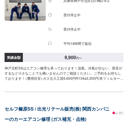
兵庫県神戸市北区日の峰2-9-2
受付停止中
受付停止中
平均14時間で返信
9,900
実績金額
円
〜
神戸北町SSはエアコン修理も承っております！温風、冷風が出ない、異音が
するなど小さなことでも構いませんのでご相談ください。ご予約をお待ちし
ております！<費用目安>ガス注入工賃6,600円R134a3,300円/本フィルター交
換要相談クリーニング9,900円
セルフ榛原SS / 出光リテール販売(株) 関西カンパニ
-
(-件)
ーのカーエアコン修理 (ガス補充・点検)