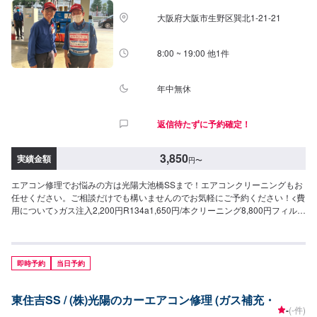
大阪府大阪市生野区巽北1-21-21
8:00 ~ 19:00 他1件
年中無休
返信待たずに予約確定！
3,850
実績金額
円
〜
エアコン修理でお悩みの方は光陽大池橋SSまで！エアコンクリーニングもお
任せください。ご相談だけでも構いませんのでお気軽にご予約ください！<費
用について>ガス注入2,200円R134a1,650円/本クリーニング8,800円フィルタ
ー交換ご来店後のお見積もりとなります。
即時予約
当日予約
東住吉SS / (株)光陽のカーエアコン修理 (ガス補充・
-
(-件)