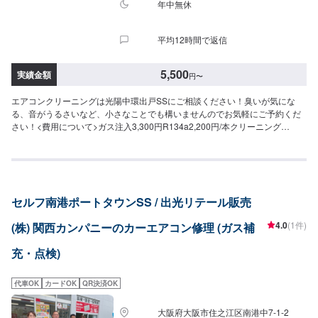
年中無休
平均12時間で返信
5,500
実績金額
円
〜
エアコンクリーニングは光陽中環出戸SSにご相談ください！臭いが気にな
る、音がうるさいなど、小さなことでも構いませんのでお気軽にご予約くだ
さい！<費用について>ガス注入3,300円R134a2,200円/本クリーニング
11,000円
セルフ南港ポートタウンSS / 出光リテール販売
4.0
(1件)
(株) 関西カンパニーのカーエアコン修理 (ガス補
充・点検)
代車OK
カードOK
QR決済OK
大阪府大阪市住之江区南港中7-1-2