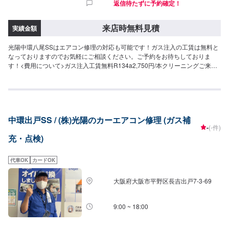
返信待たずに予約確定！
来店時無料見積
実績金額
光陽中環八尾SSはエアコン修理の対応も可能です！ガス注入の工賃は無料と
なっておりますのでお気軽にご相談ください。ご予約をお待ちしておりま
す！<費用について>ガス注入工賃無料R134a2,750円/本クリーニングご来店
後のお見積もりとなります。
中環出戸SS / (株)光陽のカーエアコン修理 (ガス補
-
(-件)
充・点検)
代車OK
カードOK
大阪府大阪市平野区長吉出戸7-3-69
9:00 ~ 18:00