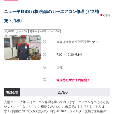
ニュー平野SS / (株)光陽のカーエアコン修理 (ガス補
-
(-件)
充・点検)
代車OK
カードOK
電子マネーOK
ローンOK
大阪府大阪市平野区平野北2-12
7:00 ~ 19:30 他1件
日曜
返信待たずに予約確定！
2,750
実績金額
円
〜
光陽ニュー平野SSはエアコン修理も承っております！エアコンをつけると臭
いなど、小さなことでもご相談ください。ご来店予約をお待ちしておりま
す！<費用について>ガス注入2,750円~R134a、フィルター交換ご来店後のお