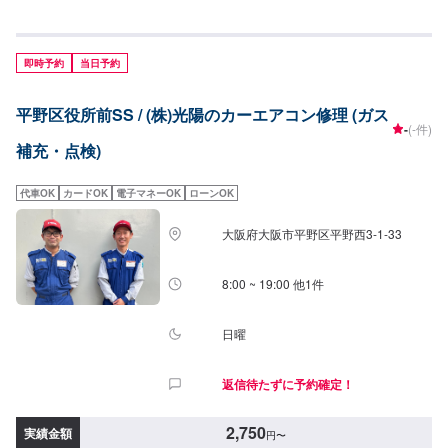
見積もりとなります。クリーニング8,800円
即時予約
当日予約
平野区役所前SS / (株)光陽のカーエアコン修理 (ガス
-
(-件)
補充・点検)
代車OK
カードOK
電子マネーOK
ローンOK
大阪府大阪市平野区平野西3-1-33
8:00 ~ 19:00 他1件
日曜
返信待たずに予約確定！
2,750
実績金額
円
〜