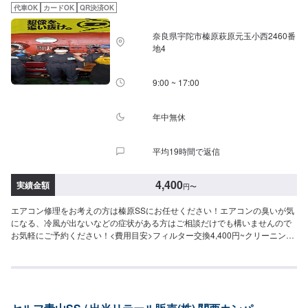
代車OK
カードOK
QR決済OK
奈良県宇陀市榛原萩原元玉小西2460番
地4
9:00 ~ 17:00
年中無休
平均19時間で返信
4,400
実績金額
円
〜
エアコン修理をお考えの方は榛原SSにお任せください！エアコンの臭いが気
になる、冷風が出ないなどの症状がある方はご相談だけでも構いませんので
お気軽にご予約ください！<費用目安>フィルター交換4,400円~クリーニング
11000円~