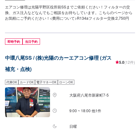
エアコン修理は光陽平野区役所前SSまでご依頼ください！フィルターの交
換、ガス注入などなんでもご相談をお待ちしています。こちらのページから
お気軽にご予約ください！<費用について>R134aフィルター交換:2,750円
即時予約
当日予約
中環八尾SS / (株)光陽のカーエアコン修理 (ガス
5.0
(12件)
補充・点検)
代車OK
カードOK
電子マネーOK
ローンOK
大阪府八尾市新家町7-5
9:00 ~ 18:00 他1件
日曜