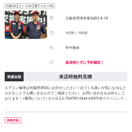
代車OK
カードOK
電子マネーOK
大阪府摂津市東別府3-8-18
10:00 ~ 18:00
年中無休
返信待たずに予約確定！
来店時無料見積
実績金額
エアコン修理は光陽摂津SSにお任せください！出てくる臭いが気になるなど
小さなことでも構いませんのでご相談ください。お問い合わせをお待ちして
おります！<費用について>ガス注入2,750円R134a4,400円/本クリーニング
11,000円~フィルター交換ご来店後のお見積もりとなります。
即時予約