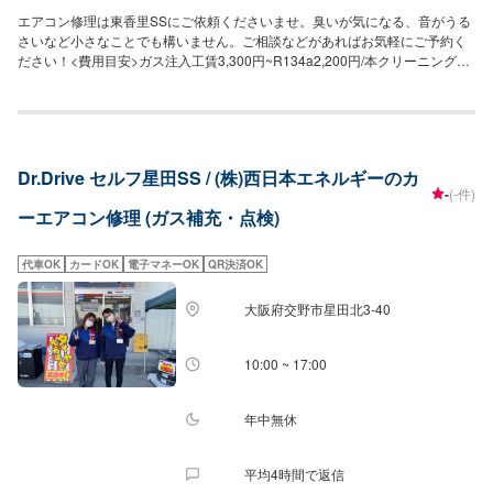
エアコン修理は東香里SSにご依頼くださいませ。臭いが気になる、音がうる
さいなど小さなことでも構いません。ご相談などがあればお気軽にご予約く
ださい！<費用目安>ガス注入工賃3,300円~R134a2,200円/本クリーニング
11,800円~フィルター交換ご来店後のお見積もりとなります。
Dr.Drive セルフ星田SS / (株)西日本エネルギーのカ
-
(-件)
ーエアコン修理 (ガス補充・点検)
代車OK
カードOK
電子マネーOK
QR決済OK
大阪府交野市星田北3-40
10:00 ~ 17:00
年中無休
平均4時間で返信