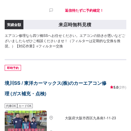
返信待たずに予約確定！
来店時無料見積
実績金額
エアコン修理なら四ツ橋SSへお任せください。エアコンの効きが悪いなどご
ざいましたらぜひご相談くださいませ！（フィルターは定期的な交換を推
奨。）【対応作業】○フィルター交換
即時予約
境川SS / 東洋カーマックス(株)のカーエアコン修
5.0
(2件)
理 (ガス補充・点検)
代車OK
カードOK
大阪府大阪市西区九条南1-11-23