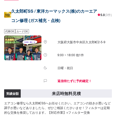
久太郎町SS / 東洋カーマックス(株)のカーエア
1位
5.0
(3件)
コン修理 (ガス補充・点検)
代車OK
カードOK
大阪府大阪市中央区久太郎町2-5-9
9:00 ~ 18:00 他1件
日曜・祝日
返信待たずに予約確定！
来店時無料見積
実績金額
エアコン修理なら久太郎町SSへお任せください。エアコンの効きが悪いなど
調子が悪いなどありましたら、ぜひご相談くださいませ！フィルターは定期
的な交換を推奨しております。【対応作業】○フィルター交換