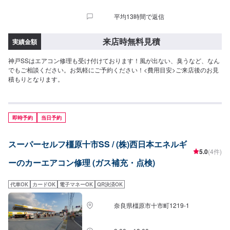
平均13時間で返信
来店時無料見積
実績金額
神戸SSはエアコン修理も受け付けております！風が出ない、臭うなど、なん
でもご相談ください。お気軽にご予約ください！<費用目安>ご来店後のお見
積もりとなります。
即時予約
当日予約
スーパーセルフ橿原十市SS / (株)西日本エネルギ
5.0
(4件)
ーのカーエアコン修理 (ガス補充・点検)
代車OK
カードOK
電子マネーOK
QR決済OK
奈良県橿原市十市町1219-1