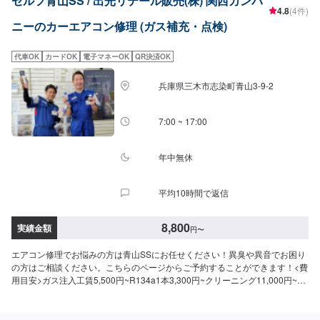
セルフ青山SS / 出光リテール販売(株) 関西カンパ
4.8
(4件)
ニーのカーエアコン修理 (ガス補充・点検)
代車OK
カードOK
電子マネーOK
QR決済OK
兵庫県三木市志染町青山3-9-2
7:00 ~ 17:00
年中無休
平均10時間で返信
8,800
実績金額
円
〜
エアコン修理でお悩みの方は青山SSにお任せください！異臭や異音でお困り
の方はご相談ください。こちらのページからご予約することができます！<費
用目安>ガス注入工賃5,500円~R134a1本3,300円~クリーニング11,000円~故
障診断フィルター交換ご来店後のお見積もりとなります。