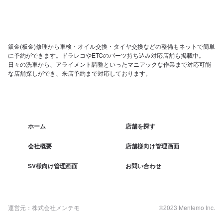
鈑金(板金)修理から車検・オイル交換・タイヤ交換などの整備もネットで簡単
に予約ができます。ドラレコやETCのパーツ持ち込み対応店舗も掲載中。
日々の洗車から、アライメント調整といったマニアックな作業まで対応可能
な店舗探しができ、来店予約まで対応しております。
ホーム
店舗を探す
会社概要
店舗様向け管理画面
SV様向け管理画面
お問い合わせ
運営元：株式会社メンテモ
©2023 Mentemo Inc.