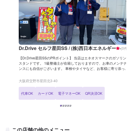
Dr.Drive セルフ星田SS / (株)西日本エネルギー
-
(
0
件)
【Dr.Drive星田SSのPRポイント】 当店はエネオスマークのガソリン
スタンドです。 1級整備士が在籍しておりますので、お車のメンテナ
ンスにも自信がございます。 車検やタイヤなど、お客様に寄り添って
ご提案をいたします。 車検のお得なガソリン割引特典などもご用意し
ておりますので、詳細は予約ページをご確認くださいませ！ 【営業時
大阪府交野市星田北3-40
間】 [メンテナンス受付時間] 全日：9：00〜18：00 [給油営業時間] 全
日：6：00〜23：00 【当店で行っているキャンペーン】 LINE会員に
代車OK
カードOK
電子マネーOK
QR決済OK
なるとガソリン・軽油が初回は5円/L引きです！ 以降特売日には2円/L
引き、通常時1円/L引きとなります。 【サービスルームの詳細】 ✅椅
子 ✅トイレ ✅ゴミ箱 ✅自販機 ✅喫煙室 を設置しております！ 【アク
セス】 枚方富田林泉佐野線(府道20号)沿いにございます。 道路向かい
には焼肉の「牛兵衛 星田店」様がございます。 また、学研都市線の
高架が近くに通っております。
この店舗の他のメニュー