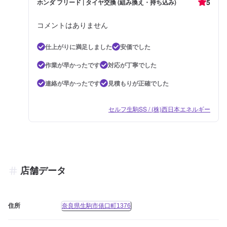
5
ホンダ フリード | タイヤ交換 (組み換え・持ち込み)
コメントはありません
仕上がりに満足しました
安価でした
作業が早かったです
対応が丁寧でした
連絡が早かったです
見積もりが正確でした
セルフ生駒SS / (株)西日本エネルギー
店舗データ
住所
奈良県生駒市俵口町1376