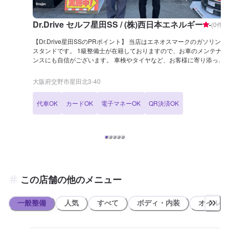
Dr.Drive セルフ星田SS / (株)西日本エネルギー
-
(
0
件)
【Dr.Drive星田SSのPRポイント】 当店はエネオスマークのガソリン
スタンドです。 1級整備士が在籍しておりますので、お車のメンテナ
ンスにも自信がございます。 車検やタイヤなど、お客様に寄り添って
ご提案をいたします。 車検のお得なガソリン割引特典などもご用意し
ておりますので、詳細は予約ページをご確認くださいませ！ 【営業時
大阪府交野市星田北3-40
間】 [メンテナンス受付時間] 全日：9：00〜18：00 [給油営業時間] 全
日：6：00〜23：00 【当店で行っているキャンペーン】 LINE会員に
代車OK
カードOK
電子マネーOK
QR決済OK
なるとガソリン・軽油が初回は5円/L引きです！ 以降特売日には2円/L
引き、通常時1円/L引きとなります。 【サービスルームの詳細】 ✅椅
子 ✅トイレ ✅ゴミ箱 ✅自販機 ✅喫煙室 を設置しております！ 【アク
セス】 枚方富田林泉佐野線(府道20号)沿いにございます。 道路向かい
には焼肉の「牛兵衛 星田店」様がございます。 また、学研都市線の
高架が近くに通っております。
この店舗の他のメニュー
一般整備
人気
すべて
ボディ・内装
オイル類