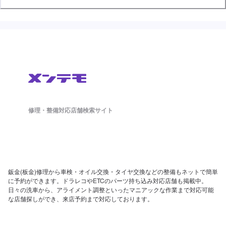
修理・整備対応店舗検索サイト
鈑金(板金)修理から車検・オイル交換・タイヤ交換などの整備もネットで簡単
に予約ができます。ドラレコやETCのパーツ持ち込み対応店舗も掲載中。
日々の洗車から、アライメント調整といったマニアックな作業まで対応可能
な店舗探しができ、来店予約まで対応しております。