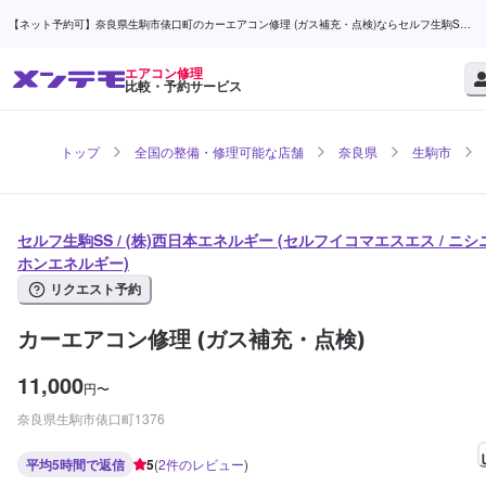
【ネット予約可】奈良県生駒市俵口町のカーエアコン修理 (ガス補充・点検)ならセルフ生駒SS /
(株)西日本エネルギー | メンテモ
エアコン修理
比較・予約サービス
トップ
全国の整備・修理可能な店舗
奈良県
生駒市
セルフ生駒SS / (株)西日本エネルギー (セルフイコマエスエス / ニシ
ホンエネルギー)
リクエスト予約
カーエアコン修理 (ガス補充・点検)
11,000
円
〜
奈良県生駒市俵口町1376
平均5時間で返信
5
(
2
件のレビュー
)