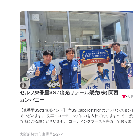
セルフ東香里SS / 出光リテール販売(株) 関西
-
(
0
件)
カンパニー
【東香里SSのPRポイント】 当SSはapollostationのガソリンスタンド
でございます。 洗車・コーティングに力を入れておりますので、ぜひ
当店にご依頼くださいませ。 コーティングブースも完備しておりま
す！ 【営業時間】 [メンテナンス受付時間] 全日：9:00~18:00 [給油営
業時間] 全日：7:00~21:00 【当店で行っているキャンペーン】 ドライ
大阪府枚方市東香里2-27-1
ブオンでガソリン5円/L引き、モバイルペイで3円/L引きを実施中で