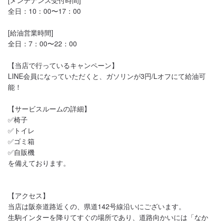
[メンテナンス受付時間]

全日：10：00〜17：00

[給油営業時間]

全日：7：00〜22：00

【当店で行っているキャンペーン】

LINE会員になっていただくと、ガソリンが3円/Lオフにて給油可
能！

【サービスルームの詳細】

✅椅子

✅トイレ

✅ゴミ箱

✅自販機

を備えております。

【アクセス】

当店は阪奈道路近くの、県道142号線沿いにございます。

生駒インターを降りてすぐの場所であり、道路向かいには「なか