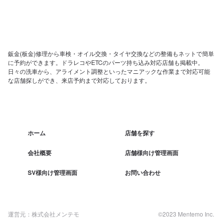
鈑金(板金)修理から車検・オイル交換・タイヤ交換などの整備もネットで簡単
に予約ができます。ドラレコやETCのパーツ持ち込み対応店舗も掲載中。
日々の洗車から、アライメント調整といったマニアックな作業まで対応可能
な店舗探しができ、来店予約まで対応しております。
ホーム
店舗を探す
会社概要
店舗様向け管理画面
SV様向け管理画面
お問い合わせ
運営元：株式会社メンテモ
©2023 Mentemo Inc.