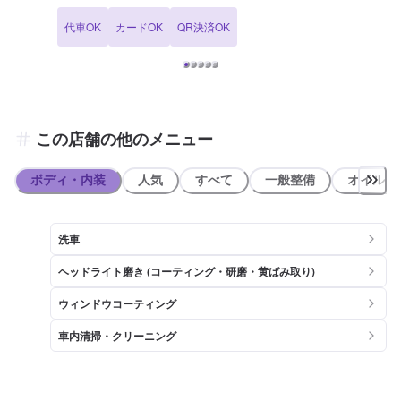
す！ 【サービスルームの詳細】 ✅椅子 ✅トイレ ✅ゴミ箱 をご用意し
代車OK
カードOK
QR決済OK
ております。 【資格保持者が在籍】 当SSには2級整備士が1名、3級
整備士が2名在籍しております。お車の整備はぜひ当店にご相談くだ
さいませ。 KeePerコーティング資格者については、EX1名、1級が2
名、2級が1名在籍しております。経験豊富なスタッフ陣が、お車をピ
カピカにいたします。 【アクセス】 当店は「東香里ゴルフセンタ
ー」様、「(株)スーパーストアナカガワ 東香里店」様の向かいにある
apollostationのガソリンスタンドです。
この店舗の他のメニュー
ボディ・内装
人気
すべて
一般整備
オイル類
洗車
ヘッドライト磨き (コーティング・研磨・黄ばみ取り)
ウィンドウコーティング
車内清掃・クリーニング