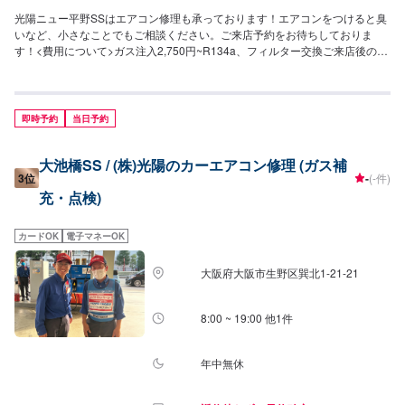
光陽ニュー平野SSはエアコン修理も承っております！エアコンをつけると臭
いなど、小さなことでもご相談ください。ご来店予約をお待ちしておりま
す！<費用について>ガス注入2,750円~R134a、フィルター交換ご来店後のお
見積もりとなります。クリーニング8,800円
即時予約
当日予約
大池橋SS / (株)光陽のカーエアコン修理 (ガス補
3位
-
(-件)
充・点検)
カードOK
電子マネーOK
大阪府大阪市生野区巽北1-21-21
8:00 ~ 19:00 他1件
年中無休