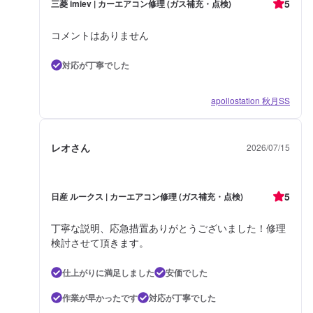
5
三菱 imiev | カーエアコン修理 (ガス補充・点検)
コメントはありません
対応が丁寧でした
apollostation 秋月SS
レオさん
2026/07/15
5
日産 ルークス | カーエアコン修理 (ガス補充・点検)
丁寧な説明、応急措置ありがとうございました！修理
検討させて頂きます。
仕上がりに満足しました
安価でした
作業が早かったです
対応が丁寧でした