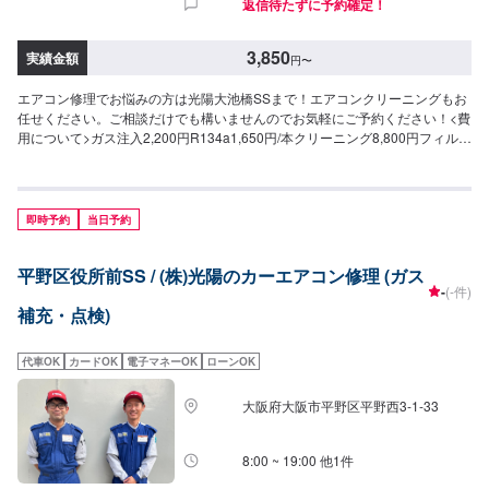
返信待たずに予約確定！
3,850
実績金額
円
〜
エアコン修理でお悩みの方は光陽大池橋SSまで！エアコンクリーニングもお
任せください。ご相談だけでも構いませんのでお気軽にご予約ください！<費
用について>ガス注入2,200円R134a1,650円/本クリーニング8,800円フィルタ
ー交換ご来店後のお見積もりとなります。
即時予約
当日予約
平野区役所前SS / (株)光陽のカーエアコン修理 (ガス
-
(-件)
補充・点検)
代車OK
カードOK
電子マネーOK
ローンOK
大阪府大阪市平野区平野西3-1-33
8:00 ~ 19:00 他1件