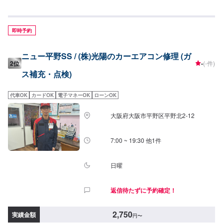
ご来店後のお見積もりとなります。
即時予約
ニュー平野SS / (株)光陽のカーエアコン修理 (ガ
2位
-
(-件)
ス補充・点検)
代車OK
カードOK
電子マネーOK
ローンOK
大阪府大阪市平野区平野北2-12
7:00 ~ 19:30 他1件
日曜
返信待たずに予約確定！
2,750
実績金額
円
〜