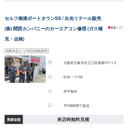
セルフ南港ポートタウンSS / 出光リテール販売
4.0
(1件)
(株) 関西カンパニーのカーエアコン修理 (ガス補
充・点検)
代車OK
カードOK
QR決済OK
大阪府大阪市住之江区南港中7-1-2
9:00 ~ 17:00
年中無休
平均8時間で返信
来店時無料見積
実績金額