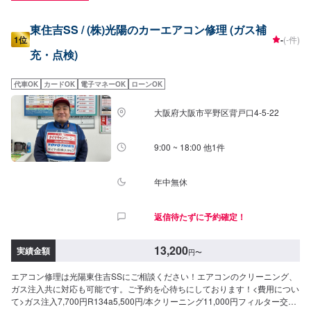
東住吉SS / (株)光陽のカーエアコン修理 (ガス補
1位
-
(-件)
充・点検)
代車OK
カードOK
電子マネーOK
ローンOK
大阪府大阪市平野区背戸口4-5-22
9:00 ~ 18:00 他1件
年中無休
返信待たずに予約確定！
13,200
実績金額
円
〜
エアコン修理は光陽東住吉SSにご相談ください！エアコンのクリーニング、
ガス注入共に対応も可能です。ご予約を心待ちにしております！<費用につい
て>ガス注入7,700円R134a5,500円/本クリーニング11,000円フィルター交換