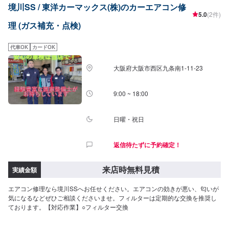
境川SS / 東洋カーマックス(株)のカーエアコン修
5.0
(2件)
理 (ガス補充・点検)
代車OK
カードOK
大阪府大阪市西区九条南1-11-23
9:00 ~ 18:00
日曜・祝日
返信待たずに予約確定！
来店時無料見積
実績金額
エアコン修理なら境川SSへお任せください。エアコンの効きが悪い、匂いが
気になるなどぜひご相談くださいませ。フィルターは定期的な交換を推奨し
ております。【対応作業】○フィルター交換