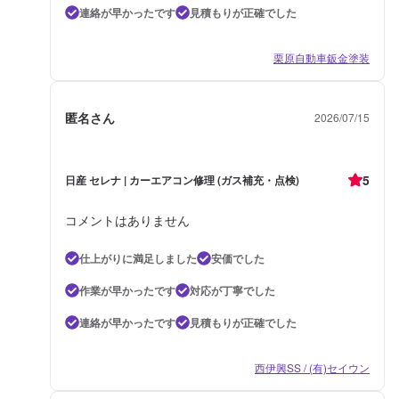
連絡が早かったです
見積もりが正確でした
栗原自動車鈑金塗装
匿名さん
2026/07/15
5
日産 セレナ | カーエアコン修理 (ガス補充・点検)
コメントはありません
仕上がりに満足しました
安価でした
作業が早かったです
対応が丁寧でした
連絡が早かったです
見積もりが正確でした
西伊興SS / (有)セイウン