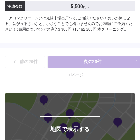
5,500
実績金額
円
〜
エアコンクリーニングは光陽中環出戸SSにご相談ください！臭いが気にな
る、音がうるさいなど、小さなことでも構いませんのでお気軽にご予約くだ
さい！<費用について>ガス注入3,300円R134a2,200円/本クリーニング
11,000円
前の
20
件
次の
20
件
1
/
1
ページ
地図で表示する