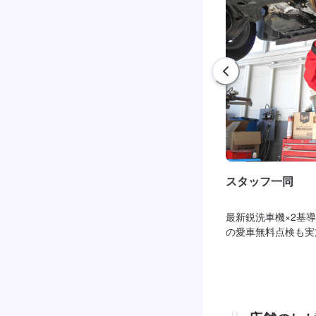
スタッフ一同
最新鋭洗車機×2基
の愛車無料点検も実