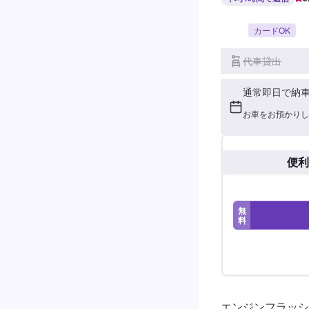
カードOK
代車貸出
通常即日で納
お車をお預かりし
便利
無
料
エンジンフラッシ