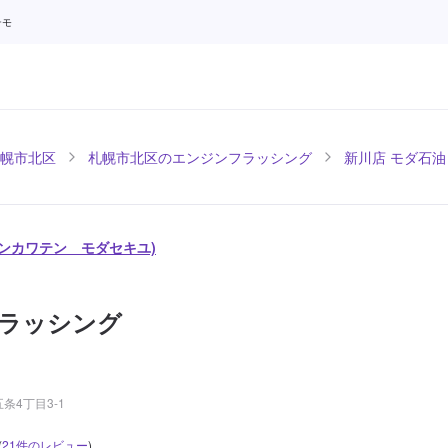
テモ
幌市北区
札幌市北区のエンジンフラッシング
新川店 モダ石油
シンカワテン モダセキユ)
ラッシング
条4丁目3-1
(
21
件のレビュー
)