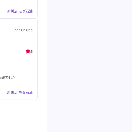
新川店 モダ石油
2025/05/22
5
正確でした
新川店 モダ石油