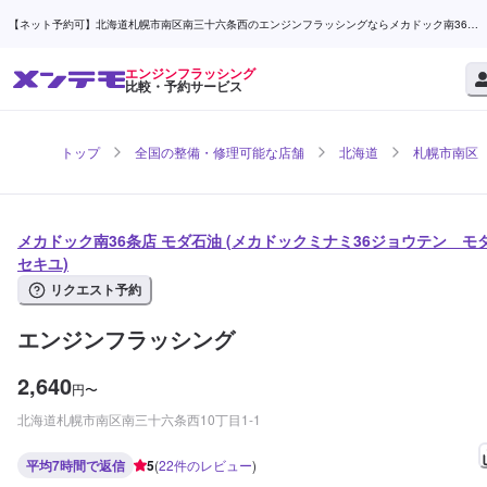
【ネット予約可】北海道札幌市南区南三十六条西のエンジンフラッシングならメカドック南36条
店 モダ石油 | メンテモ
エンジンフラッシング
比較・予約サービス
トップ
全国の整備・修理可能な店舗
北海道
札幌市南区
メカドック南36条店 モダ石油 (メカドックミナミ36ジョウテン モ
セキユ)
リクエスト予約
エンジンフラッシング
2,640
円
〜
北海道札幌市南区南三十六条西10丁目1-1
平均7時間で返信
5
(
22
件のレビュー
)