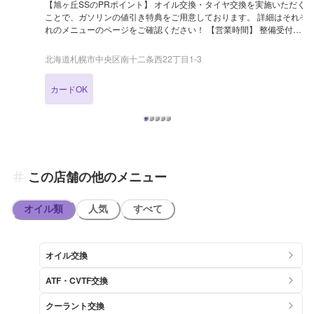
【旭ヶ丘SSのPRポイント】 オイル交換・タイヤ交換を実施いただく
ことで、ガソリンの値引き特典をご用意しております。 詳細はそれぞ
れのメニューのページをご確認ください！ 【営業時間】 整備受付時
間：9：00〜18：00 給油営業時間：4：00〜26：00 【アクセス】 札
幌もいわ山ロープウェイ山麓駅（澄川）方面から環状通（県道453号
北海道札幌市中央区南十二条西22丁目1-3
線）を円山公園方面へ向かい、交差点を「南34西10」方面へ進むと、
その先左手に店舗がございます。「セルフ モダ」の赤い看板が目印
カードOK
です。
この店舗の他のメニュー
オイル類
人気
すべて
オイル交換
ATF・CVTF交換
クーラント交換