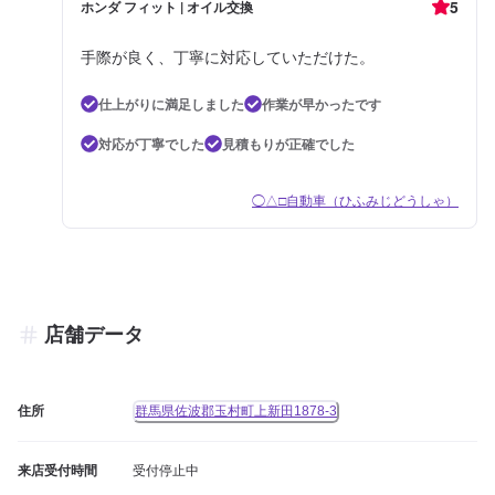
5
ホンダ フィット | オイル交換
手際が良く、丁寧に対応していただけた。
仕上がりに満足しました
作業が早かったです
対応が丁寧でした
見積もりが正確でした
◯△□自動車（ひふみじどうしゃ）
店舗データ
住所
群馬県佐波郡玉村町上新田1878-3
来店受付時間
受付停止中