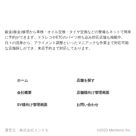
鈑金(板金)修理から車検・オイル交換・タイヤ交換などの整備もネットで簡単
に予約ができます。ドラレコやETCのパーツ持ち込み対応店舗も掲載中。
日々の洗車から、アライメント調整といったマニアックな作業まで対応可能
な店舗探しができ、来店予約まで対応しております。
ホーム
店舗を探す
会社概要
店舗様向け管理画面
SV様向け管理画面
お問い合わせ
運営元：株式会社メンテモ
©2023 Mentemo Inc.