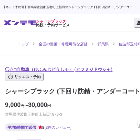
【ネット予約可】群馬県佐波郡玉村町上新田のシャーシブラック (下回り防錆・アンダーコート)
なら◯△□自動車（ひふみじどうしゃ） | メンテモ
シャーシブラック
比較・予約サービス
トップ
全国の整備・修理可能な店舗
群馬県
佐波郡玉村
◯△□自動車（ひふみじどうしゃ） (ヒフミジドウシャ)
リクエスト予約
シャーシブラック (下回り防錆・アンダーコート
9,000
30,000
円
〜
円
群馬県佐波郡玉村町上新田1878-3
平均5時間で返信
5
(
2
件のレビュー
)