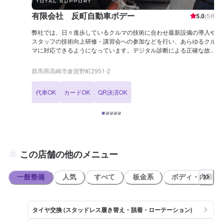
有限会社 反町自動車ボデー
5.0
(
5
件)
弊社では、日々進歩しているクルマの技術に合わせ最新設備の導入や
スタッフの技術向上研修・講習会への参加などを行い、あらゆるクル
マに対応できるようになっています。デジタル診断による正確な故障
原因の究明はもちろん高い技術力を持つスタッフの目視点検・ミリ単
位の骨格修正などで確実な修理・整備を行います。 鈑金塗装修理をメ
群馬県高崎市倉賀野町2951‐2
インに国家資格を持つ整備士による点検・メンテナンス、クルマのパ
ーツ交換や取り付け・カスタムなど様々なサービスを展開しており、
代車OK
カードOK
QR決済OK
すべてにおいてクルマに精通したスタッフよりお客様へ丁寧な説明を
行うことを心がけています。
この店舗の他のメニュー
一般整備
人気
すべて
板金系
ボディ・内装
タイヤ交換 (スタッドレス履き替え・脱着・ローテーション)