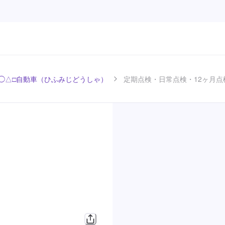
◯△□自動車（ひふみじどうしゃ）
定期点検・日常点検・12ヶ月点