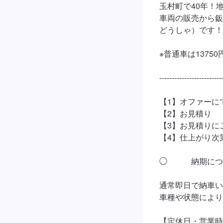
玉村町で40年！
車両の販売から鈑
どうしゃ）です！

※普通車は1375
--------------------------
【1】オファーに
【2】お見積り

【3】お見積りに
【4】仕上がり次第
◯　　　納期につ
通常即日で納車い
車種や状態により
【定休日・営業時