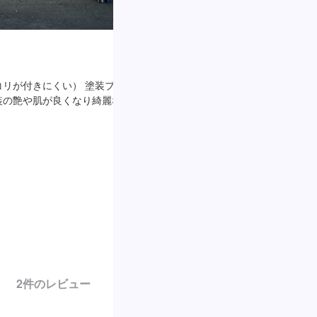
12,000Aのスポット溶接機完備！
リが付きにくい） 塗装ブース
最新ボデーに使われている高張力・超高
装の艶や肌が良くなり綺麗な仕
要な12,000Aのスポット溶接機を完備
2
件のレビュー