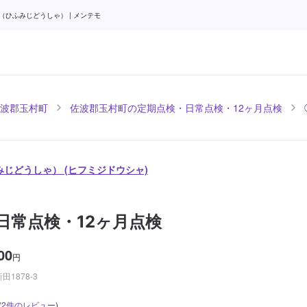
ひふみじどうしゃ） | メンテモ
波郡玉村町
佐波郡玉村町の定期点検・日常点検・12ヶ月点検
じどうしゃ） (ヒフミジドウシャ)
日常点検・12ヶ月点検
00
円
1878-3
(
2
件のレビュー
)