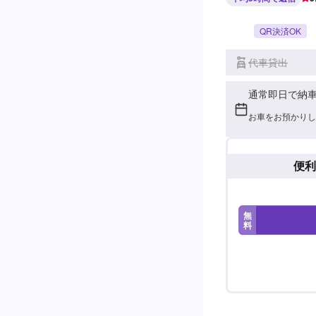
QR決済OK
代車貸出
通常即日で納
お車をお預かりし
便利
無
料