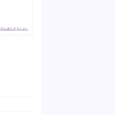
た
（ひふみじどうしゃ）