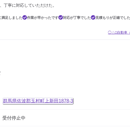
、丁寧に対応していただけた。
に満足しました
作業が早かったです
対応が丁寧でした
見積もりが正確でし
◯△□自動車
タ
群馬県佐波郡玉村町上新田1878-3
受付停止中