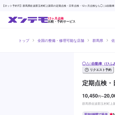
【ネット予約可】群馬県佐波郡玉村町上新田の定期点検・日常点検・12ヶ月点検なら◯△□自動車（
12ヶ月点検
比較・予約サービス
トップ
全国の整備・修理可能な店舗
群馬県
佐
◯△□自動車（ひふみ
リクエスト予約
定期点検・
10,450
20,0
円
〜
群馬県佐波郡玉村町上新田
平均5時間で返信
5