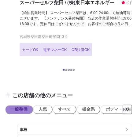
スーパーセルフ柴田 / (株)東日本エネルギー
-
(
0
件)
【給油営業時間】 スーパーセルフ柴田は、6:00-24:00にて給油可能で
ございます。 【メンテナンス受付時間】 当店の作業受付時間は9:00-
16:30です。定休日はございませんので、お客様のご都合の良い日に
ご予約ください！ 【当店のお得なキャンペーン】 当店はLINE会員を
募集中です！ 新規入会でBOXティッシュを5箱プレゼント、燃料割引
宮城県柴田郡柴田町船岡13-9
特典もございます。 【国家資格保持者が在籍】 当店は3級整備士が2
名在籍中！車の整備から故障のご相談まで、当店にお任せください！
カードOK
電子マネーOK
QR決済OK
【当店までのアクセス】 国道4号線(柴田バイパス)沿いにございま
す。出光(アポロステーション)マークが目印です。道路向かいには
「蓑寿司」様がございます。
この店舗の他のメニュー
一般整備
人気
すべて
板金系
ボディ・内装
車検