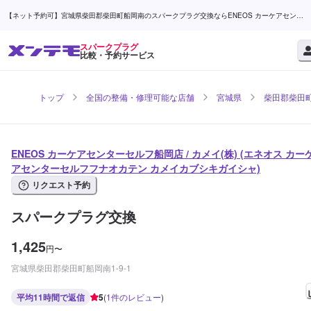
【ネット予約可】宮城県柴田郡柴田町船岡南のスパークプラグ交換ならENEOS カーケアセンタ
ーセルフ船岡店 / カメイ(株) | メンテモ
スパークプラグ
比較・予約サービス
トップ
全国の整備・修理可能な店舗
宮城県
柴田郡柴田
ENEOS カーケアセンターセルフ船岡店 / カメイ(株) (エネオス カー
アセンターセルフフナオカテン カメイカブシキガイシャ)
リクエスト予約
スパークプラグ交換
1,425
円
〜
宮城県柴田郡柴田町船岡南1-9-1
平均11時間で返信
5
(
1
件のレビュー
)