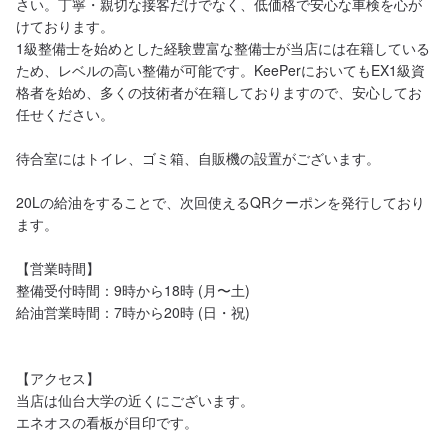
さい。丁寧・親切な接客だけでなく、低価格で安心な車検を心が
けております。

1級整備士を始めとした経験豊富な整備士が当店には在籍している
ため、レベルの高い整備が可能です。KeePerにおいてもEX1級資
格者を始め、多くの技術者が在籍しておりますので、安心してお
任せください。

待合室にはトイレ、ゴミ箱、自販機の設置がございます。

20Lの給油をすることで、次回使えるQRクーポンを発行しており
ます。

【営業時間】

整備受付時間：9時から18時 (月〜土)

給油営業時間：7時から20時 (日・祝)

【アクセス】

当店は仙台大学の近くにございます。

エネオスの看板が目印です。