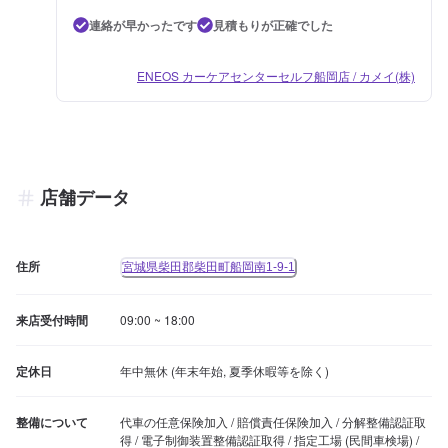
連絡が早かったです
見積もりが正確でした
ENEOS カーケアセンターセルフ船岡店 / カメイ(株)
店舗データ
住所
宮城県柴田郡柴田町船岡南1-9-1
来店受付時間
09:00 ~ 18:00
定休日
年中無休 (年末年始, 夏季休暇等を除く)
整備について
代車の任意保険加入 / 賠償責任保険加入 / 分解整備認証取
得 / 電子制御装置整備認証取得 / 指定工場 (民間車検場) / 