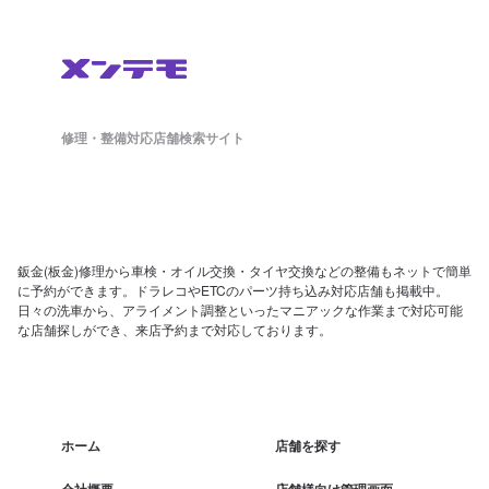
修理・整備対応店舗検索サイト
鈑金(板金)修理から車検・オイル交換・タイヤ交換などの整備もネットで簡単
に予約ができます。ドラレコやETCのパーツ持ち込み対応店舗も掲載中。
日々の洗車から、アライメント調整といったマニアックな作業まで対応可能
な店舗探しができ、来店予約まで対応しております。
ホーム
店舗を探す
会社概要
店舗様向け管理画面