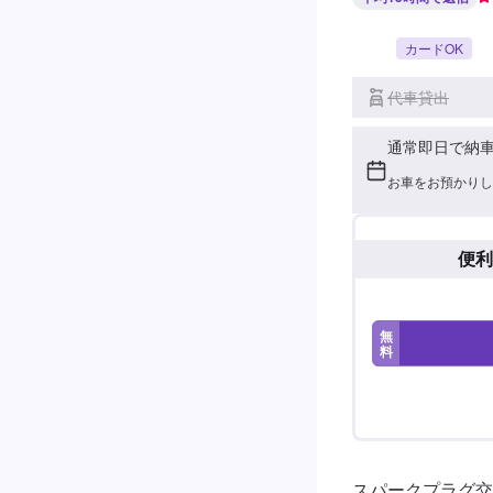
カードOK
代車貸出
通常即日で納
お車をお預かりし
便利
無
料
スパークプラグ交