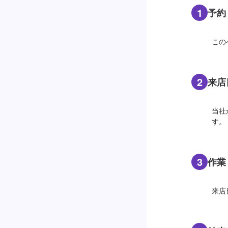
1
予約
この
2
来店
当社
す。
3
作業
来店