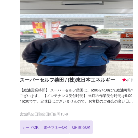
スーパーセルフ柴田 / (株)東日本エネルギー
-
(
0
件)
【給油営業時間】 スーパーセルフ柴田は、6:00-24:00にて給油可能で
ございます。 【メンテナンス受付時間】 当店の作業受付時間は9:00-
16:30です。定休日はございませんので、お客様のご都合の良い日に
ご予約ください！ 【当店のお得なキャンペーン】 当店はLINE会員を
募集中です！ 新規入会でBOXティッシュを5箱プレゼント、燃料割引
宮城県柴田郡柴田町船岡13-9
特典もございます。 【国家資格保持者が在籍】 当店は3級整備士が2
名在籍中！車の整備から故障のご相談まで、当店にお任せください！
カードOK
電子マネーOK
QR決済OK
【当店までのアクセス】 国道4号線(柴田バイパス)沿いにございま
す。出光(アポロステーション)マークが目印です。道路向かいには