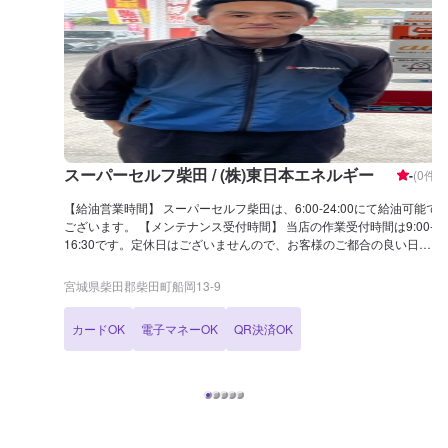
スーパーセルフ柴田 / (株)東日本エネルギー
-
(
0
件)
【給油営業時間】 スーパーセルフ柴田は、6:00-24:00にて給油可能で
ございます。 【メンテナンス受付時間】 当店の作業受付時間は9:00-
16:30です。定休日はございませんので、お客様のご都合の良い日に
ご予約ください！ 【当店のお得なキャンペーン】 当店はLINE会員を
募集中です！ 新規入会でBOXティッシュを5箱プレゼント、燃料割引
宮城県柴田郡柴田町船岡13-9
特典もございます。 【国家資格保持者が在籍】 当店は3級整備士が2
名在籍中！車の整備から故障のご相談まで、当店にお任せください！
カードOK
電子マネーOK
QR決済OK
【当店までのアクセス】 国道4号線(柴田バイパス)沿いにございま
す。出光(アポロステーション)マークが目印です。道路向かいには
「蓑寿司」様がございます。