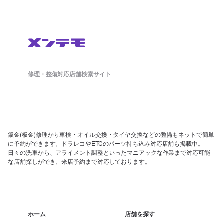
修理・整備対応店舗検索サイト
鈑金(板金)修理から車検・オイル交換・タイヤ交換などの整備もネットで簡単
に予約ができます。ドラレコやETCのパーツ持ち込み対応店舗も掲載中。
日々の洗車から、アライメント調整といったマニアックな作業まで対応可能
な店舗探しができ、来店予約まで対応しております。
ホーム
店舗を探す