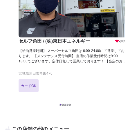
セルフ角田 / (株)東日本エネルギー
-
(
0
件)
【給油営業時間】 スーパーセルフ角田は 6:00-24:00にて営業してお
ります。 【メンテナンス受付時間】 当店の作業受付時間は9:00-
18:00でございます。定休日無しで営業しております！ 【当店のお得
なキャンペーン】 ・LINE会員 友達追加でお得な情報を発信いたし
ます。 ・アポロステーションカード 毎回お得な値引きがつきま
宮城県角田市角田470
す！ 【国家資格保持者が在籍】 当店は3級整備士が1名在籍しており
ます。車で少しでも気になることがあれば、当店にお問い合わせくだ
カードOK
さい！ 【当店までのアクセス】 国道113号線沿い、角田警察署前交差
点の角にございます。出光マークが目印です。
この店舗の他のメニュー