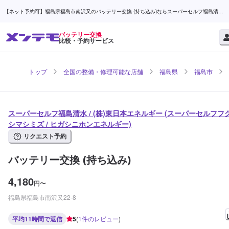
【ネット予約可】福島県福島市南沢又のバッテリー交換 (持ち込み)ならスーパーセルフ福島清水
/ (株)東日本エネルギー | メンテモ
バッテリー交換
比較・予約サービス
トップ
全国の整備・修理可能な店舗
福島県
福島市
スーパーセルフ福島清水 / (株)東日本エネルギー (スーパーセルフフ
シマシミズ / ヒガシニホンエネルギー)
リクエスト予約
バッテリー交換 (持ち込み)
4,180
円
〜
福島県福島市南沢又22-8
平均11時間で返信
5
(
1
件のレビュー
)