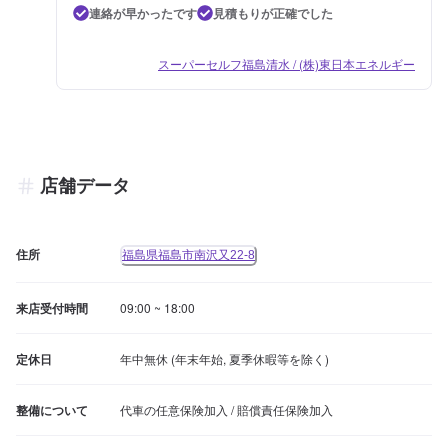
連絡が早かったです
見積もりが正確でした
スーパーセルフ福島清水 / (株)東日本エネルギー
店舗データ
住所
福島県福島市南沢又22-8
来店受付時間
09:00 ~ 18:00
定休日
年中無休 (年末年始, 夏季休暇等を除く)
整備について
代車の任意保険加入 / 賠償責任保険加入