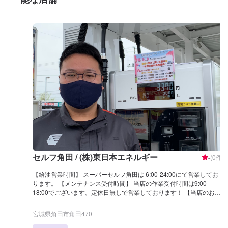
セルフ角田 / (株)東日本エネルギー
-
(
0
件)
【給油営業時間】 スーパーセルフ角田は 6:00-24:00にて営業してお
ります。 【メンテナンス受付時間】 当店の作業受付時間は9:00-
18:00でございます。定休日無しで営業しております！ 【当店のお得
なキャンペーン】 ・LINE会員 友達追加でお得な情報を発信いたし
ます。 ・アポロステーションカード 毎回お得な値引きがつきま
宮城県角田市角田470
す！ 【国家資格保持者が在籍】 当店は3級整備士が1名在籍しており