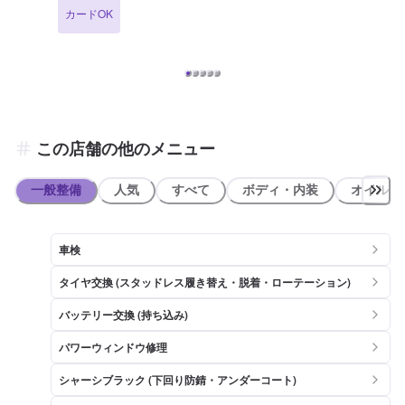
ます。車で少しでも気になることがあれば、当店にお問い合わせくだ
カードOK
さい！ 【当店までのアクセス】 国道113号線沿い、角田警察署前交差
点の角にございます。出光マークが目印です。
この店舗の他のメニュー
一般整備
人気
すべて
ボディ・内装
オイル類
車検
タイヤ交換 (スタッドレス履き替え・脱着・ローテーション)
バッテリー交換 (持ち込み)
パワーウィンドウ修理
シャーシブラック (下回り防錆・アンダーコート)