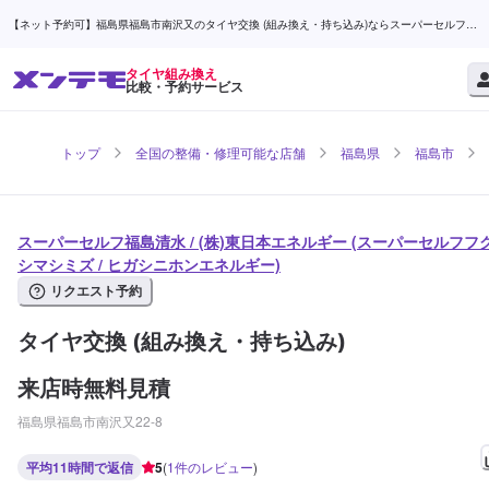
【ネット予約可】福島県福島市南沢又のタイヤ交換 (組み換え・持ち込み)ならスーパーセルフ福
島清水 / (株)東日本エネルギー | メンテモ
タイヤ組み換え
比較・予約サービス
トップ
全国の整備・修理可能な店舗
福島県
福島市
スーパーセルフ福島清水 / (株)東日本エネルギー (スーパーセルフフ
シマシミズ / ヒガシニホンエネルギー)
リクエスト予約
タイヤ交換 (組み換え・持ち込み)
来店時無料見積
福島県福島市南沢又22-8
平均11時間で返信
5
(
1
件のレビュー
)