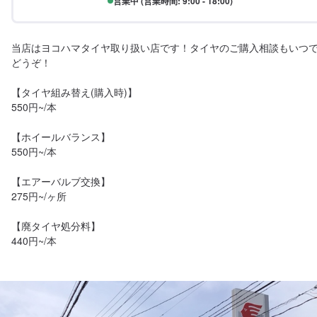
営業中 (営業時間: 9:00 - 18:00)
当店はヨコハマタイヤ取り扱い店です！タイヤのご購入相談もいつ
どうぞ！

【タイヤ組み替え(購入時)】

550円~/本

【ホイールバランス】

550円~/本

【エアーバルブ交換】

275円~/ヶ所

【廃タイヤ処分料】

440円~/本