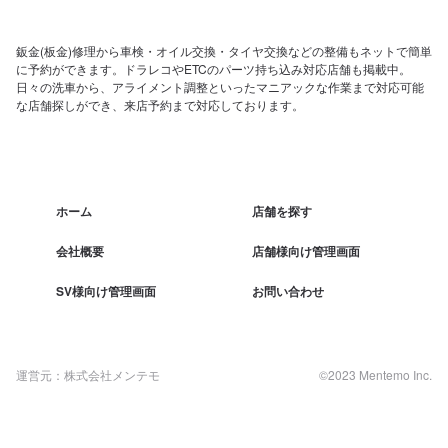
鈑金(板金)修理から車検・オイル交換・タイヤ交換などの整備もネットで簡単
に予約ができます。ドラレコやETCのパーツ持ち込み対応店舗も掲載中。
日々の洗車から、アライメント調整といったマニアックな作業まで対応可能
な店舗探しができ、来店予約まで対応しております。
ホーム
店舗を探す
会社概要
店舗様向け管理画面
SV様向け管理画面
お問い合わせ
運営元：株式会社メンテモ
©2023 Mentemo Inc.