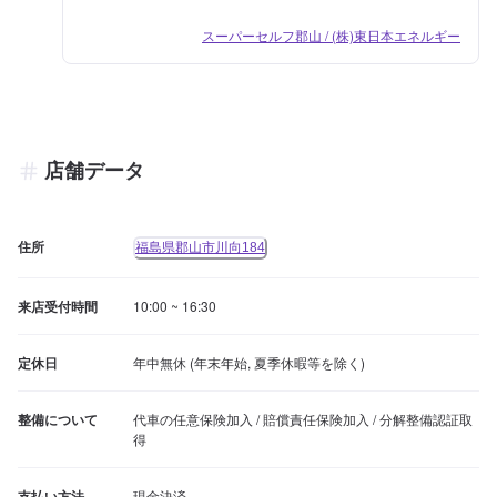
スーパーセルフ郡山 / (株)東日本エネルギー
店舗データ
住所
福島県郡山市川向184
来店受付時間
10:00 ~ 16:30
定休日
年中無休 (年末年始, 夏季休暇等を除く)
整備について
代車の任意保険加入 / 賠償責任保険加入 / 分解整備認証取
得
支払い方法
現金決済
