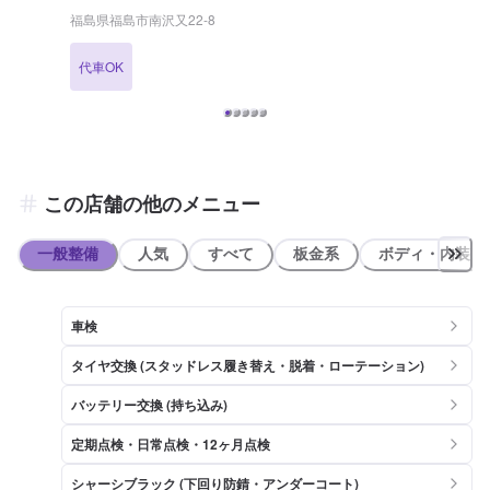
会員の登録で、BOXティッシュ5箱プレゼント！ 燃料割引の特典付き
福島県福島市南沢又22-8
です！ 【国家資格保持者が在籍】 当店は3級整備士が1名在籍してい
ます。お車の整備・メンテナンスはぜひ当店へ。 【当店までのアクセ
代車OK
ス】 バス停「熊の辻」の近くでございます。出光マークが目印でござ
います。
この店舗の他のメニュー
一般整備
人気
すべて
板金系
ボディ・内装
車検
タイヤ交換 (スタッドレス履き替え・脱着・ローテーション)
バッテリー交換 (持ち込み)
定期点検・日常点検・12ヶ月点検
シャーシブラック (下回り防錆・アンダーコート)