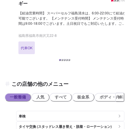
ギー
【給油営業時間】 スーパーセルフ福島清水は、6:00-22:00にて給油が
可能でございます。 【メンテナンス受付時間】 メンテナンス受付時
間は9:00-18:00でございます。土日祝日でもご対応いたします。ご予
約、お待ちしております！ 【当店のお得なキャンペーン】 新規LINE
会員の登録で、BOXティッシュ5箱プレゼント！ 燃料割引の特典付き
福島県福島市南沢又22-8
です！ 【国家資格保持者が在籍】 当店は3級整備士が1名在籍してい
ます。お車の整備・メンテナンスはぜひ当店へ。 【当店までのアクセ
代車OK
ス】 バス停「熊の辻」の近くでございます。出光マークが目印でござ
います。
この店舗の他のメニュー
一般整備
人気
すべて
板金系
ボディ・内装
車検
タイヤ交換 (スタッドレス履き替え・脱着・ローテーション)