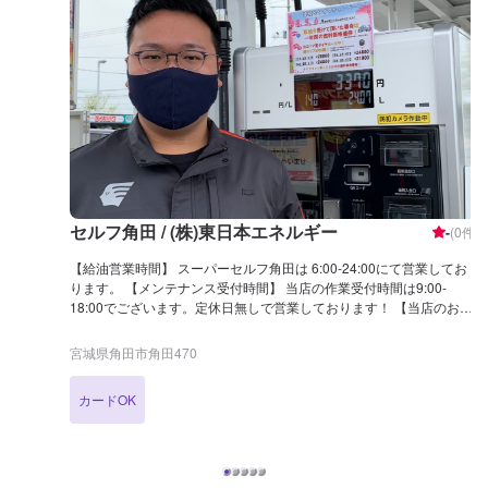
セルフ角田 / (株)東日本エネルギー
-
(
0
件)
【給油営業時間】 スーパーセルフ角田は 6:00-24:00にて営業してお
ります。 【メンテナンス受付時間】 当店の作業受付時間は9:00-
18:00でございます。定休日無しで営業しております！ 【当店のお得
なキャンペーン】 ・LINE会員 友達追加でお得な情報を発信いたし
ます。 ・アポロステーションカード 毎回お得な値引きがつきま
宮城県角田市角田470
す！ 【国家資格保持者が在籍】 当店は3級整備士が1名在籍しており
ます。車で少しでも気になることがあれば、当店にお問い合わせくだ
カードOK
さい！ 【当店までのアクセス】 国道113号線沿い、角田警察署前交差
点の角にございます。出光マークが目印です。