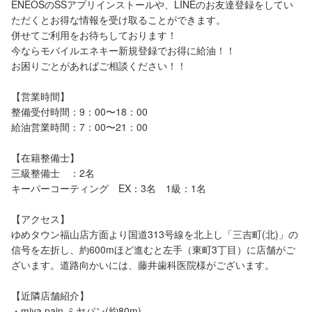
ENEOSのSSアプリインストールや、LINEのお友達登録をしてい
ただくとお得な情報を受け取ることができます。

併せてご利用をお待ちしております！

今ならモバイルエネキー新規登録でお得に給油！！

お困りごとがあればご相談ください！！

【営業時間】

整備受付時間：9：00〜18：00

給油営業時間：7：00〜21：00

【在籍整備士】

三級整備士　：2名

キーパーコーティング　EX：3名　1級：1名

【アクセス】

ゆめタウン福山店方面より国道313号線を北上し「三吉町(北)」の
信号を左折し、約600mほど進むと左手（東町3丁目）に店舗がご
ざいます。道路向かいには、藤井歯科医院様がございます。

【近隣店舗紹介】

・miya pain ミヤパン(約80m)
