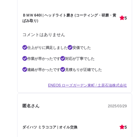
ＢＭＷ 640i | ヘッドライト磨き (コーティング・研磨・黄
5
ばみ取り)
コメントはありません
仕上がりに満足しました
安価でした
作業が早かったです
対応が丁寧でした
連絡が早かったです
見積もりが正確でした
ENEOS ローズガーデン東町 / 土居石油株式会社
匿名さん
2025/03/29
5
ダイハツ ミラココア | オイル交換