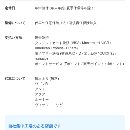
定休日
年中無休 (年末年始, 夏季休暇等を除く)
整備について
代車の任意保険加入 / 賠償責任保険加入
支払い方法
現金決済

クレジットカード決済 (VISA / Mastercard / JCB / 
American Express / Diners)

電子マネー決済 (交通系IC / iD / 楽天Edy / QUICPay / 
nanaco)

ポイントサービス (Tポイント / 楽天ポイント / dポイント)
代車について
貸出あり (無料)

ワゴンR

タント

アクア

ルーミー

ヴィッツ　　など
自社集中工場のある店舗です