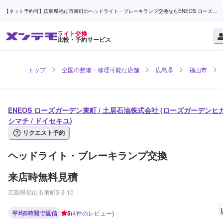
【ネット予約可】広島県福山市東町のヘッドライト・ブレーキランプ交換ならENEOS ローズガ
ーデン東町 / 土居石油株式会社 | メンテモ
ライト交換
比較・予約サービス
トップ
全国の整備・修理可能な店舗
広島県
福山市
ENEOS ローズガーデン東町 / 土居石油株式会社 (ローズガーデンヒ
シマチ / ドイセキユ)
リクエスト予約
ヘッドライト・ブレーキランプ交換
来店時無料見積
広島県福山市東町3-3-10
平均5時間で返信
5
(
4
件のレビュー
)