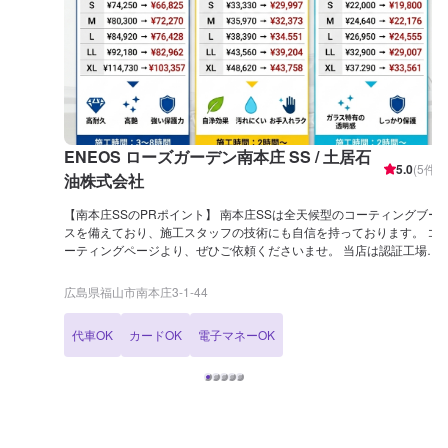
ENEOS ローズガーデン南本庄 SS / 土居石
5.0
(
5
件)
油株式会社
【南本庄SSのPRポイント】 南本庄SSは全天候型のコーティングブー
スを備えており、施工スタッフの技術にも自信を持っております。 コ
ーティングページより、ぜひご依頼くださいませ。 当店は認証工場で
ございます。車検の際の整備などもお任せくだい！ LINEで当店をお
友達追加＆ナンバープレート登録をしていただくと、ガソリン・軽油
広島県福山市南本庄3-1-44
が7円/L引きとなるクーポンをお配りしております。 【営業時間】 整
備受付時間：9：00〜18：00 給油営業時間：24時間営業 【在籍整備
代車OK
カードOK
電子マネーOK
士】 自動車検査員：1名 二級整備士 ：4名 キーパーコーティング
EX：2名 1級：1名 【アクセス】 JR福山駅ばら公園口（南口）から
国道2号線を尾道方面へ東に進むと本庄町交差点の左手に店舗がござ
います。「福山郵便局前」交差点より西方向へ約1㎞進んだ先となり
ます。ネッツトヨタ広島 福山店様のすぐ隣に店舗がございます。
【近隣店舗紹介】 ・アプライド 福山店(約60m) ・中華そば タヌキ
福山店(約100m) ・ワークマンプラス 福山南本庄店(約170m) ・スーパ