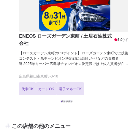
ENEOS ローズガーデン東町 / 土居石油株式
5.0
(
4
件)
会社
【ローズガーデン東町のPRポイント】 ローズガーデン東町では技術
コンテスト・県チャンピオン決定戦に出場したりなどの資格者
達,2025年キーパー広島県チャンピオン決定戦では上位入賞者が在
籍！ KeePerコーティングにも自信があります！詳細は「コーティン
グ」メニューにてご確認ください！ ENEOSのSSアプリインストール
広島県福山市東町3-3-10
や、LINEのお友達登録をしていただくとお得な情報を受け取ることが
できます。 併せてご利用をお待ちしております！ 今ならモバイルエ
代車OK
カードOK
電子マネーOK
ネキー新規登録でお得に給油！！ お困りごとがあればご相談くださ
い！！ 【営業時間】 整備受付時間：9：00〜18：00 給油営業時間：
7：00〜21：00 【在籍整備士】 三級整備士 ：2名 キーパーコーテ
ィング EX：3名 1級：1名 【アクセス】 ゆめタウン福山店方面よ
り国道313号線を北上し「三吉町(北)」の信号を左折し、約600mほど
進むと左手（東町3丁目）に店舗がございます。道路向かいには、藤
井歯科医院様がございます。 【近隣店舗紹介】 ・miya pain ミヤパン
この店舗の他のメニュー
(約80m) ・地中海料理ずっけろさあれ(約110m) ・スーパードラッグ
ひまわり 胡町店(約120m) ・セブンイレブン 福山東町(約150m) ・シ