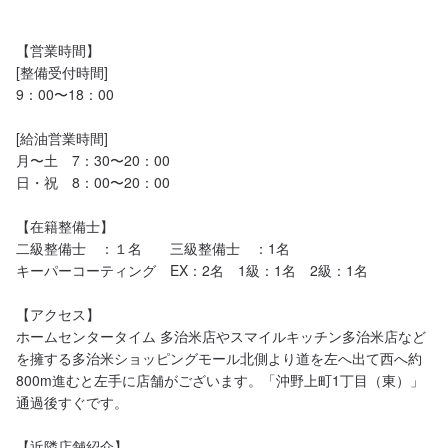
【営業時間】

[整備受付時間]

9：00〜18：00

[給油営業時間]

月〜土　7：30〜20：00

日・祝　8：00〜20：00

【在籍整備士】

二級整備士　：１名　　三級整備士　：1名

キーパーコーティング　EX：2名　1級：1名　2級：1名

【アクセス】

ホームセンタータイム 多治米店やスマイルキッチン多治米店など
を擁する多治米ショッピングモール北側より道を左へ出て西へ約
800m進むと左手に店舗がございます。「沖野上町1丁目（東）」
通過後すぐです。

【近隣店舗紹介】
