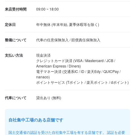
来店受付時間
09:00 ~ 18:00
定休日
年中無休 (年末年始, 夏季休暇等を除く)
整備について
代車の任意保険加入 / 賠償責任保険加入
支払い方法
現金決済

クレジットカード決済 (VISA / Mastercard / JCB / 
American Express / Diners)

電子マネー決済 (交通系IC / iD / 楽天Edy / QUICPay / 
nanaco)

ポイントサービス (Tポイント / 楽天ポイント / dポイント)
代車について
自社集中工場のある店舗です
国土交通省の認証を受けた自社集中工場を有する店舗です。 認証を必要