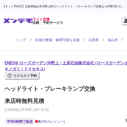
【ネット予約可】広島県福山市沖野上町のヘッドライト・ブレーキランプ交換ならENEOS ロー
ズガーデン沖野上 / 土居石油株式会社 | メンテモ
ライト交換
比較・予約サービス
トップ
全国の整備・修理可能な店舗
広島県
福山市
ENEOS ローズガーデン沖野上 / 土居石油株式会社 (ローズガーデン
キノガミ / ドイセキユ)
リクエスト予約
ヘッドライト・ブレーキランプ交換
来店時無料見積
広島県福山市沖野上町1-8-33
平均3時間で返信
5
(
2
件のレビュー
)