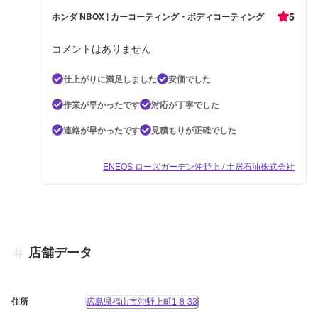
5
ホンダ NBOX | カーコーティング・ボディコーティング
コメントはありません
仕上がりに満足しました
安価でした
作業が早かったです
対応が丁寧でした
連絡が早かったです
見積もりが正確でした
ENEOS ローズガーデン沖野上 / 土居石油株式会社
店舗データ
住所
広島県福山市沖野上町1-8-33