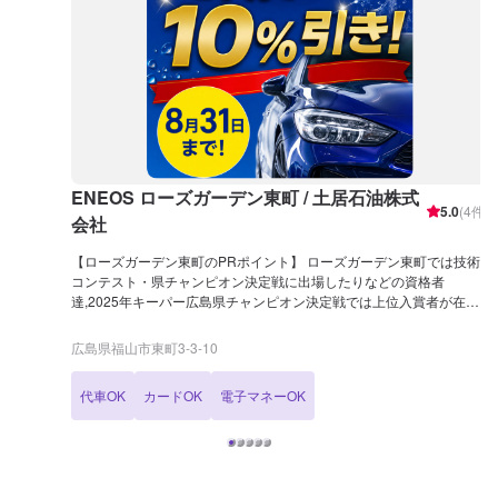
ENEOS ローズガーデン東町 / 土居石油株式
5.0
(
4
件)
会社
【ローズガーデン東町のPRポイント】 ローズガーデン東町では技術
コンテスト・県チャンピオン決定戦に出場したりなどの資格者
達,2025年キーパー広島県チャンピオン決定戦では上位入賞者が在
籍！ KeePerコーティングにも自信があります！詳細は「コーティン
グ」メニューにてご確認ください！ ENEOSのSSアプリインストール
広島県福山市東町3-3-10
や、LINEのお友達登録をしていただくとお得な情報を受け取ることが
できます。 併せてご利用をお待ちしております！ 今ならモバイルエ
代車OK
カードOK
電子マネーOK
ネキー新規登録でお得に給油！！ お困りごとがあればご相談くださ
い！！ 【営業時間】 整備受付時間：9：00〜18：00 給油営業時間：
7：00〜21：00 【在籍整備士】 三級整備士 ：2名 キーパーコーテ
ィング EX：3名 1級：1名 【アクセス】 ゆめタウン福山店方面よ
り国道313号線を北上し「三吉町(北)」の信号を左折し、約600mほど