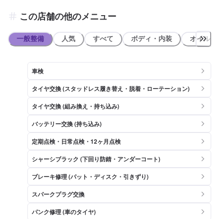
進むと左手（東町3丁目）に店舗がございます。道路向かいには、藤
井歯科医院様がございます。 【近隣店舗紹介】 ・miya pain ミヤパン
この店舗の他のメニュー
(約80m) ・地中海料理ずっけろさあれ(約110m) ・スーパードラッグ
ひまわり 胡町店(約120m) ・セブンイレブン 福山東町(約150m) ・シ
ャンティ インディア(約190m)
一般整備
人気
すべて
ボディ・内装
オイル類
車検
タイヤ交換 (スタッドレス履き替え・脱着・ローテーション)
タイヤ交換 (組み換え・持ち込み)
バッテリー交換 (持ち込み)
定期点検・日常点検・12ヶ月点検
シャーシブラック (下回り防錆・アンダーコート)
ブレーキ修理 (パット・ディスク・引きずり)
スパークプラグ交換
パンク修理 (車のタイヤ)