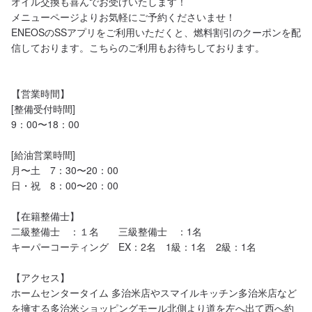
オイル交換も喜んでお受けいたします！

メニューページよりお気軽にご予約くださいませ！

ENEOSのSSアプリをご利用いただくと、燃料割引のクーポンを配
信しております。こちらのご利用もお待ちしております。

【営業時間】

[整備受付時間]

9：00〜18：00

[給油営業時間]

月〜土　7：30〜20：00

日・祝　8：00〜20：00

【在籍整備士】

二級整備士　：１名　　三級整備士　：1名

キーパーコーティング　EX：2名　1級：1名　2級：1名

【アクセス】

ホームセンタータイム 多治米店やスマイルキッチン多治米店など
を擁する多治米ショッピングモール北側より道を左へ出て西へ約