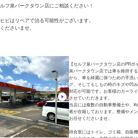
ルフ泉パークタウン店にご相談ください！

ヒビはリペアで治る可能性がございます。

くださいませ。
【セルフ泉パークタウン店のPRポイ
泉パークタウン店では車を維持する
から、車を綺麗に保つための手洗い
グ、そしてもしもの時のキズや凹み
対応が可能です。お客様のカーライ
させていただきます。

当店には複数の自動車整備士や、Kee
者が在籍しております。整備やメン
お任せくださいませ。

待合室にはトイレ、ゴミ箱、自販機