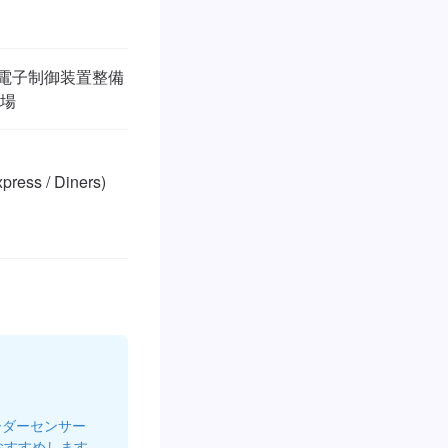
/ 電子制御装置整備
工場
ss / Diners)

ーダーセンサー
おすすめします。