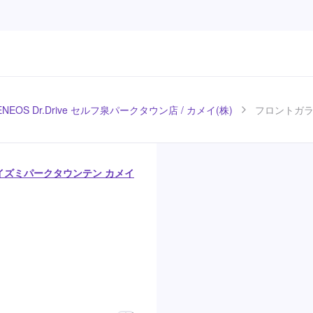
ENEOS Dr.Drive セルフ泉パークタウン店 / カメイ(株)
フロントガラ
セルフイズミパークタウンテン カメイ