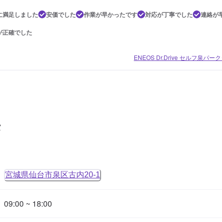
に満足しました
安価でした
作業が早かったです
対応が丁寧でした
連絡が
が正確でした
ENEOS Dr.Drive セルフ泉パー
タ
宮城県仙台市泉区古内20-1
09:00 ~ 18:00