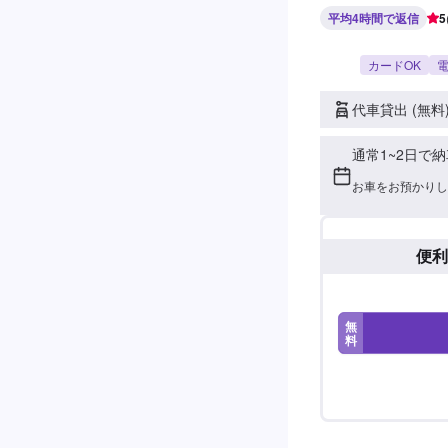
平均4時間で返信
5
カードOK
電
代車貸出 (無料
通常1~2日で納
お車をお預かりし
便利
無
料