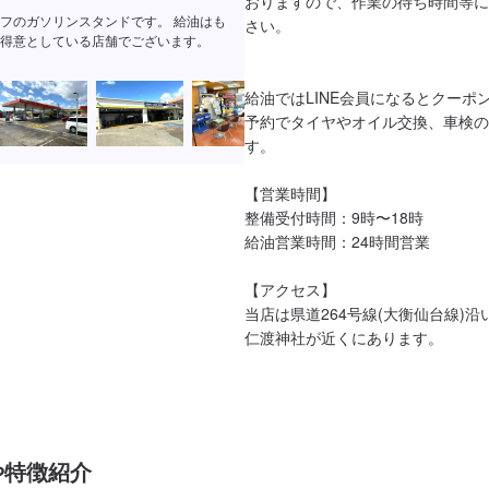
おりますので、作業の待ち時間等に
フのガソリンスタンドです。 給油はも
さい。

得意としている店舗でございます。
給油ではLINE会員になるとクーポン
予約でタイヤやオイル交換、車検の
す。

【営業時間】

整備受付時間：9時〜18時

給油営業時間：24時間営業

【アクセス】

当店は県道264号線(大衡仙台線)沿
仁渡神社が近くにあります。
や特徴紹介