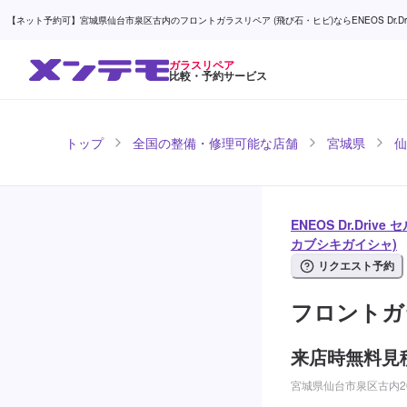
【ネット予約可】宮城県仙台市泉区古内のフロントガラスリペア (飛び石・ヒビ)ならENEOS Dr.Driv
ガラスリペア
比較・予約サービス
トップ
全国の整備・修理可能な店舗
宮城県
仙
ENEOS Dr.Dr
カブシキガイシャ)
リクエスト予約
フロントガ
来店時無料見
宮城県仙台市泉区古内20